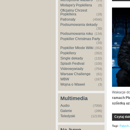
Microphone Masters
(23)
Mixtape'y Popkillera
(8)
Oficjalny Chrzest
Popkillera
(18)
Patronaty
(4566)
Podsumowania dekady
(30)
Podsumowania roku
(134)
Popkiller Christmas Party
(16)
Popkiller Młode Wilki
(352)
Popkillery
(352)
Single dekady
(132)
Splash Festival
(100)
Videowywiady
(754)
Warsaw Challenge
(61)
WBW
(167)
Wojna o Wawel
(3)
Wakacje do
Multimedia
ramach Ple
szóstką uz
Audio
(7058)
Galerie
(286)
Teledyski
(12130)
Czytaj dal
Tagi:
Paluch