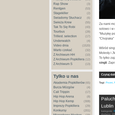
Rap Show
(3)
Rentgen
(53)
Stagekiller
(2)
Świadomy Słuchacz
(6)
Świeża Krew
(55)
Za nami mo
Tak To Się Robi
(43)
solowo i w 
Tourbus
(28)
"Muzykę po
Trillest. selection
(17)
"Chojraka"
Underwatch
(4)
Video dnia
(1520)
Wśród singl
Warto czekać
(32)
Molesty i 
Z Archiwum HH
(10)
To tylko za
Z Archiwum Popkillera
(12)
singli
. Zap
Z Archiwum S
(13)
Czytaj dal
Tylko u nas
Akademia Popkillerów
(65)
Tagi:
Pezet
,
Burza Mózgów
(4)
Cali Trippin
(17)
Hip Hop Arena
(8)
Paluch
Hip Hop Kemp
(308)
Lublin
Imprezy Popkillera
(29)
Konkursy
(201)
kategorie:
dodano:
20