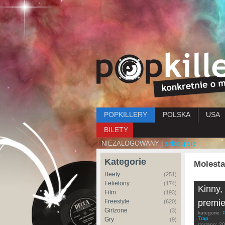
Menu główne
POPKILLERY
POLSKA
USA
BILETY
NIEZALOGOWANY |
zaloguj się
Kategorie
Molesta
Beefy
(251)
Felietony
(174)
Kinny,
Film
(193)
Freestyle
premie
(620)
Girlzone
(3)
kategorie:
Trap
Gry
(9)
dodano:
20