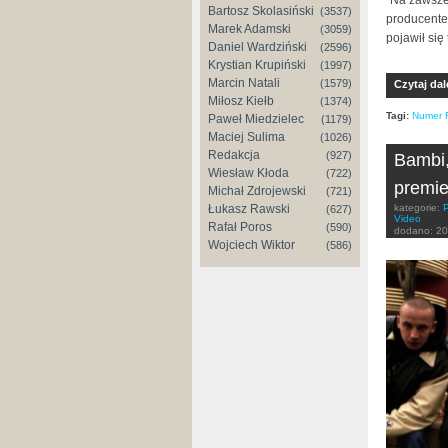
"Na zawsze"
Bartosz Skolasiński
(3537)
producente
Marek Adamski
(3059)
pojawił się
Daniel Wardziński
(2596)
Krystian Krupiński
(1997)
Marcin Natali
(1579)
Czytaj dal
Miłosz Kiełb
(1374)
Tagi:
Numer 
Paweł Miedzielec
(1179)
Maciej Sulima
(1026)
Redakcja
(927)
Bambi,
Wiesław Kłoda
(722)
premie
Michał Zdrojewski
(721)
Łukasz Rawski
kategorie:
(627)
Video
Rafał Poros
(590)
dodano:
20
Wojciech Wiktor
(586)