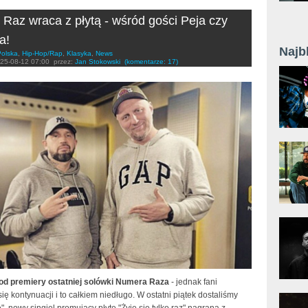
Raz wraca z płytą - wśród gości Peja czy
a!
Najb
Polska
,
Hip-Hop/Rap
,
Klasyka
,
News
25-08-12 07:00
przez:
Jan Stokowski
(komentarze: 17)
t od premiery ostatniej solówki Numera Raza
- jednak fani
ię kontynuacji i to całkiem niedługo. W ostatni piątek dostaliśmy