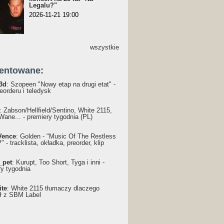
Legalu?"
2026-11-21 19:00
wszystkie
entowane:
3d
: Szopeen "Nowy etap na drugi etat" -
reorderu i teledysk
: Żabson/Hellfield/Sentino, White 2115,
Wane... - premiery tygodnia (PL)
Vence
: Golden - "Music Of The Restless
 - tracklista, okładka, preorder, klip
_pet
: Kurupt, Too Short, Tyga i inni -
ry tygodnia
ite
: White 2115 tłumaczy dlaczego
ł z SBM Label