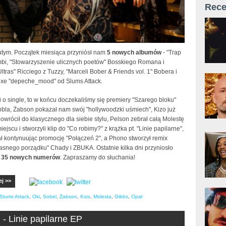
Rece
utym. Początek miesiąca przyniósł nam
5 nowych albumów
- "Trap
mbi, "Stowarzyszenie ulicznych poetów" Bosskiego Romana i
"Ultras" Ricciego z Tuzzy, "Marceli Bober & Friends vol. 1" Bobera i
uxe "depeche_mood" od Slums Attack.
i o single, to w końcu doczekaliśmy się premiery "Szarego bloku"
obla, Żabson pokazał nam swój "hollywoodzki uśmiech", Kizo już
powrócił do klasycznego dla siebie stylu, Pelson zebrał całą Molestę
ejscu i stworzyli klip do "Co robimy?" z krążka pt. "Linie papilarne",
ł kontynuując promocję "Połączeń 2", a Phono stworzył remix
asnego porządku" Chady i ZBUKA. Ostatnie kilka dni przyniosło
o 35 nowych numerów
. Zapraszamy do słuchania!
ej >>
Slums Attack
,
Oki
,
Sobel
,
Żabson
,
Kizo
,
Molesta
,
Gibbs
,
Opał
 - Linie papilarne EP