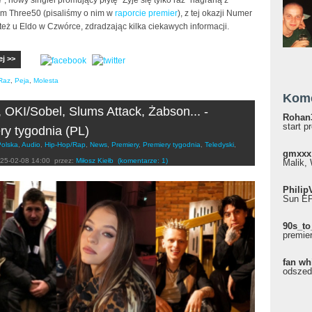
, nowy singiel promujący płytę "Żyje się tylko raz" nagraną z
m Three50 (pisaliśmy o nim w
raporcie premier
), z tej okazji Numer
 też u Eldo w Czwórce, zdradzając kilka ciekawych informacji.
ej >>
Raz
,
Peja
,
Molesta
Kom
 OKI/Sobel, Slums Attack, Żabson... -
Rohan
start p
ry tygodnia (PL)
Polska
,
Audio
,
Hip-Hop/Rap
,
News
,
Premiery
,
Premiery tygodnia
,
Teledyski
,
gmxxx
25-02-08 14:00
przez:
Miłosz Kiełb
(komentarze: 1)
Malik, 
Philip
Sun EP"
90s_to
premie
fan wh
odszed