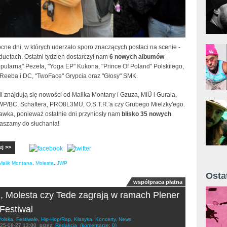
cne dni, w których uderzało sporo znaczących postaci na scenie -
duetach. Ostatni tydzień dostarczył nam
6 nowych albumów
-
pularną" Pezeta, "Yoga EP" Kukona, "Prince Of Poland" Polskiiego,
 Reeba i DC, "TwoFace" Grypcia oraz "Głosy" SMK.
i znajdują się nowości od Malika Montany i Gzuza, MIÜ i Gurala,
JWP/BC, Schaftera, PRO8L3MU, O.S.T.R.'a czy Grubego Mielzky'ego.
jawka, ponieważ ostatnie dni przyniosły nam
blisko 35 nowych
raszamy do słuchania!
ej >>
Malik Montana
,
Molesta
,
JWP
Osta
współpraca płatna
Żyt 
, Molesta czy Tede zagrają w ramach Plener
 Festiwal
Polska
,
Festiwale
,
Hip-Hop/Rap
,
Klasyka
,
Koncerty
,
News
25-08-27 13:00
przez:
Redakcja
(komentarze: 0)