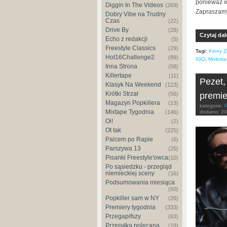
ponieważ w
Diggin In The Videos
(269)
Zapraszamy
Dobry Vibe na Trudny
Czas
(22)
Drive By
(28)
Czytaj dal
Echo z redakcji
(5)
Freestyle Classics
(29)
Tagi:
Kinny Z
Hot16Challenge2
(89)
IGO
,
Molesta
Inna Strona
(58)
Killertape
(11)
Pezet,
Klasyk Na Weekend
(123)
Krótki Strzał
premie
(56)
Magazyn Popkillera
(13)
kategorie:
Mixtape Tygodnia
dodano:
20
(146)
Oi!
(2)
Ot tak
(225)
Palcem po Rapie
(6)
Parszywa 13
(25)
Pisanki Freestyle'owca
(10)
Po sąsiedzku - przegląd
niemieckiej sceny
(16)
Podsumowania miesiąca
(50)
Popkiller sam w NY
(26)
Premiery tygodnia
(333)
Przegapifszy
(63)
Przesyłka polecana
(18)