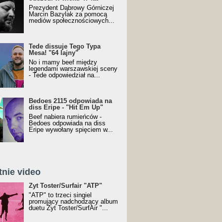
Prezydent Dąbrowy Górniczej
Marcin Bazylak za pomocą
mediów społecznościowych...
Tede dissuje Tego Typa
Mesa! "64 lajny"
No i mamy beef między
legendami warszawskiej sceny
- Tede odpowiedział na...
Bedoes 2115 odpowiada na
diss Eripe - "Hit Em Up"
Beef nabiera rumieńców -
Bedoes odpowiada na diss
Eripe wywołany spięciem w...
tnie video
Toster/SurfAir - ATP VIDEO
Żyt Toster/Surfair "ATP"
"ATP" to trzeci singiel
promujący nadchodzący album
duetu Żyt Toster/SurfAir "...