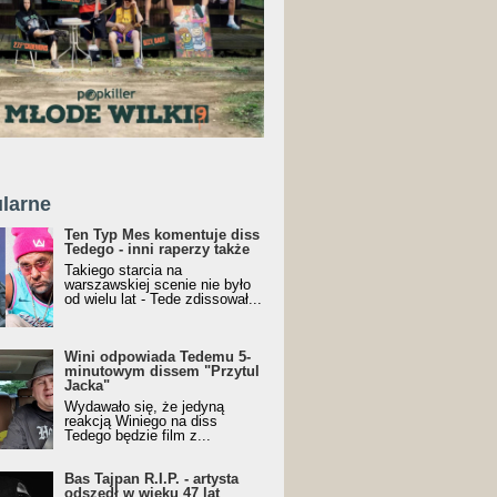
larne
Ten Typ Mes komentuje diss
Tedego - inni raperzy także
Takiego starcia na
warszawskiej scenie nie było
od wielu lat - Tede zdissował...
Wini odpowiada Tedemu 5-
minutowym dissem "Przytul
Jacka"
Wydawało się, że jedyną
reakcją Winiego na diss
Tedego będzie film z...
Bas Tajpan R.I.P. - artysta
odszedł w wieku 47 lat