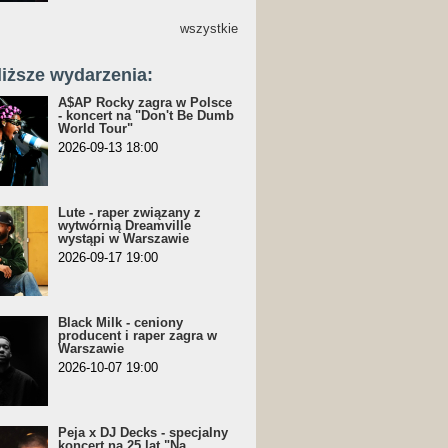
wszystkie
liższe wydarzenia:
A$AP Rocky zagra w Polsce
- koncert na "Don't Be Dumb
World Tour"
2026-09-13 18:00
Lute - raper związany z
wytwórnią Dreamville
wystąpi w Warszawie
2026-09-17 19:00
Black Milk - ceniony
producent i raper zagra w
Warszawie
2026-10-07 19:00
Peja x DJ Decks - specjalny
koncert na 25 lat "Na