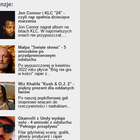
nzje:
Jon Connor i KLC "24" -
czyli rap spełnia dziecięce
marzenia
Jon Connor nagrał album na
bitach KLC. W najśmielszych
snach nie przypuszczał,...
Małpa "Święte słowa" - 5
wniosków po
przedpremierowym
odsłuchu
Po wypuszczonej w kwietniu
2022 roku płycie "Bóg nie gra
w kości" raper z...
Wiz Khalifa "Kush & O.J. 2" -
piękny prezent dla oddanych
fanów
Po naszej popkillerowej gali
stopniowo wracam do
rzeczywistości i nadrabiam...
Gkamolli z Undy wydaje
solo - 4 wnioski z odsłuchu
"Pełnego przepływu"
Filar gdyńskiej sceny, grafik,
główny producent i raper