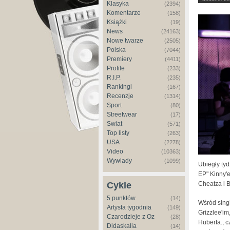
Klasyka
(2394)
Komentarze
(158)
Książki
(19)
News
(24163)
Nowe twarze
(2505)
Polska
(7044)
Premiery
(4411)
Profile
(233)
R.I.P.
(235)
Rankingi
(167)
Recenzje
(1314)
Sport
(80)
Streetwear
(17)
Świat
(571)
Top listy
(263)
USA
(2278)
Video
(10363)
Wywiady
(1099)
Ubiegły ty
EP" Kinny'e
Cheatza i B
Cykle
5 punktów
(14)
Wśród sing
Artysta tygodnia
(149)
Grizzlee'im
Czarodzieje z Oz
(28)
Huberta., c
Didaskalia
(14)