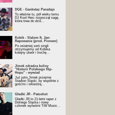
URALesko z nagrodą za
DGE - Gankstaz Paradajs
yczny/Trueschoolowy
To właśnie tu, pół wieku temu
m Roku (Popkillery 2023)
DJ Kool Herc rozpoczął sagę,
która trwa do dziś...
 - Slalom ft. Jan-
Kobik - Slalom ft. Jan-
wanie (prod. Pioneer)
Rapowanie (prod. Pioneer)
cial Music Visualiser]
Po ostatniej serii singli
otrzymujemy od Kobika
kolejny utwór i trochę...
k zdradza kulisy "Historii
Jimek zdradza kulisy
kiego Hip-Hopu" - wywiad
"Historii Polskiego Hip-
Hopu" - wywiad
Już jutro Jimek przejmie
Stadion Śląski, by wspólnie z
gośćmi i orkiestrą...
ki JR - Patoshot
Gładki JR - Patoshot
Gładki JR to 21-letni raper z
Dolnego Śląska i nowy
członek wytwórni TiW Music...