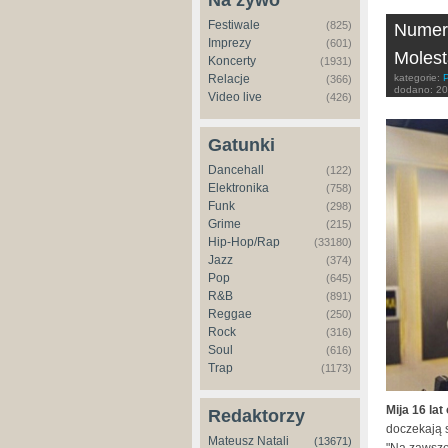
Na żywo
Festiwale
(825)
Numer 
Imprezy
(601)
Molest
Koncerty
(1931)
kategorie:
Relacje
(366)
dodano:
20
Video live
(426)
Gatunki
Dancehall
(122)
Elektronika
(758)
Funk
(298)
Grime
(215)
Hip-Hop/Rap
(33180)
Jazz
(374)
Pop
(645)
R&B
(891)
Reggae
(250)
Rock
(316)
Soul
(616)
Trap
(1173)
Mija 16 la
Redaktorzy
doczekają s
Mateusz Natali
(13671)