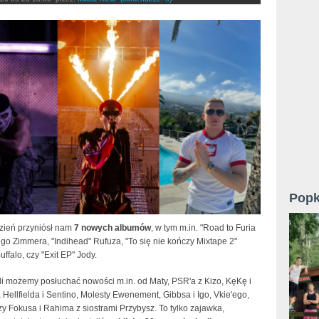
Popk
dzień przyniósł nam
7 nowych albumów
, w tym m.in. "Road to Furia
go Zimmera, "Indihead" Rufuza, "To się nie kończy Mixtape 2"
uffalo, czy "Exit EP" Jody.
li możemy posłuchać nowości m.in. od Maty, PSR'a z Kizo, KęKę i
, Hellfielda i Sentino, Molesty Ewenement, Gibbsa i Igo, Vkie'ego,
zy Fokusa i Rahima z siostrami Przybysz. To tylko zajawka,