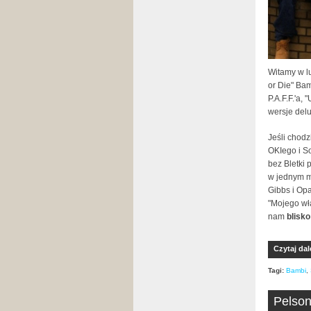
Witamy w l
or Die" Ba
P.A.F.F.'a, 
wersje del
Jeśli chodz
OKIego i S
bez Bletki 
w jednym mi
Gibbs i Opa
"Mojego wł
nam
blisk
Czytaj dal
Tagi:
Bambi
,
Pelson