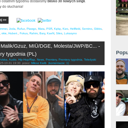
 ostatnim tygodniu dostaliśmy
blisko 30 nowych singli
.
 do słuchania!
ej >>
immer
,
Joda
,
Rufuz
,
Plawgo
,
Mata
,
PSR
,
Kękę
,
Kizo
,
Hellfield
,
Sentino
,
Gibbs
,
,
vkie
,
Hubert.
,
Fokus
,
Rahim
,
Bary
,
KaeN
,
Siles
,
Lukasyno
 Malik/Gzuz, MIÜ/DGE, Molesta/JWP/BC... -
Popu
ry tygodnia (PL)
Polska
,
Audio
,
Hip-Hop/Rap
,
News
,
Premiery
,
Premiery tygodnia
,
Teledyski
25-10-31 19:30
przez:
Miłosz Kiełb
(komentarze: 1)