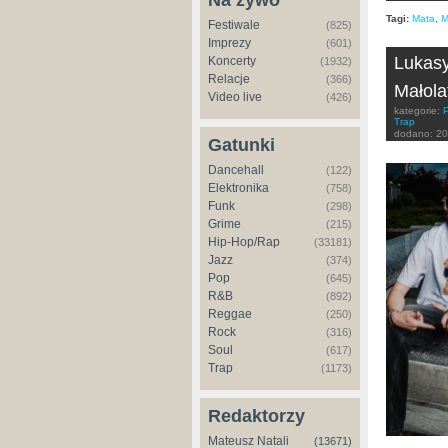
Na żywo
Tagi:
Mata
,
M
Festiwale
(825)
Imprezy
(601)
Lukasy
Koncerty
(1932)
Relacje
(366)
Małola
Video live
(426)
kategorie:
Trap
dodano:
20
Gatunki
Dancehall
(122)
Elektronika
(758)
Funk
(298)
Grime
(215)
Hip-Hop/Rap
(33181)
Jazz
(374)
Pop
(645)
R&B
(892)
Reggae
(250)
Rock
(316)
Soul
(617)
Trap
(1173)
Redaktorzy
Mateusz Natali
(13671)