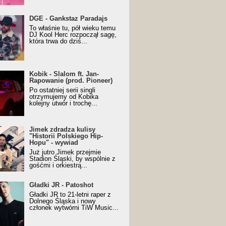
URALesko z nagrodą za
DGE - Gankstaz Paradajs
yczny/Trueschoolowy
To właśnie tu, pół wieku temu
m Roku (Popkillery 2023)
DJ Kool Herc rozpoczął sagę,
która trwa do dziś...
 - Slalom ft. Jan-
Kobik - Slalom ft. Jan-
wanie (prod. Pioneer)
Rapowanie (prod. Pioneer)
cial Music Visualiser]
Po ostatniej serii singli
otrzymujemy od Kobika
kolejny utwór i trochę...
k zdradza kulisy "Historii
Jimek zdradza kulisy
kiego Hip-Hopu" - wywiad
"Historii Polskiego Hip-
Hopu" - wywiad
Już jutro Jimek przejmie
Stadion Śląski, by wspólnie z
gośćmi i orkiestrą...
ki JR - Patoshot
Gładki JR - Patoshot
Gładki JR to 21-letni raper z
Dolnego Śląska i nowy
członek wytwórni TiW Music...