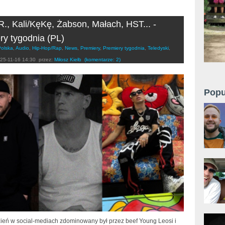
R., Kali/KęKę, Żabson, Małach, HST... -
ry tygodnia (PL)
Polska
,
Audio
,
Hip-Hop/Rap
,
News
,
Premiery
,
Premiery tygodnia
,
Teledyski
,
25-11-16 14:30
przez:
Miłosz Kiełb
(komentarze: 2)
Popu
dzień w social-mediach zdominowany był przez beef Young Leosi i