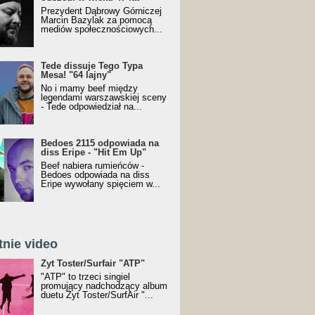
Prezydent Dąbrowy Górniczej
Marcin Bazylak za pomocą
mediów społecznościowych...
Tede dissuje Tego Typa
Mesa! "64 lajny"
No i mamy beef między
legendami warszawskiej sceny
- Tede odpowiedział na...
Bedoes 2115 odpowiada na
diss Eripe - "Hit Em Up"
Beef nabiera rumieńców -
Bedoes odpowiada na diss
Eripe wywołany spięciem w...
tnie video
Toster/SurfAir - ATP VIDEO
Żyt Toster/Surfair "ATP"
"ATP" to trzeci singiel
promujący nadchodzący album
duetu Żyt Toster/SurfAir "...