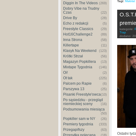
Tagi:
Małolat
Diggin In The Videos
(269)
Dobry Vibe na Trudny
Czas
(22)
O.S.T.
Drive By
(28)
premie
Echo z redakcji
(5)
Freestyle Classics
(29)
kategorie:
Trap
Hot16Challenge2
(89)
dodano:
20
Inna Strona
(58)
Killertape
(11)
Klasyk Na Weekend
(123)
Krótki Strzał
(56)
Magazyn Popkillera
(13)
Mixtape Tygodnia
(146)
Oi!
(2)
Ot tak
(225)
Palcem po Rapie
(6)
Parszywa 13
(25)
Pisanki Freestyle'owca
(10)
Po sąsiedzku - przegląd
niemieckiej sceny
(16)
Podsumowania miesiąca
(50)
Popkiller sam w NY
(26)
Premiery tygodnia
(333)
Przegapifszy
(63)
Ostatni ty
Przesyłka polecana
(18)