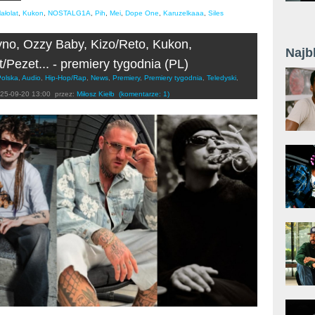
ałolat
,
Kukon
,
NOSTALG1A
,
Pih
,
Mei
,
Dope One
,
Karuzelkaaa
,
Siles
no, Ozzy Baby, Kizo/Reto, Kukon,
Najb
t/Pezet... - premiery tygodnia (PL)
Polska
,
Audio
,
Hip-Hop/Rap
,
News
,
Premiery
,
Premiery tygodnia
,
Teledyski
,
25-09-20 13:00
przez:
Miłosz Kiełb
(komentarze: 1)