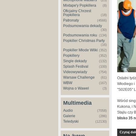
Microphone Masters
(23)
Mixtape'y Popkillera
(8)
Oficjalny Chrzest
Popkillera
(18)
Patronaty
(4566)
Podsumowania dekady
(30)
Podsumowania roku
(134)
Popkiller Christmas Party
(16)
Popkiller Młode Wilki
(352)
Popkillery
(352)
Single dekady
(132)
Splash Festival
(100)
Videowywiady
(754)
Warsaw Challenge
(61)
Ostatni tyd
WBW
(167)
Włodiego i 
Wojna o Wawel
(3)
"S02E05" L
Wśród singl
Multimedia
Kukona, i 
Audio
(7058)
Stajlu czy 
Galerie
(286)
blisko 35 
Teledyski
(12130)
Czytaj dal