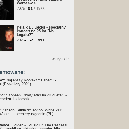
Warszawie
2026-10-07 19:00
Peja x DJ Decks - specjalny
koncert na 25 lat "Na
Legalu?"
2026-11-21 19:00
wszystkie
entowane:
ex
: Najlepszy Kontakt z Fanami -
j (Popkillery 2021)
3d
: Szopeen "Nowy etap na drugi etat" -
reorderu i teledysk
: Żabson/Hellfield/Sentino, White 2115,
Wane... - premiery tygodnia (PL)
Vence
: Golden - "Music Of The Restless
 - tracklista, okładka, preorder, klip