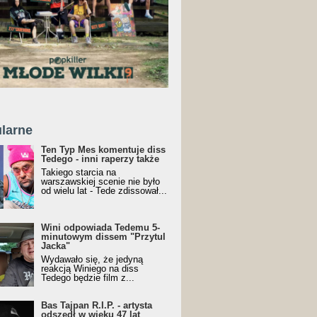
larne
Ten Typ Mes komentuje diss
Tedego - inni raperzy także
Takiego starcia na
warszawskiej scenie nie było
od wielu lat - Tede zdissował...
Wini odpowiada Tedemu 5-
minutowym dissem "Przytul
Jacka"
Wydawało się, że jedyną
reakcją Winiego na diss
Tedego będzie film z...
Bas Tajpan R.I.P. - artysta
odszedł w wieku 47 lat