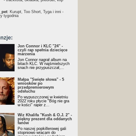
_pet
: Kurupt, Too Short, Tyga i inni -
ry tygodnia
nzje:
Jon Connor i KLC "24" -
czyli rap spełnia dziecięce
marzenia
Jon Connor nagrał album na
bitach KLC. W najśmielszych
snach nie przypuszczał,...
Małpa "Święte słowa" - 5
wniosków po
przedpremierowym
odsłuchu
Po wypuszczonej w kwietniu
2022 roku płycie "Bóg nie gra
w kości" raper z...
Wiz Khalifa "Kush & O.J. 2" -
piękny prezent dla oddanych
fanów
Po naszej popkillerowej gali
stopniowo wracam do