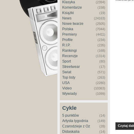
Klasyka
(2394)
Komentarze
(158)
Książki
(19)
News
(24163)
Nowe twarze
(2505)
Polska
(7044)
Premiery
(4411)
Profile
(234)
R.I.P.
(235)
Rankingi
(168)
Recenzje
(1314)
Sport
(80)
Streetwear
(17)
Świat
(571)
Top listy
(263)
USA
(2280)
Video
(10363)
Wywiady
(1099)
Cykle
5 punktów
(14)
Artysta tygodnia
(149)
Czytaj dal
Czarodzieje z Oz
(28)
Didaskalia
(14)