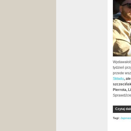
Wydawałoby
tydzień prz
przede wsz
Składu
, al
szczecińsk
Pierrota, L
Sprawdźcie 
Czytaj dal
Tagi:
Jajonas