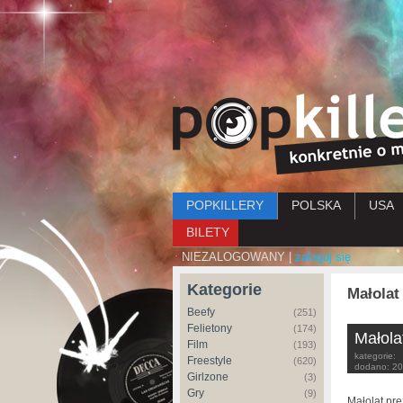
Menu główne
POPKILLERY
POLSKA
USA
BILETY
NIEZALOGOWANY |
zaloguj się
Kategorie
Małolat
Beefy
(251)
Felietony
(174)
Małola
Film
(193)
kategorie:
Freestyle
(620)
dodano:
20
Girlzone
(3)
Gry
(9)
Małolat pr