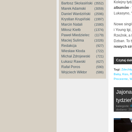
Kolejny tyd
Bartosz Skolasiński
(3552)
albumów
-
Marek Adamski
(3059)
Lukasyno, "
Daniel Wardziński
(2596)
Krystian Krupiński
(1997)
Nowe single
Marcin Natali
(1580)
i Young Igi
Miłosz Kiełb
(1374)
Paweł Miedzielec
Rzeźnik, a 
(1179)
Maciej Sulima
(1026)
Dzban. To t
Redakcja
(927)
nowych sin
Wiesław Kłoda
(722)
Michał Zdrojewski
(721)
Czytaj dal
Łukasz Rawski
(627)
Rafał Poros
(590)
Tagi:
Zdechł
Wojciech Wiktor
(586)
Baby
,
Kizo
,
R
Proceente
,
W
Jajona
tydzie
kategorie:
dodano:
20