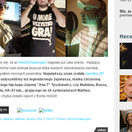
90s_to
premie
Rece
 się, że w
Hot16Challenge2
nagrała już cała scena - mijający
yniósł nam jednak jeszcze kilka wartych odnotowania zwrotek,
ystkim mocnych powrotów.
Największy szum zrobiła
zwrotka ZIP
e usłyszeliśmy też legendarnego Jajonasza, matkę chrzestną
iego hip-hopu Joannę "Aha T" Tyszkiewicz, czy Małolata, Busza,
ilu, AK-47 lub... grającego na 16 syntezatorach Matheo.
chyba ostatni raport z frontu Hot16!
ej >>
z
,
Matheo
,
Małolat
,
Buszu
,
Aha T
,
AK-47
,
Pierrot
,
Hot16Challenge2
video