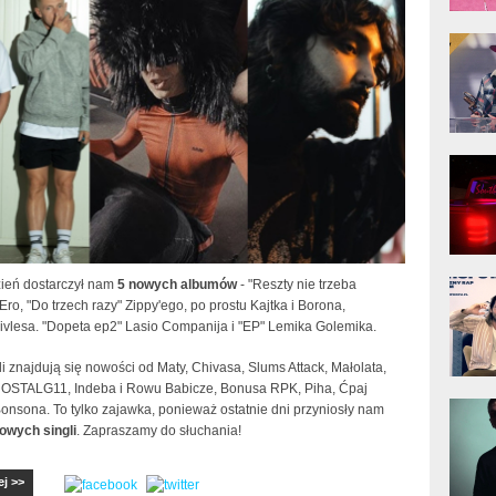
donG
Klas
Albu
Kobik
Rapo
[Offi
Jime
zień dostarczył nam
5 nowych albumów
- "Reszty nie trzeba
Pols
Ero, "Do trzech razy" Zippy'ego, po prostu Kajtka i Borona,
ivlesa. "Dopeta ep2" Lasio Companija i "EP" Lemika Golemika.
i znajdują się nowości od Maty, Chivasa, Slums Attack, Małolata,
NOSTALG11, Indeba i Rowu Babicze, Bonusa RPK, Piha, Ćpaj
Gład
Bonsona. To tylko zajawka, ponieważ ostatnie dni przyniosły nam
nowych singli
. Zapraszamy do słuchania!
ej >>