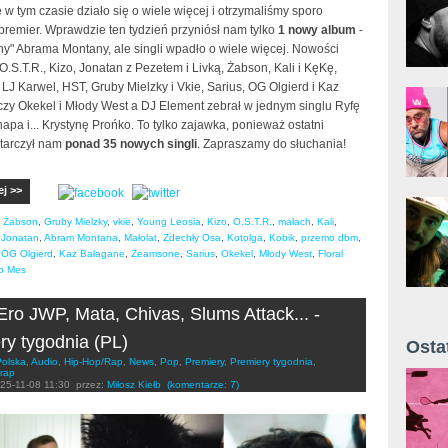
e w tym czasie działo się o wiele więcej i otrzymaliśmy sporo
premier. Wprawdzie ten tydzień przyniósł nam tylko
1 nowy album
-
ny" Abrama Montany, ale singli wpadło o wiele więcej. Nowości
 O.S.T.R., Kizo, Jonatan z Pezetem i Livką, Żabson, Kali i KęKę,
J Karwel, HST, Gruby Mielzky i Vkie, Sarius, OG Olgierd i Kaz
czy Okekel i Młody West a DJ Element zebrał w jednym singlu Ryfę
apa i... Krystynę Prońko. To tylko zajawka, ponieważ ostatni
starczył nam
ponad 35 nowych singli
. Zapraszamy do słuchania!
ej >>
,
Żabson
,
Gruby Mielzky
,
vkie
,
Young Leosia
,
Kizo
,
O.S.T.R.
,
małach
,
Kali
,
,
Jonatan
,
Abram Montana
,
Małolat
,
Zdechły Osa
,
Kotolga
,
Kobik
,
przemo dbm
,
,
OG Olgierd
,
Kaz Bałagane
,
Zeamsone
,
Sarius
,
Okekel
,
Młody West
,
Floral
p Mes
Ero JWP, Mata, Chivas, Slums Attack... -
ry tygodnia (PL)
Osta
Polska
,
Audio
,
Hip-Hop/Rap
,
News
,
Pop
,
Premiery
,
Premiery tygodnia
,
Żyt 
rap
25-11-08 11:30
przez:
Miłosz Kiełb
(komentarze: 7)