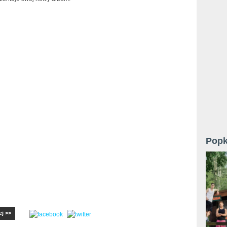
Popk
ej >>