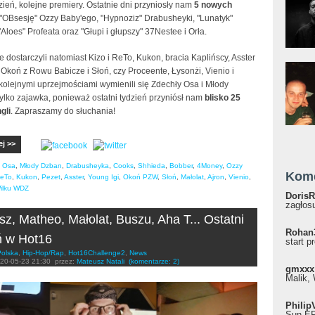
zień, kolejne premiery. Ostatnie dni przyniosły nam
5
nowych
 "OBsesję" Ozzy Baby'ego, "Hypnoziz" Drabusheyki, "Lunatyk"
Aloes" Profeata oraz "Głupi i głupszy" 37Nestee i Orła.
 dostarczyli natomiast Kizo i ReTo, Kukon, bracia Kaplińscy, Asster
, Okoń z Rowu Babicze i Słoń, czy Proceente, Łysonżi, Vienio i
kolejnymi uprzejmościami wymienili się Zdechły Osa i Młody
ylko zajawka, ponieważ ostatni tydzień przyniósł nam
blisko 25
gli
. Zapraszamy do słuchania!
ej >>
y Osa
,
Młody Dzban
,
Drabusheyka
,
Cooks
,
Shhieda
,
Bobber
,
4Money
,
Ozzy
Kom
eTo
,
Kukon
,
Pezet
,
Asster
,
Young Igi
,
Okoń PZW
,
Słoń
,
Małolat
,
Ajron
,
Vienio
,
ilku WDZ
DorisR
zagłosu
sz, Matheo, Małolat, Buszu, Aha T... Ostatni
Rohan
ń w Hot16
start p
Polska
,
Hip-Hop/Rap
,
Hot16Challenge2
,
News
20-05-23 21:30
przez:
Mateusz Natali
(komentarze: 2)
gmxxx
Malik, 
Philip
Sun EP"