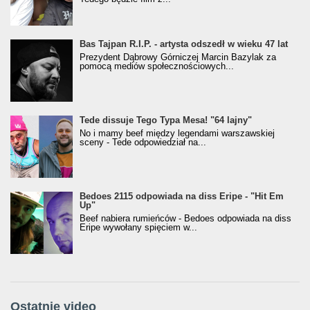
Bas Tajpan R.I.P. - artysta odszedł w wieku 47 lat
Prezydent Dąbrowy Górniczej Marcin Bazylak za
pomocą mediów społecznościowych...
Tede dissuje Tego Typa Mesa! "64 lajny"
No i mamy beef między legendami warszawskiej
sceny - Tede odpowiedział na...
Bedoes 2115 odpowiada na diss Eripe - "Hit Em
Up"
Beef nabiera rumieńców - Bedoes odpowiada na diss
Eripe wywołany spięciem w...
Ostatnie video