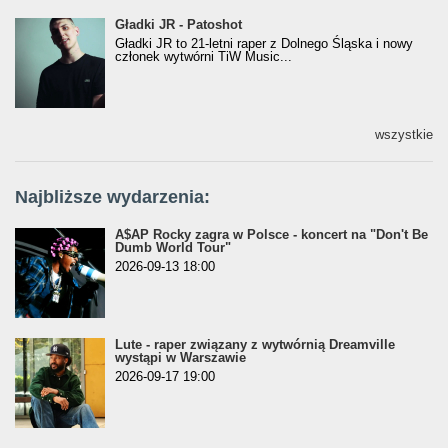
Gładki JR - Patoshot
Gładki JR - Patoshot
Gładki JR to 21-letni raper z Dolnego Śląska i nowy
członek wytwórni TiW Music...
wszystkie
Najbliższe wydarzenia:
A$AP Rocky zagra w Polsce - koncert na "Don't Be
Dumb World Tour"
2026-09-13 18:00
Lute - raper związany z wytwórnią Dreamville
wystąpi w Warszawie
2026-09-17 19:00