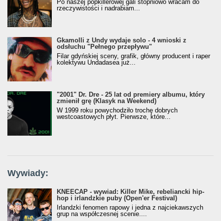
Po naszej popkillerowej gali stopniowo wracam do
rzeczywistości i nadrabiam...
Gkamolli z Undy wydaje solo - 4 wnioski z
odsłuchu "Pełnego przepływu"
Filar gdyńskiej sceny, grafik, główny producent i raper
kolektywu Undadasea już...
"2001" Dr. Dre - 25 lat od premiery albumu, który
zmienił grę (Klasyk na Weekend)
W 1999 roku powychodziło trochę dobrych
westcoastowych płyt. Pierwsze, które...
Wywiady:
KNEECAP - wywiad: Killer Mike, rebeliancki hip-
hop i irlandzkie puby (Open'er Festival)
Irlandzki fenomen rapowy i jedna z najciekawszych
grup na współczesnej scenie....