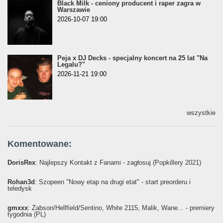
Black Milk - ceniony producent i raper zagra w
Warszawie
2026-10-07 19:00
Peja x DJ Decks - specjalny koncert na 25 lat "Na
Legalu?"
2026-11-21 19:00
wszystkie
Komentowane:
DorisRex
: Najlepszy Kontakt z Fanami - zagłosuj (Popkillery 2021)
Rohan3d
: Szopeen "Nowy etap na drugi etat" - start preorderu i
teledysk
gmxxx
: Żabson/Hellfield/Sentino, White 2115, Malik, Wane... - premiery
tygodnia (PL)