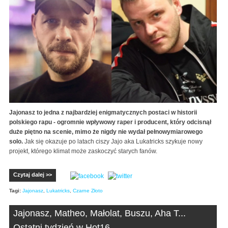
Jajonasz to jedna z najbardziej enigmatycznych postaci w historii
polskiego rapu - ogromnie wpływowy raper i producent, który odcisnął
duże piętno na scenie, mimo że nigdy nie wydał pełnowymiarowego
solo.
Jak się okazuje po latach ciszy Jajo aka Lukatricks szykuje nowy
projekt, którego klimat może zaskoczyć starych fanów.
Czytaj dalej >>
Tagi:
Jajonasz
,
Lukatricks
,
Czarne Złoto
Jajonasz, Matheo, Małolat, Buszu, Aha T...
Ostatni tydzień w Hot16