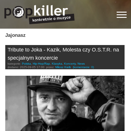
Jajonasz
Tribute to Joka - Kazik, Molesta czy O.S.T.R. na
specjalnym koncercie
kategorie:
Polska
,
Hip-Hop/Rap
,
Klasyka
,
Koncerty
,
News
dodano:
2025-09-05 17:00
przez:
Miłosz Kiełb
(komentarze: 0)