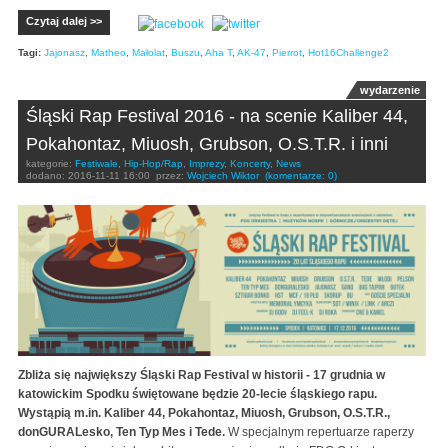
Czytaj dalej >>
Tagi:
Jajonasz
,
Matheo
,
Małolat
,
Buszu
,
Aha T
,
AK-47
,
Pierrot
,
Hot16Challenge2
wydarzenie
Śląski Rap Festival 2016 - na scenie Kaliber 44,
Pokahontaz, Miuosh, Grubson, O.S.T.R. i inni
kategorie:
Festiwale
,
Hip-Hop/Rap
,
Imprezy
,
Koncerty
,
News
dodano:
2016-11-11 16:00
przez:
Wojciech Wiktor
(komentarze: 0)
Zbliża się największy Śląski Rap Festival w historii - 17 grudnia w
katowickim Spodku świętowane będzie 20-lecie śląskiego rapu.
Wystąpią m.in. Kaliber 44, Pokahontaz, Miuosh, Grubson, O.S.T.R.,
donGURALesko, Ten Typ Mes i Tede.
W specjalnym repertuarze raperzy