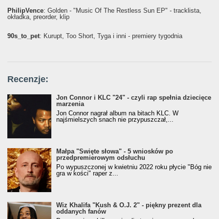
PhilipVence
: Golden - "Music Of The Restless Sun EP" - tracklista,
okładka, preorder, klip
90s_to_pet
: Kurupt, Too Short, Tyga i inni - premiery tygodnia
Recenzje:
Jon Connor i KLC "24" - czyli rap spełnia dziecięce
marzenia
Jon Connor nagrał album na bitach KLC. W
najśmielszych snach nie przypuszczał,...
Małpa "Święte słowa" - 5 wniosków po
przedpremierowym odsłuchu
Po wypuszczonej w kwietniu 2022 roku płycie "Bóg nie
gra w kości" raper z...
Wiz Khalifa "Kush & O.J. 2" - piękny prezent dla
oddanych fanów