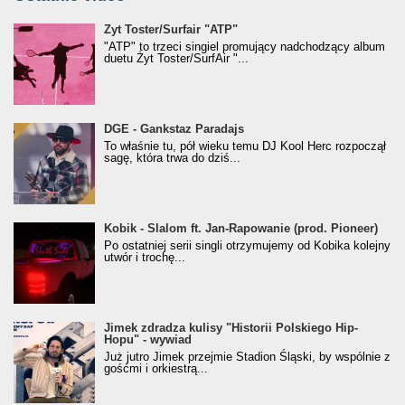
Żyt Toster/SurfAir - ATP VIDEO
Żyt Toster/Surfair "ATP"
"ATP" to trzeci singiel promujący nadchodzący album
duetu Żyt Toster/SurfAir "...
donGURALesko z nagrodą za
DGE - Gankstaz Paradajs
Klasyczny/Trueschoolowy Album Roku
To właśnie tu, pół wieku temu DJ Kool Herc rozpoczął
(Popkillery 2023)
sagę, która trwa do dziś...
Kobik - Slalom ft. Jan-Rapowanie (prod. Pioneer)
Kobik - Slalom ft. Jan-Rapowanie (prod. Pioneer)
[Official Music Visualiser]
Po ostatniej serii singli otrzymujemy od Kobika kolejny
utwór i trochę...
Jimek zdradza kulisy "Historii Polskiego Hip-
Jimek zdradza kulisy "Historii Polskiego Hip-
Hopu" - wywiad
Hopu" - wywiad
Już jutro Jimek przejmie Stadion Śląski, by wspólnie z
gośćmi i orkiestrą...