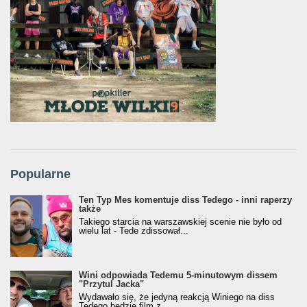
Popularne
Ten Typ Mes komentuje diss Tedego - inni raperzy
także
Takiego starcia na warszawskiej scenie nie było od
wielu lat - Tede zdissował...
Wini odpowiada Tedemu 5-minutowym dissem
"Przytul Jacka"
Wydawało się, że jedyną reakcją Winiego na diss
Tedego będzie film z...