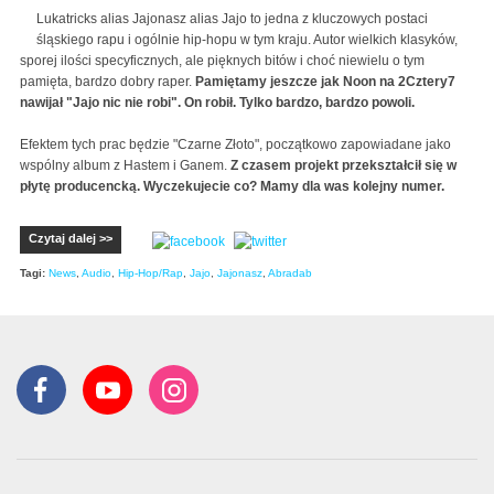
Lukatricks alias Jajonasz alias Jajo to jedna z kluczowych postaci
śląskiego rapu i ogólnie hip-hopu w tym kraju. Autor wielkich klasyków,
sporej ilości specyficznych, ale pięknych bitów i choć niewielu o tym
pamięta, bardzo dobry raper.
Pamiętamy jeszcze jak Noon na 2Cztery7
nawijał "Jajo nic nie robi". On robił. Tylko bardzo, bardzo powoli.
Efektem tych prac będzie "Czarne Złoto", początkowo zapowiadane jako
wspólny album z Hastem i Ganem.
Z czasem projekt przekształcił się w
płytę producencką. Wyczekujecie co? Mamy dla was kolejny numer.
Czytaj dalej >>
Tagi:
News
,
Audio
,
Hip-Hop/Rap
,
Jajo
,
Jajonasz
,
Abradab