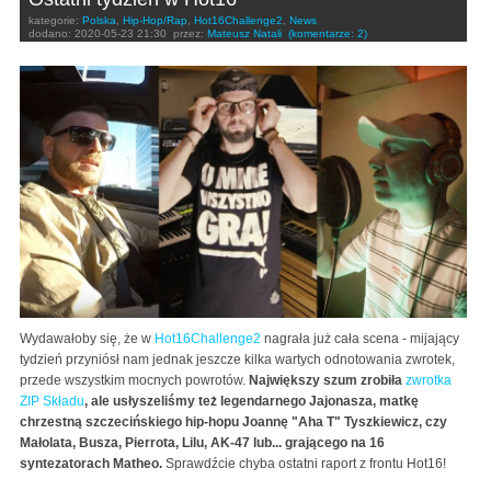
kategorie:
Polska
,
Hip-Hop/Rap
,
Hot16Challenge2
,
News
dodano:
2020-05-23 21:30
przez:
Mateusz Natali
(komentarze: 2)
Wydawałoby się, że w
Hot16Challenge2
nagrała już cała scena - mijający
tydzień przyniósł nam jednak jeszcze kilka wartych odnotowania zwrotek,
przede wszystkim mocnych powrotów.
Największy szum zrobiła
zwrotka
ZIP Składu
, ale usłyszeliśmy też legendarnego Jajonasza, matkę
chrzestną szczecińskiego hip-hopu Joannę "Aha T" Tyszkiewicz, czy
Małolata, Busza, Pierrota, Lilu, AK-47 lub... grającego na 16
syntezatorach Matheo.
Sprawdźcie chyba ostatni raport z frontu Hot16!