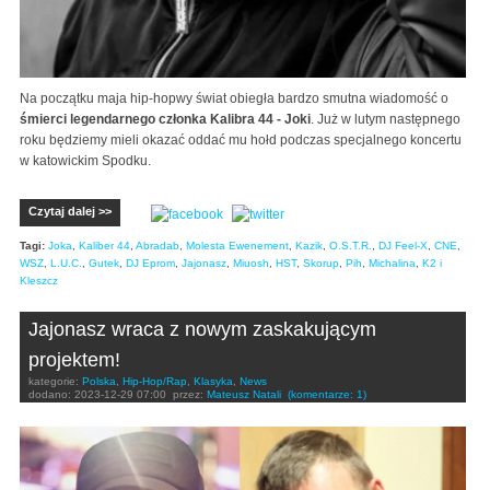
Na początku maja hip-hopwy świat obiegła bardzo smutna wiadomość o
śmierci legendarnego członka Kalibra 44 - Joki
. Już w lutym następnego
roku będziemy mieli okazać oddać mu hołd podczas specjalnego koncertu
w katowickim Spodku.
Czytaj dalej >>
Tagi:
Joka
,
Kaliber 44
,
Abradab
,
Molesta Ewenement
,
Kazik
,
O.S.T.R.
,
DJ Feel-X
,
CNE
,
WSZ
,
L.U.C.
,
Gutek
,
DJ Eprom
,
Jajonasz
,
Miuosh
,
HST
,
Skorup
,
Pih
,
Michalina
,
K2 i
Kleszcz
Jajonasz wraca z nowym zaskakującym
projektem!
kategorie:
Polska
,
Hip-Hop/Rap
,
Klasyka
,
News
dodano:
2023-12-29 07:00
przez:
Mateusz Natali
(komentarze: 1)