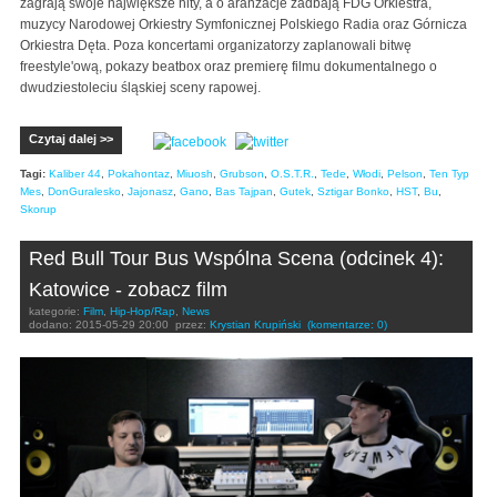
zagrają swoje największe hity, a o aranżacje zadbają FDG Orkiestra,
muzycy Narodowej Orkiestry Symfonicznej Polskiego Radia oraz Górnicza
Orkiestra Dęta. Poza koncertami organizatorzy zaplanowali bitwę
freestyle'ową, pokazy beatbox oraz premierę filmu dokumentalnego o
dwudziestoleciu śląskiej sceny rapowej.
Czytaj dalej >>
Tagi:
Kaliber 44
,
Pokahontaz
,
Miuosh
,
Grubson
,
O.S.T.R.
,
Tede
,
Włodi
,
Pelson
,
Ten Typ
Mes
,
DonGuralesko
,
Jajonasz
,
Gano
,
Bas Tajpan
,
Gutek
,
Sztigar Bonko
,
HST
,
Bu
,
Skorup
Red Bull Tour Bus Wspólna Scena (odcinek 4):
Katowice - zobacz film
kategorie:
Film
,
Hip-Hop/Rap
,
News
dodano:
2015-05-29 20:00
przez:
Krystian Krupiński
(komentarze: 0)