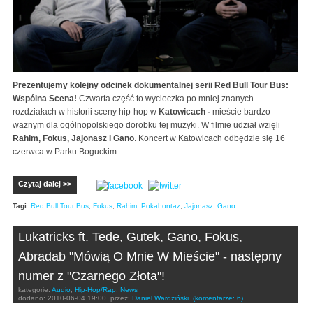
Prezentujemy kolejny odcinek dokumentalnej serii Red Bull Tour Bus:
Wspólna Scena!
Czwarta część to wycieczka po mniej znanych
rozdziałach w historii sceny hip-hop w
Katowicach -
mieście bardzo
ważnym dla ogólnopolskiego dorobku tej muzyki. W filmie udział wzięli
Rahim, Fokus, Jajonasz i Gano
. Koncert w Katowicach odbędzie się 16
czerwca w Parku Boguckim.
Czytaj dalej >>
Tagi:
Red Bull Tour Bus
,
Fokus
,
Rahim
,
Pokahontaz
,
Jajonasz
,
Gano
Lukatricks ft. Tede, Gutek, Gano, Fokus,
Abradab "Mówią O Mnie W Mieście" - następny
numer z "Czarnego Złota"!
kategorie:
Audio
,
Hip-Hop/Rap
,
News
dodano:
2010-06-04 19:00
przez:
Daniel Wardziński
(komentarze: 6)