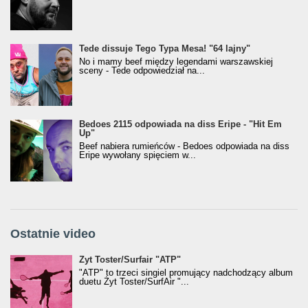
Tede dissuje Tego Typa Mesa! "64 lajny"
No i mamy beef między legendami warszawskiej
sceny - Tede odpowiedział na...
Bedoes 2115 odpowiada na diss Eripe - "Hit Em
Up"
Beef nabiera rumieńców - Bedoes odpowiada na diss
Eripe wywołany spięciem w...
Ostatnie video
Żyt Toster/SurfAir - ATP VIDEO
Żyt Toster/Surfair "ATP"
"ATP" to trzeci singiel promujący nadchodzący album
duetu Żyt Toster/SurfAir "...