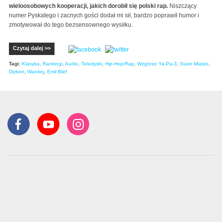
wieloosobowych kooperacji, jakich dorobił się polski rap.
Niszczący
numer Pyskatego i zacnych gości dodał mi sił, bardzo poprawił humor i
zmotywował do tego bezsensownego wysiłku.
Czytaj dalej >>
Tagi:
Klasyka
,
Rankingi
,
Audio
,
Teledyski
,
Hip-Hop/Rap
,
Wzgórze Ya-Pa-3
,
Stare Miasto
,
Dizkret
,
Wankej
,
Emil Blef