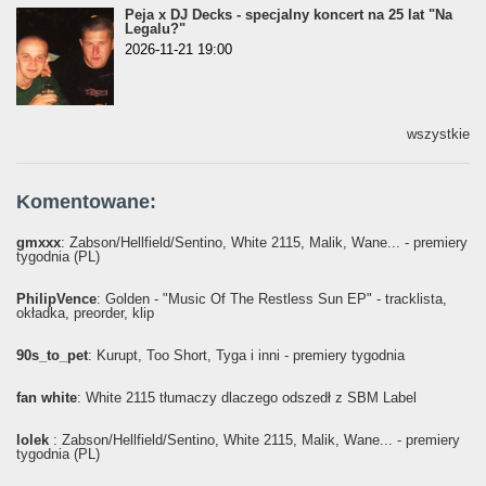
Peja x DJ Decks - specjalny koncert na 25 lat "Na
Legalu?"
2026-11-21 19:00
wszystkie
Komentowane:
gmxxx
: Żabson/Hellfield/Sentino, White 2115, Malik, Wane... - premiery
tygodnia (PL)
PhilipVence
: Golden - "Music Of The Restless Sun EP" - tracklista,
okładka, preorder, klip
90s_to_pet
: Kurupt, Too Short, Tyga i inni - premiery tygodnia
fan white
: White 2115 tłumaczy dlaczego odszedł z SBM Label
lolek
: Żabson/Hellfield/Sentino, White 2115, Malik, Wane... - premiery
tygodnia (PL)