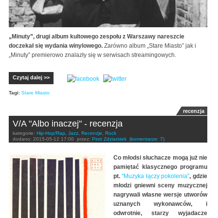
„Minuty”, drugi album kultowego zespołu z Warszawy nareszcie
doczekał się wydania winylowego.
Zarówno album „Stare Miasto” jak i
„Minuty” premierowo znalazły się w serwisach streamingowych.
Czytaj dalej >>
Tagi:
Stare Miasto
recenzja
V/A "Albo inaczej" - recenzja
kategorie:
Hip-Hop/Rap
,
Jazz
,
Recenzje
,
Rock
dodano:
2015-05-12 17:00
przez:
Piotr Zdziarstek
(komentarze: 7)
Co młodsi słuchacze mogą już nie
pamiętać klasycznego programu
pt.
"Muzyka łączy pokolenia"
, gdzie
młodzi gniewni sceny muzycznej
nagrywali własne wersje utworów
uznanych wykonawców, i
odwrotnie, starzy wyjadacze