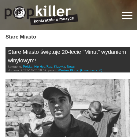
Stare Miasto
Stare Miasto świętuje 20-lecie "Minut" wydaniem
winylowym!
kategorie:
Polska
,
Hip-Hop/Rap
,
Klasyka
,
News
dodano:
2021-10-05 19:59
przez:
Wiesław Kłoda
(komentarze: 6)