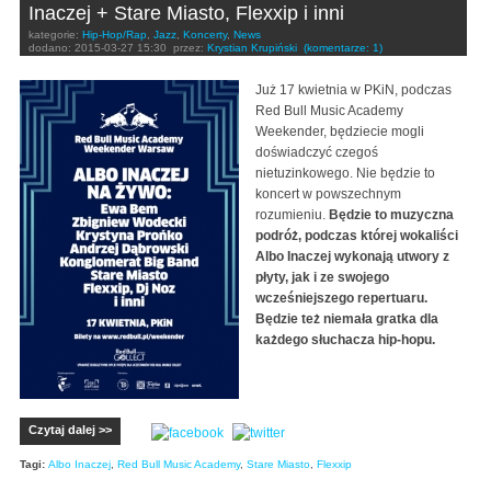
Inaczej + Stare Miasto, Flexxip i inni
kategorie:
Hip-Hop/Rap
,
Jazz
,
Koncerty
,
News
dodano:
2015-03-27 15:30
przez:
Krystian Krupiński
(komentarze: 1)
Już 17 kwietnia w PKiN, podczas
Red Bull Music Academy
Weekender, będziecie mogli
doświadczyć czegoś
nietuzinkowego. Nie będzie to
koncert w powszechnym
rozumieniu.
Będzie to muzyczna
podróż, podczas której wokaliści
Albo Inaczej wykonają utwory z
płyty, jak i ze swojego
wcześniejszego repertuaru.
Będzie też niemała gratka dla
każdego słuchacza hip-hopu.
Czytaj dalej >>
Tagi:
Albo Inaczej
,
Red Bull Music Academy
,
Stare Miasto
,
Flexxip