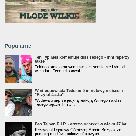
Popularne
Ten Typ Mes komentuje diss Tedego - inni raperzy
także
Takiego starcia na warszawskiej scenie nie było od
wielu lat - Tede zdissował...
Wini odpowiada Tedemu 5-minutowym dissem
"Przytul Jacka"
Wydawało się, że jedyną reakcją Winiego na diss
Tedego będzie film z...
Bas Tajpan R.I.P. - artysta odszedł w wieku 47 lat
Prezydent Dąbrowy Górniczej Marcin Bazylak za
pomocą mediów społecznościowych...