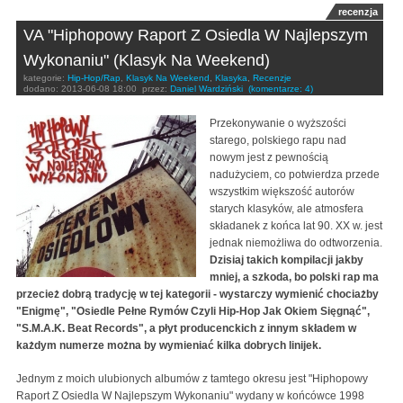
recenzja
VA "Hiphopowy Raport Z Osiedla W Najlepszym
Wykonaniu" (Klasyk Na Weekend)
kategorie:
Hip-Hop/Rap
,
Klasyk Na Weekend
,
Klasyka
,
Recenzje
dodano:
2013-06-08 18:00
przez:
Daniel Wardziński
(komentarze: 4)
Przekonywanie o wyższości
starego, polskiego rapu nad
nowym jest z pewnością
nadużyciem, co potwierdza przede
wszystkim większość autorów
starych klasyków, ale atmosfera
składanek z końca lat 90. XX w. jest
jednak niemożliwa do odtworzenia.
Dzisiaj takich kompilacji jakby
mniej, a szkoda, bo polski rap ma
przecież dobrą tradycję w tej kategorii - wystarczy wymienić chociażby
"Enigmę", "Osiedle Pełne Rymów Czyli Hip-Hop Jak Okiem Sięgnąć",
"S.M.A.K. Beat Records", a płyt producenckich z innym składem w
każdym numerze można by wymieniać kilka dobrych linijek.
Jednym z moich ulubionych albumów z tamtego okresu jest "Hiphopowy
Raport Z Osiedla W Najlepszym Wykonaniu" wydany w końcówce 1998