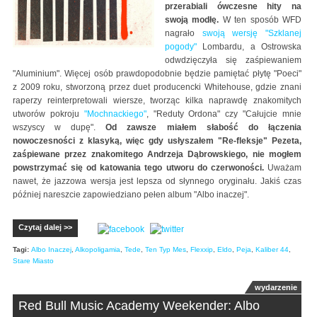
przerabiali ówczesne hity na
swoją modłę.
W ten sposób WFD
nagrało
swoją wersję "Szklanej
pogody"
Lombardu, a Ostrowska
odwdzięczyła się zaśpiewaniem
"Aluminium". Więcej osób prawdopodobnie będzie pamiętać płytę "Poeci"
z 2009 roku, stworzoną przez duet producencki Whitehouse, gdzie znani
raperzy reinterpretowali wiersze, tworząc kilka naprawdę znakomitych
utworów pokroju
"Mochnackiego"
, "Reduty Ordona" czy "Całujcie mnie
wszyscy w dupę".
Od zawsze miałem słabość do łączenia
nowoczesności z klasyką, więc gdy usłyszałem "Re-fleksje" Pezeta,
zaśpiewane przez znakomitego Andrzeja Dąbrowskiego, nie mogłem
powstrzymać się od katowania tego utworu do czerwoności.
Uważam
nawet, że jazzowa wersja jest lepsza od słynnego oryginału. Jakiś czas
później nareszcie zapowiedziano pełen album "Albo inaczej".
Czytaj dalej >>
Tagi:
Albo Inaczej
,
Alkopoligamia
,
Tede
,
Ten Typ Mes
,
Flexxip
,
Eldo
,
Peja
,
Kaliber 44
,
Stare Miasto
wydarzenie
Red Bull Music Academy Weekender: Albo