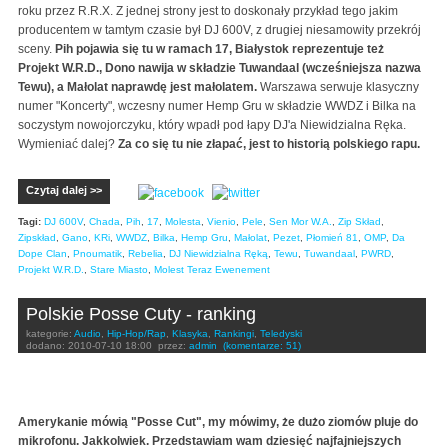
roku przez R.R.X. Z jednej strony jest to doskonały przykład tego jakim
producentem w tamtym czasie był DJ 600V, z drugiej niesamowity przekrój
sceny.
Pih pojawia się tu w ramach 17, Białystok reprezentuje też
Projekt W.R.D., Dono nawija w składzie Tuwandaal (wcześniejsza nazwa
Tewu), a Małolat naprawdę jest małolatem.
Warszawa serwuje klasyczny
numer "Koncerty", wczesny numer Hemp Gru w składzie WWDZ i Bilka na
soczystym nowojorczyku, który wpadł pod łapy DJ'a Niewidzialna Ręka.
Wymieniać dalej?
Za co się tu nie złapać, jest to historią polskiego rapu.
Czytaj dalej >>
Tagi:
DJ 600V
,
Chada
,
Pih
,
17
,
Molesta
,
Vienio
,
Pele
,
Sen Mor W.A.
,
Zip Skład
,
Zipskład
,
Gano
,
KRi
,
WWDZ
,
Bilka
,
Hemp Gru
,
Małolat
,
Pezet
,
Płomień 81
,
OMP
,
Da
Dope Clan
,
Pnoumatik
,
Rebelia
,
DJ Niewidzialna Ręką
,
Tewu
,
Tuwandaal
,
PWRD
,
Projekt W.R.D.
,
Stare Miasto
,
Molest Teraz Ewenement
Polskie Posse Cuty - ranking
kategorie:
Audio
,
Hip-Hop/Rap
,
Klasyka
,
Rankingi
,
Teledyski
dodano:
2010-07-10 18:00
przez:
admin
(komentarze: 51)
Amerykanie mówią "Posse Cut", my mówimy, że dużo ziomów pluje do
mikrofonu. Jakkolwiek. Przedstawiam wam dziesięć najfajniejszych