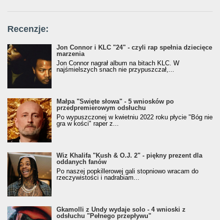
Recenzje:
Jon Connor i KLC "24" - czyli rap spełnia dziecięce
marzenia
Jon Connor nagrał album na bitach KLC. W
najśmielszych snach nie przypuszczał,...
Małpa "Święte słowa" - 5 wniosków po
przedpremierowym odsłuchu
Po wypuszczonej w kwietniu 2022 roku płycie "Bóg nie
gra w kości" raper z...
Wiz Khalifa "Kush & O.J. 2" - piękny prezent dla
oddanych fanów
Po naszej popkillerowej gali stopniowo wracam do
rzeczywistości i nadrabiam...
Gkamolli z Undy wydaje solo - 4 wnioski z
odsłuchu "Pełnego przepływu"