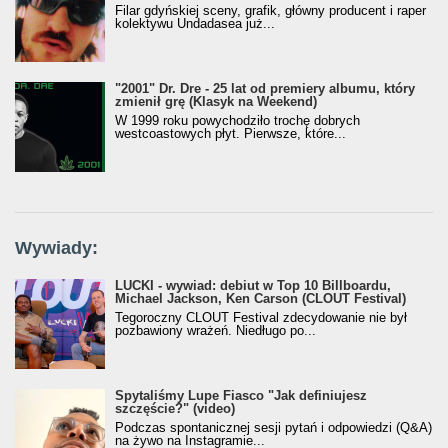
Filar gdyńskiej sceny, grafik, główny producent i raper
kolektywu Undadasea już...
"2001" Dr. Dre - 25 lat od premiery albumu, który
zmienił grę (Klasyk na Weekend)
W 1999 roku powychodziło trochę dobrych
westcoastowych płyt. Pierwsze, które...
Wywiady:
LUCKI - wywiad: debiut w Top 10 Billboardu,
Michael Jackson, Ken Carson (CLOUT Festival)
Tegoroczny CLOUT Festival zdecydowanie nie był
pozbawiony wrażeń. Niedługo po...
Spytaliśmy Lupe Fiasco "Jak definiujesz
szczęście?" (video)
Podczas spontanicznej sesji pytań i odpowiedzi (Q&A)
na żywo na Instagramie...