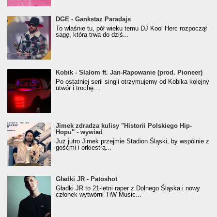
donGURALesko z nagrodą za
DGE - Gankstaz Paradajs
Klasyczny/Trueschoolowy Album Roku
To właśnie tu, pół wieku temu DJ Kool Herc rozpoczął
(Popkillery 2023)
sagę, która trwa do dziś...
Kobik - Slalom ft. Jan-Rapowanie (prod. Pioneer)
Kobik - Slalom ft. Jan-Rapowanie (prod. Pioneer)
[Official Music Visualiser]
Po ostatniej serii singli otrzymujemy od Kobika kolejny
utwór i trochę...
Jimek zdradza kulisy "Historii Polskiego Hip-
Jimek zdradza kulisy "Historii Polskiego Hip-
Hopu" - wywiad
Hopu" - wywiad
Już jutro Jimek przejmie Stadion Śląski, by wspólnie z
gośćmi i orkiestrą...
Gładki JR - Patoshot
Gładki JR - Patoshot
Gładki JR to 21-letni raper z Dolnego Śląska i nowy
członek wytwórni TiW Music...