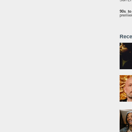
90s_to
premie
Rece