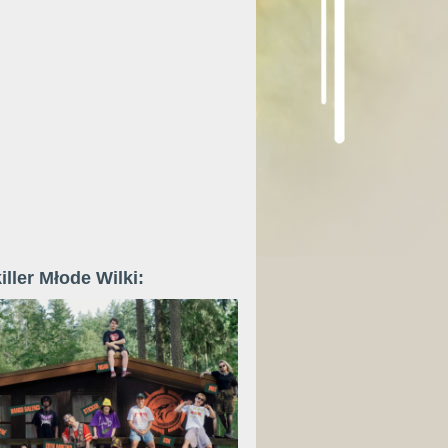
iller Młode Wilki: