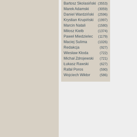
Bartosz Skolasiński
(3553)
Marek Adamski
(3059)
Daniel Wardziński
(2596)
Krystian Krupiński
(1997)
Marcin Natali
(1580)
Miłosz Kiełb
(1374)
Paweł Miedzielec
(1179)
Maciej Sulima
(1026)
Redakcja
(927)
Wiesław Kłoda
(722)
Michał Zdrojewski
(721)
Łukasz Rawski
(627)
Rafał Poros
(590)
Wojciech Wiktor
(586)