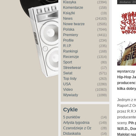
Klasyka
(2394)
dodano:
20
Komentarze
(158)
Książki
(19)
News
(24163)
Nowe twarze
(2505)
Polska
(7044)
Premiery
(4411)
Profile
(234)
R.I.P.
(235)
Rankingi
(168)
Recenzje
(1314)
Sport
(80)
Streetwear
(17)
wystarczy 
Świat
(571)
Hip-Hop Ja
Top listy
(263)
producenc
USA
(2280)
kilka dobry
Video
(10363)
Wywiady
(1099)
Jednym z m
Raport Z O
Cykle
przez R.R.X
5 punktów
producente
(14)
Artysta tygodnia
(149)
sceny.
Pih 
Czarodzieje z Oz
(28)
W.R.D., Do
Didaskalia
(14)
Małolat na