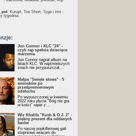
_pet
: Kurupt, Too Short, Tyga i inni -
ry tygodnia
nzje:
Jon Connor i KLC "24" -
czyli rap spełnia dziecięce
marzenia
Jon Connor nagrał album na
bitach KLC. W najśmielszych
snach nie przypuszczał,...
Małpa "Święte słowa" - 5
wniosków po
przedpremierowym
odsłuchu
Po wypuszczonej w kwietniu
2022 roku płycie "Bóg nie gra
w kości" raper z...
Wiz Khalifa "Kush & O.J. 2" -
piękny prezent dla oddanych
fanów
Po naszej popkillerowej gali
stopniowo wracam do