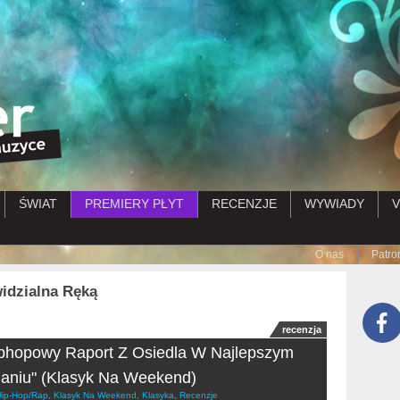
Przejdź do treści
ŚWIAT
PREMIERY PŁYT
RECENZJE
WYWIADY
V
Submenu
O nas
Patro
idzialna Ręką
recenzja
phopowy Raport Z Osiedla W Najlepszym
aniu" (Klasyk Na Weekend)
Hip-Hop/Rap
,
Klasyk Na Weekend
,
Klasyka
,
Recenzje