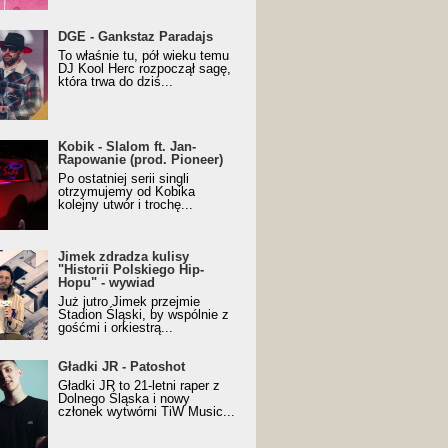
URALesko z nagrodą za
DGE - Gankstaz Paradajs
yczny/Trueschoolowy
To właśnie tu, pół wieku temu
m Roku (Popkillery 2023)
DJ Kool Herc rozpoczął sagę,
która trwa do dziś...
 - Slalom ft. Jan-
Kobik - Slalom ft. Jan-
wanie (prod. Pioneer)
Rapowanie (prod. Pioneer)
cial Music Visualiser]
Po ostatniej serii singli
otrzymujemy od Kobika
kolejny utwór i trochę...
k zdradza kulisy "Historii
Jimek zdradza kulisy
kiego Hip-Hopu" - wywiad
"Historii Polskiego Hip-
Hopu" - wywiad
Już jutro Jimek przejmie
Stadion Śląski, by wspólnie z
gośćmi i orkiestrą...
ki JR - Patoshot
Gładki JR - Patoshot
Gładki JR to 21-letni raper z
Dolnego Śląska i nowy
członek wytwórni TiW Music...