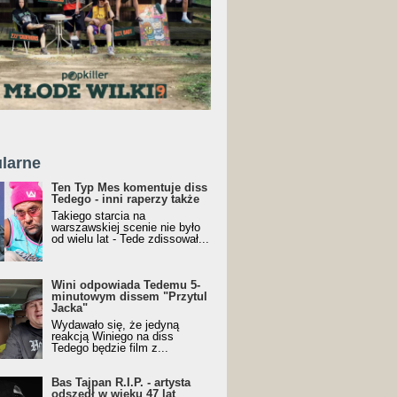
larne
Ten Typ Mes komentuje diss
Tedego - inni raperzy także
Takiego starcia na
warszawskiej scenie nie było
od wielu lat - Tede zdissował...
Wini odpowiada Tedemu 5-
minutowym dissem "Przytul
Jacka"
Wydawało się, że jedyną
reakcją Winiego na diss
Tedego będzie film z...
Bas Tajpan R.I.P. - artysta
odszedł w wieku 47 lat