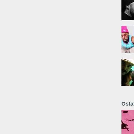
Osta
Żyt 