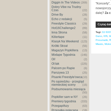
Diggin In The Videos
(269)
"Koncerty"
Dobry Vibe na Trudny
nowojorczy
Czas
(22)
dalej?
Za c
Drive By
(28)
Echo z redakcji
(5)
Freestyle Classics
(29)
Czytaj dal
Hot16Challenge2
(89)
Inna Strona
Tagi:
DJ 600
(58)
Gano
,
KRi
,
W
Killertape
(11)
Pnoumatik
,
R
Klasyk Na Weekend
(123)
Miasto
,
Mole
Krótki Strzał
(56)
Magazyn Popkillera
(13)
Mixtape Tygodnia
(146)
Oi!
(2)
Ot tak
(225)
Palcem po Rapie
(6)
Parszywa 13
(25)
Pisanki Freestyle'owca
(10)
Po sąsiedzku - przegląd
niemieckiej sceny
(16)
Podsumowania miesiąca
(50)
Popkiller sam w NY
(26)
Premiery tygodnia
(333)
Przegapifszy
(63)
Przesyłka polecana
(18)