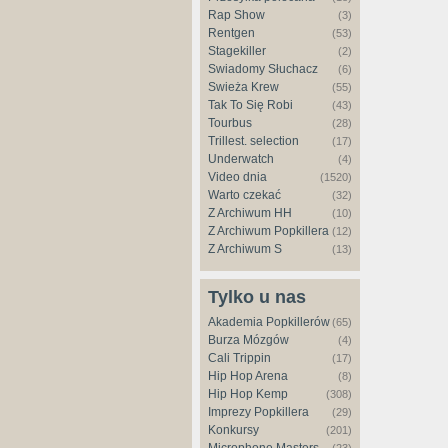
Rap Show
(3)
Rentgen
(53)
Stagekiller
(2)
Świadomy Słuchacz
(6)
Świeża Krew
(55)
Tak To Się Robi
(43)
Tourbus
(28)
Trillest. selection
(17)
Underwatch
(4)
Video dnia
(1520)
Warto czekać
(32)
Z Archiwum HH
(10)
Z Archiwum Popkillera
(12)
Z Archiwum S
(13)
Tylko u nas
Akademia Popkillerów
(65)
Burza Mózgów
(4)
Cali Trippin
(17)
Hip Hop Arena
(8)
Hip Hop Kemp
(308)
Imprezy Popkillera
(29)
Konkursy
(201)