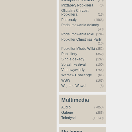
Microphone Masters
(23)
Mixtape'y Popkillera
(8)
Oficjalny Chrzest
Popkillera
(18)
Patronaty
(4566)
Podsumowania dekady
(30)
Podsumowania roku
(134)
Popkiller Christmas Party
(16)
Popkiller Młode Wilki
(352)
Popkillery
(352)
Single dekady
(132)
Splash Festival
(100)
Videowywiady
(754)
Warsaw Challenge
(61)
WBW
(167)
Wojna o Wawel
(3)
Multimedia
Audio
(7058)
Galerie
(286)
Teledyski
(12130)