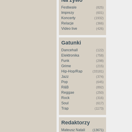
Na żywo
Festiwale
(825)
Imprezy
(601)
Koncerty
(1932)
Relacje
(366)
Video live
(426)
Gatunki
Dancehall
(122)
Elektronika
(758)
Funk
(298)
Grime
(215)
Hip-Hop/Rap
(33181)
Jazz
(374)
Pop
(645)
R&B
(892)
Reggae
(250)
Rock
(316)
Soul
(617)
Trap
(1173)
Redaktorzy
Mateusz Natali
(13671)