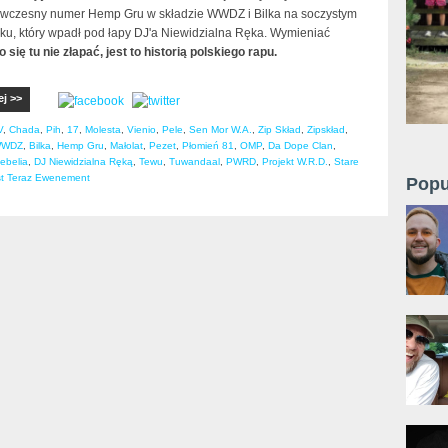
, wczesny numer Hemp Gru w składzie WWDZ i Bilka na soczystym
ku, który wpadł pod łapy DJ'a Niewidzialna Ręka. Wymieniać
o się tu nie złapać, jest to historią polskiego rapu.
ej >>
V
,
Chada
,
Pih
,
17
,
Molesta
,
Vienio
,
Pele
,
Sen Mor W.A.
,
Zip Skład
,
Zipskład
,
WDZ
,
Bilka
,
Hemp Gru
,
Małolat
,
Pezet
,
Płomień 81
,
OMP
,
Da Dope Clan
,
ebelia
,
DJ Niewidzialna Ręką
,
Tewu
,
Tuwandaal
,
PWRD
,
Projekt W.R.D.
,
Stare
st Teraz Ewenement
Popu