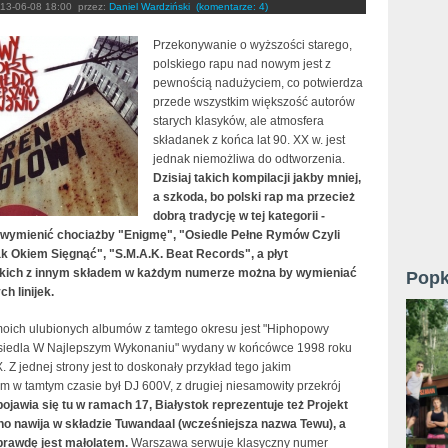
13-06-08 18:00
przez:
Daniel Wardziński
(komentarze: 4)
Przekonywanie o wyższości starego,
polskiego rapu nad nowym jest z
pewnością nadużyciem, co potwierdza
przede wszystkim większość autorów
starych klasyków, ale atmosfera
składanek z końca lat 90. XX w. jest
jednak niemożliwa do odtworzenia.
Dzisiaj takich kompilacji jakby mniej,
a szkoda, bo polski rap ma przecież
dobrą tradycję w tej kategorii -
wymienić chociażby "Enigmę", "Osiedle Pełne Rymów Czyli
k Okiem Sięgnąć", "S.M.A.K. Beat Records", a płyt
kich z innym składem w każdym numerze można by wymieniać
Popk
ch linijek.
oich ulubionych albumów z tamtego okresu jest "Hiphopowy
siedla W Najlepszym Wykonaniu" wydany w końcówce 1998 roku
. Z jednej strony jest to doskonały przykład tego jakim
m w tamtym czasie był DJ 600V, z drugiej niesamowity przekrój
pojawia się tu w ramach 17, Białystok reprezentuje też Projekt
no nawija w składzie Tuwandaal (wcześniejsza nazwa Tewu), a
prawdę jest małolatem.
Warszawa serwuje klasyczny numer