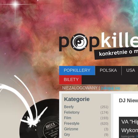
Menu główne
POPKILLERY
POLSKA
USA
BILETY
NIEZALOGOWANY |
zaloguj się
Kategorie
DJ Niew
Beefy
(251)
Felietony
(174)
Film
(193)
VA "Hi
Freestyle
(620)
Girlzone
(3)
Wykon
Gry
(9)
kategorie: