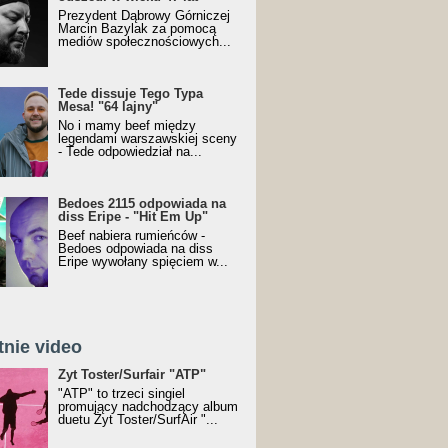
Prezydent Dąbrowy Górniczej
Marcin Bazylak za pomocą
mediów społecznościowych...
Tede dissuje Tego Typa
Mesa! "64 lajny"
No i mamy beef między
legendami warszawskiej sceny
- Tede odpowiedział na...
Bedoes 2115 odpowiada na
diss Eripe - "Hit Em Up"
Beef nabiera rumieńców -
Bedoes odpowiada na diss
Eripe wywołany spięciem w...
tnie video
Toster/SurfAir - ATP VIDEO
Żyt Toster/Surfair "ATP"
"ATP" to trzeci singiel
promujący nadchodzący album
duetu Żyt Toster/SurfAir "...