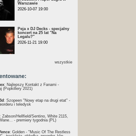
Warszawie
2026-10-07 19:00
Peja x DJ Decks - specjalny
koncert na 25 lat "Na
Legalu?"
2026-11-21 19:00
wszystkie
entowane:
ex
: Najlepszy Kontakt z Fanami -
j (Popkillery 2021)
3d
: Szopeen "Nowy etap na drugi etat" -
reorderu i teledysk
: Żabson/Hellfield/Sentino, White 2115,
Wane... - premiery tygodnia (PL)
Vence
: Golden - "Music Of The Restless
 - tracklista, okładka, preorder, klip