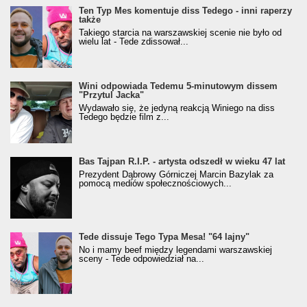
Ten Typ Mes komentuje diss Tedego - inni raperzy
także
Takiego starcia na warszawskiej scenie nie było od
wielu lat - Tede zdissował...
Wini odpowiada Tedemu 5-minutowym dissem
"Przytul Jacka"
Wydawało się, że jedyną reakcją Winiego na diss
Tedego będzie film z...
Bas Tajpan R.I.P. - artysta odszedł w wieku 47 lat
Prezydent Dąbrowy Górniczej Marcin Bazylak za
pomocą mediów społecznościowych...
Tede dissuje Tego Typa Mesa! "64 lajny"
No i mamy beef między legendami warszawskiej
sceny - Tede odpowiedział na...