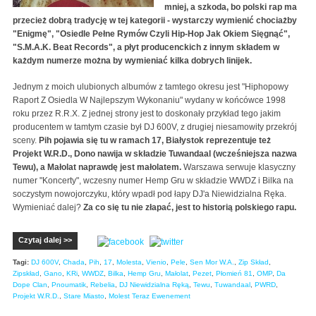
mniej, a szkoda, bo polski rap ma
przecież dobrą tradycję w tej kategorii - wystarczy wymienić chociażby
"Enigmę", "Osiedle Pełne Rymów Czyli Hip-Hop Jak Okiem Sięgnąć",
"S.M.A.K. Beat Records", a płyt producenckich z innym składem w
każdym numerze można by wymieniać kilka dobrych linijek.
Jednym z moich ulubionych albumów z tamtego okresu jest "Hiphopowy
Raport Z Osiedla W Najlepszym Wykonaniu" wydany w końcówce 1998
roku przez R.R.X. Z jednej strony jest to doskonały przykład tego jakim
producentem w tamtym czasie był DJ 600V, z drugiej niesamowity przekrój
sceny.
Pih pojawia się tu w ramach 17, Białystok reprezentuje też
Projekt W.R.D., Dono nawija w składzie Tuwandaal (wcześniejsza nazwa
Tewu), a Małolat naprawdę jest małolatem.
Warszawa serwuje klasyczny
numer "Koncerty", wczesny numer Hemp Gru w składzie WWDZ i Bilka na
soczystym nowojorczyku, który wpadł pod łapy DJ'a Niewidzialna Ręka.
Wymieniać dalej?
Za co się tu nie złapać, jest to historią polskiego rapu.
Czytaj dalej >>
Tagi:
DJ 600V
,
Chada
,
Pih
,
17
,
Molesta
,
Vienio
,
Pele
,
Sen Mor W.A.
,
Zip Skład
,
Zipskład
,
Gano
,
KRi
,
WWDZ
,
Bilka
,
Hemp Gru
,
Małolat
,
Pezet
,
Płomień 81
,
OMP
,
Da
Dope Clan
,
Pnoumatik
,
Rebelia
,
DJ Niewidzialna Ręką
,
Tewu
,
Tuwandaal
,
PWRD
,
Projekt W.R.D.
,
Stare Miasto
,
Molest Teraz Ewenement