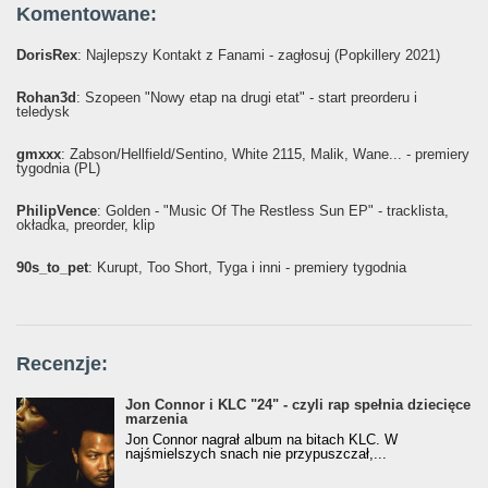
Komentowane:
DorisRex
: Najlepszy Kontakt z Fanami - zagłosuj (Popkillery 2021)
Rohan3d
: Szopeen "Nowy etap na drugi etat" - start preorderu i
teledysk
gmxxx
: Żabson/Hellfield/Sentino, White 2115, Malik, Wane... - premiery
tygodnia (PL)
PhilipVence
: Golden - "Music Of The Restless Sun EP" - tracklista,
okładka, preorder, klip
90s_to_pet
: Kurupt, Too Short, Tyga i inni - premiery tygodnia
Recenzje:
Jon Connor i KLC "24" - czyli rap spełnia dziecięce
marzenia
Jon Connor nagrał album na bitach KLC. W
najśmielszych snach nie przypuszczał,...