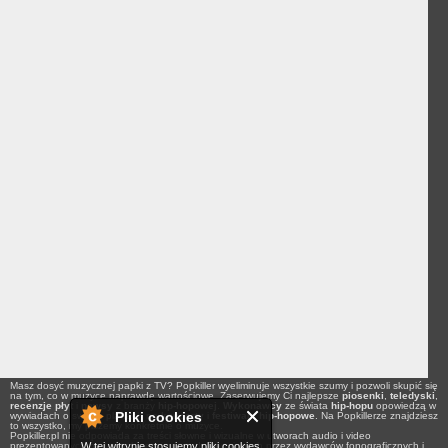
Masz dosyć muzycznej papki z TV? Popkiller wyeliminuje wszystkie szumy i pozwoli skupić się
na tym, co w muzyce naprawdę wartościowe. Zaserwujemy Ci najlepsze
piosenki
,
teledyski
,
recenzje płyt
i
newsy
z branży
hip-hopowej
.
Wykonawcy
ze świata
hip-hopu
opowiedzą w
Pliki cookies
wywiadach o swoich planach na
koncerty
i
festiwale hip-hopowe
. Na Popkillerze znajdziesz
to wszystko, my piszemy konkretnie o muzyce.
Popkiller.pl nie odpowiada za treści słowne i wizualne w utworach audio i video
W tej witrynie stosujemy pliki cookies
prezentowanych na łamach serwisu, a udostępnionych przez wydawców fonograficznych i