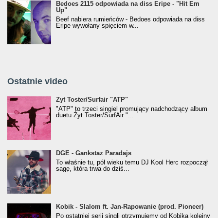
Bedoes 2115 odpowiada na diss Eripe - "Hit Em
Up"
Beef nabiera rumieńców - Bedoes odpowiada na diss
Eripe wywołany spięciem w...
Ostatnie video
Żyt Toster/SurfAir - ATP VIDEO
Żyt Toster/Surfair "ATP"
"ATP" to trzeci singiel promujący nadchodzący album
duetu Żyt Toster/SurfAir "...
donGURALesko z nagrodą za
DGE - Gankstaz Paradajs
Klasyczny/Trueschoolowy Album Roku
To właśnie tu, pół wieku temu DJ Kool Herc rozpoczął
(Popkillery 2023)
sagę, która trwa do dziś...
Kobik - Slalom ft. Jan-Rapowanie (prod. Pioneer)
Kobik - Slalom ft. Jan-Rapowanie (prod. Pioneer)
[Official Music Visualiser]
Po ostatniej serii singli otrzymujemy od Kobika kolejny