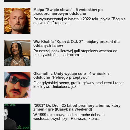
Małpa "Święte słowa" - 5 wniosków po
przedpremierowym odsłuchu
Po wypuszczonej w kwietniu 2022 roku płycie "Bóg nie
gra w kości" raper z...
Wiz Khalifa "Kush & O.J. 2" - piękny prezent dla
oddanych fanów
Po naszej popkillerowej gali stopniowo wracam do
rzeczywistości i nadrabiam...
Gkamolli z Undy wydaje solo - 4 wnioski z
odsłuchu "Pełnego przepływu"
Filar gdyńskiej sceny, grafik, główny producent i raper
kolektywu Undadasea już...
"2001" Dr. Dre - 25 lat od premiery albumu, który
zmienił grę (Klasyk na Weekend)
W 1999 roku powychodziło trochę dobrych
westcoastowych płyt. Pierwsze, które...