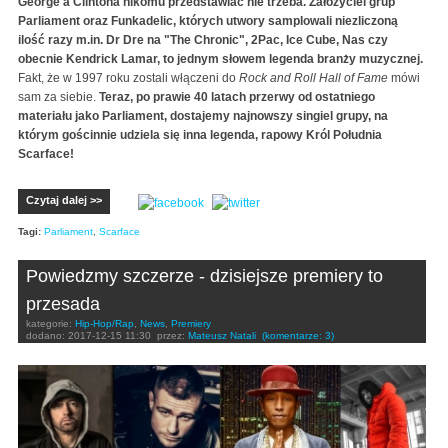
George'a Clintona nikomu przedstawiać nie trzeba. Założyciel grup
Parliament oraz Funkadelic, których utwory samplowali niezliczoną
ilość razy m.in. Dr Dre na "The Chronic", 2Pac, Ice Cube, Nas czy
obecnie Kendrick Lamar, to jednym słowem legenda branży muzycznej.
Fakt, że w 1997 roku zostali włączeni do
Rock and Roll Hall of Fame
mówi
sam za siebie.
Teraz, po prawie 40 latach przerwy od ostatniego
materiału jako Parliament, dostajemy najnowszy singiel grupy, na
którym gościnnie udziela się inna legenda, rapowy Król Południa
Scarface!
Czytaj dalej >>
Tagi:
Parliament
,
Scarface
Powiedzmy szczerze - dzisiejsze premiery to
przesada
kategorie:
Hip-Hop/Rap
,
News
,
Premiery
dodano:
2017-12-15 11:30
przez:
Mateusz Natali
(komentarze: 3)