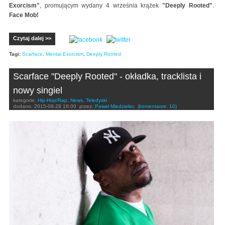
Exorcism"
, promującym wydany 4 września krążek
"Deeply Rooted"
.
Face Mob!
Czytaj dalej >>
Tagi:
Scarface
,
Mental Exorcism
,
Deeply Rooted
Scarface "Deeply Rooted" - okładka, tracklista i
nowy singiel
kategorie:
Hip-Hop/Rap
,
News
,
Teledyski
dodano:
2015-08-28 18:00
przez:
Paweł Miedzielec
(komentarze: 10)