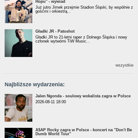
Hopu" - wywiad
Hopu" - wywiad
Już jutro Jimek przejmie Stadion Śląski, by wspólnie z
gośćmi i orkiestrą...
Gładki JR - Patoshot
Gładki JR - Patoshot
Gładki JR to 21-letni raper z Dolnego Śląska i nowy
członek wytwórni TiW Music...
wszystkie
Najbliższe wydarzenia:
Jalen Ngonda - soulowy wokalista zagra w Polsce
2026-08-11 18:00
A$AP Rocky zagra w Polsce - koncert na "Don't Be
Dumb World Tour"