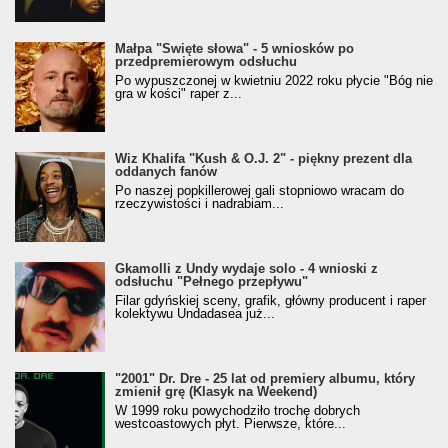
Małpa "Święte słowa" - 5 wniosków po
przedpremierowym odsłuchu
Po wypuszczonej w kwietniu 2022 roku płycie "Bóg nie
gra w kości" raper z...
Wiz Khalifa "Kush & O.J. 2" - piękny prezent dla
oddanych fanów
Po naszej popkillerowej gali stopniowo wracam do
rzeczywistości i nadrabiam...
Gkamolli z Undy wydaje solo - 4 wnioski z
odsłuchu "Pełnego przepływu"
Filar gdyńskiej sceny, grafik, główny producent i raper
kolektywu Undadasea już...
"2001" Dr. Dre - 25 lat od premiery albumu, który
zmienił grę (Klasyk na Weekend)
W 1999 roku powychodziło trochę dobrych
westcoastowych płyt. Pierwsze, które...