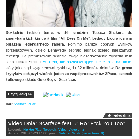
Dokładnie tydzień temu, w 46. urodziny Tupaca Shakura do
amerykańskich kin trafił film "All Eyez On Me", będący biograficznym
obrazem legendarnego rapera.
Pomimo bardzo dobrych wyników
sprzedażowych, dzieło Benny'ego zebrało jednak szereg mieszanych
recenzji. Po premierowym seansie swoje niezadowolenie wyraziła m.in
Jada Pinkett Smith i
50 Cent, nie pozostawiający suchej nitki na filmie
,
który jak dotąd wygenerował zyski rzędu 32 milionów dolarów.
Do grona
krytyków dołączył właśnie jeden ze współpracowników 2Paca, członek
kultowego składu Geto Boys - Scarface.
Czytaj dalej >>
Tagi:
Scarface
,
2Pac
video dnia
Video Dnia: Scarface feat. Z-Ro "F*ck You Too"
kategorie:
Hip-Hop/Rap
,
Teledyski
,
Video
,
Video dnia
dodano:
2016-03-23 14:00
przez:
Mateusz Natali
(komentarze: 0)