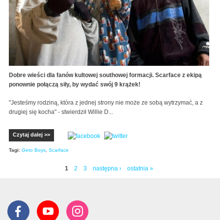
Dobre wieści dla fanów kultowej southowej formacji. Scarface z ekipą
ponownie połączą siły, by wydać swój 9 krążek!
"Jesteśmy rodziną, która z jednej strony nie może ze sobą wytrzymać, a z
drugiej się kocha" - stwierdził Willie D...
Czytaj dalej >>
Tagi:
Geto Boys
,
Scarface
1
2
3
następna ›
ostatnia »
Strony