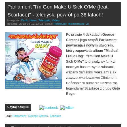
Parliament "I'm Gon Make U Sick O'Me (feat.
Scarface)" - teledysk, powrót po 38 latach!
kategorie:
Funk
,
News
,
Teledyski
,
Video
dodano:
2018-05-12 13:02
przez:
Paweł Zet
(komentarze: 2)
Po prawie 4 dekadach George
Clinton i jego zespół Parliament
powracają z nowym utworem,
który zapowiada album "Medical
Fraud Dog".
"I'm Gon Make U
Sick O'Me"
to prawdziwy funk z
mocnym basem, syntezatorami,
wsparty damskimi wokalami i jak
zawsze zwariowanym Clintonem.
Gościnnie w numerze udziela się
legendarny
Scarface
z grupy
Geto
Boys
.
Czytaj dalej >>
Tagi:
Parliament
,
George Clinton
,
Scarface