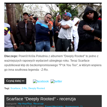
Dlaczego:
Powrót Króla Południa z albumem "Deeply Rooted" to jedno z
ważniejszych rapowych wydarzeń ubiegłego roku. Teraz Scarface
opublikował klip do bezkompromisowego "F*ck You Too", w którym wspiera
go inna southowa legenda - Z-Ro.
Czytaj dalej >>
Tagi:
Scarface
,
Z-Ro
,
Deeply Rooted
Scarface "Deeply Rooted" - recenzja
kategorie:
Hip-Hop/Rap
,
Recenzje
dodano:
2015-11-18 18:00
przez:
Paweł Miedzielec
(komentarze: 1)