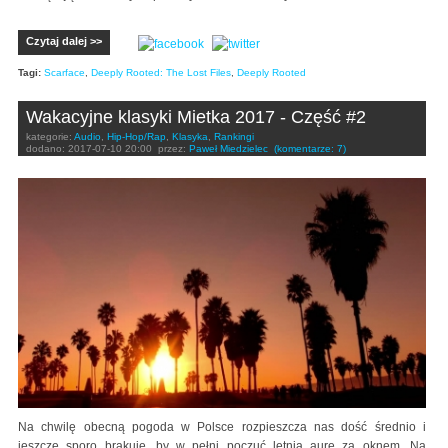
Czytaj dalej >>
Tagi:
Scarface
,
Deeply Rooted: The Lost Files
,
Deeply Rooted
Wakacyjne klasyki Mietka 2017 - Część #2
kategorie:
Audio
,
Hip-Hop/Rap
,
Klasyka
,
Rankingi
dodano:
2017-07-10 20:00
przez:
Paweł Miedzielec
(komentarze: 7)
Na chwilę obecną pogoda w Polsce rozpieszcza nas dość średnio i
jeszcze sporo brakuje, by w pełni poczuć letnią aurę za oknem. Na