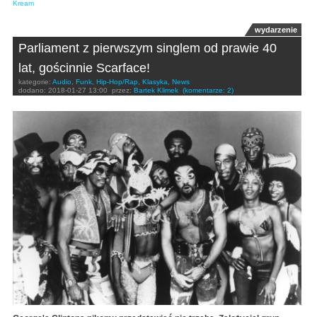
Kream
wydarzenie
Parliament z pierwszym singlem od prawie 40
lat, gościnnie Scarface!
kategorie:
Audio
,
Funk
,
Hip-Hop/Rap
,
Klasyka
,
News
dodano:
2018-01-27 13:00
przez:
Bartek Klimek
(komentarze: 2)