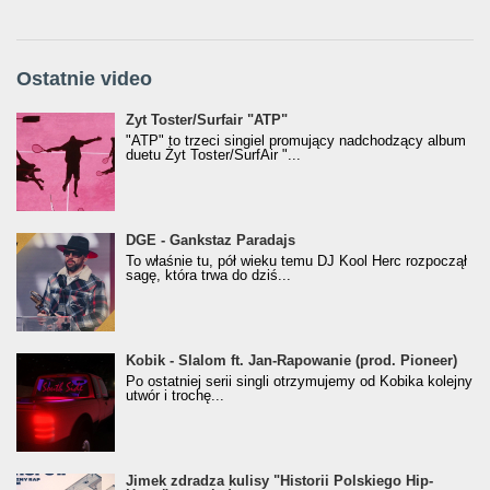
Ostatnie video
Żyt Toster/SurfAir - ATP VIDEO
Żyt Toster/Surfair "ATP"
"ATP" to trzeci singiel promujący nadchodzący album
duetu Żyt Toster/SurfAir "...
donGURALesko z nagrodą za
DGE - Gankstaz Paradajs
Klasyczny/Trueschoolowy Album Roku
To właśnie tu, pół wieku temu DJ Kool Herc rozpoczął
(Popkillery 2023)
sagę, która trwa do dziś...
Kobik - Slalom ft. Jan-Rapowanie (prod. Pioneer)
Kobik - Slalom ft. Jan-Rapowanie (prod. Pioneer)
[Official Music Visualiser]
Po ostatniej serii singli otrzymujemy od Kobika kolejny
utwór i trochę...
Jimek zdradza kulisy "Historii Polskiego Hip-
Jimek zdradza kulisy "Historii Polskiego Hip-