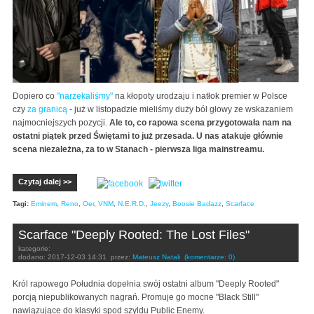
Dopiero co
"narzekaliśmy"
na kłopoty urodzaju i natłok premier w Polsce
czy
za granicą
- już w listopadzie mieliśmy duży ból głowy ze wskazaniem
najmocniejszych pozycji.
Ale to, co rapowa scena przygotowała nam na
ostatni piątek przed Świętami to już przesada. U nas atakuje głównie
scena niezależna, za to w Stanach - pierwsza liga mainstreamu.
Czytaj dalej >>
Tagi:
Eminem
,
Reno
,
Oer
,
VNM
,
N.E.R.D.
,
Jeezy
,
Boosie Badazz
,
Scarface
Scarface "Deeply Rooted: The Lost Files"
kategorie:
dodano:
2017-12-03 14:31
przez:
Mateusz Natali
(komentarze: 0)
Król rapowego Południa dopełnia swój ostatni album "Deeply Rooted"
porcją niepublikowanych nagrań. Promuje go mocne "Black Still"
nawiązujące do klasyki spod szyldu Public Enemy.