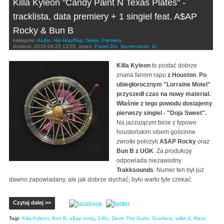
Killa Kyleon "Candy Paint N Texas Plates" -
tracklista, data premiery + 1 singiel feat. A$AP
Rocky & Bun B
kategorie:
Audio
,
Hip-Hop/Rap
,
News
,
Premiery
dodano:
2018-04-25 13:55
przez:
Paweł Zet
(komentarze: 4)
Killa Kyleon
to postać dobrze
znana fanom rapu
z Houston
.
Po
ubiegłorocznym "Lorraine Motel"
przyszedł czas na nowy materiał.
Właśnie z tego powodu dostajemy
pierwszy singiel - "Doja Sweet".
Na jazzującym bicie z typowo
houstońskim vibem gościnne
zwrotki położyli
A$AP Rocky
oraz
Bun B z UGK
. Za produkcję
odpowiada niezawodny
Trakksounds
. Numer ten był już
dawno zapowiadany, ale jak dobrze słychać, było warto tyle czekać.
Czytaj dalej >>
Tagi:
Killa Kyleon
,
Bun B
,
a$ap rocky
,
Z-Ro
,
Devin The Dude
,
Scarface
,
willie d
,
Maxo