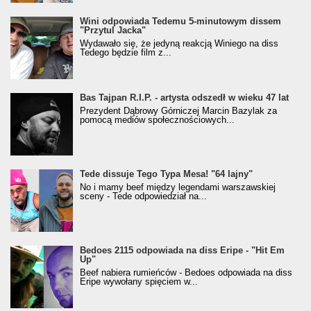
Wini odpowiada Tedemu 5-minutowym dissem
"Przytul Jacka"
Wydawało się, że jedyną reakcją Winiego na diss
Tedego będzie film z...
Bas Tajpan R.I.P. - artysta odszedł w wieku 47 lat
Prezydent Dąbrowy Górniczej Marcin Bazylak za
pomocą mediów społecznościowych...
Tede dissuje Tego Typa Mesa! "64 lajny"
No i mamy beef między legendami warszawskiej
sceny - Tede odpowiedział na...
Bedoes 2115 odpowiada na diss Eripe - "Hit Em
Up"
Beef nabiera rumieńców - Bedoes odpowiada na diss
Eripe wywołany spięciem w...