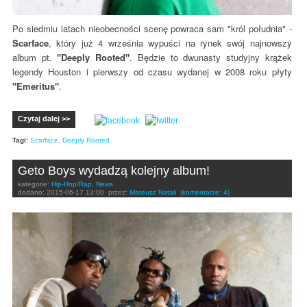
Po siedmiu latach nieobecności scenę powraca sam "król południa" -
Scarface
, który już 4 września wypuści na rynek swój najnowszy
album pt.
"Deeply Rooted"
. Będzie to dwunasty studyjny krążek
legendy Houston i pierwszy od czasu wydanej w 2008 roku płyty
"Emeritus"
.
Czytaj dalej >>
Tagi:
Scarface
,
Deeply Rooted
Geto Boys wydadzą kolejny album!
kategorie:
Hip-Hop/Rap
,
News
dodano:
2015-06-17 13:00
przez:
Mateusz Natali
(komentarze: 4)