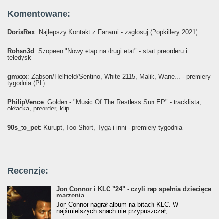
Komentowane:
DorisRex
: Najlepszy Kontakt z Fanami - zagłosuj (Popkillery 2021)
Rohan3d
: Szopeen "Nowy etap na drugi etat" - start preorderu i
teledysk
gmxxx
: Żabson/Hellfield/Sentino, White 2115, Malik, Wane... - premiery
tygodnia (PL)
PhilipVence
: Golden - "Music Of The Restless Sun EP" - tracklista,
okładka, preorder, klip
90s_to_pet
: Kurupt, Too Short, Tyga i inni - premiery tygodnia
Recenzje:
Jon Connor i KLC "24" - czyli rap spełnia dziecięce
marzenia
Jon Connor nagrał album na bitach KLC. W
najśmielszych snach nie przypuszczał,...