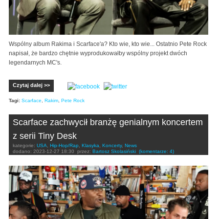
Wspólny album Rakima i Scarface'a? Kto wie, kto wie... Ostatnio Pete Rock
napisał, że bardzo chętnie wyprodukowałby wspólny projekt dwóch
legendarnych MC's.
Czytaj dalej >>
Tagi:
Scarface
,
Rakim
,
Pete Rock
Scarface zachwycił branżę genialnym koncertem
z serii Tiny Desk
kategorie:
USA
,
Hip-Hop/Rap
,
Klasyka
,
Koncerty
,
News
dodano:
2023-12-27 18:30
przez:
Bartosz Skolasiński
(komentarze: 4)