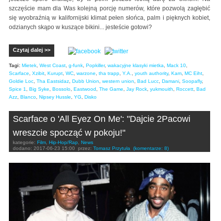
szczęście mam dla Was kolejną porcję numerów, które pozwolą zagłębić
się wyobraźnią w kalifornijski klimat pełen słońca, palm i pięknych kobiet,
odzianych skąpo w kuszące bikini... jesteście gotowi?
Czytaj dalej >>
Tagi:
Mietek
,
West Coast
,
g-funk
,
Popkiller
,
wakacyjne klasyki mietka
,
Mack 10
,
Scarface
,
Xzibit
,
Kurupt
,
WC
,
warzone
,
tha trapp
,
Y.A.
,
youth authority
,
Kam
,
MC Eiht
,
Goldie Loc
,
Tha Eastsidaz
,
Dubb Union
,
western union
,
Bad Lucc
,
Damani
,
Soopafly
,
Spice 1
,
Big Syke
,
Bossolo
,
Eastwood
,
The Game
,
Jay Rock
,
yukmouith
,
Roccett
,
Bad
Azz
,
Blanco
,
Nipsey Hussle
,
YG
,
Disko
Scarface o 'All Eyez On Me': "Dajcie 2Pacowi
wreszcie spocząć w pokoju!"
kategorie:
Film
,
Hip-Hop/Rap
,
News
dodano:
2017-06-23 15:00
przez:
Tomasz Przytuła
(komentarze: 8)