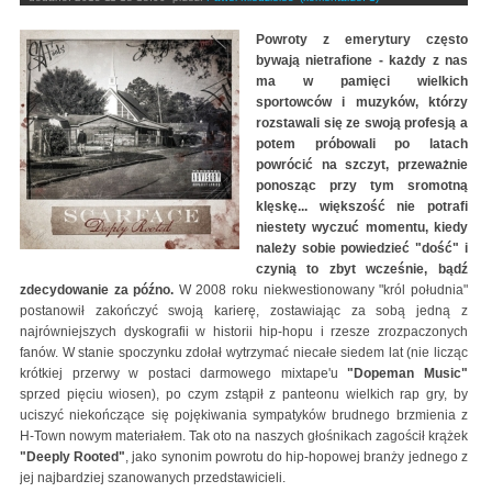
Powroty z emerytury często
bywają nietrafione - każdy z nas
ma w pamięci wielkich
sportowców i muzyków, którzy
rozstawali się ze swoją profesją a
potem próbowali po latach
powrócić na szczyt, przeważnie
ponosząc przy tym sromotną
klęskę... większość nie potrafi
niestety wyczuć momentu, kiedy
należy sobie powiedzieć "dość" i
czynią to zbyt wcześnie, bądź
zdecydowanie za późno.
W 2008 roku niekwestionowany "król południa"
postanowił zakończyć swoją karierę, zostawiając za sobą jedną z
najrówniejszych dyskografii w historii hip-hopu i rzesze zrozpaczonych
fanów. W stanie spoczynku zdołał wytrzymać niecałe siedem lat (nie licząc
krótkiej przerwy w postaci darmowego mixtape'u
"Dopeman Music"
sprzed pięciu wiosen), po czym zstąpił z panteonu wielkich rap gry, by
uciszyć niekończące się pojękiwania sympatyków brudnego brzmienia z
H-Town nowym materiałem. Tak oto na naszych głośnikach zagościł krążek
"Deeply Rooted"
, jako synonim powrotu do hip-hopowej branży jednego z
jej najbardziej szanowanych przedstawicieli.