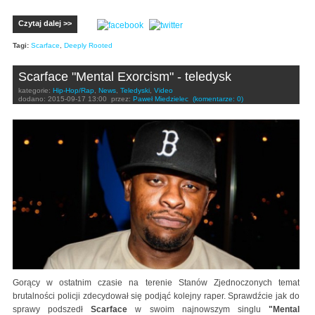
Czytaj dalej >>
Tagi:
Scarface
,
Deeply Rooted
Scarface "Mental Exorcism" - teledysk
kategorie:
Hip-Hop/Rap
,
News
,
Teledyski
,
Video
dodano:
2015-09-17 13:00
przez:
Paweł Miedzielec
(komentarze: 0)
Gorący w ostatnim czasie na terenie Stanów Zjednoczonych temat
brutalności policji zdecydował się podjąć kolejny raper. Sprawdźcie jak do
sprawy podszedł
Scarface
w swoim najnowszym singlu
"Mental