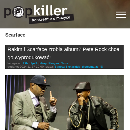
Scarface
Rakim i Scarface zrobią album? Pete Rock chce
go wyprodukować!
kategorie:
USA
,
Hip-Hop/Rap
,
Klasyka
,
News
dodano:
2024-11-27 19:00
przez:
Bartosz Skolasiński
(komentarze: 5)