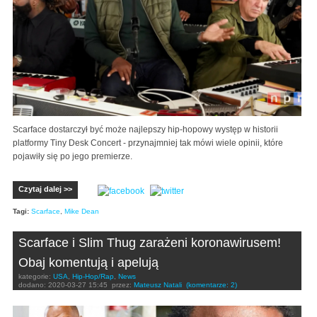
Scarface dostarczył być może najlepszy hip-hopowy występ w historii
platformy Tiny Desk Concert - przynajmniej tak mówi wiele opinii, które
pojawiły się po jego premierze.
Czytaj dalej >>
Tagi:
Scarface
,
Mike Dean
Scarface i Slim Thug zarażeni koronawirusem!
Obaj komentują i apelują
kategorie:
USA
,
Hip-Hop/Rap
,
News
dodano:
2020-03-27 15:45
przez:
Mateusz Natali
(komentarze: 2)