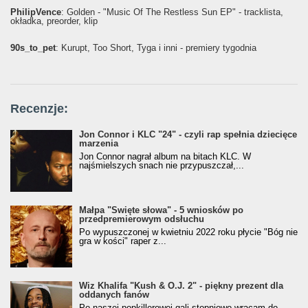
PhilipVence
: Golden - "Music Of The Restless Sun EP" - tracklista,
okładka, preorder, klip
90s_to_pet
: Kurupt, Too Short, Tyga i inni - premiery tygodnia
Recenzje:
Jon Connor i KLC "24" - czyli rap spełnia dziecięce
marzenia
Jon Connor nagrał album na bitach KLC. W
najśmielszych snach nie przypuszczał,...
Małpa "Święte słowa" - 5 wniosków po
przedpremierowym odsłuchu
Po wypuszczonej w kwietniu 2022 roku płycie "Bóg nie
gra w kości" raper z...
Wiz Khalifa "Kush & O.J. 2" - piękny prezent dla
oddanych fanów
Po naszej popkillerowej gali stopniowo wracam do