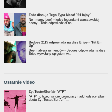
Tede dissuje Tego Typa Mesa! "64 lajny"
No i mamy beef między legendami warszawskiej
sceny - Tede odpowiedział na...
Bedoes 2115 odpowiada na diss Eripe - "Hit Em
Up"
Beef nabiera rumieńców - Bedoes odpowiada na diss
Eripe wywołany spięciem w...
Ostatnie video
Żyt Toster/SurfAir - ATP VIDEO
Żyt Toster/Surfair "ATP"
"ATP" to trzeci singiel promujący nadchodzący album
duetu Żyt Toster/SurfAir "...