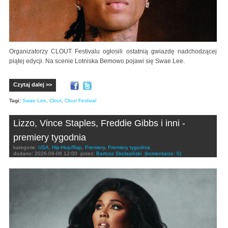
Organizatorzy CLOUT Festivalu ogłosili ostatnią gwiazdę nadchodzącej
piątej edycji. Na scenie Lotniska Bemowo pojawi się Swae Lee.
Czytaj dalej >>
Tagi:
Swae Lee
,
Clout
,
Clout Festival
Lizzo, Vince Staples, Freddie Gibbs i inni -
premiery tygodnia
kategorie:
USA
,
Hip-Hop/Rap
,
Premiery
,
Premiery tygodnia
dodano:
2026-06-06 12:00
przez:
Bartosz Skolasiński
(komentarze: 0)