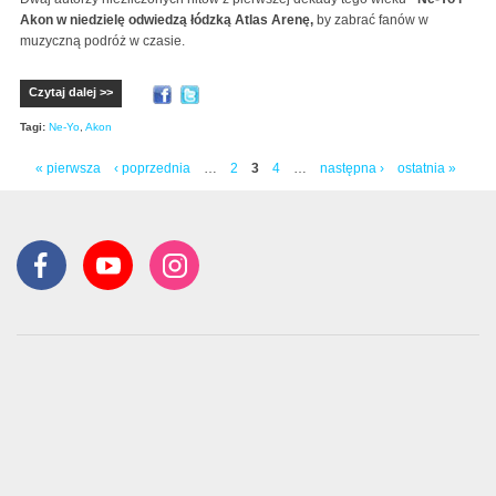
Akon w niedzielę odwiedzą łódzką Atlas Arenę,
by zabrać fanów w
muzyczną podróż w czasie.
Czytaj dalej >>
Tagi:
Ne-Yo
,
Akon
« pierwsza
‹ poprzednia
…
2
3
4
…
następna ›
ostatnia »
Strony