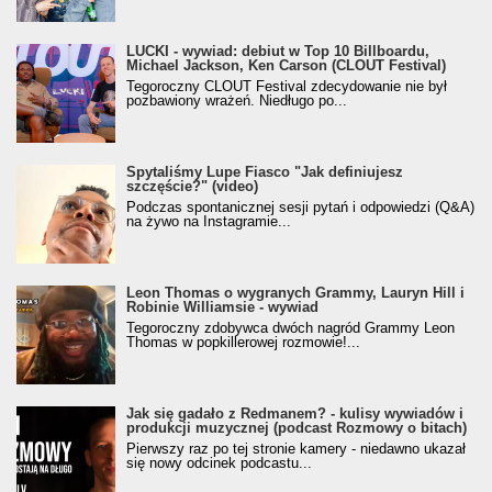
LUCKI - wywiad: debiut w Top 10 Billboardu,
Michael Jackson, Ken Carson (CLOUT Festival)
Tegoroczny CLOUT Festival zdecydowanie nie był
pozbawiony wrażeń. Niedługo po...
Spytaliśmy Lupe Fiasco "Jak definiujesz
szczęście?" (video)
Podczas spontanicznej sesji pytań i odpowiedzi (Q&A)
na żywo na Instagramie...
Leon Thomas o wygranych Grammy, Lauryn Hill i
Robinie Williamsie - wywiad
Tegoroczny zdobywca dwóch nagród Grammy Leon
Thomas w popkillerowej rozmowie!...
Jak się gadało z Redmanem? - kulisy wywiadów i
produkcji muzycznej (podcast Rozmowy o bitach)
Pierwszy raz po tej stronie kamery - niedawno ukazał
się nowy odcinek podcastu...