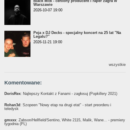
Black Milk - ceniony producent i raper zagra w
Warszawie
2026-10-07 19:00
Peja x DJ Decks - specjalny koncert na 25 lat "Na
Legalu?"
2026-11-21 19:00
wszystkie
Komentowane:
DorisRex
: Najlepszy Kontakt z Fanami - zagłosuj (Popkillery 2021)
Rohan3d
: Szopeen "Nowy etap na drugi etat" - start preorderu i
teledysk
gmxxx
: Żabson/Hellfield/Sentino, White 2115, Malik, Wane... - premiery
tygodnia (PL)