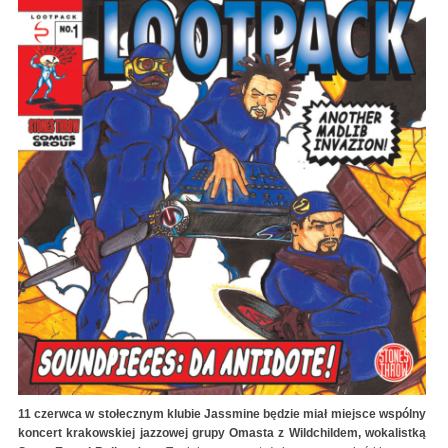
11 czerwca w stołecznym klubie Jassmine będzie miał miejsce wspólny
koncert krakowskiej jazzowej grupy Omasta z Wildchildem, wokalistką