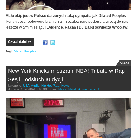
Mało ekip jest w Polsce darzonych taką sympatią jak Dilated Peoples
-
ikony trueschoolowego brzmienia i niezależnego podejścia wrócą do nas
jeszcze w tym miesiącu!
Evidence, Rakaa i DJ Babu odwiedzą Wrocław.
Czytaj dalej >>
Tagi:
Dilated Peoples
video
New York Knicks mistrzami NBA! Tribute w Rap
Sesji - odsłuch audycji
kategorie:
USA
,
Audio
,
Hip-Hop/Rap
,
News
dodano:
2026-06-16 16:00
przez:
Marcin Natali
(komentarze: 1)