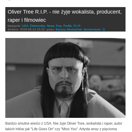
Oliver Tree R.I.P. - nie żyje wokalista, producent,
raper i filmowiec
kategorie:
USA
,
Elektronika
,
News
,
Pop
,
Profile
,
R.I.P.
dodano:
2026-06-14 23:22
przez:
Bartosz Skolasiński
(komentarze: 1)
Bardzo smutne wieści z USA. Nie żyje Oliver Tree, wokalista i raper, autor
takich hitów jak "Life Goes On" czy "Miss You". Artysta wraz z pięcioma