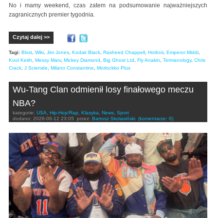
No i mamy weekend, czas zatem na podsumowanie najważniejszych
zagranicznych premier tygodnia.
Czytaj dalej >>
Tagi:
Blxst
,
Wiki
,
Jim Jones
,
Kodak Black
,
Rasheed Chappell
,
Hotboii
,
Emperor Middi
,
Kool Keith
,
Messy Marv
,
Mickey Diamond
,
Big Ghost Ltd
,
Fly Anakin
,
Termanology
,
Chris
Crack
,
J Scienide
,
Milano Constantine
,
Morlockko Plus
Wu-Tang Clan odmienił losy finałowego meczu
NBA?
kategorie:
USA
,
Hip-Hop/Rap
,
Klasyka
,
News
,
Sport
dodano:
2026-06-12 23:05
przez:
Bartosz Skolasiński
(komentarze: 0)