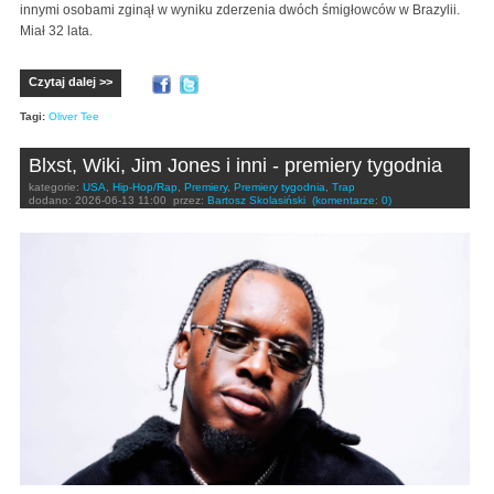
innymi osobami zginął w wyniku zderzenia dwóch śmigłowców w Brazylii.
Miał 32 lata.
Czytaj dalej >>
Tagi:
Oliver Tee
Blxst, Wiki, Jim Jones i inni - premiery tygodnia
kategorie:
USA
,
Hip-Hop/Rap
,
Premiery
,
Premiery tygodnia
,
Trap
dodano:
2026-06-13 11:00
przez:
Bartosz Skolasiński
(komentarze: 0)