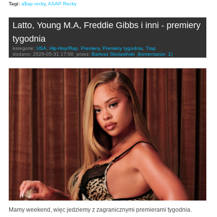
Tagi:
a$ap rocky
,
ASAP Rocky
Latto, Young M.A, Freddie Gibbs i inni - premiery
tygodnia
kategorie:
USA
,
Hip-Hop/Rap
,
Premiery
,
Premiery tygodnia
,
Trap
dodano:
2026-05-31 17:00
przez:
Bartosz Skolasiński
(komentarze: 1)
Mamy weekend, więc jedziemy z zagranicznymi premierami tygodnia.