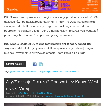
ING Silesia Beats powraca - ubiegłoroczna edycja zebrała ponad 36 000
uczestników i połączyła różne gatunki i klimaty. "To wspólna celebracja
życia, muzyki i kultury, radość, energia i atmosfera, której nie da się
podrobić. To powitanie lata i jedno z największych muzycznych wydarzeń
plenerowych w Polsce." - zapowiadają organizatorzy.
ING Silesia Beats 2026 to dwa festiwalowe dni, 9 scen, ponad 100
artystów
i dziesiątki tysiący uczestników spotykających się w jednym
miejscu, by wspólnie przeżywać emocje, które zostają na długo.
Czytaj dalej >>
Tagi:
jason derulo
,
WizTheMc
,
Kacperczyk
,
Sokół
,
ING Silesia Beats
Jay-Z dissuje Drake'a? Oberwali też Kanye West
i Nicki Minaj
kategorie:
USA
,
Beefy
,
Hip-Hop/Rap
,
News
dodano:
2026-06-02 18:38
przez:
Bartosz Skolasiński
(komentarze: 0)