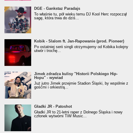
donGURALesko z nagrodą za
DGE - Gankstaz Paradajs
Klasyczny/Trueschoolowy Album Roku
To właśnie tu, pół wieku temu DJ Kool Herc rozpoczął
(Popkillery 2023)
sagę, która trwa do dziś...
Kobik - Slalom ft. Jan-Rapowanie (prod. Pioneer)
Kobik - Slalom ft. Jan-Rapowanie (prod. Pioneer)
[Official Music Visualiser]
Po ostatniej serii singli otrzymujemy od Kobika kolejny
utwór i trochę...
Jimek zdradza kulisy "Historii Polskiego Hip-
Jimek zdradza kulisy "Historii Polskiego Hip-
Hopu" - wywiad
Hopu" - wywiad
Już jutro Jimek przejmie Stadion Śląski, by wspólnie z
gośćmi i orkiestrą...
Gładki JR - Patoshot
Gładki JR - Patoshot
Gładki JR to 21-letni raper z Dolnego Śląska i nowy
członek wytwórni TiW Music...