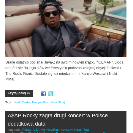
Drake ostatnio pocisnął Jaya-Z na swoim nowym krążku "ICEMAN". Jigga
odniósł się do jego słów we freestyle'u podczas kolejnej edycji festiwalu
The Roots Picnic. Dostało się też między innmi Kanye Westowi i Nicki
Minaj.
Czytaj dalej >>
Tagi:
Jay-Z
,
Drake
,
Kanye West
,
Nicki Minaj
A$AP Rocky zagra drugi koncert w Polsce -
dodatkowa data
kategorie:
Polska
,
USA
,
Hip-Hop/Rap
,
Koncerty
,
News
,
Trap