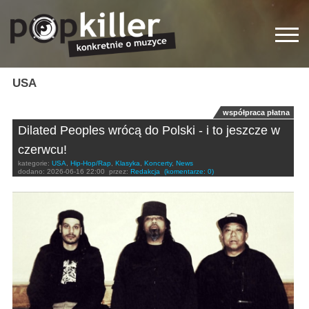
USA
współpraca płatna
Dilated Peoples wrócą do Polski - i to jeszcze w
czerwcu!
kategorie:
USA
,
Hip-Hop/Rap
,
Klasyka
,
Koncerty
,
News
dodano:
2026-06-16 22:00
przez:
Redakcja
(komentarze: 0)