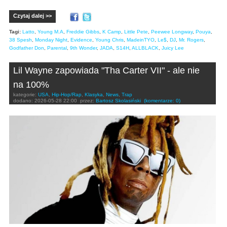
Czytaj dalej >>
Tagi:
Latto
,
Young M.A
,
Freddie Gibbs
,
K Camp
,
Little Pete
,
Peewee Longway
,
Pouya
,
38 Spesh
,
Monday Night
,
Evidence
,
Young Chris
,
MadeinTYO
,
Le$
,
DJ
,
Mr. Rogers
,
Godfather Don
,
Parental
,
9th Wonder
,
JADA
,
S14H
,
ALLBLACK
,
Juicy Lee
Lil Wayne zapowiada "Tha Carter VII" - ale nie
na 100%
kategorie:
USA
,
Hip-Hop/Rap
,
Klasyka
,
News
,
Trap
dodano:
2026-05-28 22:00
przez:
Bartosz Skolasiński
(komentarze: 0)