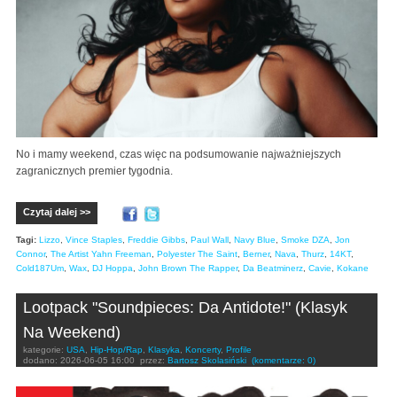
No i mamy weekend, czas więc na podsumowanie najważniejszych
zagranicznych premier tygodnia.
Czytaj dalej >>
Tagi:
Lizzo
,
Vince Staples
,
Freddie Gibbs
,
Paul Wall
,
Navy Blue
,
Smoke DZA
,
Jon
Connor
,
The Artist Yahn Freeman
,
Polyester The Saint
,
Berner
,
Nava
,
Thurz
,
14KT
,
Cold187Um
,
Wax
,
DJ Hoppa
,
John Brown The Rapper
,
Da Beatminerz
,
Cavie
,
Kokane
Lootpack "Soundpieces: Da Antidote!" (Klasyk
Na Weekend)
kategorie:
USA
,
Hip-Hop/Rap
,
Klasyka
,
Koncerty
,
Profile
dodano:
2026-06-05 16:00
przez:
Bartosz Skolasiński
(komentarze: 0)