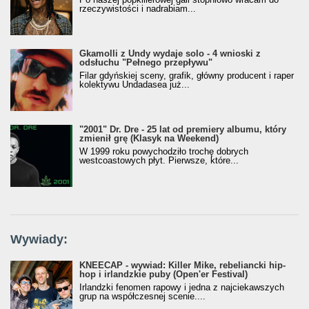
rzeczywistości i nadrabiam...
Gkamolli z Undy wydaje solo - 4 wnioski z
odsłuchu "Pełnego przepływu"
Filar gdyńskiej sceny, grafik, główny producent i raper
kolektywu Undadasea już...
"2001" Dr. Dre - 25 lat od premiery albumu, który
zmienił grę (Klasyk na Weekend)
W 1999 roku powychodziło trochę dobrych
westcoastowych płyt. Pierwsze, które...
Wywiady:
KNEECAP - wywiad: Killer Mike, rebeliancki hip-
hop i irlandzkie puby (Open'er Festival)
Irlandzki fenomen rapowy i jedna z najciekawszych
grup na współczesnej scenie....