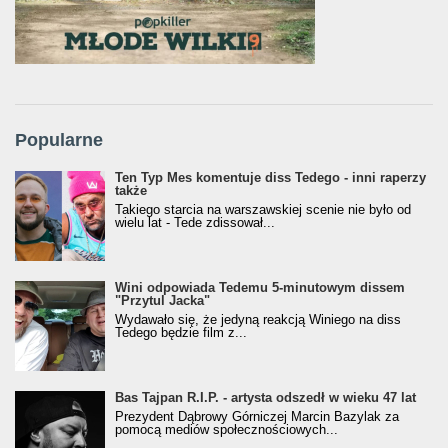
Popularne
Ten Typ Mes komentuje diss Tedego - inni raperzy
także
Takiego starcia na warszawskiej scenie nie było od
wielu lat - Tede zdissował...
Wini odpowiada Tedemu 5-minutowym dissem
"Przytul Jacka"
Wydawało się, że jedyną reakcją Winiego na diss
Tedego będzie film z...
Bas Tajpan R.I.P. - artysta odszedł w wieku 47 lat
Prezydent Dąbrowy Górniczej Marcin Bazylak za
pomocą mediów społecznościowych...