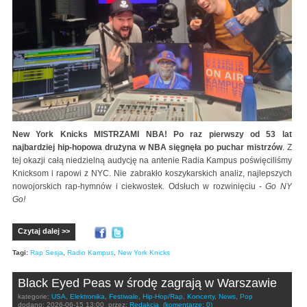
New York Knicks MISTRZAMI NBA! Po raz pierwszy od 53 lat
najbardziej hip-hopowa drużyna w NBA sięgnęła po puchar mistrzów
. Z
tej okazji całą niedzielną audycję na antenie Radia Kampus poświęciliśmy
Knicksom i rapowi z NYC. Nie zabrakło koszykarskich analiz, najlepszych
nowojorskich rap-hymnów i ciekwostek. Odsłuch w rozwinięciu -
Go NY
Go!
Czytaj dalej >>
Tagi:
Rap Sesja
,
Radio Kampus
,
New York Knicks
Black Eyed Peas w środę zagrają w Warszawie
kategorie:
USA
,
Elektronika
,
Festiwale
,
Hip-Hop/Rap
,
Koncerty
,
News
,
Pop
dodano:
2026-06-15 13:00
przez:
Redakcja
(komentarze: 0)