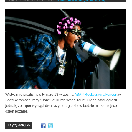
dodano:
2026-06-02 17:53
przez:
Bartosz Skolasiński
(komentarze: 0)
W styczniu pisaliśmy o tym, że 13 września
A$AP Rocky zagra koncert
w
Łodzi w ramach trasy "Don't Be Dumb World Tour". Organizator ogłosił
jednak, że raper wystąpi dwa razy - drugie show będzie miało miejsce
dzień później.
Czytaj dalej >>