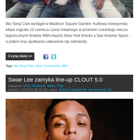
Wu-Tang Clan wystąpił w Madison Square Garden. Kultowa nowojorska
ekipa zagrała 10 czerwca czasu lokalnego w przerwie czwartego meczu
tegorocznych finałów NBA między New York Knicks a San Antonio Spurs...
a potem losy spotkania całkowicie się odmieniły
Czytaj dalej >>
Tagi:
Wu-Tang Clan
,
New York Knicks
,
NBA
Swae Lee zamyka line-up CLOUT 5.0
kategorie:
USA
,
Festiwale
,
News
,
Trap
dodano:
2026-06-08 21:34
przez:
Bartosz Skolasiński
(komentarze: 0)