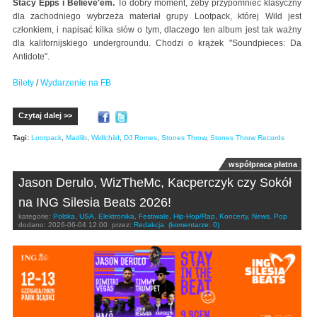
Stacy Epps i Believe'em.
To dobry moment, żeby przypomnieć klasyczny
dla zachodniego wybrzeża materiał grupy Lootpack, której Wild jest
członkiem, i napisać kilka słów o tym, dlaczego ten album jest tak ważny
dla kalifornijskiego undergroundu. Chodzi o krążek "Soundpieces: Da
Antidote".
Bilety
/
Wydarzenie na FB
Czytaj dalej >>
Tagi:
Lootpack
,
Madlib
,
Widlchild
,
DJ Romes
,
Stones Throw
,
Stones Throw Records
współpraca płatna
Jason Derulo, WizTheMc, Kacperczyk czy Sokół
na ING Silesia Beats 2026!
kategorie:
Polska
,
USA
,
Elektronika
,
Festiwale
,
Hip-Hop/Rap
,
Koncerty
,
News
,
Pop
dodano:
2026-06-04 12:00
przez:
Redakcja
(komentarze: 0)