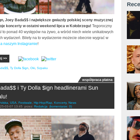
Rece
ign, Joey Bada$$ i największe gwiazdy polskiej sceny muzycznej
oje koncerty w ostatni weekend lipca w Kołobrzegu!
Tegoroczny
al to ponad 40 występów na żywo, a wśród niech wiele unikatowych
ych wydarzeń. Bilety na to wydarzenie możecie obecnie wygrać w
na naszym Instagramie
!
ej >>
ada$$
,
Ty Dolla $ign
,
Oki
,
Szpaku
współpraca płatna
ada$$ i Ty Dolla $ign headlinerami Sun
lu!
Polska
,
USA
,
Festiwale
,
Hip-Hop/Rap
,
Koncerty
,
News
25-03-07 13:45
przez:
Redakcja
(komentarze: 0)