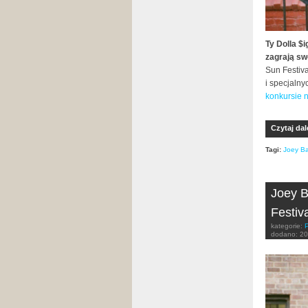
Ty Dolla $
zagrają sw
Sun Festiv
i specjaln
konkursie 
Czytaj dal
Tagi:
Joey B
Joey B
Festiva
kategorie:
dodano:
20