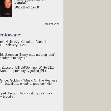
Legalu?"
2026-11-21 19:00
wszystkie
entowane:
ex
: Najlepszy Kontakt z Fanami -
j (Popkillery 2021)
3d
: Szopeen "Nowy etap na drugi etat" -
reorderu i teledysk
: Żabson/Hellfield/Sentino, White 2115,
Wane... - premiery tygodnia (PL)
Vence
: Golden - "Music Of The Restless
 - tracklista, okładka, preorder, klip
_pet
: Kurupt, Too Short, Tyga i inni -
ry tygodnia