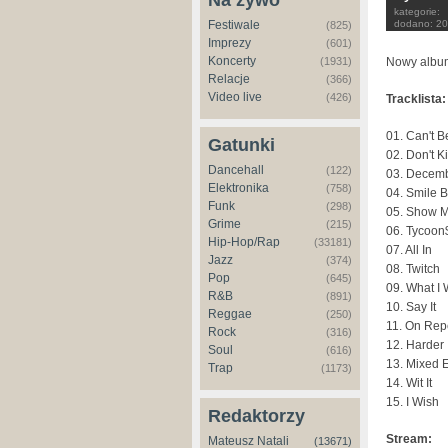
Na żywo
kategorie:
dodano:
20
Festiwale
(825)
Imprezy
(601)
Koncerty
Nowy album
(1931)
Relacje
(366)
Video live
(426)
Tracklista:
01. Can't 
Gatunki
02. Don't Ki
Dancehall
(122)
03. Decemb
Elektronika
(758)
04. Smile B
Funk
(298)
05. Show M
Grime
(215)
06. Tycoon
Hip-Hop/Rap
(33181)
07. All In
Jazz
(374)
08. Twitch
Pop
(645)
09. What I
R&B
(891)
10. Say It
Reggae
(250)
11. On Rep
Rock
(316)
12. Harder
Soul
(616)
13. Mixed 
Trap
(1173)
14. Wit It
15. I Wish
Redaktorzy
Stream:
Mateusz Natali
(13671)