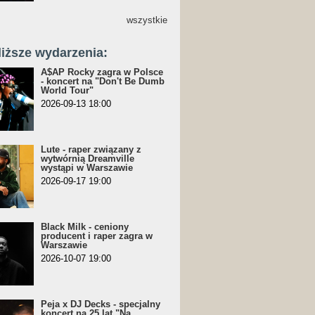
wszystkie
liższe wydarzenia:
A$AP Rocky zagra w Polsce
- koncert na "Don't Be Dumb
World Tour"
2026-09-13 18:00
Lute - raper związany z
wytwórnią Dreamville
wystąpi w Warszawie
2026-09-17 19:00
Black Milk - ceniony
producent i raper zagra w
Warszawie
2026-10-07 19:00
Peja x DJ Decks - specjalny
koncert na 25 lat "Na