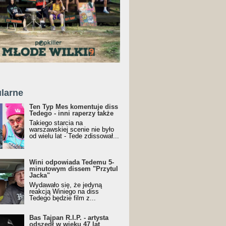
larne
Ten Typ Mes komentuje diss
Tedego - inni raperzy także
Takiego starcia na
warszawskiej scenie nie było
od wielu lat - Tede zdissował...
Wini odpowiada Tedemu 5-
minutowym dissem "Przytul
Jacka"
Wydawało się, że jedyną
reakcją Winiego na diss
Tedego będzie film z...
Bas Tajpan R.I.P. - artysta
odszedł w wieku 47 lat