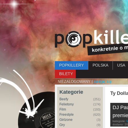
Menu główne
POPKILLERY
POLSKA
USA
BILETY
NIEZALOGOWANY |
zaloguj się
Kategorie
Ty Doll
Beefy
(251)
Felietony
(174)
DJ Paul
Film
(193)
Freestyle
premie
(620)
Girlzone
(3)
kategorie:
Gry
dodano:
20
(9)