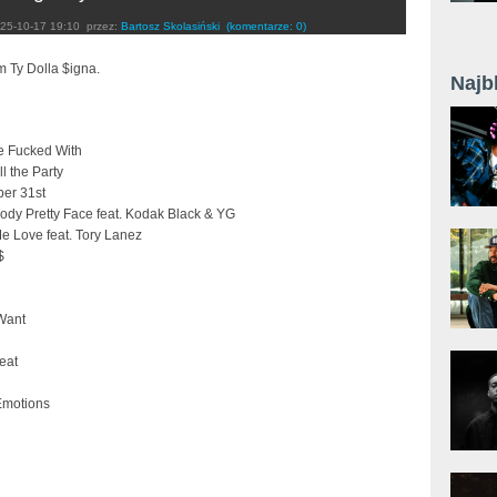
25-10-17 19:10
przez:
Bartosz Skolasiński
(komentarze: 0)
 Ty Dolla $igna.
Najb
Be Fucked With
ll the Party
er 31st
ody Pretty Face feat. Kodak Black & YG
e Love feat. Tory Lanez
$
 Want
eat
Emotions