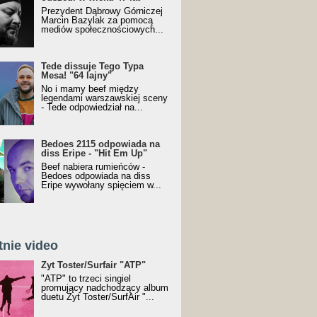
Prezydent Dąbrowy Górniczej
Marcin Bazylak za pomocą
mediów społecznościowych...
Tede dissuje Tego Typa
Mesa! "64 lajny"
No i mamy beef między
legendami warszawskiej sceny
- Tede odpowiedział na...
Bedoes 2115 odpowiada na
diss Eripe - "Hit Em Up"
Beef nabiera rumieńców -
Bedoes odpowiada na diss
Eripe wywołany spięciem w...
tnie video
Toster/SurfAir - ATP VIDEO
Żyt Toster/Surfair "ATP"
"ATP" to trzeci singiel
promujący nadchodzący album
duetu Żyt Toster/SurfAir "...