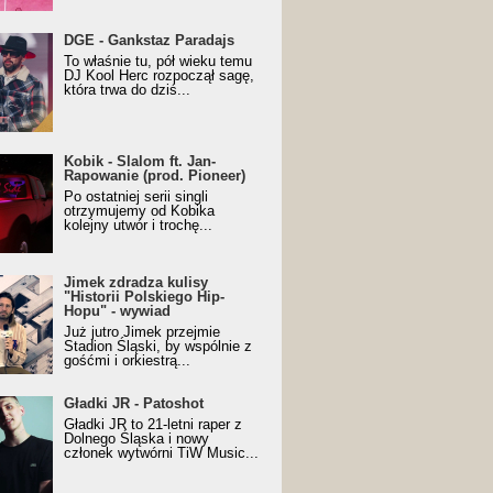
URALesko z nagrodą za
DGE - Gankstaz Paradajs
yczny/Trueschoolowy
To właśnie tu, pół wieku temu
m Roku (Popkillery 2023)
DJ Kool Herc rozpoczął sagę,
która trwa do dziś...
 - Slalom ft. Jan-
Kobik - Slalom ft. Jan-
wanie (prod. Pioneer)
Rapowanie (prod. Pioneer)
cial Music Visualiser]
Po ostatniej serii singli
otrzymujemy od Kobika
kolejny utwór i trochę...
k zdradza kulisy "Historii
Jimek zdradza kulisy
kiego Hip-Hopu" - wywiad
"Historii Polskiego Hip-
Hopu" - wywiad
Już jutro Jimek przejmie
Stadion Śląski, by wspólnie z
gośćmi i orkiestrą...
ki JR - Patoshot
Gładki JR - Patoshot
Gładki JR to 21-letni raper z
Dolnego Śląska i nowy
członek wytwórni TiW Music...