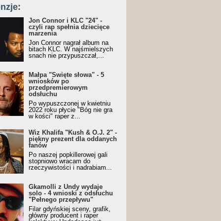
nzje:
Jon Connor i KLC "24" -
czyli rap spełnia dziecięce
marzenia
Jon Connor nagrał album na
bitach KLC. W najśmielszych
snach nie przypuszczał,...
Małpa "Święte słowa" - 5
wniosków po
przedpremierowym
odsłuchu
Po wypuszczonej w kwietniu
2022 roku płycie "Bóg nie gra
w kości" raper z...
Wiz Khalifa "Kush & O.J. 2" -
piękny prezent dla oddanych
fanów
Po naszej popkillerowej gali
stopniowo wracam do
rzeczywistości i nadrabiam...
Gkamolli z Undy wydaje
solo - 4 wnioski z odsłuchu
"Pełnego przepływu"
Filar gdyńskiej sceny, grafik,
główny producent i raper