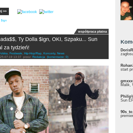
ej >>
a $ign
współpraca płatna
ada$$, Ty Dolla $ign, OKI, Szpaku... Sun
Kom
l za tydzień!
DorisR
Polska
,
Festiwale
,
Hip-Hop/Rap
,
Koncerty
,
News
zagłosu
25-07-19 13:37
przez:
Redakcja
(komentarze: 0)
Rohan
start p
gmxxx
Malik, 
Philip
Sun EP"
90s_to
premie