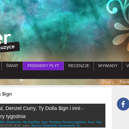
Przejdź do treści
ŚWIAT
PREMIERY PŁYT
RECENZJE
WYWIADY
V
Submenu
O nas
Patro
a $ign
, Denzel Curry, Ty Dolla $ign i inni -
ry tygodnia
USA
,
Elektronika
,
Hip-Hop/Rap
,
Jazz
,
Premiery
,
Premiery tygodnia
,
Soul
,
Trap
26-03-09 09:00
przez:
Bartosz Skolasiński
(komentarze: 0)