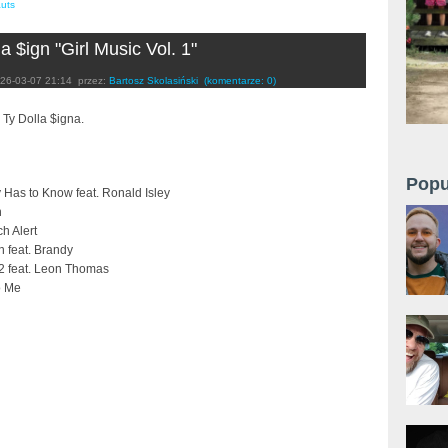
auts
a $ign "Girl Music Vol. 1"
26-03-07 21:14
przez:
Bartosz Skolasiński
(komentarze: 0)
Ty Dolla $igna.
Popu
 Has to Know feat. Ronald Isley
n
ch Alert
on feat. Brandy
 2 feat. Leon Thomas
o Me