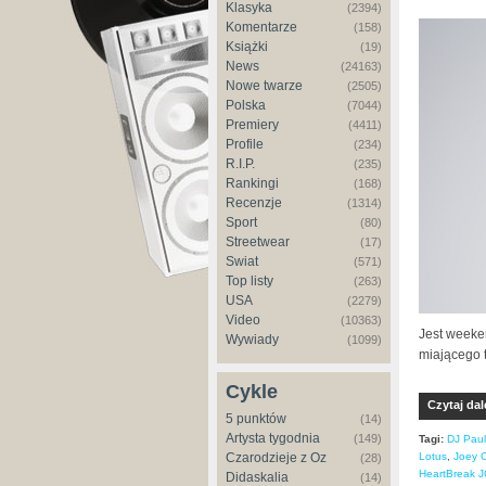
Klasyka
(2394)
Komentarze
(158)
Książki
(19)
News
(24163)
Nowe twarze
(2505)
Polska
(7044)
Premiery
(4411)
Profile
(234)
R.I.P.
(235)
Rankingi
(168)
Recenzje
(1314)
Sport
(80)
Streetwear
(17)
Świat
(571)
Top listy
(263)
USA
(2279)
Video
(10363)
Jest weeke
Wywiady
(1099)
miającego 
Cykle
Czytaj dal
5 punktów
(14)
Artysta tygodnia
(149)
Tagi:
DJ Paul
Lotus
,
Joey 
Czarodzieje z Oz
(28)
HeartBreak J
Didaskalia
(14)