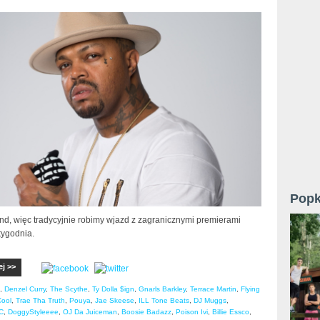
Popk
nd, więc tradycyjnie robimy wjazd z zagranicznymi premierami
tygodnia.
ej >>
,
Denzel Curry
,
The Scythe
,
Ty Dolla $ign
,
Gnarls Barkley
,
Terrace Martin
,
Flying
Cool
,
Trae Tha Truth
,
Pouya
,
Jae Skeese
,
ILL Tone Beats
,
DJ Muggs
,
C
,
DoggyStyleeee
,
OJ Da Juiceman
,
Boosie Badazz
,
Poison Ivi
,
Billie Essco
,