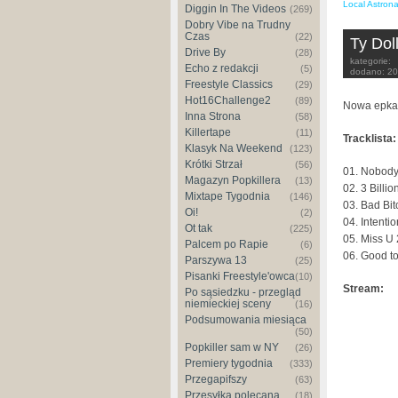
Local Astron
Diggin In The Videos
(269)
Dobry Vibe na Trudny
Czas
(22)
Ty Doll
Drive By
(28)
kategorie:
Echo z redakcji
(5)
dodano:
20
Freestyle Classics
(29)
Hot16Challenge2
(89)
Nowa epka 
Inna Strona
(58)
Killertape
(11)
Tracklista:
Klasyk Na Weekend
(123)
Krótki Strzał
(56)
01. Nobody
Magazyn Popkillera
(13)
02. 3 Billio
Mixtape Tygodnia
(146)
03. Bad Bit
Oi!
(2)
04. Intenti
Ot tak
(225)
05. Miss U
Palcem po Rapie
(6)
06. Good t
Parszywa 13
(25)
Pisanki Freestyle'owca
(10)
Stream:
Po sąsiedzku - przegląd
niemieckiej sceny
(16)
Podsumowania miesiąca
(50)
Popkiller sam w NY
(26)
Premiery tygodnia
(333)
Przegapifszy
(63)
Przesyłka polecana
(18)