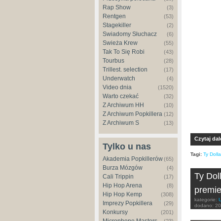
Rap Show
(3)
Rentgen
(53)
Stagekiller
(2)
Świadomy Słuchacz
(6)
Świeża Krew
(55)
Tak To Się Robi
(43)
Tourbus
(28)
Trillest. selection
(17)
Underwatch
(4)
Video dnia
(1520)
Warto czekać
(32)
Z Archiwum HH
(10)
Z Archiwum Popkillera
(12)
Z Archiwum S
(13)
Czytaj dal
Tylko u nas
Tagi:
Ty Doll
Akademia Popkillerów
(65)
Burza Mózgów
(4)
Ty Dol
Cali Trippin
(17)
Hip Hop Arena
(8)
premie
Hip Hop Kemp
(308)
kategorie:
Imprezy Popkillera
(29)
dodano:
20
Konkursy
(201)