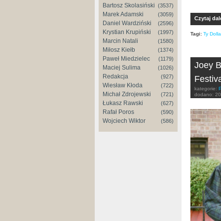
Bartosz Skolasiński
(3537)
Marek Adamski
(3059)
Czytaj dal
Daniel Wardziński
(2596)
Krystian Krupiński
(1997)
Tagi:
Ty Doll
Marcin Natali
(1580)
Miłosz Kiełb
(1374)
Paweł Miedzielec
(1179)
Joey B
Maciej Sulima
(1026)
Redakcja
(927)
Festiva
Wiesław Kłoda
(722)
kategorie:
Michał Zdrojewski
(721)
dodano:
20
Łukasz Rawski
(627)
Rafał Poros
(590)
Wojciech Wiktor
(586)