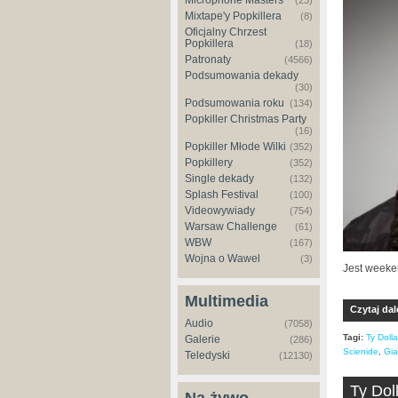
Microphone Masters
(23)
Mixtape'y Popkillera
(8)
Oficjalny Chrzest
Popkillera
(18)
Patronaty
(4566)
Podsumowania dekady
(30)
Podsumowania roku
(134)
Popkiller Christmas Party
(16)
Popkiller Młode Wilki
(352)
Popkillery
(352)
Single dekady
(132)
Splash Festival
(100)
Videowywiady
(754)
Warsaw Challenge
(61)
WBW
(167)
Wojna o Wawel
(3)
Jest weeke
Multimedia
Czytaj dal
Audio
(7058)
Tagi:
Ty Doll
Galerie
(286)
Scienide
,
Gia
Teledyski
(12130)
Ty Dol