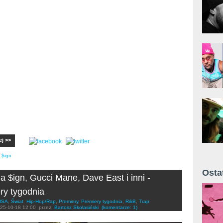
ej >>
a $ign
Osta
la $ign, Gucci Mane, Dave East i inni -
Żyt 
ry tygodnia
USA
,
Świat
,
Hip-Hop/Rap
,
Premiery
,
Premiery tygodnia
,
R&B
,
Trap
25-10-18 12:00
przez:
Bartosz Skolasiński
(komentarze: 1)