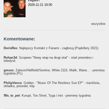
Legalu?"
2026-11-21 19:00
wszystkie
Komentowane:
DorisRex
: Najlepszy Kontakt z Fanami - zagłosuj (Popkillery 2021)
Rohan3d
: Szopeen "Nowy etap na drugi etat" - start preorderu i
teledysk
gmxxx
: Żabson/Hellfield/Sentino, White 2115, Malik, Wane... - premiery
tygodnia (PL)
PhilipVence
: Golden - "Music Of The Restless Sun EP" - tracklista,
okładka, preorder, klip
90s_to_pet
: Kurupt, Too Short, Tyga i inni - premiery tygodnia