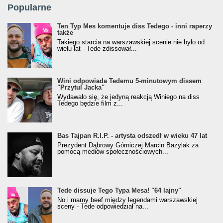
Popularne
Ten Typ Mes komentuje diss Tedego - inni raperzy
także
Takiego starcia na warszawskiej scenie nie było od
wielu lat - Tede zdissował...
Wini odpowiada Tedemu 5-minutowym dissem
"Przytul Jacka"
Wydawało się, że jedyną reakcją Winiego na diss
Tedego będzie film z...
Bas Tajpan R.I.P. - artysta odszedł w wieku 47 lat
Prezydent Dąbrowy Górniczej Marcin Bazylak za
pomocą mediów społecznościowych...
Tede dissuje Tego Typa Mesa! "64 lajny"
No i mamy beef między legendami warszawskiej
sceny - Tede odpowiedział na...