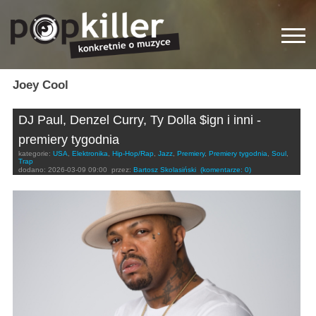
Joey Cool
DJ Paul, Denzel Curry, Ty Dolla $ign i inni -
premiery tygodnia
kategorie:
USA
,
Elektronika
,
Hip-Hop/Rap
,
Jazz
,
Premiery
,
Premiery tygodnia
,
Soul
,
Trap
dodano:
2026-03-09 09:00
przez:
Bartosz Skolasiński
(komentarze: 0)