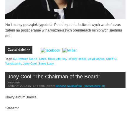
No i mamy początek tygodnia. Po odespaniu festiwalowych wrażeń czas
zatem na poszperanie w najważniejszych premierach minionych siedmiu
dni.
Czytaj dalej >>
Tagi:
DJ Premier
,
Ne-Yo
,
Lizzo
,
Rexx Life Raj
,
Rowdy Rebel
,
Lloyd Banks
,
Sheff G
,
Wordsworth
,
Joey Cool
,
Steve Lacy
Joey Cool "The Chairman of the Board"
kategorie:
dodano:
2022-07-17 16:06
przez:
Bartosz Skolasiński
(komentarze: 0)
Nowy album Joey'a.
Stream: