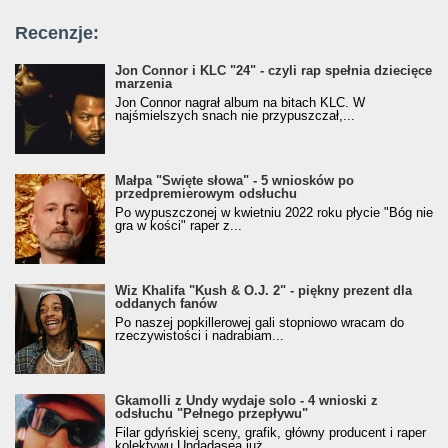
Recenzje:
Jon Connor i KLC "24" - czyli rap spełnia dziecięce
marzenia
Jon Connor nagrał album na bitach KLC. W
najśmielszych snach nie przypuszczał,...
Małpa "Święte słowa" - 5 wniosków po
przedpremierowym odsłuchu
Po wypuszczonej w kwietniu 2022 roku płycie "Bóg nie
gra w kości" raper z...
Wiz Khalifa "Kush & O.J. 2" - piękny prezent dla
oddanych fanów
Po naszej popkillerowej gali stopniowo wracam do
rzeczywistości i nadrabiam...
Gkamolli z Undy wydaje solo - 4 wnioski z
odsłuchu "Pełnego przepływu"
Filar gdyńskiej sceny, grafik, główny producent i raper
kolektywu Undadasea już...