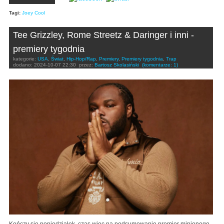
Tagi:
Joey Cool
Tee Grizzley, Rome Streetz & Daringer i inni -
premiery tygodnia
kategorie:
USA
,
Świat
,
Hip-Hop/Rap
,
Premiery
,
Premiery tygodnia
,
Trap
dodano:
2024-10-07 22:30
przez:
Bartosz Skolasiński
(komentarze: 1)
Kończy się poniedziałek, czas więc na podsumowanie premier minionego