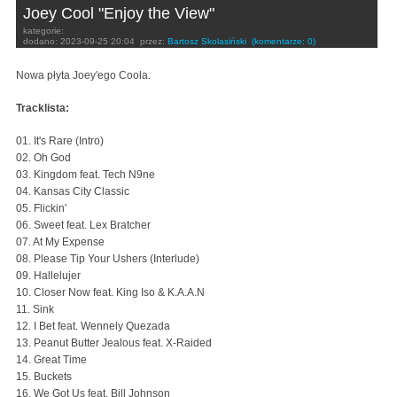
Joey Cool "Enjoy the View"
kategorie:
dodano:
2023-09-25 20:04
przez:
Bartosz Skolasiński
(komentarze: 0)
Nowa płyta Joey'ego Coola.
Tracklista:
01. It's Rare (Intro)
02. Oh God
03. Kingdom feat. Tech N9ne
04. Kansas City Classic
05. Flickin'
06. Sweet feat. Lex Bratcher
07. At My Expense
08. Please Tip Your Ushers (Interlude)
09. Hallelujer
10. Closer Now feat. King Iso & K.A.A.N
11. Sink
12. I Bet feat. Wennely Quezada
13. Peanut Butter Jealous feat. X-Raided
14. Great Time
15. Buckets
16. We Got Us feat. Bill Johnson