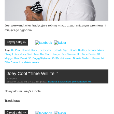
Jest weekend, więc tradycyjnie robimy wjazd z zagranicznymi premierami
miającego tygodnia.
Czytaj dalej >>
Tagi:
DJ Paul
,
Denzel Curry
,
The Scythe
,
Ty Dolla $ign
,
Gnarls Barkley
,
Terrace Martin
,
Flying Lotus
,
Joey Cool
,
Trae Tha Truth
,
Pouya
,
Jae Skeese
,
ILL Tone Beats
,
DJ
Muggs
,
HeartBreak JC
,
DoggyStyleeee
,
OJ Da Juiceman
,
Boosie Badazz
,
Poison Ivi
,
Billie Essco
,
Local Astronauts
Joey Cool "Time Will Tell"
kategorie:
dodano:
2026-03-07 21:39
przez:
Bartosz Skolasiński
(komentarze: 0)
Nowy album Joey'a Coola.
Tracklista:
Czytaj dalej >>