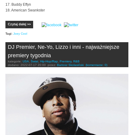
17. Buddy Effyn
18. American Swankster
Czytaj dalej >>
Tagi:
Joey Cool
DJ Premier, Ne-Yo, Lizzo i inni - najważniejsze
premiery tygodnia
kategorie:
USA
,
Świat
,
Hip-Hop/Rap
,
Premiery
,
R&B
dodano:
2022-07-17 20:00
przez:
Bartosz Skolasiński
(komentarze: 0)