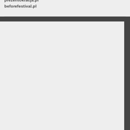
prezentokracja.pl
beforefestival.pl