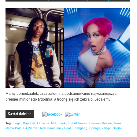
Mamy poniedziałek, czas zatem na podsumowanie najważniejszych
premier minionego tygodnia, a trochę się ich zebrało. Jedziemy!
Czytaj dalej >>
Tagi:
Logic
,
Doja Cat
,
Lil Tecca
,
MIKE
,
Wiki
,
The Alchemist
,
Glasses Malone
,
Torae
,
Marco Polo
,
DJ Premier
,
Nick Grant
,
Joey Cool
,
Earthgang
,
Spillage Village
,
DaBoii