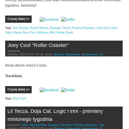
tygodnia. Jedziemy!
Czytaj dalej >>
Tagi:
Tee Grizzley
,
Rome Streetz
,
Daringer
,
Toosii
,
Powers Pleasant
,
Joey Cool
,
Joey
Fatts
,
Daniel Son
,
Finn
,
M1llionz
,
Rich Homie Quan
Joey Cool "Roller Coaster"
kategorie:
dodano:
2024-10-07 21:32
przez:
Bartosz Skolasiński
(komentarze: 0)
Nowy album Joey'a Coola.
Tracklista:
Czytaj dalej >>
Tagi:
Joey Cool
Lil Tecca, Doja Cat, Logic i inni - premiery
minionego tygodnia
kategorie:
USA
,
Hip-Hop/Rap
,
Klasyka
,
Premiery
,
Premiery tygodnia
,
Trap
dodano:
2023-09-25 21:15
przez:
Bartosz Skolasiński
(komentarze: 2)