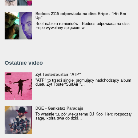
Bedoes 2115 odpowiada na diss Eripe - "Hit Em
Up"
Beef nabiera rumieńców - Bedoes odpowiada na diss
Eripe wywołany spięciem w...
Ostatnie video
Żyt Toster/SurfAir - ATP VIDEO
Żyt Toster/Surfair "ATP"
"ATP" to trzeci singiel promujący nadchodzący album
duetu Żyt Toster/SurfAir "...
donGURALesko z nagrodą za
DGE - Gankstaz Paradajs
Klasyczny/Trueschoolowy Album Roku
To właśnie tu, pół wieku temu DJ Kool Herc rozpoczął
(Popkillery 2023)
sagę, która trwa do dziś...