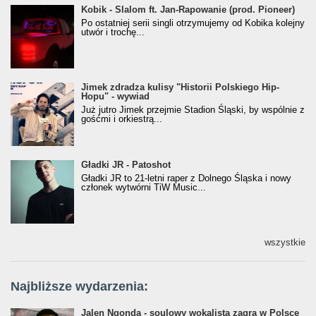
Kobik - Slalom ft. Jan-Rapowanie (prod. Pioneer)
Kobik - Slalom ft. Jan-Rapowanie (prod. Pioneer)
[Official Music Visualiser]
Po ostatniej serii singli otrzymujemy od Kobika kolejny
utwór i trochę...
Jimek zdradza kulisy "Historii Polskiego Hip-
Jimek zdradza kulisy "Historii Polskiego Hip-
Hopu" - wywiad
Hopu" - wywiad
Już jutro Jimek przejmie Stadion Śląski, by wspólnie z
gośćmi i orkiestrą...
Gładki JR - Patoshot
Gładki JR - Patoshot
Gładki JR to 21-letni raper z Dolnego Śląska i nowy
członek wytwórni TiW Music...
wszystkie
Najbliższe wydarzenia:
Jalen Ngonda - soulowy wokalista zagra w Polsce