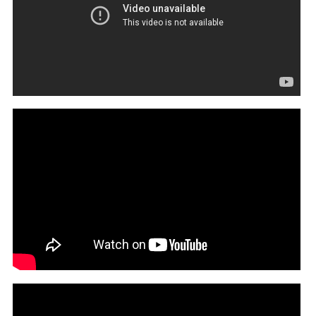
Joey Cool - Mega Grit (feat. Tech N9ne) | Official
Music Video
Steve Lacy - Bad Habit (Official Video)