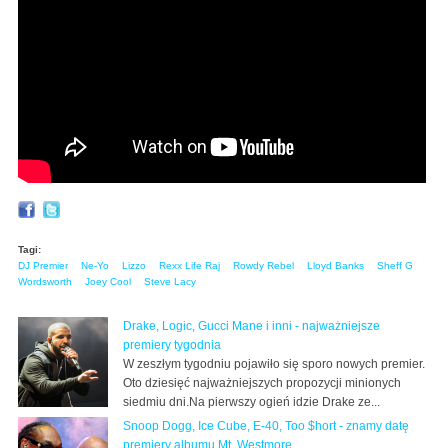
Tagi:
DJ Premier
Ne-Yo
Lizzo
Rexx Life Raj
Rowdy Rebel
Lloyd Banks
Sheff G
Wordsworth
Joey Cool
Steve Lacy
Drake, Logic, Gucci Mane i inni - najważniejsze
premiery tygodnia
W zeszłym tygodniu pojawiło się sporo nowych premier.
Oto dziesięć najważniejszych propozycji minionych
siedmiu dni.Na pierwszy ogień idzie Drake ze...
Snoop Dogg, Ice Cube, E-40, Too $hort - znamy datę
premiery albumu Mt. Westmore