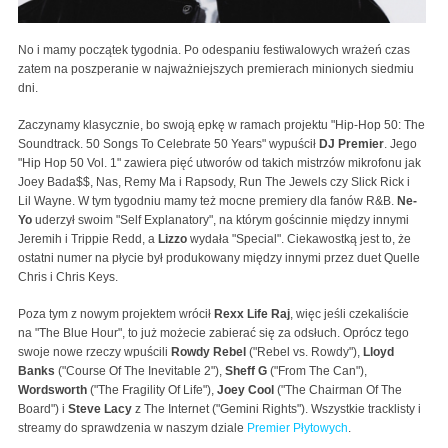
No i mamy początek tygodnia. Po odespaniu festiwalowych wrażeń czas
zatem na poszperanie w najważniejszych premierach minionych siedmiu
dni.
Zaczynamy klasycznie, bo swoją epkę w ramach projektu "Hip-Hop 50: The
Soundtrack. 50 Songs To Celebrate 50 Years" wypuścił
DJ Premier
. Jego
"Hip Hop 50 Vol. 1" zawiera pięć utworów od takich mistrzów mikrofonu jak
Joey Bada$$, Nas, Remy Ma i Rapsody, Run The Jewels czy Slick Rick i
Lil Wayne. W tym tygodniu mamy też mocne premiery dla fanów R&B.
Ne-
Yo
uderzył swoim "Self Explanatory", na którym gościnnie między innymi
Jeremih i Trippie Redd, a
Lizzo
wydała "Special". Ciekawostką jest to, że
ostatni numer na płycie był produkowany między innymi przez duet Quelle
Chris i Chris Keys.
Poza tym z nowym projektem wrócił
Rexx Life Raj
, więc jeśli czekaliście
na "The Blue Hour", to już możecie zabierać się za odsłuch. Oprócz tego
swoje nowe rzeczy wpuścili
Rowdy Rebel
("Rebel vs. Rowdy"),
Lloyd
Banks
("Course Of The Inevitable 2"),
Sheff G
("From The Can"),
Wordsworth
("The Fragility Of Life"),
Joey Cool
("The Chairman Of The
Board") i
Steve Lacy
z The Internet ("Gemini Rights"). Wszystkie tracklisty i
streamy do sprawdzenia w naszym dziale
Premier Płytowych
.