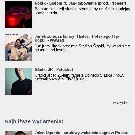
Kobik - Slalom ft. Jan-Rapowanie (prod. Pioneer)
Kobik - Slalom ft. Jan-Rapowanie (prod. Pioneer)
[Official Music Visualiser]
Po ostatniej serii singli otrzymujemy od Kobika kolejny
utwór i trochę...
Jimek zdradza kulisy "Historii Polskiego Hip-
Jimek zdradza kulisy "Historii Polskiego Hip-
Hopu" - wywiad
Hopu" - wywiad
Już jutro Jimek przejmie Stadion Śląski, by wspólnie z
gośćmi i orkiestrą...
Gładki JR - Patoshot
Gładki JR - Patoshot
Gładki JR to 21-letni raper z Dolnego Śląska i nowy
członek wytwórni TiW Music...
wszystkie
Najbliższe wydarzenia:
Jalen Ngonda - soulowy wokalista zagra w Polsce