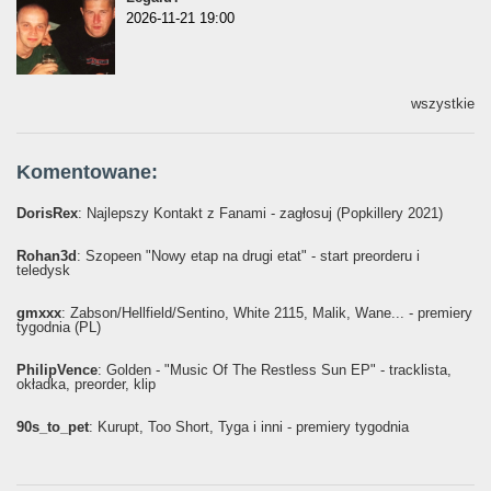
2026-11-21 19:00
wszystkie
Komentowane:
DorisRex
: Najlepszy Kontakt z Fanami - zagłosuj (Popkillery 2021)
Rohan3d
: Szopeen "Nowy etap na drugi etat" - start preorderu i
teledysk
gmxxx
: Żabson/Hellfield/Sentino, White 2115, Malik, Wane... - premiery
tygodnia (PL)
PhilipVence
: Golden - "Music Of The Restless Sun EP" - tracklista,
okładka, preorder, klip
90s_to_pet
: Kurupt, Too Short, Tyga i inni - premiery tygodnia