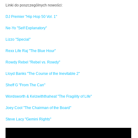
Linki do poszczególnych nowości:
DJ Premier "Hip Hop 50 Vol. 1"
Ne-Yo "Self Explanatory"
Lizzo "Special"
Rexx Life Raj "The Blue Hour"
Rowdy Rebel "Rebel vs. Rowdy"
Lloyd Banks "The Course of the Inevitable 2"
Sheff G "From The Can"
Wordsworth & Kelzwiththaheat "The Fragility of Life"
Joey Cool "The Chairman of the Board"
Steve Lacy "Gemini Rights"
DJ Premier - Beat Breaks feat. Nas (Official Audio)