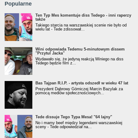
Popularne
Ten Typ Mes komentuje diss Tedego - inni raperzy
także
Takiego starcia na warszawskiej scenie nie było od
wielu lat - Tede zdissował...
Wini odpowiada Tedemu 5-minutowym dissem
"Przytul Jacka"
Wydawało się, że jedyną reakcją Winiego na diss
Tedego będzie film z...
Bas Tajpan R.I.P. - artysta odszedł w wieku 47 lat
Prezydent Dąbrowy Górniczej Marcin Bazylak za
pomocą mediów społecznościowych...
Tede dissuje Tego Typa Mesa! "64 lajny"
No i mamy beef między legendami warszawskiej
sceny - Tede odpowiedział na...