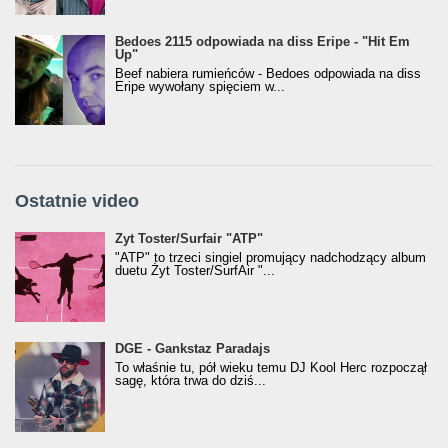
Bedoes 2115 odpowiada na diss Eripe - "Hit Em
Up"
Beef nabiera rumieńców - Bedoes odpowiada na diss
Eripe wywołany spięciem w...
Ostatnie video
Żyt Toster/SurfAir - ATP VIDEO
Żyt Toster/Surfair "ATP"
"ATP" to trzeci singiel promujący nadchodzący album
duetu Żyt Toster/SurfAir "...
donGURALesko z nagrodą za
DGE - Gankstaz Paradajs
Klasyczny/Trueschoolowy Album Roku
To właśnie tu, pół wieku temu DJ Kool Herc rozpoczął
(Popkillery 2023)
sagę, która trwa do dziś...