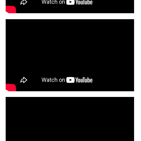
Rowdy Rebel - New York (Official Music Video) ft. A
Boogie Wit Da Hoodie, Jadakiss
Lloyd Banks - Dead Roses (Official Video)