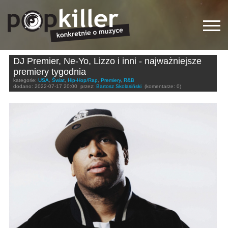
DJ Premier, Ne-Yo, Lizzo i inni - najważniejsze
premiery tygodnia
kategorie:
USA
,
Świat
,
Hip-Hop/Rap
,
Premiery
,
R&B
dodano:
2022-07-17 20:00
przez:
Bartosz Skolasiński
(komentarze: 0)