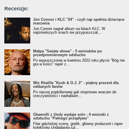
Recenzje:
Jon Connor i KLC "24" - czyli rap spełnia dziecięce
marzenia
Jon Connor nagrał album na bitach KLC. W
najśmielszych snach nie przypuszczał,...
Małpa "Święte słowa" - 5 wniosków po
przedpremierowym odsłuchu
Po wypuszczonej w kwietniu 2022 roku płycie "Bóg nie
gra w kości" raper z...
Wiz Khalifa "Kush & O.J. 2" - piękny prezent dla
oddanych fanów
Po naszej popkillerowej gali stopniowo wracam do
rzeczywistości i nadrabiam...
Gkamolli z Undy wydaje solo - 4 wnioski z
odsłuchu "Pełnego przepływu"
Filar gdyńskiej sceny, grafik, główny producent i raper
kolektywu Undadasea już...