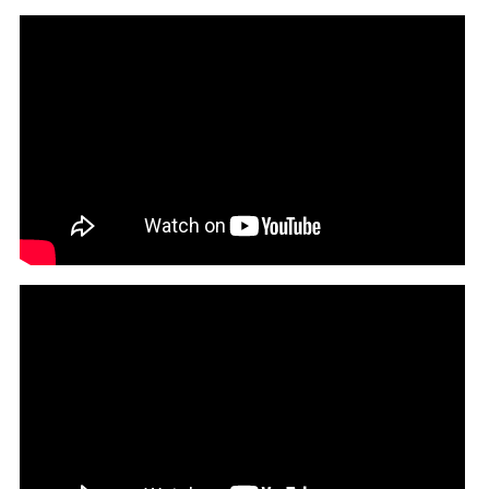
Lizzo - About Damn Time [Official Video]
Rexx Life Raj - Heal / Best of Me (Official Video)