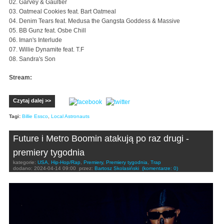
02. Garvey & Gaultier
03. Oatmeal Cookies feat. Bart Oatmeal
04. Denim Tears feat. Medusa the Gangsta Goddess & Massive
05. BB Gunz feat. Osbe Chill
06. Iman's Interlude
07. Willie Dynamite feat. T.F
08. Sandra's Son
Stream:
Czytaj dalej >>
Tagi:
Billie Essco
,
Local Astronauts
Future i Metro Boomin atakują po raz drugi -
premiery tygodnia
kategorie:
USA
,
Hip-Hop/Rap
,
Premiery
,
Premiery tygodnia
,
Trap
dodano:
2024-04-14 09:00
przez:
Bartosz Skolasiński
(komentarze: 0)