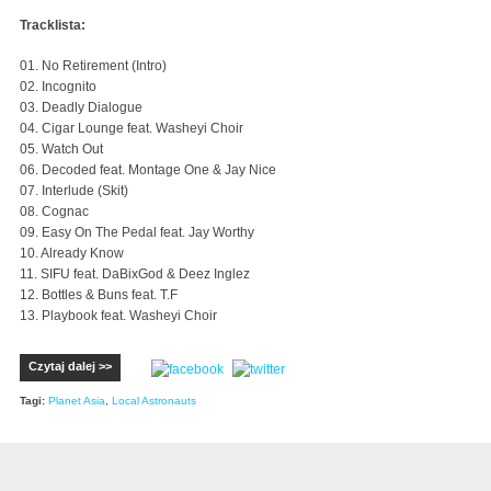
Tracklista:
01. No Retirement (Intro)
02. Incognito
03. Deadly Dialogue
04. Cigar Lounge feat. Washeyi Choir
05. Watch Out
06. Decoded feat. Montage One & Jay Nice
07. Interlude (Skit)
08. Cognac
09. Easy On The Pedal feat. Jay Worthy
10. Already Know
11. SIFU feat. DaBixGod & Deez Inglez
12. Bottles & Buns feat. T.F
13. Playbook feat. Washeyi Choir
Czytaj dalej >>
Tagi:
Planet Asia
,
Local Astronauts