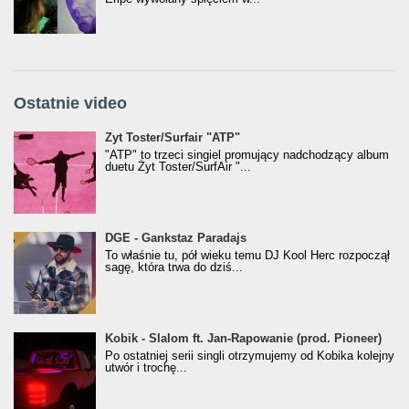
Ostatnie video
Żyt Toster/SurfAir - ATP VIDEO
Żyt Toster/Surfair "ATP"
"ATP" to trzeci singiel promujący nadchodzący album
duetu Żyt Toster/SurfAir "...
donGURALesko z nagrodą za
DGE - Gankstaz Paradajs
Klasyczny/Trueschoolowy Album Roku
To właśnie tu, pół wieku temu DJ Kool Herc rozpoczął
(Popkillery 2023)
sagę, która trwa do dziś...
Kobik - Slalom ft. Jan-Rapowanie (prod. Pioneer)
Kobik - Slalom ft. Jan-Rapowanie (prod. Pioneer)
[Official Music Visualiser]
Po ostatniej serii singli otrzymujemy od Kobika kolejny
utwór i trochę...