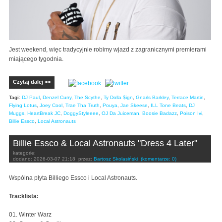
Jest weekend, więc tradycyjnie robimy wjazd z zagranicznymi premierami
miającego tygodnia.
Czytaj dalej >>
Tagi:
DJ Paul
,
Denzel Curry
,
The Scythe
,
Ty Dolla $ign
,
Gnarls Barkley
,
Terrace Martin
,
Flying Lotus
,
Joey Cool
,
Trae Tha Truth
,
Pouya
,
Jae Skeese
,
ILL Tone Beats
,
DJ
Muggs
,
HeartBreak JC
,
DoggyStyleeee
,
OJ Da Juiceman
,
Boosie Badazz
,
Poison Ivi
,
Billie Essco
,
Local Astronauts
Billie Essco & Local Astronauts "Dress 4 Later"
kategorie:
dodano:
2026-03-07 21:18
przez:
Bartosz Skolasiński
(komentarze: 0)
Wspólna płyta Billiego Essco i Local Astronauts.
Tracklista:
01. Winter Warz