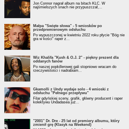
Jon Connor nagrał album na bitach KLC. W
najśmielszych snach nie przypuszczał,...
Małpa "Święte słowa" - 5 wniosków po
przedpremierowym odsłuchu
Po wypuszczonej w kwietniu 2022 roku płycie "Bóg nie
gra w kości" raper z...
Wiz Khalifa "Kush & O.J. 2" - piękny prezent dla
oddanych fanów
Po naszej popkillerowej gali stopniowo wracam do
rzeczywistości i nadrabiam...
Gkamolli z Undy wydaje solo - 4 wnioski z
odsłuchu "Pełnego przepływu"
Filar gdyńskiej sceny, grafik, główny producent i raper
kolektywu Undadasea już...
"2001" Dr. Dre - 25 lat od premiery albumu, który
zmienił grę (Klasyk na Weekend)