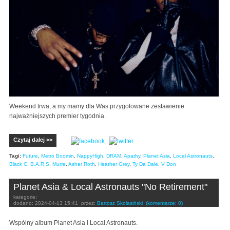
Weekend trwa, a my mamy dla Was przygotowane zestawienie
najważniejszych premier tygodnia.
Czytaj dalej >>
Tagi:
Future
,
Metro Boomin
,
NappyHigh
,
DRAM
,
Apathy
,
Planet Asia
,
Local Astronauts
,
Black C
,
B.A.R.S. Murre
,
Asher Roth
,
Heather Grey
,
Ty Da Dale
,
V Don
Planet Asia & Local Astronauts "No Retirement"
kategorie:
dodano:
2024-04-13 15:41
przez:
Bartosz Skolasiński
(komentarze: 0)
Wspólny album Planet Asia i Local Astronauts.