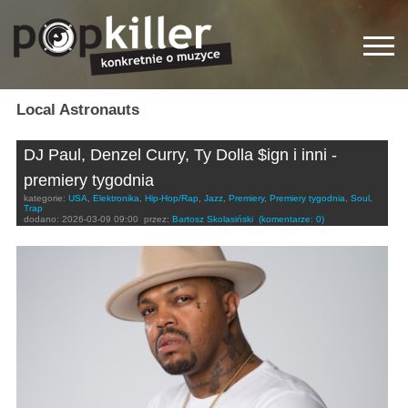
Local Astronauts
DJ Paul, Denzel Curry, Ty Dolla $ign i inni -
premiery tygodnia
kategorie:
USA
,
Elektronika
,
Hip-Hop/Rap
,
Jazz
,
Premiery
,
Premiery tygodnia
,
Soul
,
Trap
dodano:
2026-03-09 09:00
przez:
Bartosz Skolasiński
(komentarze: 0)