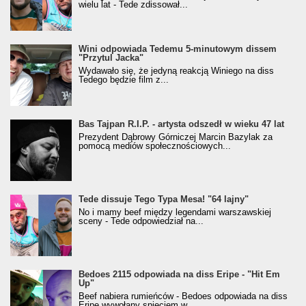
wielu lat - Tede zdissował...
Wini odpowiada Tedemu 5-minutowym dissem
"Przytul Jacka"
Wydawało się, że jedyną reakcją Winiego na diss
Tedego będzie film z...
Bas Tajpan R.I.P. - artysta odszedł w wieku 47 lat
Prezydent Dąbrowy Górniczej Marcin Bazylak za
pomocą mediów społecznościowych...
Tede dissuje Tego Typa Mesa! "64 lajny"
No i mamy beef między legendami warszawskiej
sceny - Tede odpowiedział na...
Bedoes 2115 odpowiada na diss Eripe - "Hit Em
Up"
Beef nabiera rumieńców - Bedoes odpowiada na diss
Eripe wywołany spięciem w...