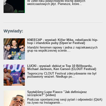
W 1999 roku powychodziło trochę dobrych
westcoastowych płyt. Pierwsze, które...
Wywiady:
KNEECAP - wywiad: Killer Mike, rebeliancki hip-
hop i irlandzkie puby (Open'er Festival)
Irlandzki fenomen rapowy i jedna z najciekawszych
grup na współczesnej scenie....
LUCKI - wywiad: debiut w Top 10 Billboardu,
Michael Jackson, Ken Carson (CLOUT Festival)
Tegoroczny CLOUT Festival zdecydowanie nie był
pozbawiony wrażeń. Niedługo po...
Spytaliśmy Lupe Fiasco "Jak definiujesz
szczęście?" (video)
Podczas spontanicznej sesji pytań i odpowiedzi (Q&A)
na żywo na Instagramie...