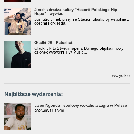
Jimek zdradza kulisy "Historii Polskiego Hip-
Jimek zdradza kulisy "Historii Polskiego Hip-
Hopu" - wywiad
Hopu" - wywiad
Już jutro Jimek przejmie Stadion Śląski, by wspólnie z
gośćmi i orkiestrą...
Gładki JR - Patoshot
Gładki JR - Patoshot
Gładki JR to 21-letni raper z Dolnego Śląska i nowy
członek wytwórni TiW Music...
wszystkie
Najbliższe wydarzenia:
Jalen Ngonda - soulowy wokalista zagra w Polsce
2026-08-11 18:00