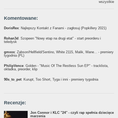
wszystkie
Komentowane:
DorisRex
: Najlepszy Kontakt z Fanami - zagłosuj (Popkillery 2021)
Rohan3d
: Szopeen "Nowy etap na drugi etat" - start preorderu i
teledysk
gmxxx
: Żabson/Hellfield/Sentino, White 2115, Malik, Wane... - premiery
tygodnia (PL)
PhilipVence
: Golden - "Music Of The Restless Sun EP" - tracklista,
okładka, preorder, klip
90s_to_pet
: Kurupt, Too Short, Tyga i inni - premiery tygodnia
Recenzje:
Jon Connor i KLC "24" - czyli rap spełnia dziecięce
marzenia