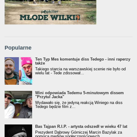
Popularne
Ten Typ Mes komentuje diss Tedego - inni raperzy
także
Takiego starcia na warszawskiej scenie nie było od
wielu lat - Tede zdissował...
Wini odpowiada Tedemu 5-minutowym dissem
"Przytul Jacka"
Wydawało się, że jedyną reakcją Winiego na diss
Tedego będzie film z...
Bas Tajpan R.I.P. - artysta odszedł w wieku 47 lat
Prezydent Dąbrowy Górniczej Marcin Bazylak za
pomocą mediów społecznościowych...