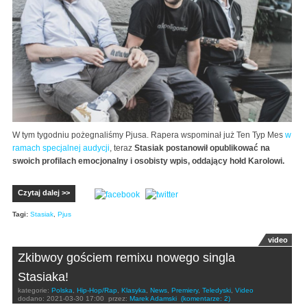
W tym tygodniu pożegnaliśmy Pjusa. Rapera wspominał już Ten Typ Mes
w
ramach specjalnej audycji
, teraz
Stasiak postanowił opublikować na
swoich profilach emocjonalny i osobisty wpis, oddający hołd Karolowi.
Czytaj dalej >>
Tagi:
Stasiak
,
Pjus
video
Zkibwoy gościem remixu nowego singla
Stasiaka!
kategorie:
Polska
,
Hip-Hop/Rap
,
Klasyka
,
News
,
Premiery
,
Teledyski
,
Video
dodano:
2021-03-30 17:00
przez:
Marek Adamski
(komentarze: 2)