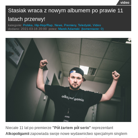
video
Stasiak wraca z nowym albumem po prawie 11
latach przerwy!
kategorie:
Polska
,
Hip-Hop/Rap
,
News
,
Premiery
,
Teledyski
,
Video
dodano:
2021-03-16 20:00
przez:
Marek Adamski
(komentarze: 0)
Niecałe 11 lat po premierze
"Pół żartem pół serio"
reprezentant
Alkopoligamii
zapowiada swoje nowe wydawnictwo specjalnym singlem