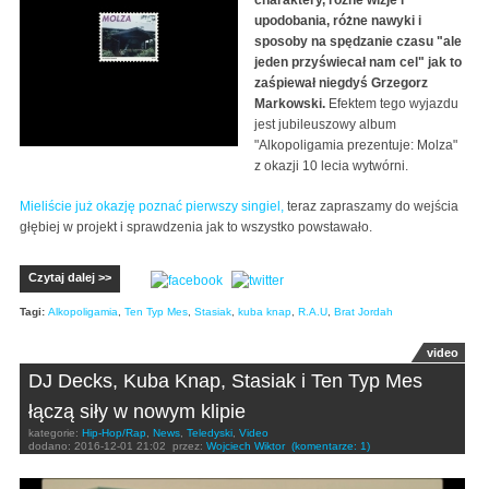
upodobania, różne nawyki i
sposoby na spędzanie czasu "ale
jeden przyświecał nam cel" jak to
zaśpiewał niegdyś Grzegorz
Markowski.
Efektem tego wyjazdu
jest jubileuszowy album
"Alkopoligamia prezentuje: Molza"
z okazji 10 lecia wytwórni.
Mieliście już okazję poznać pierwszy singiel,
teraz zapraszamy do wejścia
głębiej w projekt i sprawdzenia jak to wszystko powstawało.
Czytaj dalej >>
Tagi:
Alkopoligamia
,
Ten Typ Mes
,
Stasiak
,
kuba knap
,
R.A.U
,
Brat Jordah
video
DJ Decks, Kuba Knap, Stasiak i Ten Typ Mes
łączą siły w nowym klipie
kategorie:
Hip-Hop/Rap
,
News
,
Teledyski
,
Video
dodano:
2016-12-01 21:02
przez:
Wojciech Wiktor
(komentarze: 1)