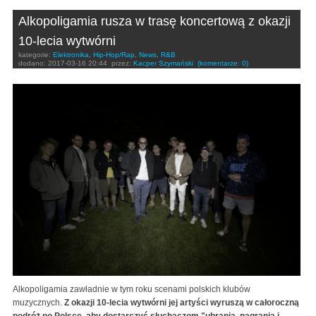
Alkopoligamia rusza w trasę koncertową z okazji
10-lecia wytwórni
kategorie:
Elektronika
,
Hip-Hop/Rap
,
News
,
R&B
dodano:
2017-03-16 20:44
przez:
Kacper Szymański
(komentarze: 0)
Alkopoligamia zawładnie w tym roku scenami polskich klubów
muzycznych.
Z okazji 10-lecia wytwórni jej artyści wyruszą w całoroczną
podróż po Polsce, aby dostarczyć słuchaczom "ubrania, nagrania i