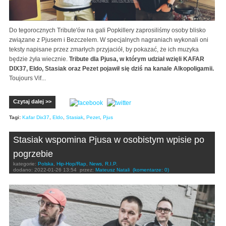
Do tegorocznych Tribute'ów na gali Popkillery zaprosiliśmy osoby blisko
związane z Pjusem i Bezczelem. W specjalnych nagraniach wykonali oni
teksty napisane przez zmarłych przyjaciół, by pokazać, że ich muzyka
będzie żyła wiecznie.
Tribute dla Pjusa, w którym udział wzięli KAFAR
DIX37, Eldo, Stasiak oraz Pezet pojawił się dziś na kanale Alkopoligamii.
Toujours Vif...
Czytaj dalej >>
Tagi:
Kafar Dix37
,
Eldo
,
Stasiak
,
Pezet
,
Pjus
Stasiak wspomina Pjusa w osobistym wpisie po
pogrzebie
kategorie:
Polska
,
Hip-Hop/Rap
,
News
,
R.I.P.
dodano:
2022-01-26 13:54
przez:
Mateusz Natali
(komentarze: 0)