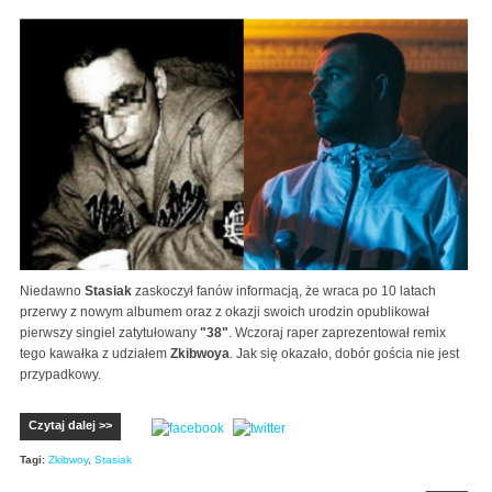
Niedawno
Stasiak
zaskoczył fanów informacją, że wraca po 10 latach
przerwy z nowym albumem oraz z okazji swoich urodzin opublikował
pierwszy singiel zatytułowany
"38"
. Wczoraj raper zaprezentował remix
tego kawałka z udziałem
Zkibwoya
. Jak się okazało, dobór gościa nie jest
przypadkowy.
Czytaj dalej >>
Tagi:
Zkibwoy
,
Stasiak