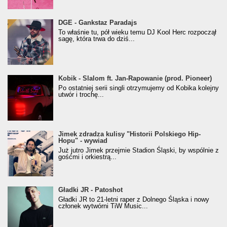
donGURALesko z nagrodą za
DGE - Gankstaz Paradajs
Klasyczny/Trueschoolowy Album Roku
To właśnie tu, pół wieku temu DJ Kool Herc rozpoczął
(Popkillery 2023)
sagę, która trwa do dziś...
Kobik - Slalom ft. Jan-Rapowanie (prod. Pioneer)
Kobik - Slalom ft. Jan-Rapowanie (prod. Pioneer)
[Official Music Visualiser]
Po ostatniej serii singli otrzymujemy od Kobika kolejny
utwór i trochę...
Jimek zdradza kulisy "Historii Polskiego Hip-
Jimek zdradza kulisy "Historii Polskiego Hip-
Hopu" - wywiad
Hopu" - wywiad
Już jutro Jimek przejmie Stadion Śląski, by wspólnie z
gośćmi i orkiestrą...
Gładki JR - Patoshot
Gładki JR - Patoshot
Gładki JR to 21-letni raper z Dolnego Śląska i nowy
członek wytwórni TiW Music...