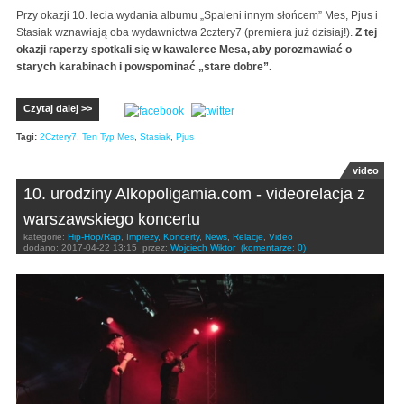
Przy okazji 10. lecia wydania albumu „Spaleni innym słońcem” Mes, Pjus i
Stasiak wznawiają oba wydawnictwa 2cztery7 (premiera już dzisiaj!).
Z tej
okazji raperzy spotkali się w kawalerce Mesa, aby porozmawiać o
starych karabinach i powspominać „stare dobre”.
Czytaj dalej >>
Tagi:
2Cztery7
,
Ten Typ Mes
,
Stasiak
,
Pjus
video
10. urodziny Alkopoligamia.com - videorelacja z
warszawskiego koncertu
kategorie:
Hip-Hop/Rap
,
Imprezy
,
Koncerty
,
News
,
Relacje
,
Video
dodano:
2017-04-22 13:15
przez:
Wojciech Wiktor
(komentarze: 0)