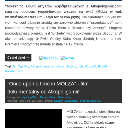
"Molza" to album artystów współpracujących z Alkopoligamia.com
nagrany podczas tygodniowego wypadu na wieś (Molza w woj.
warmińsko-mazurskim - stąd też nazwa płyty).
Na składance lub, jak kto
woli, koncept albumie znajdą się zarówno zbiorowe "przeplatańce", jak i
kompletne utwory Mesa, Emila Blefa z Rosalie czy 2cztery7. Singlem
pochodzącym z projektu jest "Bit forte" wyprodukowany przez Szoguna. W
utworze udzielają się RAU, Głośny, Kuba Knap, Jordah, Holak oraz Leh.
Premiera "Molzy" przesunięta została na 17 marca.
Czytaj dalej >>
Tagi:
Ten Typ Mes
,
Alkopoligamia
,
kuba knap
,
Stasiak
,
Leh
,
2Cztery7
,
Emil Blef
,
Rosalie
,
RAU
"Once upon a time in MOLZA" - film
dokumentalny od Alkopoligamii!
kategorie:
Hip-Hop/Rap
,
News
,
Video
,
Patronaty
dodano:
2017-01-18 21:57
przez:
Kacper Szymański
(komentarze: 5)
MOLZA to mazurska wieś, która na
tydzień stała się twórczym domem
Alko'ekipy.
Obfity skład, różne
charaktery, różne wizje i