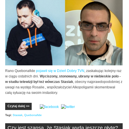
Rano Quebonafide
pojawił się w Dzień Dobry TVN
, zaskakując kolejny raz
w ciągu ostatnich dni.
Wyciszony, stonowany, ubrany w niebieskie polo -
w studiu telewizji był też wówczas Stasiak
, obecny najprawdopodobniej z
uwagi na występ Rosalie., współzałożyciel Alkopoligamii skomentował
całą sytuację na swoim instastory.
Czytaj dalej >>
Tagi:
Stasiak
,
Quebonafide
Czy jest szansa, że Stasiak wyda jeszcze płytę?