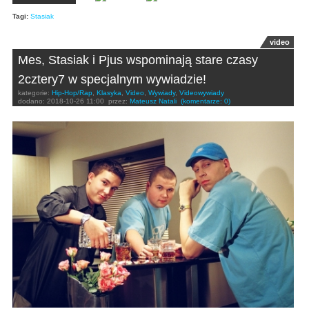
Tagi:
Stasiak
video
Mes, Stasiak i Pjus wspominają stare czasy
2cztery7 w specjalnym wywiadzie!
kategorie:
Hip-Hop/Rap
,
Klasyka
,
Video
,
Wywiady
,
Videowywiady
dodano:
2018-10-26 11:00
przez:
Mateusz Natali
(komentarze: 0)