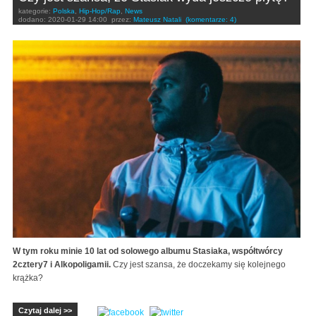
kategorie:
Polska
,
Hip-Hop/Rap
,
News
dodano:
2020-01-29 14:00
przez:
Mateusz Natali
(komentarze: 4)
W tym roku minie 10 lat od solowego albumu Stasiaka, współtwórcy
2cztery7 i Alkopoligamii.
Czy jest szansa, że doczekamy się kolejnego
krążka?
Czytaj dalej >>