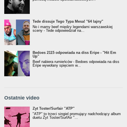
Tede dissuje Tego Typa Mesa! "64 lajny"
No i mamy beef między legendami warszawskiej
sceny - Tede odpowiedział na...
Bedoes 2115 odpowiada na diss Eripe - "Hit Em
Up"
Beef nabiera rumieńców - Bedoes odpowiada na diss
Eripe wywołany spięciem w...
Ostatnie video
Żyt Toster/SurfAir - ATP VIDEO
Żyt Toster/Surfair "ATP"
"ATP" to trzeci singiel promujący nadchodzący album
duetu Żyt Toster/SurfAir "...