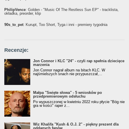
PhilipVence
: Golden - "Music Of The Restless Sun EP" - tracklista,
okładka, preorder, klip
90s_to_pet
: Kurupt, Too Short, Tyga i inni - premiery tygodnia
Recenzje:
Jon Connor i KLC "24" - czyli rap spełnia dziecięce
marzenia
Jon Connor nagrał album na bitach KLC. W
najśmielszych snach nie przypuszczał,...
Małpa "Święte słowa" - 5 wniosków po
przedpremierowym odsłuchu
Po wypuszczonej w kwietniu 2022 roku płycie "Bóg nie
gra w kości" raper z...
Wiz Khalifa "Kush & O.J. 2" - piękny prezent dla
oddanych fanów