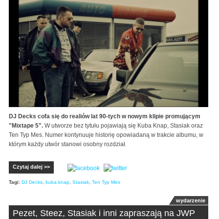
DJ Decks cofa się do realiów lat 90-tych w nowym klipie promującym
"Mixtape 5".
W utworze bez tytułu pojawiają się Kuba Knap, Stasiak oraz
Ten Typ Mes. Numer kontynuuje historię opowiadaną w trakcie albumu, w
którym każdy utwór stanowi osobny rozdział.
Czytaj dalej >>
Tagi:
DJ Decks
,
kuba knap
,
Stasiak
,
Ten Typ Mes
wydarzenie
Pezet, Steez, Stasiak i inni zapraszają na JWP