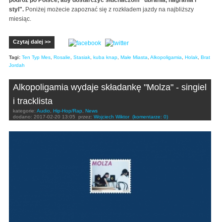
styl".
Poniżej możecie zapoznać się z rozkładem jazdy na najbliższy
miesiąc.
Czytaj dalej >>
Tagi:
Ten Typ Mes
,
Rosalie
,
Stasiak
,
kuba knap
,
Małe Miasta
,
Alkopoligamia
,
Holak
,
Brat
Jordah
Alkopoligamia wydaje składankę "Molza" - singiel
i tracklista
kategorie:
Audio
,
Hip-Hop/Rap
,
News
dodano:
2017-02-20 13:05
przez:
Wojciech Wiktor
(komentarze: 0)