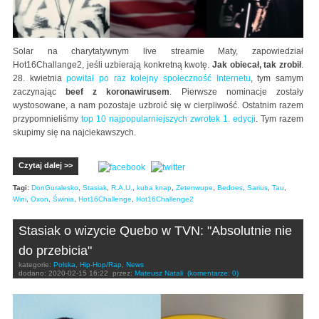
Solar na charytatywnym live streamie Maty, zapowiedział
Hot16Challange2, jeśli uzbierają konkretną kwotę.
Jak obiecał, tak zrobił
.
28. kwietnia
powitał po raz kolejny społeczność Internetu
, tym samym
zaczynając
beef z koronawirusem
. Pierwsze nominacje zostały
wystosowane, a nam pozostaje uzbroić się w cierpliwość. Ostatnim razem
przypomnieliśmy
top 10 najpopularniejszych zwrotek 1. edycji
. Tym razem
skupimy się na najciekawszych.
Czytaj dalej >>
Tagi:
DonGuralesko
,
Stasiak
,
R.A.U.
,
kuba knap
,
Zetenwupe
,
Bedoes
,
Sarius
,
Tau
,
Wini
,
Oxon
,
Świnia
,
Hot16Challenge
,
Hot16Challenge2
Stasiak o wizycie Quebo w TVN: "Absolutnie nie
do przebicia"
kategorie:
Polska
,
Hip-Hop/Rap
,
News
dodano:
2020-02-15 16:22
przez:
Mateusz Natali
(komentarze: 0)