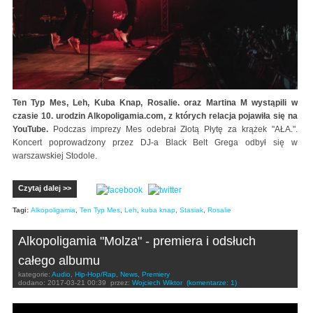
Ten Typ Mes, Leh, Kuba Knap, Rosalie. oraz Martina M wystąpili w
czasie 10. urodzin Alkopoligamia.com, z których relacja pojawiła się na
YouTube.
Podczas imprezy Mes odebrał Złotą Płytę za krążek "AŁA.".
Koncert poprowadzony przez DJ-a Black Belt Grega odbył się w
warszawskiej Stodole.
Czytaj dalej >>
Tagi:
Alkopoligamia
,
Ten Typ Mes
,
Leh
,
kuba knap
,
Stasiak
,
Rosalie
Alkopoligamia "Molza" - premiera i odsłuch
całego albumu
kategorie:
Audio
,
Hip-Hop/Rap
,
News
,
Premiery
dodano:
2017-03-21 00:39
przez:
Wojciech Wiktor
(komentarze: 1)