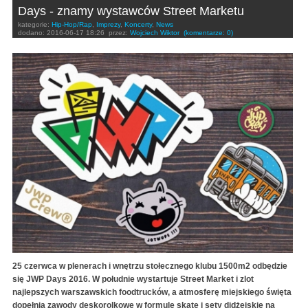
Days - znamy wystawców Street Marketu
kategorie:
Hip-Hop/Rap
,
Imprezy
,
Koncerty
,
News
dodano:
2016-06-17 18:26
przez:
Wojciech Wiktor
(komentarze: 0)
25 czerwca w plenerach i wnętrzu stołecznego klubu 1500m2 odbędzie
się JWP Days 2016. W południe wystartuje Street Market i zlot
najlepszych warszawskich foodtrucków, a atmosferę miejskiego święta
dopełnią zawody deskorolkowe w formule skate i sety didżejskie na