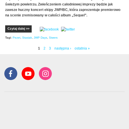
świeżym powietrzu. Zwieńczeniem całodniowej imprezy będzie jak
zawsze huczny koncert ekipy JWP/BC, która zaprezentuje premierowo
na scenie zremisowany w całości album „Sequel”.
Czytaj dalej >>
Tagi:
Pezet
,
Stasiak
,
JWP Days
,
Siwers
1
2
3
następna ›
ostatnia »
Strony