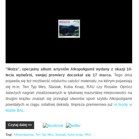
"Molza", specjalny album artystów Alkopoligamii wydany z okazji 10-
lecia wytwórni, swojej premiery doczekał się 17 marca.
Tego dnia
pojawiła się też możliwość odsłuchu całości materiału, na którym pojawiają
się m.in. Ten Typ Mes, Stasiak, Kuba Knap, RAU czy Rosalie. Oprócz
świeżych nagrań zrealizowanych w tytułowej mazurskiej miejscowości na
drugim krążku znalazł się przegląd utworów spod szyldu Alkopoligamii
powstałych w ciągu ostatniej dekady. Impreza premierowa już
w środę w
klubie BAL
.
Czytaj dalej >>
Tagi:
Alkopoligamia
,
Ten Typ Mes
,
Stasiak
,
kuba knap
,
RAU