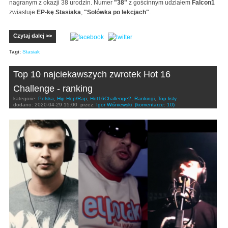
nagranym z okazji 38 urodzin. Numer
"38"
z gościnnym udziałem
Falcon1
zwiastuje
EP-kę Stasiaka
,
"Solówka po lekcjach"
.
Czytaj dalej >>
Tagi:
Stasiak
Top 10 najciekawszych zwrotek Hot 16
Challenge - ranking
kategorie:
Polska
,
Hip-Hop/Rap
,
Hot16Challenge2
,
Rankingi
,
Top listy
dodano:
2020-04-29 15:00
przez:
Igor Wiśniewski
(komentarze: 10)