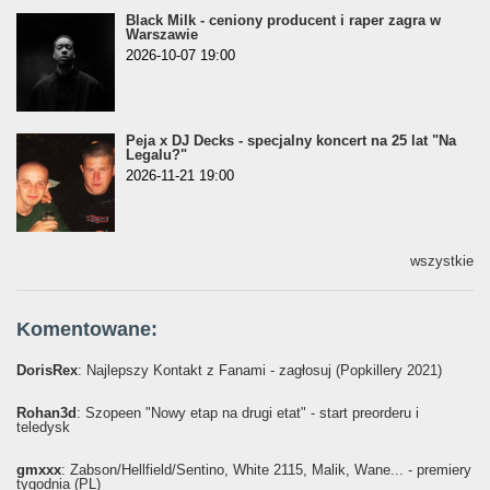
Black Milk - ceniony producent i raper zagra w
Warszawie
2026-10-07 19:00
Peja x DJ Decks - specjalny koncert na 25 lat "Na
Legalu?"
2026-11-21 19:00
wszystkie
Komentowane:
DorisRex
: Najlepszy Kontakt z Fanami - zagłosuj (Popkillery 2021)
Rohan3d
: Szopeen "Nowy etap na drugi etat" - start preorderu i
teledysk
gmxxx
: Żabson/Hellfield/Sentino, White 2115, Malik, Wane... - premiery
tygodnia (PL)