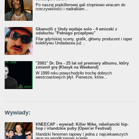
Po naszej popkillerowej gali stopniowo wracam do
rzeczywistości i nadrabiam...
Gkamolli z Undy wydaje solo - 4 wnioski z
odsłuchu "Pełnego przepływu"
Filar gdyńskiej sceny, grafik, główny producent i raper
kolektywu Undadasea już...
"2001" Dr. Dre - 25 lat od premiery albumu, który
zmienił grę (Klasyk na Weekend)
W 1999 roku powychodziło trochę dobrych
westcoastowych płyt. Pierwsze, które...
Wywiady:
KNEECAP - wywiad: Killer Mike, rebeliancki hip-
hop i irlandzkie puby (Open'er Festival)
Irlandzki fenomen rapowy i jedna z najciekawszych
grup na współczesnej scenie....