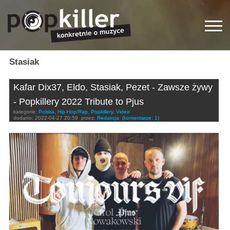
Stasiak
Kafar Dix37, Eldo, Stasiak, Pezet - Zawsze żywy
- Popkillery 2022 Tribute to Pjus
kategorie:
Polska
,
Hip-Hop/Rap
,
Popkillery
,
Video
dodano:
2022-04-27 20:59
przez:
Redakcja
(komentarze: 1)