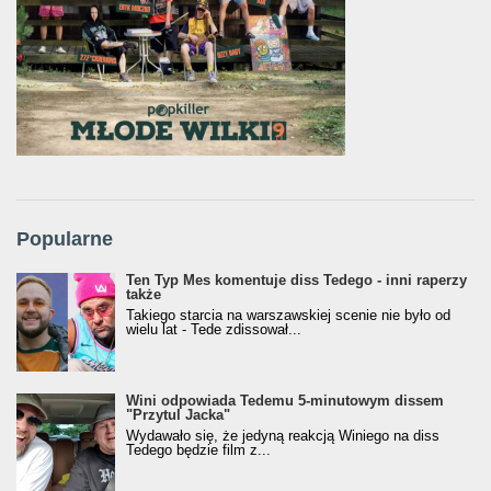
Popularne
Ten Typ Mes komentuje diss Tedego - inni raperzy
także
Takiego starcia na warszawskiej scenie nie było od
wielu lat - Tede zdissował...
Wini odpowiada Tedemu 5-minutowym dissem
"Przytul Jacka"
Wydawało się, że jedyną reakcją Winiego na diss
Tedego będzie film z...