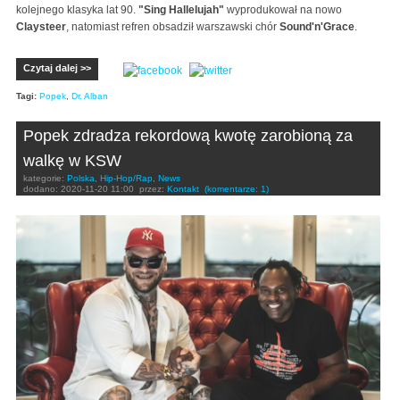
kolejnego klasyka lat 90.
"Sing Hallelujah"
wyprodukował na nowo
Claysteer
, natomiast refren obsadził warszawski chór
Sound'n'Grace
.
Czytaj dalej >>
Tagi:
Popek
,
Dr. Alban
Popek zdradza rekordową kwotę zarobioną za
walkę w KSW
kategorie:
Polska
,
Hip-Hop/Rap
,
News
dodano:
2020-11-20 11:00
przez:
Kontakt
(komentarze: 1)