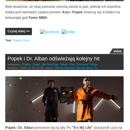
Było wiadome, że obaj panowie wezmą udział w gali, jednak ich wspólna
walka jest niemałym zaskoczeniem.
Kizo
i
Popek
zmierzą się w klatce na
dziewiątej gali
Fame MMA
.
Czytaj dalej >>
Tagi:
Popek
,
Kizo
video
Popek i Dr. Alban odświeżają kolejny hit
kategorie:
Polska
,
Świat
,
Hip-Hop/Rap
,
News
,
Pop
,
Premiery
,
Video
dodano:
2020-11-26 20:00
przez:
Marek Adamski
(komentarze: 2)
Popek
i
Dr. Alban
ponownie łączą siły. Po
"It's My Life"
przyszedł czas na