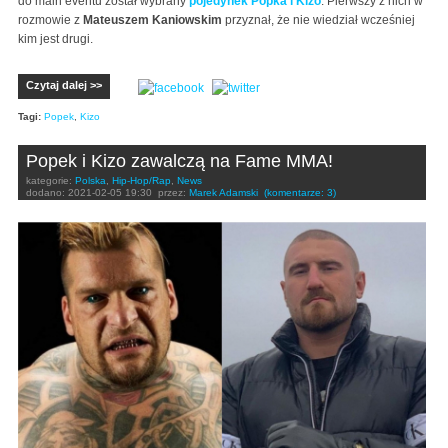
do main eventu został wybrany
pojedynek Popka i Kizo
. Pierwszy z nich w
rozmowie z
Mateuszem Kaniowskim
przyznał, że nie wiedział wcześniej
kim jest drugi.
Czytaj dalej >>
Tagi:
Popek
,
Kizo
Popek i Kizo zawalczą na Fame MMA!
kategorie:
Polska
,
Hip-Hop/Rap
,
News
dodano:
2021-02-05 19:30
przez:
Marek Adamski
(komentarze: 3)