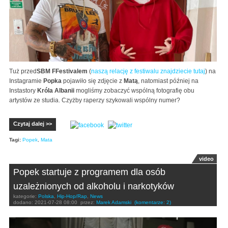
Tuż przed
SBM FFestivalem
(
naszą relację z festiwalu znajdziecie tutaj
) na
Instagramie
Popka
pojawiło się zdjęcie z
Matą
, natomiast później na
Instastory
Króla Albanii
mogliśmy zobaczyć wspólną fotografię obu
artystów ze studia. Czyżby raperzy szykowali wspólny numer?
Czytaj dalej >>
Tagi:
Popek
,
Mata
video
Popek startuje z programem dla osób
uzależnionych od alkoholu i narkotyków
kategorie:
Polska
,
Hip-Hop/Rap
,
News
dodano:
2021-07-28 08:00
przez:
Marek Adamski
(komentarze: 2)