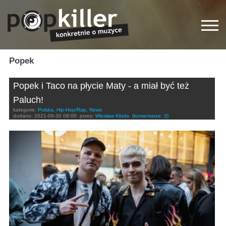
Popek
Popek i Taco na płycie Maty - a miał być też
Paluch!
kategorie:
Polska
,
Hip-Hop/Rap
,
News
dodano:
2021-09-30 08:00
przez:
Wiesław Kłoda
(komentarze: 3)