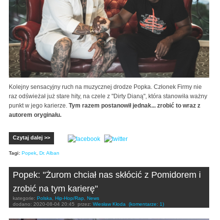
Kolejny sensacyjny ruch na muzycznej drodze Popka. Członek Firmy nie
raz odświeżał już stare hity, na czele z "Dirty Dianą", która stanowiła ważny
punkt w jego karierze.
Tym razem postanowił jednak... zrobić to wraz z
autorem oryginału.
Czytaj dalej >>
Tagi:
Popek
,
Dr. Alban
Popek: "Żurom chciał nas skłócić z Pomidorem i
zrobić na tym karierę"
kategorie:
Polska
,
Hip-Hop/Rap
,
News
dodano:
2020-08-04 20:45
przez:
Wiesław Kłoda
(komentarze: 1)