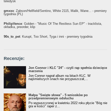
teledysk
gmxxx
: Żabson/Hellfield/Sentino, White 2115, Malik, Wane... - premiery
tygodnia (PL)
PhilipVence
: Golden - "Music Of The Restless Sun EP" - tracklista,
okładka, preorder, klip
90s_to_pet
: Kurupt, Too Short, Tyga i inni - premiery tygodnia
Recenzje:
Jon Connor i KLC "24" - czyli rap spełnia dziecięce
marzenia
Jon Connor nagrał album na bitach KLC. W
najśmielszych snach nie przypuszczał,...
Małpa "Święte słowa" - 5 wniosków po
przedpremierowym odsłuchu
Po wypuszczonej w kwietniu 2022 roku płycie "Bóg nie
gra w kości" raper z...