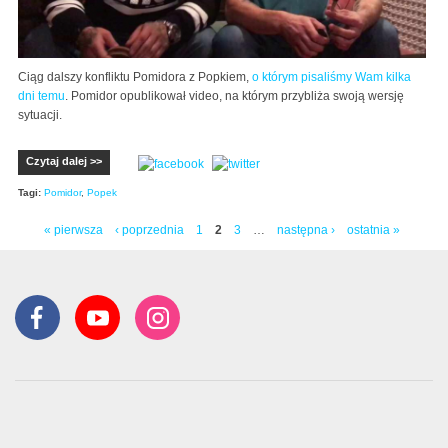
Ciąg dalszy konfliktu Pomidora z Popkiem,
o którym pisaliśmy Wam kilka
dni temu
. Pomidor opublikował video, na którym przybliża swoją wersję
sytuacji.
Czytaj dalej >>
Tagi:
Pomidor
,
Popek
« pierwsza
‹ poprzednia
1
2
3
…
następna ›
ostatnia »
Strony