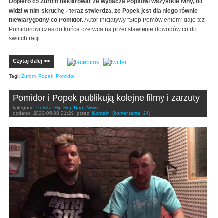
Dopiero co Żurom deklarował, że wybacza Popkowi wszystkie winy, bo
widzi w nim skruchę - teraz stwierdza, że Popek jest dla niego równie
niewiarygodny co Pomidor.
Autor inicjatywy "Stop Pomówieniom" daje też
Pomidorowi czas do końca czerwca na przedstawienie dowodów co do
swoich racji.
Czytaj dalej >>
Tagi:
Żurom
,
Popek
,
Pomidor
Pomidor i Popek publikują kolejne filmy i zarzuty
kategorie:
Polska
,
Hip-Hop/Rap
,
News
dodano:
2020-06-08 21:29
przez:
Kontakt
(komentarze: 24)