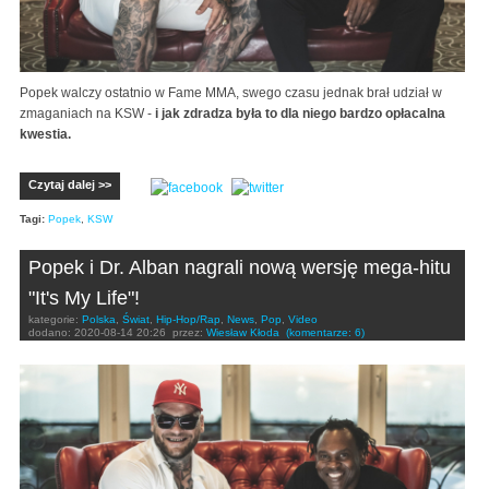
Popek walczy ostatnio w Fame MMA, swego czasu jednak brał udział w
zmaganiach na KSW -
i jak zdradza była to dla niego bardzo opłacalna
kwestia.
Czytaj dalej >>
Tagi:
Popek
,
KSW
Popek i Dr. Alban nagrali nową wersję mega-hitu
"It's My Life"!
kategorie:
Polska
,
Świat
,
Hip-Hop/Rap
,
News
,
Pop
,
Video
dodano:
2020-08-14 20:26
przez:
Wiesław Kłoda
(komentarze: 6)