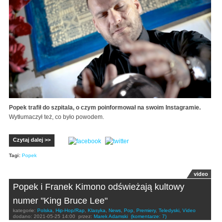
Popek trafił do szpitala, o czym poinformował na swoim Instagramie.
Wytłumaczył też, co było powodem.
Czytaj dalej >>
Tagi:
Popek
video
Popek i Franek Kimono odświeżają kultowy
numer "King Bruce Lee"
kategorie:
Polska
,
Hip-Hop/Rap
,
Klasyka
,
News
,
Pop
,
Premiery
,
Teledyski
,
Video
dodano:
2021-05-25 14:00
przez:
Marek Adamski
(komentarze: 7)