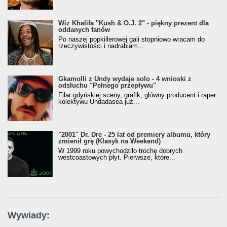
Wiz Khalifa "Kush & O.J. 2" - piękny prezent dla
oddanych fanów
Po naszej popkillerowej gali stopniowo wracam do
rzeczywistości i nadrabiam...
Gkamolli z Undy wydaje solo - 4 wnioski z
odsłuchu "Pełnego przepływu"
Filar gdyńskiej sceny, grafik, główny producent i raper
kolektywu Undadasea już...
"2001" Dr. Dre - 25 lat od premiery albumu, który
zmienił grę (Klasyk na Weekend)
W 1999 roku powychodziło trochę dobrych
westcoastowych płyt. Pierwsze, które...
Wywiady: