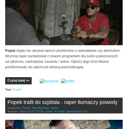
Popek
nigdy nie ukrywał swoich problemów z narkotykami czy alkoholem.
Wczoraj raper wystartował z nowym programem dla osób uzależnionych
od alkoholu, narkotyków, hazardu i seksu. Oprócz tego Król Albanii
poinformował, że zakończył własną psychoterapię.
Czytaj dalej >>
Tagi:
Popek
Popek trafił do szpitala - raper tłumaczy powody
kategorie:
Polska
,
Hip-Hop/Rap
,
News
dodano:
2021-07-07 16:58
przez:
Kontakt
(komentarze: 0)