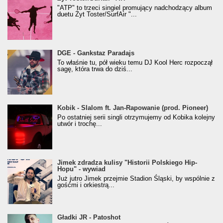
"ATP" to trzeci singiel promujący nadchodzący album
duetu Żyt Toster/SurfAir "...
donGURALesko z nagrodą za
DGE - Gankstaz Paradajs
Klasyczny/Trueschoolowy Album Roku
To właśnie tu, pół wieku temu DJ Kool Herc rozpoczął
(Popkillery 2023)
sagę, która trwa do dziś...
Kobik - Slalom ft. Jan-Rapowanie (prod. Pioneer)
Kobik - Slalom ft. Jan-Rapowanie (prod. Pioneer)
[Official Music Visualiser]
Po ostatniej serii singli otrzymujemy od Kobika kolejny
utwór i trochę...
Jimek zdradza kulisy "Historii Polskiego Hip-
Jimek zdradza kulisy "Historii Polskiego Hip-
Hopu" - wywiad
Hopu" - wywiad
Już jutro Jimek przejmie Stadion Śląski, by wspólnie z
gośćmi i orkiestrą...
Gładki JR - Patoshot
Gładki JR - Patoshot