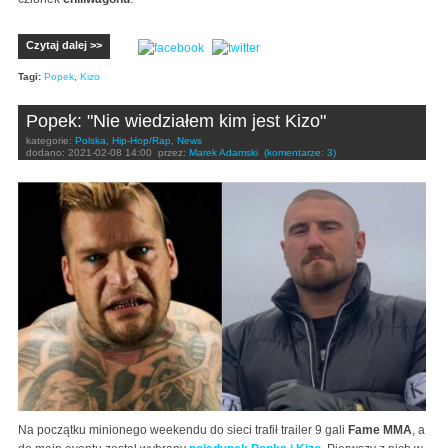
Czytaj dalej >>
Tagi:
Popek
,
Kizo
Popek: "Nie wiedziałem kim jest Kizo"
kategorie:
Polska
,
Hip-Hop/Rap
,
News
dodano:
2021-02-08 14:00
przez:
Marek Adamski
(komentarze: 3)
Na początku minionego weekendu do sieci trafił trailer 9 gali
Fame MMA
, a