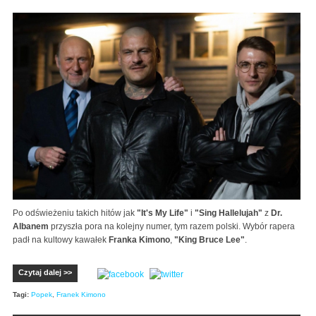
Po odświeżeniu takich hitów jak
"It's My Life"
i
"Sing Hallelujah"
z
Dr.
Albanem
przyszła pora na kolejny numer, tym razem polski. Wybór rapera
padł na kultowy kawałek
Franka Kimono
,
"King Bruce Lee"
.
Czytaj dalej >>
Tagi:
Popek
,
Franek Kimono