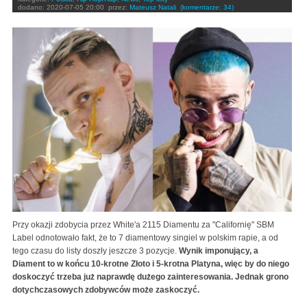
dodano:
2020-07-05 20:00
przez:
Mateusz Natali
(komentarze: 34)
Przy okazji zdobycia przez White'a 2115 Diamentu za "Californię" SBM
Label odnotowało fakt, że to 7 diamentowy singiel w polskim rapie, a od
tego czasu do listy doszły jeszcze 3 pozycje.
Wynik imponujący, a
Diament to w końcu 10-krotne Złoto i 5-krotna Platyna, więc by do niego
doskoczyć trzeba już naprawdę dużego zainteresowania. Jednak grono
dotychczasowych zdobywców może zaskoczyć.