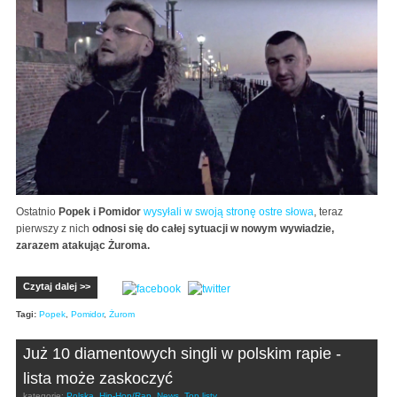
Ostatnio
Popek i Pomidor
wysyłali w swoją stronę ostre słowa
, teraz
pierwszy z nich
odnosi się do całej sytuacji w nowym wywiadzie,
zarazem atakując Żuroma.
Czytaj dalej >>
Tagi:
Popek
,
Pomidor
,
Żurom
Już 10 diamentowych singli w polskim rapie -
lista może zaskoczyć
kategorie:
Polska
,
Hip-Hop/Rap
,
News
,
Top listy