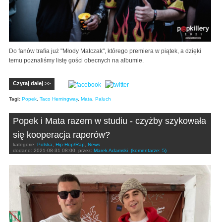
Do fanów trafia już "Młody Matczak", którego premiera w piątek, a dzięki
temu poznaliśmy listę gości obecnych na albumie.
Czytaj dalej >>
Tagi:
Popek
,
Taco Hemingway
,
Mata
,
Paluch
Popek i Mata razem w studiu - czyżby szykowała
się kooperacja raperów?
kategorie:
Polska
,
Hip-Hop/Rap
,
News
dodano:
2021-08-31 08:00
przez:
Marek Adamski
(komentarze: 5)