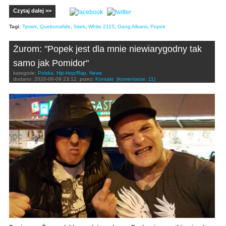
Czytaj dalej >>
Tagi:
Tymek
,
Quebonafide
,
Sitek
,
White 2115
,
Gang Albanii
,
Popek
Żurom: "Popek jest dla mnie niewiarygodny tak
samo jak Pomidor"
kategorie:
Polska
,
Hip-Hop/Rap
,
News
dodano:
2020-06-09 23:12
przez:
Kontakt
(komentarze: 11)