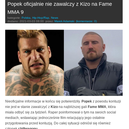
Popek oficjalnie nie zawalczy z Kizo na Fame
MMA 9
kategorie:
Polska
,
Hip-Hop/Rap
,
News
dodano:
2021-03-03 08:00
przez:
Marek Adamski
(komentarze: 0)
Nieoficjalne informacje w końcu się potwierdziły.
Popek
z powodu kontuzji
nie jest w stanie zawalczyć z
Kizo
na najbliższej gali
Fame MMA
, która
miała odbyć się za tydzień. Raper poinformował o tym na swoich social
mediach, wstawiając jednocześnie film relacjujący jego ostatnie
przygotowania przed kontuzją. Do całej sytuacji odniósł się również
członek
chillwagonu
.