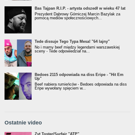
Bas Tajpan R.I.P. - artysta odszedł w wieku 47 lat
Prezydent Dąbrowy Górniczej Marcin Bazylak za
pomocą mediów społecznościowych...
Tede dissuje Tego Typa Mesa! "64 lajny"
No i mamy beef między legendami warszawskiej
sceny - Tede odpowiedział na...
Bedoes 2115 odpowiada na diss Eripe - "Hit Em
Up"
Beef nabiera rumieńców - Bedoes odpowiada na diss
Eripe wywołany spięciem w...
Ostatnie video
Żyt Toster/SurfAir - ATP VIDEO
Żyt Toster/Surfair "ATP"