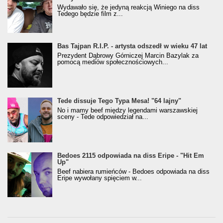
Wydawało się, że jedyną reakcją Winiego na diss
Tedego będzie film z...
Bas Tajpan R.I.P. - artysta odszedł w wieku 47 lat
Prezydent Dąbrowy Górniczej Marcin Bazylak za
pomocą mediów społecznościowych...
Tede dissuje Tego Typa Mesa! "64 lajny"
No i mamy beef między legendami warszawskiej
sceny - Tede odpowiedział na...
Bedoes 2115 odpowiada na diss Eripe - "Hit Em
Up"
Beef nabiera rumieńców - Bedoes odpowiada na diss
Eripe wywołany spięciem w...