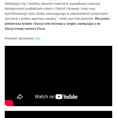
Składający się z siedmiu utworów materiał to wypadkowa inspiracji
klimatycznymi podkładami rodem z Detroit i Nowego Jorku oraz
wyszlifowanego stylu Janka, mieszającego w odpowiednich proporcjach
laid back z golden age'ową nawijką" - mówi nam info prasowe.
Wszystko
potwierdza leniwie i klasycznie brzmiący singiel, nawiązujący do
klasycznego numeru Fisza.
Preorder zamówicie
tutaj
.
Otsochodzi - "Polepiony" (Official Video)
Otsochodzi - "Polepiony" (Official Video)