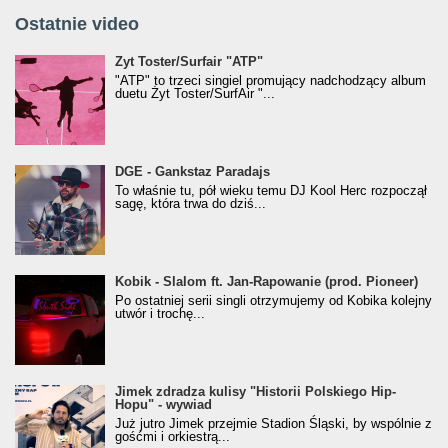
Ostatnie video
Żyt Toster/SurfAir - ATP VIDEO
Żyt Toster/Surfair "ATP"
"ATP" to trzeci singiel promujący nadchodzący album
duetu Żyt Toster/SurfAir "...
donGURALesko z nagrodą za
DGE - Gankstaz Paradajs
Klasyczny/Trueschoolowy Album Roku
To właśnie tu, pół wieku temu DJ Kool Herc rozpoczął
(Popkillery 2023)
sagę, która trwa do dziś...
Kobik - Slalom ft. Jan-Rapowanie (prod. Pioneer)
Kobik - Slalom ft. Jan-Rapowanie (prod. Pioneer)
[Official Music Visualiser]
Po ostatniej serii singli otrzymujemy od Kobika kolejny
utwór i trochę...
Jimek zdradza kulisy "Historii Polskiego Hip-
Jimek zdradza kulisy "Historii Polskiego Hip-
Hopu" - wywiad
Hopu" - wywiad
Już jutro Jimek przejmie Stadion Śląski, by wspólnie z
gośćmi i orkiestrą...