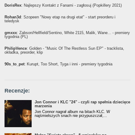
DorisRex
: Najlepszy Kontakt z Fanami - zagłosuj (Popkillery 2021)
Rohan3d
: Szopeen "Nowy etap na drugi etat" - start preorderu i
teledysk
gmxxx
: Żabson/Hellfield/Sentino, White 2115, Malik, Wane... - premiery
tygodnia (PL)
PhilipVence
: Golden - "Music Of The Restless Sun EP" - tracklista,
okładka, preorder, klip
90s_to_pet
: Kurupt, Too Short, Tyga i inni - premiery tygodnia
Recenzje:
Jon Connor i KLC "24" - czyli rap spełnia dziecięce
marzenia
Jon Connor nagrał album na bitach KLC. W
najśmielszych snach nie przypuszczał,...