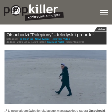
video
Otsochodzi "Polepiony" - teledysk i preorder
kategorie:
Hip-Hop/Rap
,
Nowe twarze
,
Teledyski
,
Video
dodano:
2015-03-17 12:00
przez:
Mateusz Natali
(komentarze: 0)
„
7
to nowy album świetnie rokującego, warszawskiego rapera
Otsochodzi
.