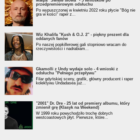
Małpa "Święte słowa" - 5 wniosków po
przedpremierowym odsłuchu
Po wypuszczonej w kwietniu 2022 roku płycie "Bóg nie
gra w kości" raper z...
Wiz Khalifa "Kush & O.J. 2" - piękny prezent dla
oddanych fanów
Po naszej popkillerowej gali stopniowo wracam do
rzeczywistości i nadrabiam...
Gkamolli z Undy wydaje solo - 4 wnioski z
odsłuchu "Pełnego przepływu"
Filar gdyńskiej sceny, grafik, główny producent i raper
kolektywu Undadasea już...
"2001" Dr. Dre - 25 lat od premiery albumu, który
zmienił grę (Klasyk na Weekend)
W 1999 roku powychodziło trochę dobrych
westcoastowych płyt. Pierwsze, które...