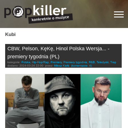
Kubi
CBW, Pelson, KęKę, Hinol Polska Wersja... -
premiery tygodnia (PL)
kategorie:
Polska
,
Hip-Hop/Rap
,
Premiery
,
Premiery tygodnia
,
R&B
,
Teledyski
,
Trap
dodano:
2024-03-24 22:00
przez:
Miłosz Kiełb
(komentarze: 4)