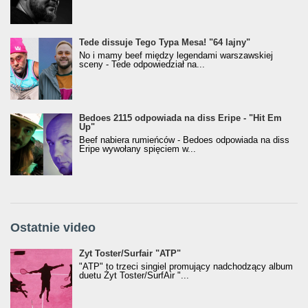
Tede dissuje Tego Typa Mesa! "64 lajny"
No i mamy beef między legendami warszawskiej
sceny - Tede odpowiedział na...
Bedoes 2115 odpowiada na diss Eripe - "Hit Em
Up"
Beef nabiera rumieńców - Bedoes odpowiada na diss
Eripe wywołany spięciem w...
Ostatnie video
Żyt Toster/SurfAir - ATP VIDEO
Żyt Toster/Surfair "ATP"
"ATP" to trzeci singiel promujący nadchodzący album
duetu Żyt Toster/SurfAir "...