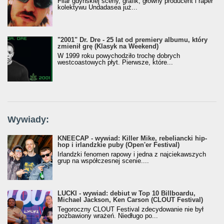
Filar gdyńskiej sceny, grafik, główny producent i raper
kolektywu Undadasea już...
"2001" Dr. Dre - 25 lat od premiery albumu, który
zmienił grę (Klasyk na Weekend)
W 1999 roku powychodziło trochę dobrych
westcoastowych płyt. Pierwsze, które...
Wywiady:
KNEECAP - wywiad: Killer Mike, rebeliancki hip-
hop i irlandzkie puby (Open'er Festival)
Irlandzki fenomen rapowy i jedna z najciekawszych
grup na współczesnej scenie....
LUCKI - wywiad: debiut w Top 10 Billboardu,
Michael Jackson, Ken Carson (CLOUT Festival)
Tegoroczny CLOUT Festival zdecydowanie nie był
pozbawiony wrażeń. Niedługo po...