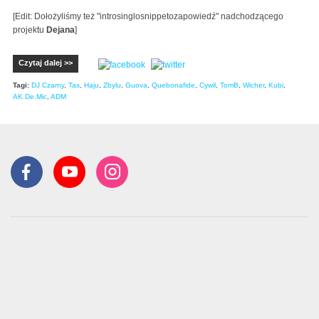
[Edit: Dołożyliśmy też "introsinglosnippetozapowiedź" nadchodzącego
projektu
Dejana
]
Czytaj dalej >>
Tagi:
DJ Czarny
,
Tas
,
Haju
,
Zbylu
,
Guova
,
Quebonafide
,
Cywil
,
TomB
,
Wicher
,
Kubi
,
AK.De.Mic
,
ADM