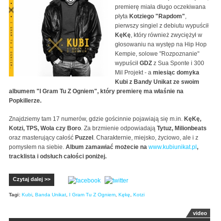
premierę miała długo oczekiwana
płyta
Kotziego "Rapdom"
,
pierwszy singiel z debiutu wypuścił
KęKę
, który również zwyciężył w
głosowaniu na występ na Hip Hop
Kempie, solowe "Rozpoznanie"
wypuścił
GDZ
z Sua Sponte i 300
Mil Projekt - a
miesiąc domyka
Kubi z Bandy Unikat ze swoim
albumem "I Gram Tu Z Ogniem", który premierę ma właśnie na
Popkillerze.
Znajdziemy tam 17 numerów, gdzie gościnnie pojawiają się m.in.
KęKę,
Kotzi, TPS, Wola czy Boro
. Za brzmienie odpowiadają
Tytuz, Milionbeats
oraz masterujący całość
Puzzel
. Charakternie, miejsko, życiowo, ale i z
pomysłem na siebie.
Album zamawiać możecie na
www.kubiunikat.pl
,
tracklista i odsłuch całości poniżej.
Czytaj dalej >>
Tagi:
Kubi
,
Banda Unikat
,
I Gram Tu Z Ogniem
,
Kękę
,
Kotzi
video