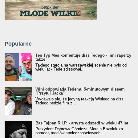
Popularne
Ten Typ Mes komentuje diss Tedego - inni raperzy
także
Takiego starcia na warszawskiej scenie nie było od
wielu lat - Tede zdissował...
Wini odpowiada Tedemu 5-minutowym dissem
"Przytul Jacka"
Wydawało się, że jedyną reakcją Winiego na diss
Tedego będzie film z...
Bas Tajpan R.I.P. - artysta odszedł w wieku 47 lat
Prezydent Dąbrowy Górniczej Marcin Bazylak za
pomocą mediów społecznościowych...