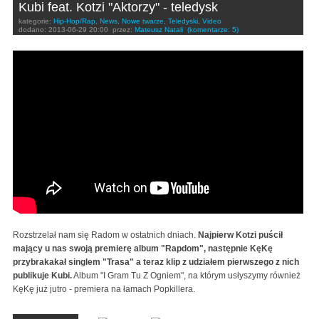
Kubi feat. Kotzi "Aktorzy" - teledysk
kategorie:
Hip-Hop/Rap
,
News
,
Nowe twarze
,
Teledyski
,
Video
dodano:
2013-06-29 20:00
przez:
Mateusz Natali
(komentarze: 5)
Kubi feat.Kotzi "Aktorzy"
Rozstrzelał nam się Radom w ostatnich dniach.
Najpierw Kotzi puścił
mający u nas swoją premierę album "Rapdom", następnie KęKę
przybrakakał singlem "Trasa" a teraz klip z udziałem pierwszego z nich
publikuje Kubi.
Album "I Gram Tu Z Ogniem", na którym usłyszymy również
KęKę już jutro - premiera na łamach Popkillera.