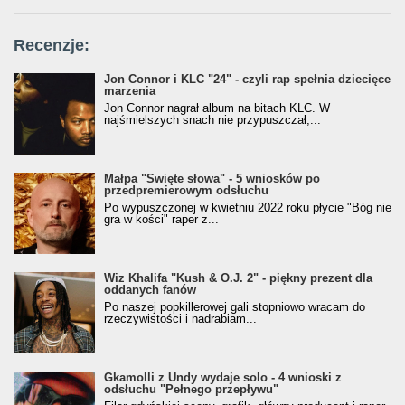
Recenzje:
Jon Connor i KLC "24" - czyli rap spełnia dziecięce
marzenia
Jon Connor nagrał album na bitach KLC. W
najśmielszych snach nie przypuszczał,...
Małpa "Święte słowa" - 5 wniosków po
przedpremierowym odsłuchu
Po wypuszczonej w kwietniu 2022 roku płycie "Bóg nie
gra w kości" raper z...
Wiz Khalifa "Kush & O.J. 2" - piękny prezent dla
oddanych fanów
Po naszej popkillerowej gali stopniowo wracam do
rzeczywistości i nadrabiam...
Gkamolli z Undy wydaje solo - 4 wnioski z
odsłuchu "Pełnego przepływu"