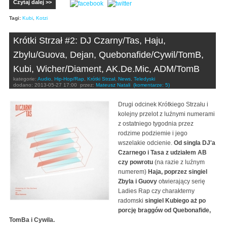
Czytaj dalej >>
Tagi:
Kubi
,
Kotzi
Krótki Strzał #2: DJ Czarny/Tas, Haju,
Zbylu/Guova, Dejan, Quebonafide/Cywil/TomB,
Kubi, Wicher/Diament, AK.De.Mic, ADM/TomB
kategorie:
Audio
,
Hip-Hop/Rap
,
Krótki Strzał
,
News
,
Teledyski
dodano:
2013-05-27 17:00
przez:
Mateusz Natali
(komentarze: 5)
Drugi odcinek Krótkiego Strzału i
kolejny przelot z luźnymi numerami
z ostatniego tygodnia przez
rodzime podziemie i jego
wszelakie odcienie.
Od singla DJ'a
Czarnego i Tasa z udziałem AB
czy powrotu
(na razie z luźnym
numerem)
Haja, poprzez singiel
Zbyla i Guovy
otwierający serię
Ladies Rap czy charakterny
radomski
singiel Kubiego aż po
porcję braggów od Quebonafide,
TomBa i Cywila.