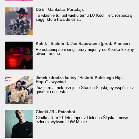
donGURALesko z nagrodą za
DGE - Gankstaz Paradajs
Klasyczny/Trueschoolowy Album Roku
To właśnie tu, pół wieku temu DJ Kool Herc rozpoczął
(Popkillery 2023)
sagę, która trwa do dziś...
Kobik - Slalom ft. Jan-Rapowanie (prod. Pioneer)
Kobik - Slalom ft. Jan-Rapowanie (prod. Pioneer)
[Official Music Visualiser]
Po ostatniej serii singli otrzymujemy od Kobika kolejny
utwór i trochę...
Jimek zdradza kulisy "Historii Polskiego Hip-
Jimek zdradza kulisy "Historii Polskiego Hip-
Hopu" - wywiad
Hopu" - wywiad
Już jutro Jimek przejmie Stadion Śląski, by wspólnie z
gośćmi i orkiestrą...
Gładki JR - Patoshot
Gładki JR - Patoshot
Gładki JR to 21-letni raper z Dolnego Śląska i nowy
członek wytwórni TiW Music...