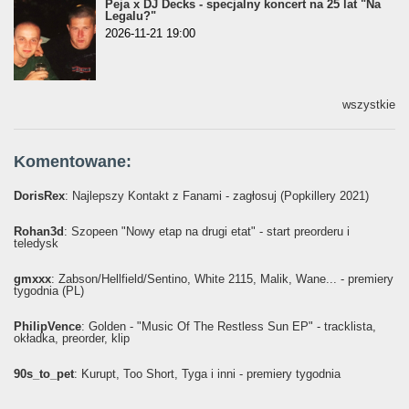
Peja x DJ Decks - specjalny koncert na 25 lat "Na
Legalu?"
2026-11-21 19:00
wszystkie
Komentowane:
DorisRex
: Najlepszy Kontakt z Fanami - zagłosuj (Popkillery 2021)
Rohan3d
: Szopeen "Nowy etap na drugi etat" - start preorderu i
teledysk
gmxxx
: Żabson/Hellfield/Sentino, White 2115, Malik, Wane... - premiery
tygodnia (PL)
PhilipVence
: Golden - "Music Of The Restless Sun EP" - tracklista,
okładka, preorder, klip
90s_to_pet
: Kurupt, Too Short, Tyga i inni - premiery tygodnia