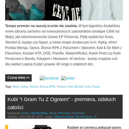
Tempo premier na naszej scenie nie zwalnia.
W tym tygodniu dostaliśmy
nowe albumy zarówno od nowoszkolnych zawodników (mixtape CBW od
Maty), jak oldschoolowców (nowe EP Pelsona). Płyty wydali też Kosa,
Skrubol & Jupijej czy Nypel, a nowe single dostarczyli m.in. KęKę, Hinol
Polska Wersja, Sarius, Bonus RPK z Paluchem i Steezem, Kali & Sir Mich z
Paluchem, Kacper HTA, DGE, PlanBe, Małach/Rufuz, Kamil Pivot czy Kubi
Producent z Bambi, Fukajem i Stickxrem. W skrócie - każdy znajdzie coś
dla siebie! Łapcie 8 płyt i prawie 40 singli z ostatnich dni.
Czytaj dalej >>
Tagi:
Mata
,
Kękę
,
Sarius
,
Bonus RPK
,
Paluch
,
Kali
,
Bambi
,
Kubi
,
Fukaj
Kubi "I Gram Tu Z Ogniem" - premiera, odsłuch
całości
kategorie:
Audio
,
Hip-Hop/Rap
,
News
,
Premiery
,
Patronaty
dodano:
2013-06-30 19:57
przez:
Mateusz Natali
(komentarze: 2)
Radom w czerwcu pokazał sporo
,