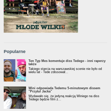
Popularne
Ten Typ Mes komentuje diss Tedego - inni raperzy
także
Takiego starcia na warszawskiej scenie nie było od
wielu lat - Tede zdissował...
Wini odpowiada Tedemu 5-minutowym dissem
"Przytul Jacka"
Wydawało się, że jedyną reakcją Winiego na diss
Tedego będzie film z...