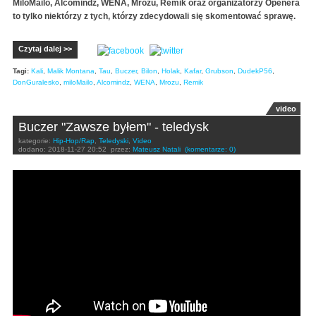
MiloMailo, Alcomindz, WENA, Mrozu, Remik oraz organizatorzy Openera
to tylko niektórzy z tych, którzy zdecydowali się skomentować sprawę.
Czytaj dalej >>
Tagi:
Kali
,
Malik Montana
,
Tau
,
Buczer
,
Bilon
,
Holak
,
Kafar
,
Grubson
,
DudekP56
,
DonGuralesko
,
miloMailo
,
Alcomindz
,
WENA
,
Mrozu
,
Remik
video
Buczer "Zawsze byłem" - teledysk
kategorie:
Hip-Hop/Rap
,
Teledyski
,
Video
dodano:
2018-11-27 20:52
przez:
Mateusz Natali
(komentarze: 0)
Buczer - Zawsze byłem (prod. CrackHouse)