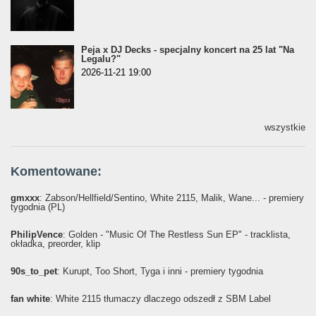
Peja x DJ Decks - specjalny koncert na 25 lat "Na
Legalu?"
2026-11-21 19:00
wszystkie
Komentowane:
gmxxx
: Żabson/Hellfield/Sentino, White 2115, Malik, Wane... - premiery
tygodnia (PL)
PhilipVence
: Golden - "Music Of The Restless Sun EP" - tracklista,
okładka, preorder, klip
90s_to_pet
: Kurupt, Too Short, Tyga i inni - premiery tygodnia
fan white
: White 2115 tłumaczy dlaczego odszedł z SBM Label