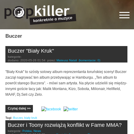
Buczer
Buczer "Biały Kruk"
kategorie:
dodano:
2020-05-26 01:54
przez:
Mateusz Natali
(komentarze: 0)
"Biały Kruk" to szósty solowy album reprezentanta toruńskiej sceny! Buczer
zaczął nagrywać ten album przebywając w Hamburgu. „Ten album to
powrót starego Buczera”. - mówi sam artysta. Na płycie udzielili się między-
innymi goście tacy jak: Malik Montana, Kizo, Sobota, Milionair, Hellfield,
MAAF, Dj.Seli czy Zelo.
Czytaj dalej >>
Tagi:
Buczer
,
biały kruk
Buczer i Toony rozwiążą konflikt w Fame MMA?
kategorie:
Polska
,
News