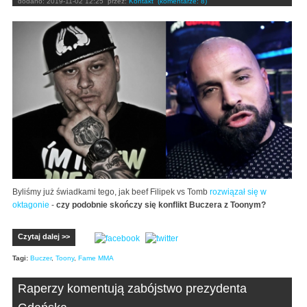
dodano:
2019-11-02 12:25
przez:
Kontakt
(komentarze: 8)
Byliśmy już świadkami tego, jak beef Filipek vs Tomb
rozwiązał się w
oktagonie
-
czy podobnie skończy się konflikt Buczera z Toonym?
Czytaj dalej >>
Tagi:
Buczer
,
Toony
,
Fame MMA
Raperzy komentują zabójstwo prezydenta