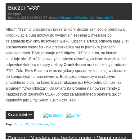
Buczer "#33"
kategorie:
dodano:
2018-01-06 00:07
przez:
Aleksandra Orłowska
(komentarze: 0)
Album
"#33"
to urodzinowy prezent, który Buczer sam sobie podarował,
produkując album gotowy do wydania niespełna 2 miesiące po
osiągnięciu tzw. chrystusowego wieku. Obecnie artysta odbywa karę 2 lat
pozbawienia wolności - nie przeszkadza mu to jednak w planach
wydawniczych. Płytę promuje aż 9 klipów. "33" to album, na którym
znajduje się 18 zróżnicowanych stylowo utworów, za które w większości
odpowiedzialni są muzycy z ekipy
CrackHouse
oraz naczelny producent
PTP - Zelo. Flow Buczera w przemyślany sposób zmienia się w stosunku
do kompozycji i tempa utworów. Brak gości świadczy o osobistym
charakterze płyty, na której Buczer ukazuje już tylko jedno oblicze (za
albumem "Dwa Oblicza"). Od lat artysta promuje najnowsze trendy z
najdzikszych zakątków USA - uchodzi za absolutnego pioniera takich
gatunków jak: Dirty South, Crunk czy Trap.
Czytaj dalej >>
Tagi:
Buczer
,
33
,
CrackHouse
,
Zelo
Buczer: "Niestety nie będzie mnie z Wami przez