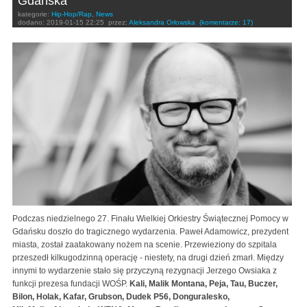
Gdańska
kategorie:
Hip-Hop/Rap
,
News
dodano:
2019-01-15 22:25
przez:
Aleksandra Orłowska
(komentarze: 17)
Podczas niedzielnego 27. Finału Wielkiej Orkiestry Świątecznej Pomocy w
Gdańsku doszło do tragicznego wydarzenia. Paweł Adamowicz, prezydent
miasta, został zaatakowany nożem na scenie. Przewieziony do szpitala
przeszedł kilkugodzinną operację - niestety, na drugi dzień zmarł. Między
innymi to wydarzenie stało się przyczyną rezygnacji Jerzego Owsiaka z
funkcji prezesa fundacji WOŚP.
Kali, Malik Montana, Peja, Tau, Buczer,
Bilon, Holak, Kafar, Grubson, Dudek P56, Donguralesko,