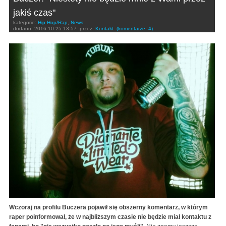
jakiś czas"
kategorie:
Hip-Hop/Rap
,
News
dodano:
2016-10-25 13:57
przez:
Kontakt
(komentarze: 4)
Wczoraj na profilu Buczera pojawił się obszerny komentarz, w którym
raper poinformował, że w najbliższym czasie nie będzie miał kontaktu z