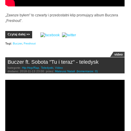
„Zawsze byłem” to czwarty i przedostatni klip promujący album Buczera
„Freshout”.
Czytaj dalej >>
Tagi:
Buczer
,
Freshout
video
Buczer ft. Sobota "Tu i teraz" - teledysk
kategorie:
Hip-Hop/Rap
,
Teledyski
,
Video
dodano:
2018-11-13 23:00
przez:
Mateusz Natali
(komentarze: 0)
Buczer feat. Sobota - Tu i Teraz (prod.Dudzik)