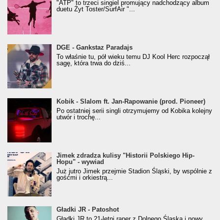
"ATP" to trzeci singiel promujący nadchodzący album
duetu Żyt Toster/SurfAir "...
donGURALesko z nagrodą za
DGE - Gankstaz Paradajs
Klasyczny/Trueschoolowy Album Roku
To właśnie tu, pół wieku temu DJ Kool Herc rozpoczął
(Popkillery 2023)
sagę, która trwa do dziś...
Kobik - Slalom ft. Jan-Rapowanie (prod. Pioneer)
Kobik - Slalom ft. Jan-Rapowanie (prod. Pioneer)
[Official Music Visualiser]
Po ostatniej serii singli otrzymujemy od Kobika kolejny
utwór i trochę...
Jimek zdradza kulisy "Historii Polskiego Hip-
Jimek zdradza kulisy "Historii Polskiego Hip-
Hopu" - wywiad
Hopu" - wywiad
Już jutro Jimek przejmie Stadion Śląski, by wspólnie z
gośćmi i orkiestrą...
Gładki JR - Patoshot
Gładki JR - Patoshot
Gładki JR to 21-letni raper z Dolnego Śląska i nowy