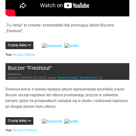
„Tu i teraz” to czwarty i przedostatni klip promujący album Buczera
„Freshout”.
Czytaj dalej >>
Tagi:
Buczer
,
Sobota
Buczer "Freshout"
kategorie:
dodano:
2018-09-28 14:41
przez:
Mateusz Natali
(komentarze: 0)
Freshout jest to 4 solowy studyjny album reprezentanta toruńskiej sceny!
Buczer zaczął nagrywać ten album przebywając jeszcze w zakładzie
karnym, gdzie na przepustkach zamykał się w studiu i realizował napisane
po drugiej stronie muru utwory.
Czytaj dalej >>
Tagi:
Buczer
,
Freshout