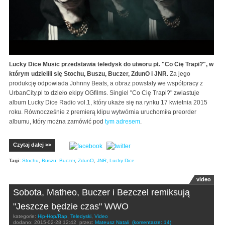
Lucky Dice Music przedstawia teledysk do utworu pt. "Co Cię Trapi?", w
którym udzielili się Stochu, Buszu, Buczer, ZdunO i JNR.
Za jego
produkcję odpowiada Johnny Beats, a obraz powstały we współpracy z
UrbanCity.pl to dzieło ekipy OGfilms. Singiel "Co Cię Trapi?" zwiastuje
album Lucky Dice Radio vol.1, który ukaże się na rynku 17 kwietnia 2015
roku. Równocześnie z premierą klipu wytwórnia uruchomiła preorder
albumu, który można zamówić pod
tym adresem
.
Czytaj dalej >>
Tagi:
Stochu
,
Buszu
,
Buczer
,
ZdunO
,
JNR
,
Lucky Dice
video
Sobota, Matheo, Buczer i Bezczel remiksują
"Jeszcze będzie czas" WWO
kategorie:
Hip-Hop/Rap
,
Teledyski
,
Video
dodano:
2015-02-28 12:42
przez:
Mateusz Natali
(komentarze: 14)