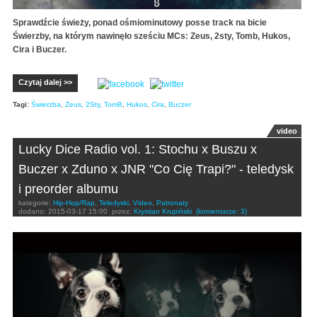
Sprawdźcie świeży, ponad ośmiominutowy posse track na bicie
Świerzby, na którym nawinęło sześciu MCs: Zeus, 2sty, Tomb, Hukos,
Cira i Buczer.
Czytaj dalej >>
Tagi:
Świerzba
,
Zeus
,
2Sty
,
TomB
,
Hukos
,
Cira
,
Buczer
video
Lucky Dice Radio vol. 1: Stochu x Buszu x
Buczer x Zduno x JNR "Co Cię Trapi?" - teledysk
i preorder albumu
kategorie:
Hip-Hop/Rap
,
Teledyski
,
Video
,
Patronaty
dodano:
2015-03-17 15:00
przez:
Krystian Krupiński
(komentarze: 3)