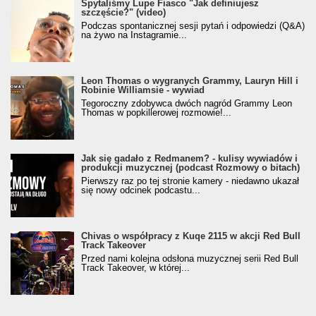
Spytaliśmy Lupe Fiasco "Jak definiujesz
szczęście?" (video)
Podczas spontanicznej sesji pytań i odpowiedzi (Q&A)
na żywo na Instagramie...
Leon Thomas o wygranych Grammy, Lauryn Hill i
Robinie Williamsie - wywiad
Tegoroczny zdobywca dwóch nagród Grammy Leon
Thomas w popkillerowej rozmowie!...
Jak się gadało z Redmanem? - kulisy wywiadów i
produkcji muzycznej (podcast Rozmowy o bitach)
Pierwszy raz po tej stronie kamery - niedawno ukazał
się nowy odcinek podcastu...
Chivas o współpracy z Kuqe 2115 w akcji Red Bull
Track Takeover
Przed nami kolejna odsłona muzycznej serii Red Bull
Track Takeover, w której...