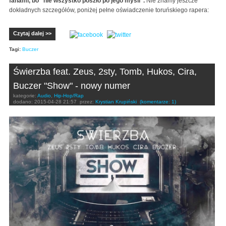
fanami, bo "nie wszystko poszło po jego myśli".
Nie znamy jeszcze
dokładnych szczegółów, poniżej pełne oświadczenie toruńskiego rapera:
Czytaj dalej >>
Tagi:
Buczer
Świerzba feat. Zeus, 2sty, Tomb, Hukos, Cira,
Buczer "Show" - nowy numer
kategorie:
Audio
,
Hip-Hop/Rap
dodano:
2015-04-28 21:57
przez:
Krystian Krupiński
(komentarze: 1)