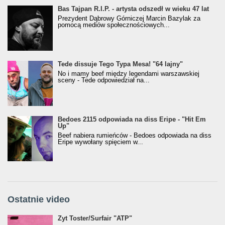
Bas Tajpan R.I.P. - artysta odszedł w wieku 47 lat
Prezydent Dąbrowy Górniczej Marcin Bazylak za
pomocą mediów społecznościowych...
Tede dissuje Tego Typa Mesa! "64 lajny"
No i mamy beef między legendami warszawskiej
sceny - Tede odpowiedział na...
Bedoes 2115 odpowiada na diss Eripe - "Hit Em
Up"
Beef nabiera rumieńców - Bedoes odpowiada na diss
Eripe wywołany spięciem w...
Ostatnie video
Żyt Toster/SurfAir - ATP VIDEO
Żyt Toster/Surfair "ATP"