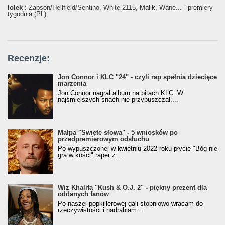
lolek
: Żabson/Hellfield/Sentino, White 2115, Malik, Wane... - premiery
tygodnia (PL)
Recenzje:
Jon Connor i KLC "24" - czyli rap spełnia dziecięce
marzenia
Jon Connor nagrał album na bitach KLC. W
najśmielszych snach nie przypuszczał,...
Małpa "Święte słowa" - 5 wniosków po
przedpremierowym odsłuchu
Po wypuszczonej w kwietniu 2022 roku płycie "Bóg nie
gra w kości" raper z...
Wiz Khalifa "Kush & O.J. 2" - piękny prezent dla
oddanych fanów
Po naszej popkillerowej gali stopniowo wracam do
rzeczywistości i nadrabiam...