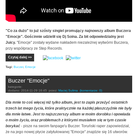
"Co za dużo" to już szósty singiel promujący najnowszy album Buczera
"Emocje". Gościnnie udzielił się Dj Soina. Za bit odpowiedzialny jest
Juicy.
"Emocje" zostały wydane nakładem niezależnej wytwórni Buczera,
przy współpracy ze Step Records.
Czytaj dalej >>
Tagi:
Buczer
,
Emocje
Buczer "Emocje"
kategorie:
dodano:
2014-11-29 16:45
przez:
Maciej Sulima
(komentarze: 0)
Dla mnie to coś więcej niż tylko album, jest to zapis przeżyć ostatnich
trzech lat mego życia, które praktycznie na każdej płaszczyźnie nie były
dla mnie łatwe. Jest to najszczerszy album w moim dorobku i opowiada
o moim życiu, oraz problemach z którymi musiałem się w tym czasie
borykać
- pisze na swoim fanpage'u Buczer. Toruński raper zapowiedział,
że na jego nowej płycie zatytułowanej "Emocje" znajdzie się 16 utworów.