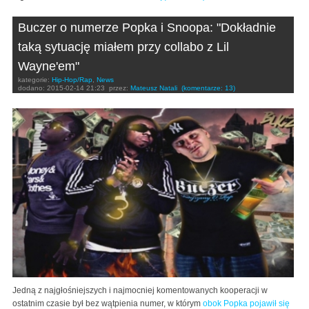
Buczer o numerze Popka i Snoopa: "Dokładnie
taką sytuację miałem przy collabo z Lil
Wayne'em"
kategorie:
Hip-Hop/Rap
,
News
dodano:
2015-02-14 21:23
przez:
Mateusz Natali
(komentarze: 13)
Jedną z najgłośniejszych i najmocniej komentowanych kooperacji w
ostatnim czasie był bez wątpienia numer, w którym
obok Popka pojawił się