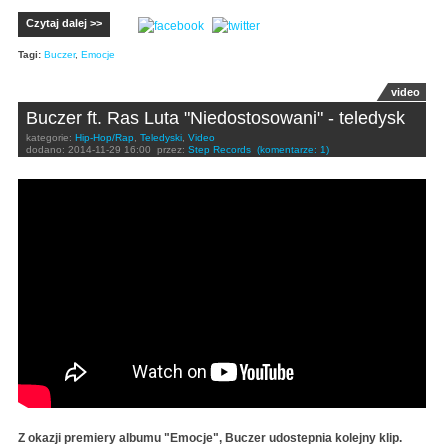
Czytaj dalej >>
Tagi:
Buczer
,
Emocje
video
Buczer ft. Ras Luta "Niedostosowani" - teledysk
kategorie:
Hip-Hop/Rap
,
Teledyski
,
Video
dodano:
2014-11-29 16:00
przez:
Step Records
(komentarze: 1)
Buczer - Niedostosowani feat. Ras Luta, Dj. Seli prod.
Sebastian Tomczyk
Z okazji premiery albumu "Emocje", Buczer udostepnia kolejny klip.