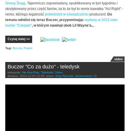
Snoop Dogg
. Tajemniczo zapowiadany, opublikowany w tym tygodniu i
skrytykowany przez część fanów, za to że był to remix kawałka "Act Right" -
remix, którego legalność
potwierdził w oświadczeniu
producent.
Do
tematu odniósł się teraz Buczer, przypominając
wydany w 2012 roku
numer "Creeper"
, w którym nawinął obok Lil Wayne'a...
Czytaj dalej >>
Tagi:
Buczer
,
Popek
video
Buczer "Co za dużo" - teledysk
kategorie:
Hip-Hop/Rap
,
Teledyski
,
Video
dodano:
2014-12-03 16:00
przez:
Step Records
(komentarze: 0)
Buczer - Co za dużo feat. Dj. Soina prod. Juicy