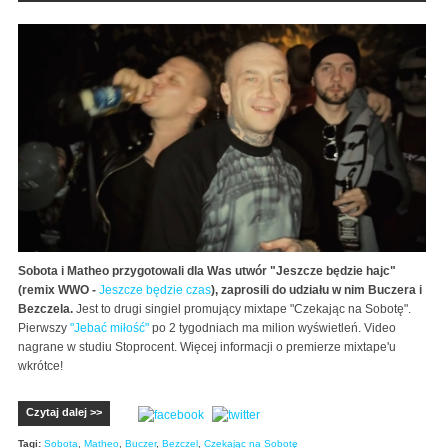
Sobota i Matheo przygotowali dla Was utwór "Jeszcze będzie hajc"
(remix WWO -
Jeszcze będzie czas
), zaprosili do udziału w nim Buczera i
Bezczela.
Jest to drugi singiel promujący mixtape "Czekając na Sobotę".
Pierwszy
"Jebać miłość"
po 2 tygodniach ma milion wyświetleń. Video
nagrane w studiu Stoprocent. Więcej informacji o premierze mixtape'u
wkrótce!
Czytaj dalej >>
Tagi:
Sobota
,
Matheo
,
Buczer
,
Bezczel
,
Czekając na Sobotę