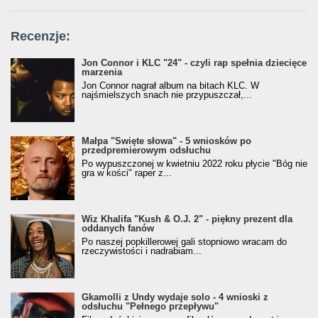
Recenzje:
Jon Connor i KLC "24" - czyli rap spełnia dziecięce
marzenia
Jon Connor nagrał album na bitach KLC. W
najśmielszych snach nie przypuszczał,...
Małpa "Święte słowa" - 5 wniosków po
przedpremierowym odsłuchu
Po wypuszczonej w kwietniu 2022 roku płycie "Bóg nie
gra w kości" raper z...
Wiz Khalifa "Kush & O.J. 2" - piękny prezent dla
oddanych fanów
Po naszej popkillerowej gali stopniowo wracam do
rzeczywistości i nadrabiam...
Gkamolli z Undy wydaje solo - 4 wnioski z
odsłuchu "Pełnego przepływu"