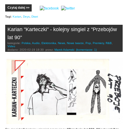
Czytaj dalej >>
Tagi:
Karian
,
Deys
,
Diset
Karian "Karteczki" - kolejny singiel z "Przebojów
lat 90"
kategorie:
Polska
,
Audio
,
Elektronika
,
News
,
Nowe twarze
,
Pop
,
Premiery
,
R&B
,
Video
dodano:
2020-02-19 18:30
przez:
Marek Adamski
(komentarze: 1)