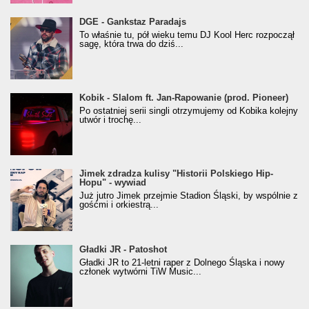
donGURALesko z nagrodą za
DGE - Gankstaz Paradajs
Klasyczny/Trueschoolowy Album Roku
To właśnie tu, pół wieku temu DJ Kool Herc rozpoczął
(Popkillery 2023)
sagę, która trwa do dziś...
Kobik - Slalom ft. Jan-Rapowanie (prod. Pioneer)
Kobik - Slalom ft. Jan-Rapowanie (prod. Pioneer)
[Official Music Visualiser]
Po ostatniej serii singli otrzymujemy od Kobika kolejny
utwór i trochę...
Jimek zdradza kulisy "Historii Polskiego Hip-
Jimek zdradza kulisy "Historii Polskiego Hip-
Hopu" - wywiad
Hopu" - wywiad
Już jutro Jimek przejmie Stadion Śląski, by wspólnie z
gośćmi i orkiestrą...
Gładki JR - Patoshot
Gładki JR - Patoshot
Gładki JR to 21-letni raper z Dolnego Śląska i nowy
członek wytwórni TiW Music...