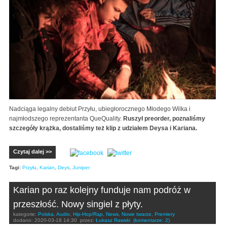
Nadciąga legalny debiut Przyłu, ubiegłorocznego Młodego Wilka i
najmłodszego reprezentanta QueQuality.
Ruszył preorder, poznaliśmy
szczegóły krążka, dostaliśmy też klip z udziałem Deysa i Kariana.
Czytaj dalej >>
Tagi:
Przyłu
,
Karian
,
Deys
,
Juniper
Karian po raz kolejny funduje nam podróż w
przeszłość. Nowy singiel z płyty.
kategorie:
Polska
,
Audio
,
Hip-Hop/Rap
,
News
,
Nowe twarze
,
Premiery
dodano:
2020-03-18 14:30
przez:
Łukasz Rawski
(komentarze: 2)