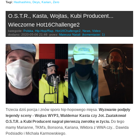
Tagi:
Hashashins
,
Deys
,
Karian
,
Zero
O.S.T.R., Kasta, Wojtas, Kubi Producent...
Wieczorne Hot16Challenge2
kategorie:
Polska
,
Hip-Hop/Rap
,
Hot16Challenge2
,
News
,
Video
dodano:
2020-05-06 21:46
przez:
Mateusz Natali
(komentarze: 1)
Trzecia dziś porcja i znów sporo hip-hopowego mięsa.
Wyzwanie podjęły
legendy sceny - Wojtas WYP3, Waldemar Kasta czy Jot. Zaatakował
O.S.T.R. a Kubi Producent nagrał pierwszą zwrotkę w życiu.
Do tego
mamy Marianne, TKM'a, Bonsona, Kariana, Wiktora z WWA czy... Dawida
Podsiadło i Michała Karmowskiego.