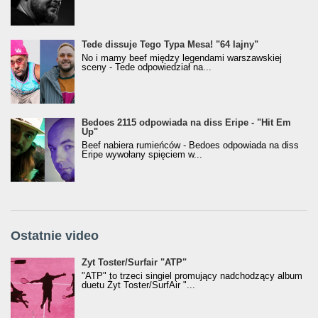
Tede dissuje Tego Typa Mesa! "64 lajny"
No i mamy beef między legendami warszawskiej
sceny - Tede odpowiedział na...
Bedoes 2115 odpowiada na diss Eripe - "Hit Em
Up"
Beef nabiera rumieńców - Bedoes odpowiada na diss
Eripe wywołany spięciem w...
Ostatnie video
Żyt Toster/SurfAir - ATP VIDEO
Żyt Toster/Surfair "ATP"
"ATP" to trzeci singiel promujący nadchodzący album
duetu Żyt Toster/SurfAir "...