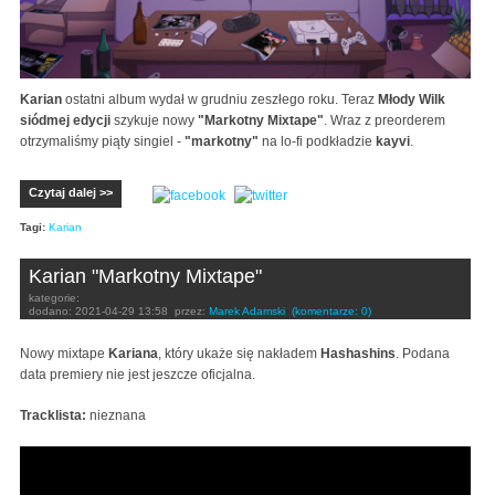
Karian
ostatni album wydał w grudniu zeszłego roku. Teraz
Młody Wilk
siódmej edycji
szykuje nowy
"Markotny Mixtape"
. Wraz z preorderem
otrzymaliśmy piąty singiel -
"markotny"
na lo-fi podkładzie
kayvi
.
Czytaj dalej >>
Tagi:
Karian
Karian "Markotny Mixtape"
kategorie:
dodano:
2021-04-29 13:58
przez:
Marek Adamski
(komentarze: 0)
Nowy mixtape
Kariana
, który ukaże się nakładem
Hashashins
. Podana
data premiery nie jest jeszcze oficjalna.
Tracklista:
nieznana