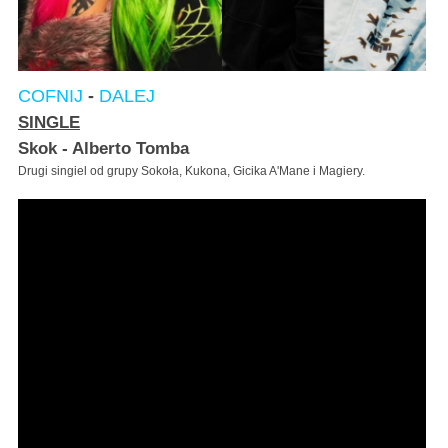
COFNIJ
-
DALEJ
SINGLE
Skok - Alberto Tomba
Drugi singiel od grupy Sokoła, Kukona, Gicika A'Mane i Magiery.