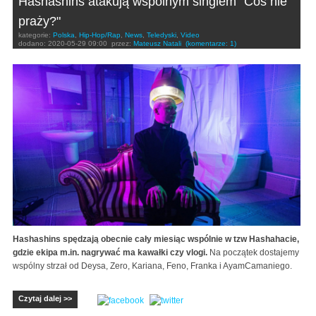
Hashashins atakują wspólnym singlem "Coś nie
praży?"
kategorie:
Polska
,
Hip-Hop/Rap
,
News
,
Teledyski
,
Video
dodano:
2020-05-29 09:00
przez:
Mateusz Natali
(komentarze: 1)
Hashashins spędzają obecnie cały miesiąc wspólnie w tzw Hashahacie,
gdzie ekipa m.in. nagrywać ma kawałki czy vlogi.
Na początek dostajemy
wspólny strzał od Deysa, Zero, Kariana, Feno, Franka i AyamCamaniego.
Czytaj dalej >>