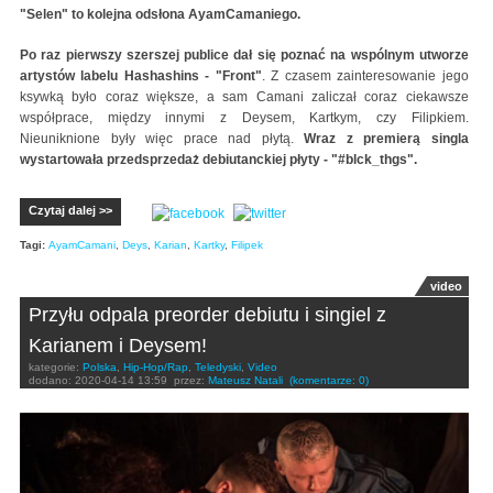
"Selen" to kolejna odsłona AyamCamaniego.
Po raz pierwszy szerszej publice dał się poznać na wspólnym utworze
artystów labelu Hashashins - "Front"
. Z czasem zainteresowanie jego
ksywką było coraz większe, a sam Camani zaliczał coraz ciekawsze
współprace, między innymi z Deysem, Kartkym, czy Filipkiem.
Nieuniknione były więc prace nad płytą.
Wraz z premierą singla
wystartowała przedsprzedaż debiutanckiej płyty - "#blck_thgs".
Czytaj dalej >>
Tagi:
AyamCamani
,
Deys
,
Karian
,
Kartky
,
Filipek
video
Przyłu odpala preorder debiutu i singiel z
Karianem i Deysem!
kategorie:
Polska
,
Hip-Hop/Rap
,
Teledyski
,
Video
dodano:
2020-04-14 13:59
przez:
Mateusz Natali
(komentarze: 0)