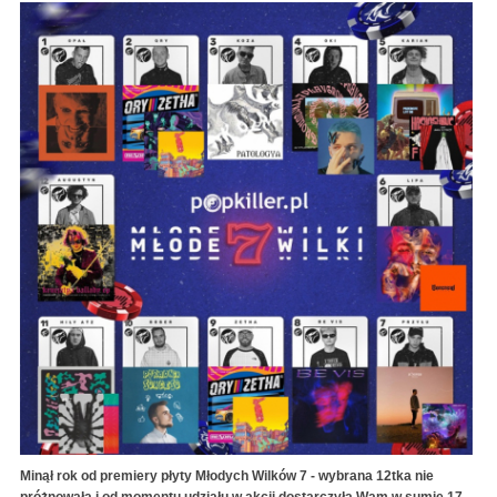
Minął rok od premiery płyty Młodych Wilków 7 - wybrana 12tka nie
próżnowała i od momentu udziału w akcji dostarczyła Wam w sumie 17