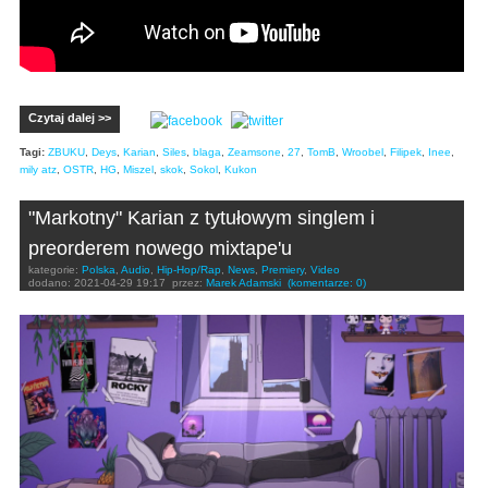
Czytaj dalej >>
Tagi:
ZBUKU
,
Deys
,
Karian
,
Siles
,
blaga
,
Zeamsone
,
27
,
TomB
,
Wroobel
,
Filipek
,
Inee
,
mily atz
,
OSTR
,
HG
,
Miszel
,
skok
,
Sokol
,
Kukon
"Markotny" Karian z tytułowym singlem i
preorderem nowego mixtape'u
kategorie:
Polska
,
Audio
,
Hip-Hop/Rap
,
News
,
Premiery
,
Video
dodano:
2021-04-29 19:17
przez:
Marek Adamski
(komentarze: 0)