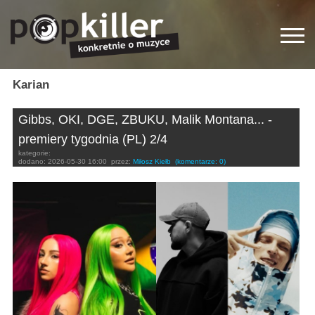
Karian
Gibbs, OKI, DGE, ZBUKU, Malik Montana... -
premiery tygodnia (PL) 2/4
kategorie:
dodano:
2026-05-30 16:00
przez:
Miłosz Kiełb
(komentarze: 0)