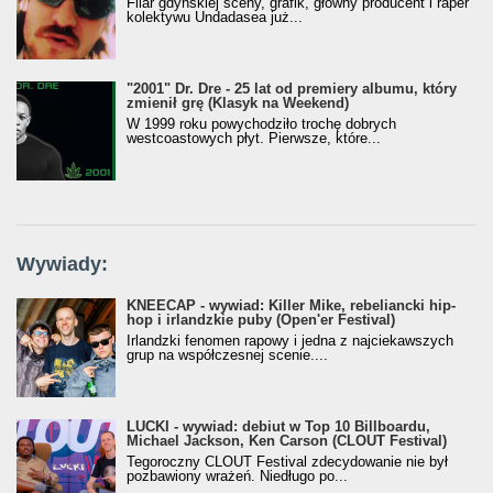
Filar gdyńskiej sceny, grafik, główny producent i raper
kolektywu Undadasea już...
"2001" Dr. Dre - 25 lat od premiery albumu, który
zmienił grę (Klasyk na Weekend)
W 1999 roku powychodziło trochę dobrych
westcoastowych płyt. Pierwsze, które...
Wywiady:
KNEECAP - wywiad: Killer Mike, rebeliancki hip-
hop i irlandzkie puby (Open'er Festival)
Irlandzki fenomen rapowy i jedna z najciekawszych
grup na współczesnej scenie....
LUCKI - wywiad: debiut w Top 10 Billboardu,
Michael Jackson, Ken Carson (CLOUT Festival)
Tegoroczny CLOUT Festival zdecydowanie nie był
pozbawiony wrażeń. Niedługo po...