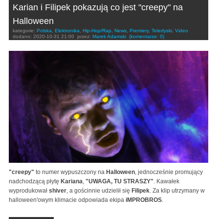
Karian i Filipek pokazują co jest "creepy" na
Halloween
kategorie:
Polska
,
Elektronika
,
Hip-Hop/Rap
,
News
,
Premiery
,
Teledyski
,
Video
dodano:
2020-10-31 21:00
przez:
Marek Adamski
(komentarze: 0)
"creepy"
to numer wypuszczony na
Halloween
, jednocześnie promujący
nadchodzącą płytę
Kariana
,
"UWAGA, TU STRASZY"
. Kawałek
wyprodukował
shiver
, a gościnnie udzielił się
Filipek
. Za klip utrzymany w
halloween'owym klimacie odpowiada ekipa
iMPROBROS
.