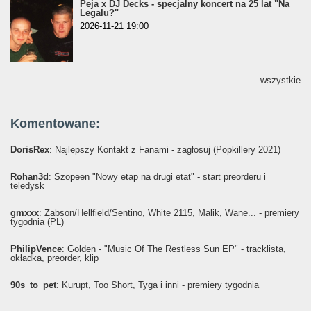
Peja x DJ Decks - specjalny koncert na 25 lat "Na
Legalu?"
2026-11-21 19:00
wszystkie
Komentowane:
DorisRex
: Najlepszy Kontakt z Fanami - zagłosuj (Popkillery 2021)
Rohan3d
: Szopeen "Nowy etap na drugi etat" - start preorderu i
teledysk
gmxxx
: Żabson/Hellfield/Sentino, White 2115, Malik, Wane... - premiery
tygodnia (PL)
PhilipVence
: Golden - "Music Of The Restless Sun EP" - tracklista,
okładka, preorder, klip
90s_to_pet
: Kurupt, Too Short, Tyga i inni - premiery tygodnia