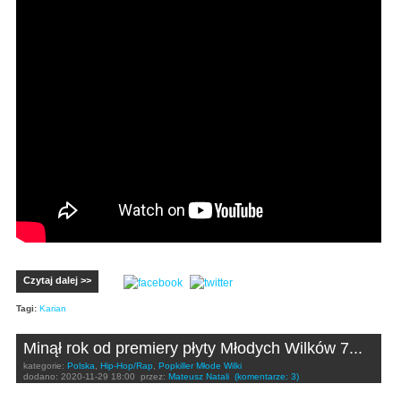
Czytaj dalej >>
Tagi:
Karian
Minął rok od premiery płyty Młodych Wilków 7...
kategorie:
Polska
,
Hip-Hop/Rap
,
Popkiller Młode Wilki
dodano:
2020-11-29 18:00
przez:
Mateusz Natali
(komentarze: 3)