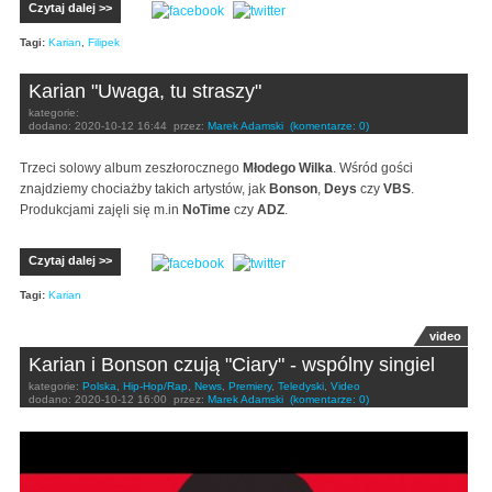
Czytaj dalej >>
Tagi:
Karian
,
Filipek
Karian "Uwaga, tu straszy"
kategorie:
dodano:
2020-10-12 16:44
przez:
Marek Adamski
(komentarze: 0)
Trzeci solowy album zeszłorocznego
Młodego Wilka
. Wśród gości
znajdziemy chociażby takich artystów, jak
Bonson
,
Deys
czy
VBS
.
Produkcjami zajęli się m.in
NoTime
czy
ADZ
.
Czytaj dalej >>
Tagi:
Karian
video
Karian i Bonson czują "Ciary" - wspólny singiel
kategorie:
Polska
,
Hip-Hop/Rap
,
News
,
Premiery
,
Teledyski
,
Video
dodano:
2020-10-12 16:00
przez:
Marek Adamski
(komentarze: 0)