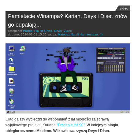
video
Pamiętacie Winampa? Karian, Deys i Diset znów
go odpalają...
kategorie:
Polska
,
Hip-Hop/Rap
,
News
,
Video
dodano:
2020-03-01 15:00
przez:
Mateusz Natali
(komentarze: 4)
Ciąg dalszy wycieczki do wspomnień z lat młodości za sprawą
wyjątkowego projektu Kariana
"Przeboje lat '90"
.
W kolejnym singlu
ubiegłorocznemu Młodemu Wilkowi towarzyszą Deys i Diset.