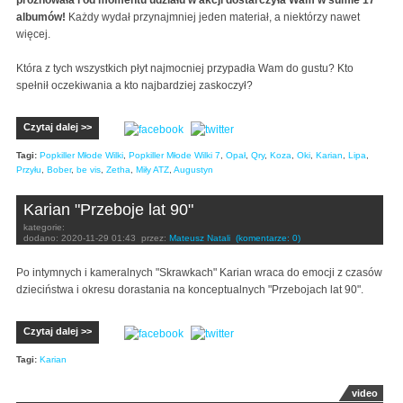
albumów!
Każdy wydał przynajmniej jeden materiał, a niektórzy nawet
więcej.
Która z tych wszystkich płyt najmocniej przypadła Wam do gustu? Kto
spełnił oczekiwania a kto najbardziej zaskoczył?
Czytaj dalej >>
Tagi:
Popkiller Młode Wilki
,
Popkiller Młode Wilki 7
,
Opał
,
Qry
,
Koza
,
Oki
,
Karian
,
Lipa
,
Przyłu
,
Bober
,
be vis
,
Zetha
,
Miły ATZ
,
Augustyn
Karian "Przeboje lat 90"
kategorie:
dodano:
2020-11-29 01:43
przez:
Mateusz Natali
(komentarze: 0)
Po intymnych i kameralnych "Skrawkach" Karian wraca do emocji z czasów
dzieciństwa i okresu dorastania na konceptualnych "Przebojach lat 90".
Czytaj dalej >>
Tagi:
Karian
video