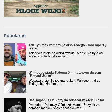
Popularne
Ten Typ Mes komentuje diss Tedego - inni raperzy
także
Takiego starcia na warszawskiej scenie nie było od
wielu lat - Tede zdissował...
Wini odpowiada Tedemu 5-minutowym dissem
"Przytul Jacka"
Wydawało się, że jedyną reakcją Winiego na diss
Tedego będzie film z...
Bas Tajpan R.I.P. - artysta odszedł w wieku 47 lat
Prezydent Dąbrowy Górniczej Marcin Bazylak za
pomocą mediów społecznościowych...