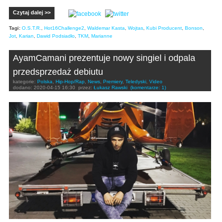
Czytaj dalej >>
Tagi:
O.S.T.R.
,
Hot16Challenge2
,
Waldemar Kasta
,
Wojtas
,
Kubi Producent
,
Bonson
,
Jot
,
Karian
,
Dawid Podsiadło
,
TKM
,
Marianne
AyamCamani prezentuje nowy singiel i odpala
przedsprzedaż debiutu
kategorie:
Polska
,
Hip-Hop/Rap
,
News
,
Premiery
,
Teledyski
,
Video
dodano:
2020-04-15 16:30
przez:
Łukasz Rawski
(komentarze: 1)