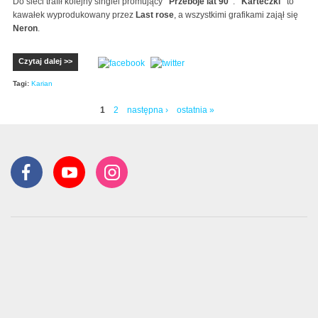
Do sieci trafił kolejny singiel promujący
"Przeboje lat 90"
.
"Karteczki"
to
kawałek wyprodukowany przez
Last rose
, a wszystkimi grafikami zajął się
Neron
.
Czytaj dalej >>
Tagi:
Karian
1
2
następna ›
ostatnia »
Strony