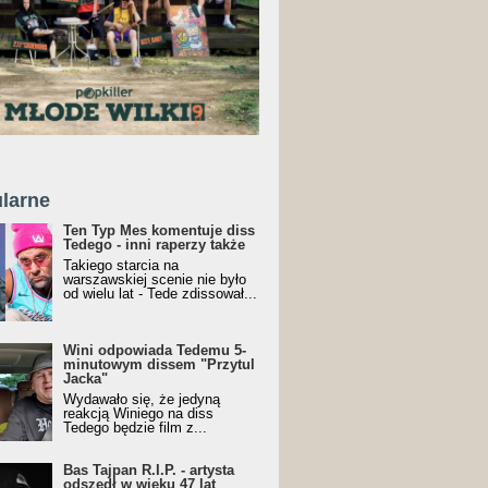
larne
Ten Typ Mes komentuje diss
Tedego - inni raperzy także
Takiego starcia na
warszawskiej scenie nie było
od wielu lat - Tede zdissował...
Wini odpowiada Tedemu 5-
minutowym dissem "Przytul
Jacka"
Wydawało się, że jedyną
reakcją Winiego na diss
Tedego będzie film z...
Bas Tajpan R.I.P. - artysta
odszedł w wieku 47 lat