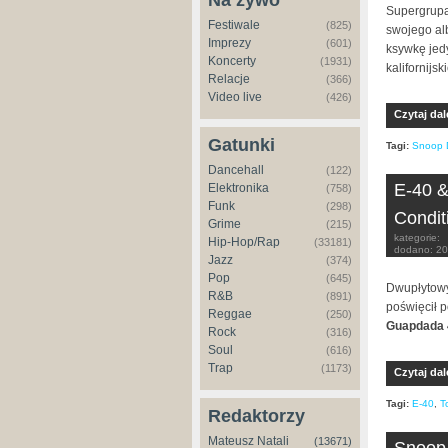
Na żywo
Supergrup
Festiwale
(825)
swojego al
Imprezy
(601)
ksywkę jedy
Koncerty
(1931)
kalifornijs
Relacje
(366)
Video live
(426)
Czytaj dal
Gatunki
Tagi:
Snoop 
Dancehall
(122)
E-40 &
Elektronika
(758)
Funk
(298)
Condit
Grime
(215)
kategorie:
Hip-Hop/Rap
(33181)
dodano:
20
Jazz
(374)
Pop
(645)
Dwupłytow
R&B
(891)
poświęcił 
Reggae
(250)
Guapdada 
Rock
(316)
Soul
(616)
Trap
(1173)
Czytaj dal
Tagi:
E-40
,
T
Redaktorzy
Mateusz Natali
(13671)
Snoop 