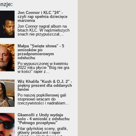
nzje:
Jon Connor i KLC "24" -
czyli rap spełnia dziecięce
marzenia
Jon Connor nagrał album na
bitach KLC. W najśmielszych
snach nie przypuszczał,...
Małpa "Święte słowa" - 5
wniosków po
przedpremierowym
odsłuchu
Po wypuszczonej w kwietniu
2022 roku płycie "Bóg nie gra
w kości" raper z...
Wiz Khalifa "Kush & O.J. 2" -
piękny prezent dla oddanych
fanów
Po naszej popkillerowej gali
stopniowo wracam do
rzeczywistości i nadrabiam...
Gkamolli z Undy wydaje
solo - 4 wnioski z odsłuchu
"Pełnego przepływu"
Filar gdyńskiej sceny, grafik,
główny producent i raper