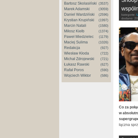
Bartosz Skolasiński
(3537)
wspóln
Marek Adamski
(3059)
Daniel Wardziński
(2596)
kategorie:
dodano:
20
Krystian Krupiński
(1997)
Marcin Natali
(1580)
Miłosz Kiełb
(1374)
Paweł Miedzielec
(1179)
Maciej Sulima
(1026)
Redakcja
(927)
Wiesław Kłoda
(722)
Michał Zdrojewski
(721)
Łukasz Rawski
(627)
Rafał Poros
(590)
Wojciech Wiktor
(586)
Co za połą
w absolutny
supergrup
łączna spr