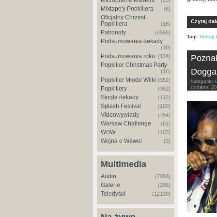
Microphone Masters
(23)
Mixtape'y Popkillera
(8)
Oficjalny Chrzest
Czytaj dal
Popkillera
(18)
Patronaty
(4566)
Tagi:
Snoop 
Podsumowania dekady
(30)
Podsumowania roku
(134)
Poznal
Popkiller Christmas Party
Dogga,
(16)
Popkiller Młode Wilki
(352)
kategorie:
dodano:
20
Popkillery
(352)
Single dekady
(132)
Splash Festival
(100)
Videowywiady
(754)
Warsaw Challenge
(61)
WBW
(167)
Wojna o Wawel
(3)
Multimedia
Audio
(7058)
Galerie
(286)
Teledyski
(12130)