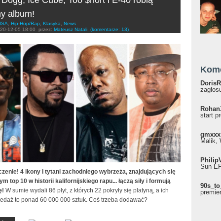
y album!
USA
,
Hip-Hop/Rap
,
Klasyka
,
News
20-12-05 18:00
przez:
Mateusz Natali
(komentarze: 13)
Kom
DorisR
zagłosu
Rohan
start p
gmxxx
Malik, 
Philip
Sun EP"
czenie! 4 ikony i tytani zachodniego wybrzeża, znajdujących się
m top 10 w historii kalifornijskiego rapu... łączą siły i formują
90s_to
ę!
W sumie wydali 86 płyt, z których 22 pokryły się platyną, a ich
premie
zedaż to ponad 60 000 000 sztuk. Coś trzeba dodawać?