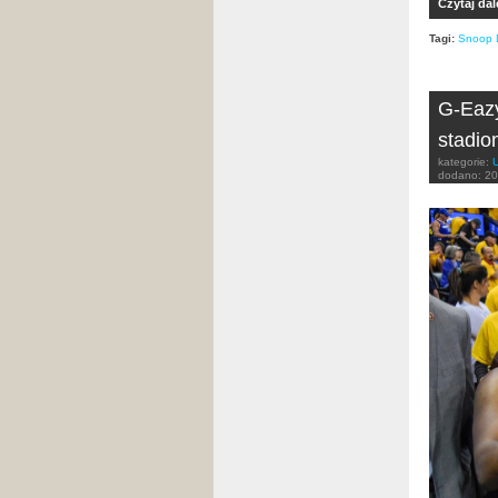
Czytaj dal
Tagi:
Snoop 
G-Eazy
stadio
kategorie:
dodano:
20