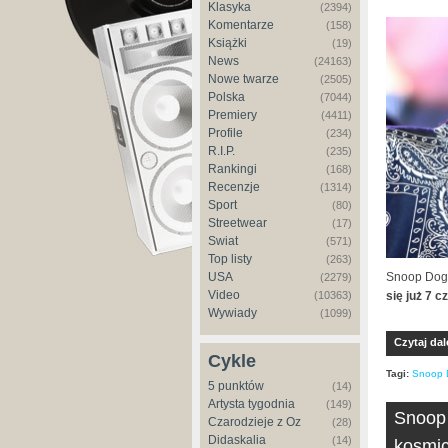
Klasyka
(2394)
Komentarze
(158)
Książki
(19)
News
(24163)
Nowe twarze
(2505)
Polska
(7044)
Premiery
(4411)
Profile
(234)
R.I.P.
(235)
Rankingi
(168)
Recenzje
(1314)
Sport
(80)
Streetwear
(17)
Świat
(571)
Top listy
(263)
Snoop Dogg
USA
(2279)
Video
się już 7 
(10363)
Wywiady
(1099)
Czytaj dal
Cykle
Tagi:
Snoop 
5 punktów
(14)
Artysta tygodnia
(149)
Snoop 
Czarodzieje z Oz
(28)
Didaskalia
(14)
kosmic