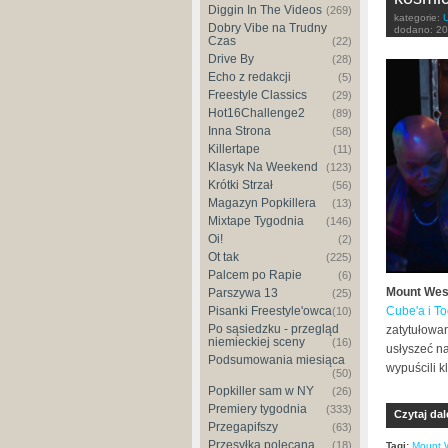
Diggin In The Videos
(269)
kategorie:
Dobry Vibe na Trudny
dodano:
20
Czas
(22)
Drive By
(28)
Echo z redakcji
(5)
Freestyle Classics
(29)
Hot16Challenge2
(89)
Inna Strona
(58)
Killertape
(11)
Klasyk Na Weekend
(123)
Krótki Strzał
(56)
Magazyn Popkillera
(13)
Mixtape Tygodnia
(146)
Oi!
(2)
Ot tak
(225)
Palcem po Rapie
(6)
Mount Wes
Parszywa 13
(25)
Cube'a i To
Pisanki Freestyle'owca
(10)
Po sąsiedzku - przegląd
zatytułowa
niemieckiej sceny
(16)
usłyszeć n
Podsumowania miesiąca
wypuścili k
(50)
Popkiller sam w NY
(26)
Premiery tygodnia
(333)
Czytaj dal
Przegapifszy
(63)
Przesyłka polecana
(18)
Tagi:
Mount 