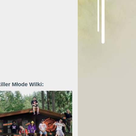
iller Młode Wilki: