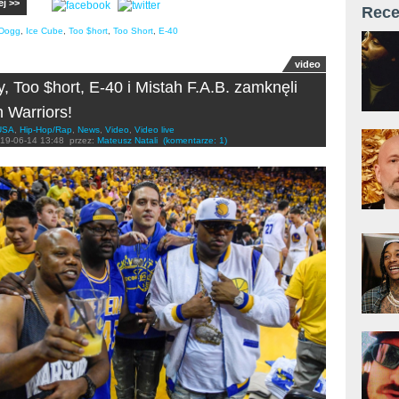
ej >>
Rece
Dogg
,
Ice Cube
,
Too $hort
,
Too Short
,
E-40
video
, Too $hort, E-40 i Mistah F.A.B. zamknęli
n Warriors!
USA
,
Hip-Hop/Rap
,
News
,
Video
,
Video live
19-06-14 13:48
przez:
Mateusz Natali
(komentarze: 1)