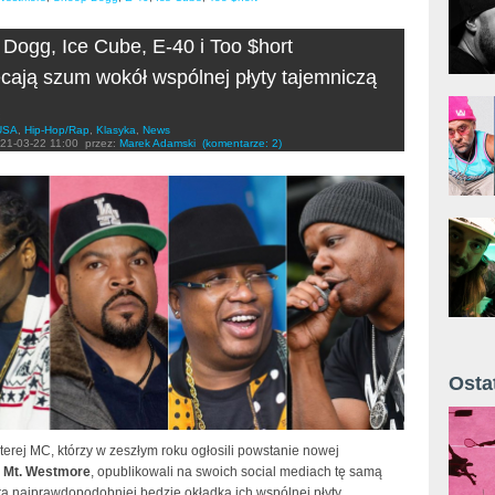
Dogg, Ice Cube, E-40 i Too $hort
cają szum wokół wspólnej płyty tajemniczą
USA
,
Hip-Hop/Rap
,
Klasyka
,
News
21-03-22 11:00
przez:
Marek Adamski
(komentarze: 2)
Osta
Żyt 
erej MC, którzy w zeszłym roku ogłosili powstanie nowej
y
Mt. Westmore
, opublikowali na swoich social mediach tę samą
óra najprawdopodobniej będzie okładką ich wspólnej płyty.