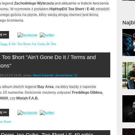
a legend
Zachodniego Wybrzeża
jest aktualnie w trakcie tworzenia
bumu. W rozmowie z portalem
HipHopDX
Too $hort
i
E-40
zdradzili
nego gościa na płycie, który swoją drogą również jest ikoną
kiego brzmienia.
Najb
ej >>
Dogg
,
E-40
,
Too $hort
,
Ice Cube
,
Dr. Dre
 Too $hort "Ain’t Gone Do It / Terms and
ions"
20-12-23 13:01
przez:
Marek Adamski
(komentarze: 0)
y album dwóch legend
Bay Area
, na który każdy z raperów
po 10 numerów. Gościnnie możemy usłyszeć
Freddiego Gibbsa
,
4000
, czy
Mistah F.A.B.
ej >>
oo $hort
Dogg, Ice Cube, Too $hort i E-40 robią