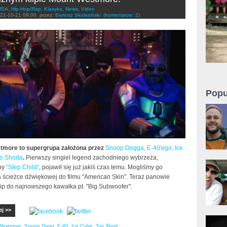
USA
,
Hip-Hop/Rap
,
Klasyka
,
News
,
Video
21-10-21 09:00
przez:
Bartosz Skolasiński
(komentarze: 2)
Popu
tmore to supergrupa założona przez
Snoop Dogga, E-40'ego, Ice
o Shorta
.
Pierwszy singiel legend zachodniego wybrzeża,
ny
"Step Child"
, pojawił się już jakiś czas temu. Mogliśmy go
a ścieżce dźwiękowej do filmu "American Skin". Teraz panowie
lip do najnowszego kawałka pt. "Big Subwoofer".
ej >>
Westmore
,
Snoop Dogg
,
E-40
,
Ice Cube
,
Too $hort