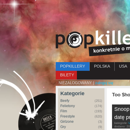
Menu główne
POPKILLERY
POLSKA
USA
BILETY
NIEZALOGOWANY |
zaloguj się
Kategorie
Too $ho
Beefy
(251)
Felietony
(174)
Snoop 
Film
(193)
Freestyle
datę p
(620)
Girlzone
(3)
kategorie:
Gry
dodano:
20
(9)