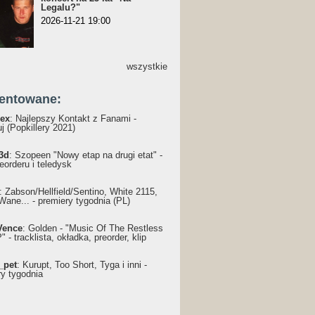
Legalu?"
2026-11-21 19:00
wszystkie
entowane:
ex
: Najlepszy Kontakt z Fanami -
j (Popkillery 2021)
3d
: Szopeen "Nowy etap na drugi etat" -
reorderu i teledysk
: Żabson/Hellfield/Sentino, White 2115,
Wane... - premiery tygodnia (PL)
Vence
: Golden - "Music Of The Restless
 - tracklista, okładka, preorder, klip
_pet
: Kurupt, Too Short, Tyga i inni -
ry tygodnia