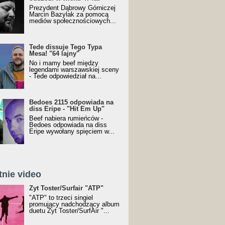
Prezydent Dąbrowy Górniczej
Marcin Bazylak za pomocą
mediów społecznościowych...
Tede dissuje Tego Typa
Mesa! "64 lajny"
No i mamy beef między
legendami warszawskiej sceny
- Tede odpowiedział na...
Bedoes 2115 odpowiada na
diss Eripe - "Hit Em Up"
Beef nabiera rumieńców -
Bedoes odpowiada na diss
Eripe wywołany spięciem w...
tnie video
Toster/SurfAir - ATP VIDEO
Żyt Toster/Surfair "ATP"
"ATP" to trzeci singiel
promujący nadchodzący album
duetu Żyt Toster/SurfAir "...