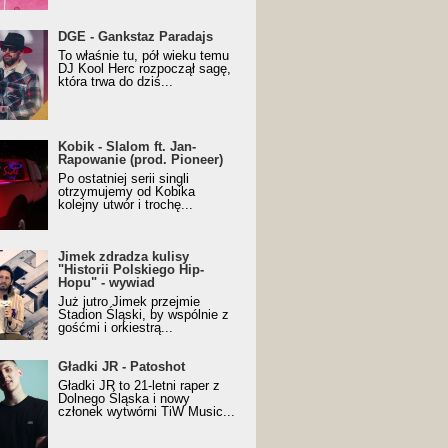
URALesko z nagrodą za
DGE - Gankstaz Paradajs
yczny/Trueschoolowy
To właśnie tu, pół wieku temu
m Roku (Popkillery 2023)
DJ Kool Herc rozpoczął sagę,
która trwa do dziś...
 - Slalom ft. Jan-
Kobik - Slalom ft. Jan-
wanie (prod. Pioneer)
Rapowanie (prod. Pioneer)
cial Music Visualiser]
Po ostatniej serii singli
otrzymujemy od Kobika
kolejny utwór i trochę...
k zdradza kulisy "Historii
Jimek zdradza kulisy
kiego Hip-Hopu" - wywiad
"Historii Polskiego Hip-
Hopu" - wywiad
Już jutro Jimek przejmie
Stadion Śląski, by wspólnie z
gośćmi i orkiestrą...
ki JR - Patoshot
Gładki JR - Patoshot
Gładki JR to 21-letni raper z
Dolnego Śląska i nowy
członek wytwórni TiW Music...