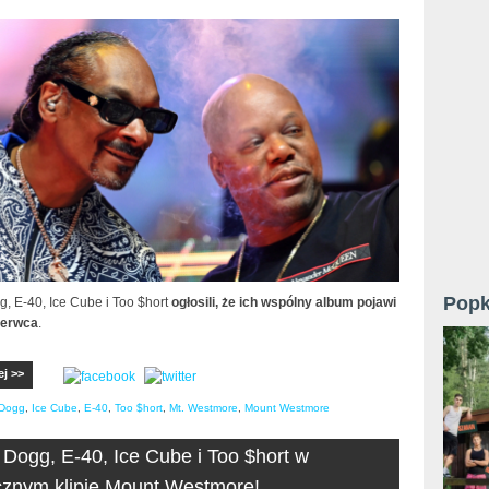
Popk
, E-40, Ice Cube i Too $hort
ogłosili, że ich wspólny album pojawi
czerwca
.
ej >>
Dogg
,
Ice Cube
,
E-40
,
Too $hort
,
Mt. Westmore
,
Mount Westmore
Dogg, E-40, Ice Cube i Too $hort w
znym klipie Mount Westmore!