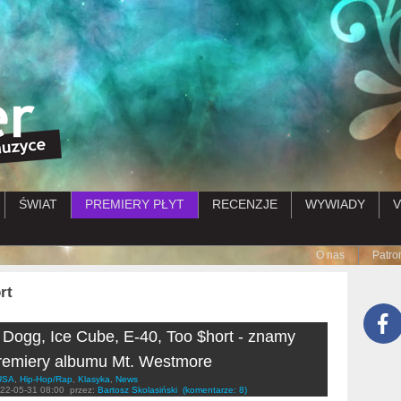
Przejdź do treści
ŚWIAT
PREMIERY PŁYT
RECENZJE
WYWIADY
V
Submenu
O nas
Patro
rt
Dogg, Ice Cube, E-40, Too $hort - znamy
remiery albumu Mt. Westmore
USA
,
Hip-Hop/Rap
,
Klasyka
,
News
22-05-31 08:00
przez:
Bartosz Skolasiński
(komentarze: 8)