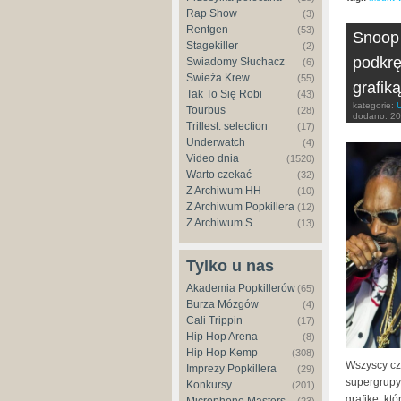
Rap Show
(3)
Rentgen
(53)
Snoop 
Stagekiller
(2)
podkrę
Świadomy Słuchacz
(6)
Świeża Krew
(55)
grafiką
Tak To Się Robi
(43)
kategorie:
Tourbus
(28)
dodano:
20
Trillest. selection
(17)
Underwatch
(4)
Video dnia
(1520)
Warto czekać
(32)
Z Archiwum HH
(10)
Z Archiwum Popkillera
(12)
Z Archiwum S
(13)
Tylko u nas
Akademia Popkillerów
(65)
Burza Mózgów
(4)
Cali Trippin
(17)
Hip Hop Arena
(8)
Hip Hop Kemp
(308)
Wszyscy czt
Imprezy Popkillera
(29)
supergrup
Konkursy
(201)
grafikę, kt