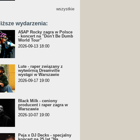
wszystkie
liższe wydarzenia:
A$AP Rocky zagra w Polsce
- koncert na "Don't Be Dumb
World Tour"
2026-09-13 18:00
Lute - raper związany z
wytwórnią Dreamville
wystąpi w Warszawie
2026-09-17 19:00
Black Milk - ceniony
producent i raper zagra w
Warszawie
2026-10-07 19:00
Peja x DJ Decks - specjalny
koncert na 25 lat "Na