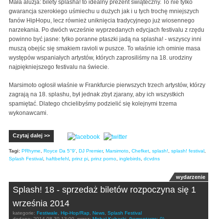
Mała aluzja: bilety splasha! to idealny prezent świąteczny. To nie tylko
gwarancja szerokiego uśmiechu u dużych jak i u tych trochę mniejszych
fanów HipHopu, lecz również uniknięcia tradycyjnego już wiosennego
narzekania. Po dwóch wcześnie wyprzedanych edycjach festivalu z rzędu
powinno być jasne: tylko poranne ptaszki jadą na splasha! - wszyscy inni
muszą obejśc się smakiem ravioli w puszce. To właśnie ich ominie masa
występów wspaniałych artystów, których zaprosiliśmy na 18. urodziny
najpiękniejszego festivalu na świecie.
Marsimoto ogłosił właśnie w Frankfurcie pierwszych trzech artystów, którzy
zagrają na 18. splashu, był jednak zbyt zjarany, aby ich wszystkich
spamiętać. Dlatego chcielibyśmy podzielić się kolejnymi trzema
wykonawcami.
Czytaj dalej >>
Tagi:
PRhyme
,
Royce Da 5''9'
,
DJ Premier
,
Marsimoto
,
Chefket
,
splash!
,
splash! festival
,
Splash Festival
,
haftbefehl
,
prinz pi
,
prinz porno
,
inglebirds
,
dcvdns
wydarzenie
Splash! 18 - sprzedaż biletów rozpoczyna się 1
września 2014
kategorie:
Festiwale
,
Hip-Hop/Rap
,
News
,
Splash Festival
dodano:
2014-08-30 13:00
przez:
Michał Kubacki
(komentarze: 0)