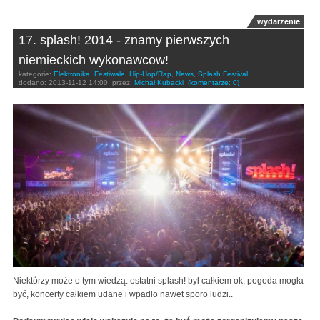
wydarzenie
17. splash! 2014 - znamy pierwszych
niemieckich wykonawcow!
kategorie:
Elektronika
,
Festiwale
,
Hip-Hop/Rap
,
News
,
Splash Festival
dodano:
2013-11-12 14:00
przez:
Michał Kubacki
(komentarze: 0)
Niektórzy może o tym wiedzą: ostatni splash! był całkiem ok, pogoda mogła
być, koncerty całkiem udane i wpadło nawet sporo ludzi..