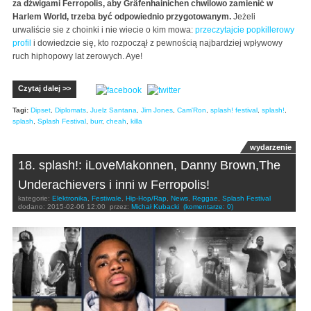
za dźwigami Ferropolis, aby Gräfenhainichen chwilowo zamienić w
Harlem World, trzeba być odpowiednio przygotowanym.
Jeżeli
urwaliście sie z choinki i nie wiecie o kim mowa:
przeczytajcie popkillerowy
profil
i dowiedzcie się, kto rozpoczął z pewnością najbardziej wpływowy
ruch hiphopowy lat zerowych. Aye!
Czytaj dalej >>
Tagi:
Dipset
,
Diplomats
,
Juelz Santana
,
Jim Jones
,
Cam'Ron
,
splash! festival
,
splash!
,
splash
,
Splash Festival
,
burr
,
cheah
,
killa
wydarzenie
18. splash!: iLoveMakonnen, Danny Brown,The
Underachievers i inni w Ferropolis!
kategorie:
Elektronika
,
Festiwale
,
Hip-Hop/Rap
,
News
,
Reggae
,
Splash Festival
dodano:
2015-02-06 12:00
przez:
Michał Kubacki
(komentarze: 0)