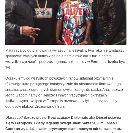
Mała rada co do planowania wyjazdu na festival: w tym roku nie wystarczy
spakować zwykłych outfitów na pole namiotowe ala "i tak je potem
wszystkie wyrzucę" - podczas tegorocznej imprezy w Ferropolis trzeba być
fly!
Oczekujemy od wszystkich poważnych fanów splasha! przynajmniej
różowego futra pasującego kolorystycznie do absurdalnie limitowanego
sneakersa oraz ogromnych diamentowych zapięc do paska. Aha, jeszcze
jedno: Zapominamy o "Heldze" i innych tradycyjnych okrzykach
festiwalowych - w lipcu w Ferropolis rozmawiamy tylko poprzez adliby
odgłosów ptaków. Zrozumiano? Burr.
Dlaczego? Bardzo proste:
Powracający Diplomats aka Dipset pojawią
się w Ferropolis. I kiedy legendy swagu Juelz Santana, Jim Jones i
Cam’ron wylądują swoim prywatnym diamentowym odrzutowcem tuż