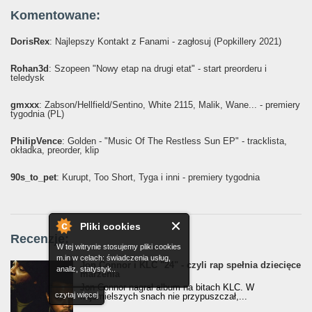
Komentowane:
DorisRex
: Najlepszy Kontakt z Fanami - zagłosuj (Popkillery 2021)
Rohan3d
: Szopeen "Nowy etap na drugi etat" - start preorderu i
teledysk
gmxxx
: Żabson/Hellfield/Sentino, White 2115, Malik, Wane... - premiery
tygodnia (PL)
PhilipVence
: Golden - "Music Of The Restless Sun EP" - tracklista,
okładka, preorder, klip
90s_to_pet
: Kurupt, Too Short, Tyga i inni - premiery tygodnia
Pliki cookies
Recenzje:
W tej witrynie stosujemy pliki cookies
m.in w celach: świadczenia usług,
Jon Connor i KLC "24" - czyli rap spełnia dziecięce
analiz, statystyk..
marzenia
Jon Connor nagrał album na bitach KLC. W
czytaj więcej
najśmielszych snach nie przypuszczał,...