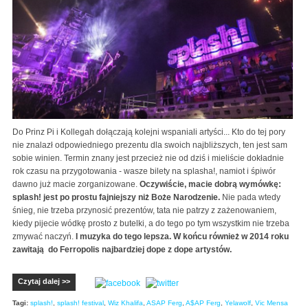
Do Prinz Pi i Kollegah dołączają kolejni wspaniali artyści... Kto do tej pory
nie znalazł odpowiedniego prezentu dla swoich najbliższych, ten jest sam
sobie winien. Termin znany jest przecież nie od dziś i mieliście dokładnie
rok czasu na przygotowania - wasze bilety na splasha!, namiot i śpiwór
dawno już macie zorganizowane.
Oczywiście, macie dobrą wymówkę:
splash! jest po prostu fajniejszy niż Boże Narodzenie.
Nie pada wtedy
śnieg, nie trzeba przynosić prezentów, tata nie patrzy z zażenowaniem,
kiedy pijecie wódkę prosto z butelki, a do tego po tym wszystkim nie trzeba
zmywać naczyń.
I muzyka do tego lepsza. W końcu również w 2014 roku
zawitają do Ferropolis najbardziej dope z dope artystów.
Czytaj dalej >>
Tagi:
splash!
,
splash! festival
,
Wiz Khalifa
,
ASAP Ferg
,
A$AP Ferg
,
Yelawolf
,
Vic Mensa