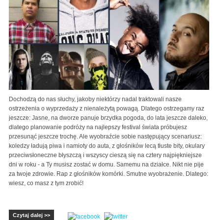
Dochodzą do nas słuchy, jakoby niektórzy nadal traktowali nasze
ostrzeżenia o wyprzedaży z nienależytą powagą. Dlatego ostrzegamy raz
jeszcze: Jasne, na dworze panuje brzydka pogoda, do lata jeszcze daleko,
dlatego planowanie podróży na najlepszy festival świata próbujesz
przesunąć jeszcze trochę. Ale wyobraźcie sobie następujący scenariusz:
koledzy ładują piwa i namioty do auta, z głośników lecą tłuste bity, okulary
przeciwsłoneczne błyszczą i wszyscy cieszą się na cztery najpiękniejsze
dni w roku - a Ty musisz zostać w domu. Samemu na działce. Nikt nie pije
za twoje zdrowie. Rap z głośników komórki. Smutne wyobrażenie. Dlatego:
wiesz, co masz z tym zrobić!
Czytaj dalej >>