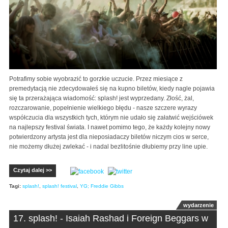
Potrafimy sobie wyobrazić to gorzkie uczucie. Przez miesiące z
premedytacją nie zdecydowałeś się na kupno biletów, kiedy nagle pojawia
się ta przerażająca wiadomość: splash! jest wyprzedany. Złość, żal,
rozczarowanie, popełnienie wielkiego błędu - nasze szczere wyrazy
współczucia dla wszystkich tych, którym nie udało się załatwić wejściówek
na najlepszy festival świata. I nawet pomimo tego, że każdy kolejny nowy
potwierdzony artysta jest dla nieposiadaczy biletów niczym cios w serce,
nie możemy dłużej zwlekać - i nadal bezlitośnie dłubiemy przy line upie.
Czytaj dalej >>
Tagi:
splash!
,
splash! festival
,
YG; Freddie Gibbs
wydarzenie
17. splash! - Isaiah Rashad i Foreign Beggars w