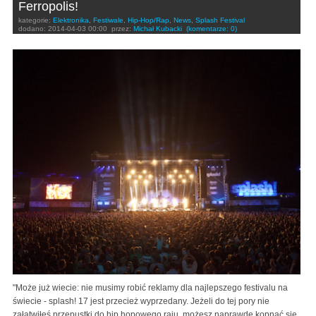
Ferropolis!
kategorie:
Elektronika
,
Festiwale
,
Hip-Hop/Rap
,
News
,
Splash Festival
dodano:
2014-04-03 00:00
przez:
Michał Kubacki
(komentarze: 0)
"Może już wiecie: nie musimy robić reklamy dla najlepszego festivalu na
świecie - splash! 17 jest przecież wyprzedany. Jeżeli do tej pory nie
załatwiłeś przepustki do hip hopowego raju, możesz naprawdę kopnąć się