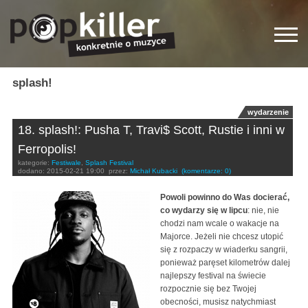
splash!
wydarzenie
18. splash!: Pusha T, Travi$ Scott, Rustie i inni w
Ferropolis!
kategorie:
Festiwale
,
Splash Festival
dodano:
2015-02-21 19:00
przez:
Michał Kubacki
(komentarze: 0)
Powoli powinno do Was docierać,
co wydarzy się w lipcu
: nie, nie
chodzi nam wcale o wakacje na
Majorce. Jeżeli nie chcesz utopić
się z rozpaczy w wiaderku sangrii,
ponieważ paręset kilometrów dalej
najlepszy festival na świecie
rozpocznie się bez Twojej
obecności, musisz natychmiast