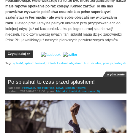
Podsumowując wiele wskazuje na to, że być może zorganizujemy nasze
małe rapowe spotkanie po raz kolejny. Koniec żartów. To dla nas
prawdziwe wyzwanie pobić dwa ostatnie lata pełne superlatyw i
szaleństwa w Ferropolis - ale wiele sobie obiecaliśmy w przyszłym
roku.
Dlatego pracujemy na pełnych obrotach przy przygotowaniach do
kolejnej edycji już od kac poniedziałku po legendarnej splashowej!
niedzieli. I to o czym wiedzą uważni fani splash! maga dzięki zapowiedzi
Prinz Pi: ujawniliśmy już naszych pierwszych potwierdzonych artystów.
Czytaj dalej >>
Tagi:
splash!
,
splash! festival
,
Splash Festival
,
alligatoah
,
k.iz.
,
dcvdns
,
prinz pi
,
kollegah
wydarzenie
Po splashu! to czas przed splashem!
kategorie:
Festiwale
,
Hip-Hop/Rap
,
News
,
Splash Festival
dodano:
2013-09-15 12:00
przez:
Michał Kubacki
(komentarze: 0)