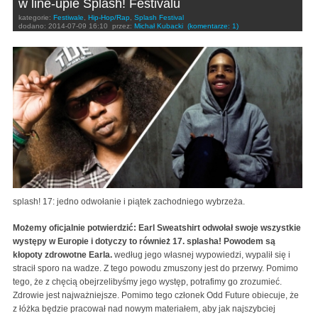
w line-upie Splash! Festivalu
kategorie:
Festiwale
,
Hip-Hop/Rap
,
Splash Festival
dodano:
2014-07-09 16:10
przez:
Michał Kubacki
(komentarze: 1)
splash! 17: jedno odwołanie i piątek zachodniego wybrzeża.
Możemy oficjalnie potwierdzić: Earl Sweatshirt odwołał swoje wszystkie
występy w Europie i dotyczy to również 17. splasha! Powodem są
kłopoty zdrowotne Earla.
według jego własnej wypowiedzi, wypalił się i
stracił sporo na wadze. Z tego powodu zmuszony jest do przerwy. Pomimo
tego, że z chęcią obejrzelibyśmy jego występ, potrafimy go zrozumieć.
Zdrowie jest najważniejsze. Pomimo tego członek Odd Future obiecuje, że
z łóżka będzie pracował nad nowym materiałem, aby jak najszybciej