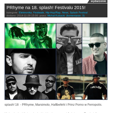
wydarzenie
PRhyme na 18. splash! Festivalu 2015!
kategorie:
Elektronika
,
Festiwale
,
Hip-Hop/Rap
,
News
,
Splash Festival
dodano:
2014-11-29 15:00
przez:
Michał Kubacki
(komentarze: 3)
splash! 18 - PRhyme, Marsimoto, Haftbefehl i Prinz Porno w Ferropolis.