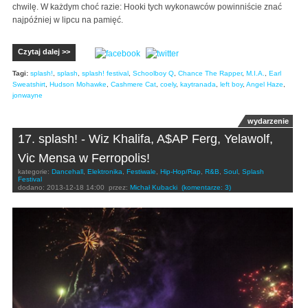
chwilę. W każdym choć razie: Hooki tych wykonawców powinniście znać
najpóźniej w lipcu na pamięć.
Czytaj dalej >>
Tagi:
splash!
,
splash
,
splash! festival
,
Schoolboy Q
,
Chance The Rapper
,
M.I.A.
,
Earl
Sweatshirt
,
Hudson Mohawke
,
Cashmere Cat
,
coely
,
kaytranada
,
left boy
,
Angel Haze
,
jonwayne
wydarzenie
17. splash! - Wiz Khalifa, A$AP Ferg, Yelawolf,
Vic Mensa w Ferropolis!
kategorie:
Dancehall
,
Elektronika
,
Festiwale
,
Hip-Hop/Rap
,
R&B
,
Soul
,
Splash
Festival
dodano:
2013-12-18 14:00
przez:
Michał Kubacki
(komentarze: 3)