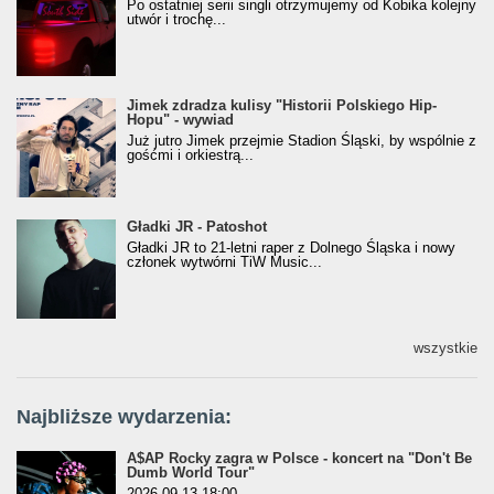
Po ostatniej serii singli otrzymujemy od Kobika kolejny
utwór i trochę...
Jimek zdradza kulisy "Historii Polskiego Hip-
Jimek zdradza kulisy "Historii Polskiego Hip-
Hopu" - wywiad
Hopu" - wywiad
Już jutro Jimek przejmie Stadion Śląski, by wspólnie z
gośćmi i orkiestrą...
Gładki JR - Patoshot
Gładki JR - Patoshot
Gładki JR to 21-letni raper z Dolnego Śląska i nowy
członek wytwórni TiW Music...
wszystkie
Najbliższe wydarzenia:
A$AP Rocky zagra w Polsce - koncert na "Don't Be
Dumb World Tour"
2026-09-13 18:00