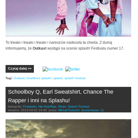
To trwało i trwało i trwało i nareszcie nadeszła ta chwila: Z dumą
informujemy, że
Outkast
wystąpi na scenie splash! Festivalu numer 17.
Czytaj dalej >>
Tagi:
Outkast
,
headliner
,
splash!
,
splash
,
splash! festival
Schoolboy Q, Earl Sweatshirt, Chance The
Rapper i inni na Splashu!
kategorie:
Festiwale
,
Hip-Hop/Rap
,
News
,
Splash Festival
dodano:
2014-03-01 14:00
przez:
Michał Kubacki
(komentarze: 3)