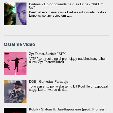
Bedoes 2115 odpowiada na diss Eripe - "Hit Em
Up"
Beef nabiera rumieńców - Bedoes odpowiada na diss
Eripe wywołany spięciem w...
Ostatnie video
Żyt Toster/SurfAir - ATP VIDEO
Żyt Toster/Surfair "ATP"
"ATP" to trzeci singiel promujący nadchodzący album
duetu Żyt Toster/SurfAir "...
donGURALesko z nagrodą za
DGE - Gankstaz Paradajs
Klasyczny/Trueschoolowy Album Roku
To właśnie tu, pół wieku temu DJ Kool Herc rozpoczął
(Popkillery 2023)
sagę, która trwa do dziś...
Kobik - Slalom ft. Jan-Rapowanie (prod. Pioneer)
Kobik - Slalom ft. Jan-Rapowanie (prod. Pioneer)
[Official Music Visualiser]