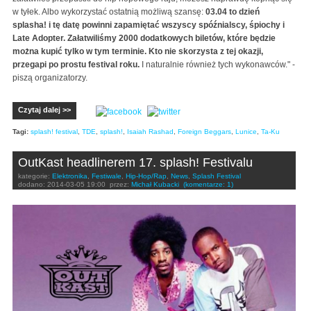
w tyłek. Albo wykorzystać ostatnią możliwą szansę:
03.04 to dzień
splasha! i tę datę powinni zapamiętać wszyscy spóźnialscy, śpiochy i
Late Adopter. Załatwiliśmy 2000 dodatkowych biletów, które będzie
można kupić tylko w tym terminie. Kto nie skorzysta z tej okazji,
przegapi po prostu festival roku.
I naturalnie również tych wykonawców." -
piszą organizatorzy.
Czytaj dalej >>
Tagi:
splash! festival
,
TDE
,
splash!
,
Isaiah Rashad
,
Foreign Beggars
,
Lunice
,
Ta-Ku
OutKast headlinerem 17. splash! Festivalu
kategorie:
Elektronika
,
Festiwale
,
Hip-Hop/Rap
,
News
,
Splash Festival
dodano:
2014-03-05 19:00
przez:
Michał Kubacki
(komentarze: 1)