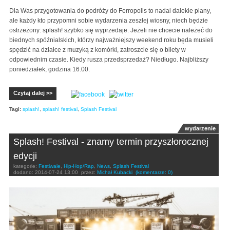
Dla Was przygotowania do podróży do Ferropolis to nadal dalekie plany,
ale każdy kto przypomni sobie wydarzenia zeszłej wiosny, niech będzie
ostrzeżony: splash! szybko się wyprzedaje. Jeżeli nie chcecie należeć do
biednych spóźnialskich, którzy najważniejszy weekend roku będa musieli
spędzić na działce z muzyką z komórki, zatroszcie się o bilety w
odpowiednim czasie. Kiedy rusza przedsprzedaż? Niedługo. Najbliższy
poniedziałek, godzina 16.00.
Czytaj dalej >>
Tagi:
splash!
,
splash! festival
,
Splash Festival
wydarzenie
Splash! Festival - znamy termin przyszłorocznej
edycji
kategorie:
Festiwale
,
Hip-Hop/Rap
,
News
,
Splash Festival
dodano:
2014-07-24 13:00
przez:
Michał Kubacki
(komentarze: 0)