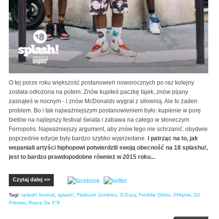
O tej porze roku większość postanowień noworocznych po raz kolejny
została odłożona na potem. Znów kupiłeś paczkę fajek, znów pijany
zasnąłeś w nocnym - i znów McDonalds wygrał z siłownią. Ale to żaden
problem. Bo i tak najważniejszym postanowieniem było: kupienie w porę
bietów na najlepszy festival świata i zabawa na całego w słoneczym
Ferropolis. Najważniejszy argument, aby znów tego nie schrzanić: obydwie
poprzednie edycje były bardzo szybko wyprzedane.
I patrząc na to, jak
wspaniali artyści hiphopowi potwierdzili swoją obecność na 18 splashu!,
jest to bardzo prawdopodobne również w 2015 roku...
Czytaj dalej >>
Tagi:
splash! festival
,
splash!
,
Flatbush Zombies
,
G-Eazy
,
Freddie Gibbs
,
PHryme
,
DJ
Premier
,
Royce Da 5''9'