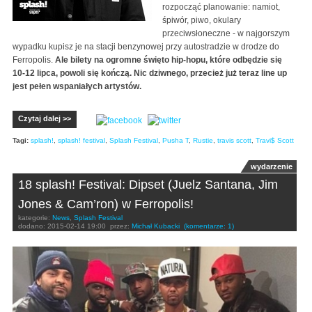
rozpocząć planowanie: namiot,
śpiwór, piwo, okulary
przeciwsłoneczne - w najgorszym
wypadku kupisz je na stacji benzynowej przy autostradzie w drodze do
Ferropolis.
Ale bilety na ogromne święto hip-hopu, które odbędzie się
10-12 lipca, powoli się kończą. Nic dziwnego, przecież już teraz line up
jest pełen wspaniałych artystów.
Czytaj dalej >>
Tagi:
splash!
,
splash! festival
,
Splash Festival
,
Pusha T
,
Rustie
,
travis scott
,
Travi$ Scott
wydarzenie
18 splash! Festival: Dipset (Juelz Santana, Jim
Jones & Cam’ron) w Ferropolis!
kategorie:
News
,
Splash Festival
dodano:
2015-02-14 19:00
przez:
Michał Kubacki
(komentarze: 1)