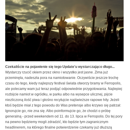
Czekaliście na pojawienie się tego Update'u wystarczająco długo...
Wystarczy rzucić okiem przez okno i wszystko jest jasne. Zima już
przeminęła, nadeszła pora na namiotowanie. Oczywiście jeszcze trochę
czasu do tego, kiedy najlepszy festival świata otworzy bramy w Ferropolis,
ale polecamy wam już teraz podjąć odpowiednie przygotowania. Najlepiej
rozbijcie namiot w ogródku, w parku albo na wysepce ulicznej, pijcie
niezliczoną ilość piwa i głośno recytujcie najświeższe rapowe hity. Jeżeli
ktoś będzie miał z tego powodu do Was pretensje albo krzywo się patrzał:
Ignorujcie go, nie zna się. Albo poinformujcie go, że chodzi o próbę
generalną - przed weekendem od 11. do 13. lipca w Ferropolis. Do tej pory
na pewno będziemy mogli zdradzić, kto będzie tym zagranicznym
headlinerem, na którego finalne potwierdzenie czekamy już dłuższą