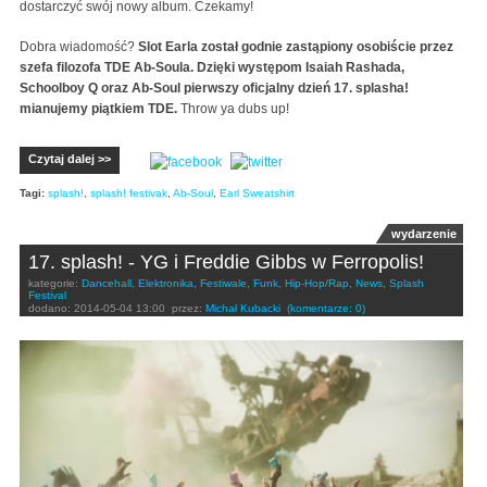
dostarczyć swój nowy album. Czekamy!
Dobra wiadomość?
Slot Earla został godnie zastąpiony osobiście przez
szefa filozofa TDE Ab-Soula. Dzięki występom Isaiah Rashada,
Schoolboy Q oraz Ab-Soul pierwszy oficjalny dzień 17. splasha!
mianujemy piątkiem TDE.
Throw ya dubs up!
Czytaj dalej >>
Tagi:
splash!
,
splash! festivak
,
Ab-Soul
,
Earl Sweatshirt
wydarzenie
17. splash! - YG i Freddie Gibbs w Ferropolis!
kategorie:
Dancehall
,
Elektronika
,
Festiwale
,
Funk
,
Hip-Hop/Rap
,
News
,
Splash
Festival
dodano:
2014-05-04 13:00
przez:
Michał Kubacki
(komentarze: 0)