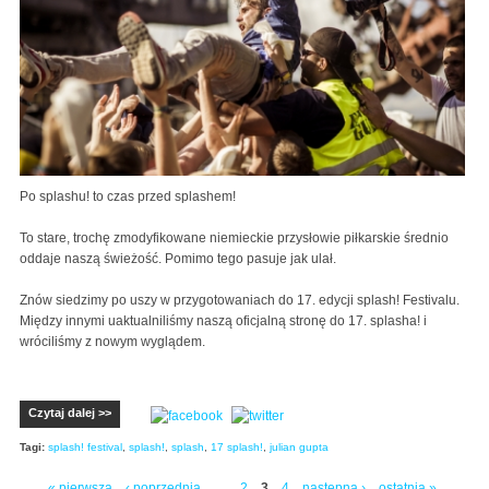
Po splashu! to czas przed splashem!
To stare, trochę zmodyfikowane niemieckie przysłowie piłkarskie średnio
oddaje naszą świeżość. Pomimo tego pasuje jak ulał.
Znów siedzimy po uszy w przygotowaniach do 17. edycji splash! Festivalu.
Między innymi uaktualniliśmy naszą oficjalną stronę do 17. splasha! i
wróciliśmy z nowym wyglądem.
Czytaj dalej >>
Tagi:
splash! festival
,
splash!
,
splash
,
17 splash!
,
julian gupta
« pierwsza
‹ poprzednia
…
2
3
4
następna ›
ostatnia »