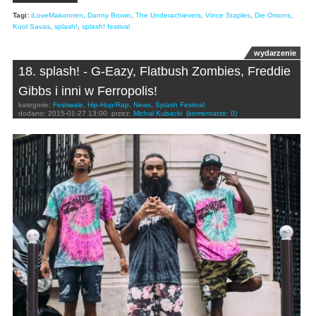
Tagi:
iLoveMakonnen
,
Danny Brown
,
The Underachievers
,
Vince Staples
,
Die Orsons
,
Kool Savas
,
splash!
,
splash! festival
wydarzenie
18. splash! - G-Eazy, Flatbush Zombies, Freddie
Gibbs i inni w Ferropolis!
kategorie:
Festiwale
,
Hip-Hop/Rap
,
News
,
Splash Festival
dodano:
2015-01-27 13:00
przez:
Michał Kubacki
(komentarze: 0)