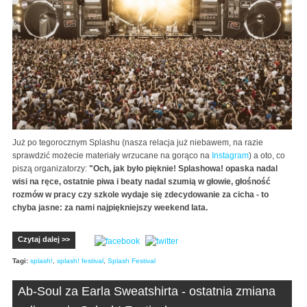
Już po tegorocznym Splashu (nasza relacja już niebawem, na razie
sprawdzić możecie materiały wrzucane na gorąco na
Instagram
) a oto, co
piszą organizatorzy:
"Och, jak było pięknie! Splashowa! opaska nadal
wisi na ręce, ostatnie piwa i beaty nadal szumią w głowie, głośność
rozmów w pracy czy szkole wydaje się zdecydowanie za cicha - to
chyba jasne: za nami najpiękniejszy weekend lata.
Czytaj dalej >>
Tagi:
splash!
,
splash! festival
,
Splash Festival
Ab-Soul za Earla Sweatshirta - ostatnia zmiana