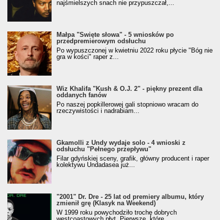
najśmielszych snach nie przypuszczał,...
Małpa "Święte słowa" - 5 wniosków po
przedpremierowym odsłuchu
Po wypuszczonej w kwietniu 2022 roku płycie "Bóg nie
gra w kości" raper z...
Wiz Khalifa "Kush & O.J. 2" - piękny prezent dla
oddanych fanów
Po naszej popkillerowej gali stopniowo wracam do
rzeczywistości i nadrabiam...
Gkamolli z Undy wydaje solo - 4 wnioski z
odsłuchu "Pełnego przepływu"
Filar gdyńskiej sceny, grafik, główny producent i raper
kolektywu Undadasea już...
"2001" Dr. Dre - 25 lat od premiery albumu, który
zmienił grę (Klasyk na Weekend)
W 1999 roku powychodziło trochę dobrych
westcoastowych płyt. Pierwsze, które...