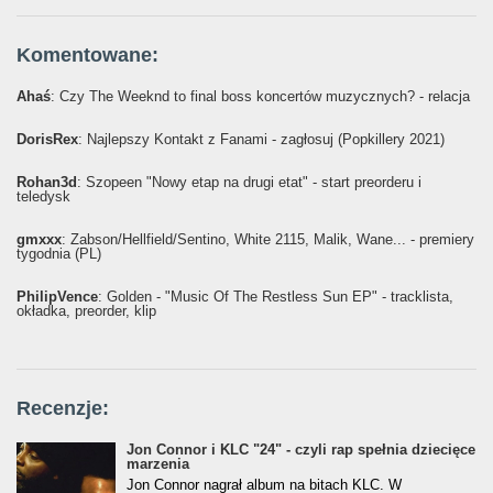
Komentowane:
Ahaś
: Czy The Weeknd to final boss koncertów muzycznych? - relacja
DorisRex
: Najlepszy Kontakt z Fanami - zagłosuj (Popkillery 2021)
Rohan3d
: Szopeen "Nowy etap na drugi etat" - start preorderu i
teledysk
gmxxx
: Żabson/Hellfield/Sentino, White 2115, Malik, Wane... - premiery
tygodnia (PL)
PhilipVence
: Golden - "Music Of The Restless Sun EP" - tracklista,
okładka, preorder, klip
Recenzje:
Jon Connor i KLC "24" - czyli rap spełnia dziecięce
marzenia
Jon Connor nagrał album na bitach KLC. W