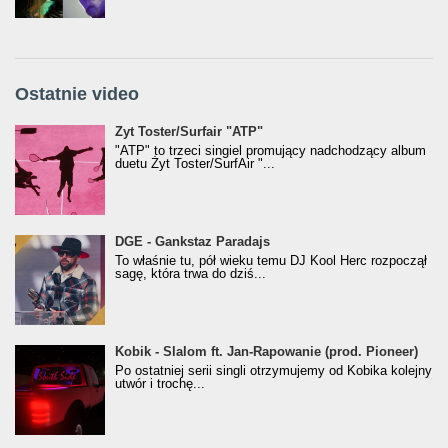
Ostatnie video
Żyt Toster/SurfAir - ATP VIDEO
Żyt Toster/Surfair "ATP"
"ATP" to trzeci singiel promujący nadchodzący album
duetu Żyt Toster/SurfAir "...
donGURALesko z nagrodą za
DGE - Gankstaz Paradajs
Klasyczny/Trueschoolowy Album Roku
To właśnie tu, pół wieku temu DJ Kool Herc rozpoczął
(Popkillery 2023)
sagę, która trwa do dziś...
Kobik - Slalom ft. Jan-Rapowanie (prod. Pioneer)
Kobik - Slalom ft. Jan-Rapowanie (prod. Pioneer)
[Official Music Visualiser]
Po ostatniej serii singli otrzymujemy od Kobika kolejny
utwór i trochę...