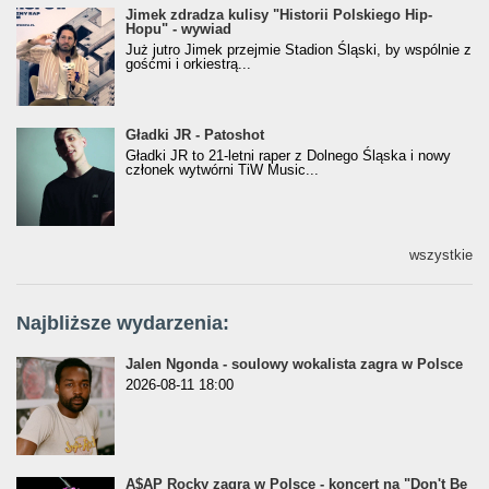
Jimek zdradza kulisy "Historii Polskiego Hip-
Jimek zdradza kulisy "Historii Polskiego Hip-
Hopu" - wywiad
Hopu" - wywiad
Już jutro Jimek przejmie Stadion Śląski, by wspólnie z
gośćmi i orkiestrą...
Gładki JR - Patoshot
Gładki JR - Patoshot
Gładki JR to 21-letni raper z Dolnego Śląska i nowy
członek wytwórni TiW Music...
wszystkie
Najbliższe wydarzenia:
Jalen Ngonda - soulowy wokalista zagra w Polsce
2026-08-11 18:00
A$AP Rocky zagra w Polsce - koncert na "Don't Be