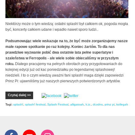
Niektórzy może o tym wiedzą: ostatni splash! był całkiem ok, pogoda mogła
być, koncerty całkiem udane i wpadło nawet sporo ludzi..
Podsumowując wiele wskazuje na to, że być może zorganizujemy nasze
małe rapowe spotkanie po raz kolejny. Koniec żartów. To dla nas
prawdziwe wyzwanie pobić dwa ostatnie lata pełne superlatyw i
szaleństwa w Ferropolis - ale wiele sobie obiecaliśmy w przyszłym
roku.
Dlatego pracujemy na pełnych obrotach przy przygotowaniach do
kolejnej edycji już od kac poniedziałku po legendarnej splashowej!
niedzieli. I to o czym wiedzą uważni fani splash! maga dzięki zapowiedzi
Prinz Pi: ujawniliśmy już naszych pierwszych potwierdzonych artystów.
Czytaj dalej >>
Tagi:
splash!
,
splash! festival
,
Splash Festival
,
alligatoah
,
k.iz.
,
dcvdns
,
prinz pi
,
kollegah