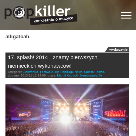
alligatoah
wydarzenie
17. splash! 2014 - znamy pierwszych
niemieckich wykonawcow!
kategorie:
Elektronika
,
Festiwale
,
Hip-Hop/Rap
,
News
,
Splash Festival
dodano:
2013-11-12 14:00
przez:
Michał Kubacki
(komentarze: 0)