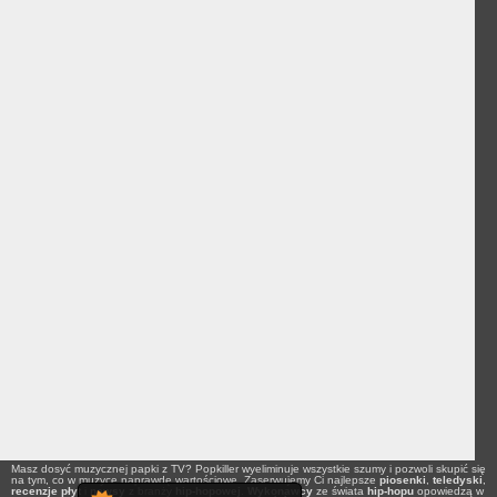
Masz dosyć muzycznej papki z TV? Popkiller wyeliminuje wszystkie szumy i pozwoli skupić się
na tym, co w muzyce naprawdę wartościowe. Zaserwujemy Ci najlepsze
piosenki
,
teledyski
,
recenzje płyt
i
newsy
z branży
hip-hopowej
.
Wykonawcy
ze świata
hip-hopu
opowiedzą w