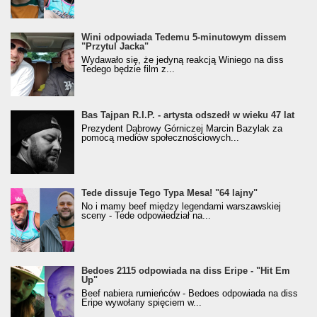
Wini odpowiada Tedemu 5-minutowym dissem
"Przytul Jacka"
Wydawało się, że jedyną reakcją Winiego na diss
Tedego będzie film z...
Bas Tajpan R.I.P. - artysta odszedł w wieku 47 lat
Prezydent Dąbrowy Górniczej Marcin Bazylak za
pomocą mediów społecznościowych...
Tede dissuje Tego Typa Mesa! "64 lajny"
No i mamy beef między legendami warszawskiej
sceny - Tede odpowiedział na...
Bedoes 2115 odpowiada na diss Eripe - "Hit Em
Up"
Beef nabiera rumieńców - Bedoes odpowiada na diss
Eripe wywołany spięciem w...