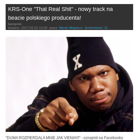
KRS-One "That Real Shit" - nowy track na
beacie polskiego producenta!
kategorie:
dodano:
2017-02-22 14:00
przez:
Maciej Wojszkun
(komentarze: 3)
"DUMA ROZPIERDALA MNIE JAK VIENIA!!!" - oznajmił na Facebooku