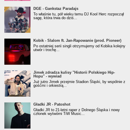
donGURALesko z nagrodą za
DGE - Gankstaz Paradajs
Klasyczny/Trueschoolowy Album Roku
To właśnie tu, pół wieku temu DJ Kool Herc rozpoczął
(Popkillery 2023)
sagę, która trwa do dziś...
Kobik - Slalom ft. Jan-Rapowanie (prod. Pioneer)
Kobik - Slalom ft. Jan-Rapowanie (prod. Pioneer)
[Official Music Visualiser]
Po ostatniej serii singli otrzymujemy od Kobika kolejny
utwór i trochę...
Jimek zdradza kulisy "Historii Polskiego Hip-
Jimek zdradza kulisy "Historii Polskiego Hip-
Hopu" - wywiad
Hopu" - wywiad
Już jutro Jimek przejmie Stadion Śląski, by wspólnie z
gośćmi i orkiestrą...
Gładki JR - Patoshot
Gładki JR - Patoshot
Gładki JR to 21-letni raper z Dolnego Śląska i nowy
członek wytwórni TiW Music...