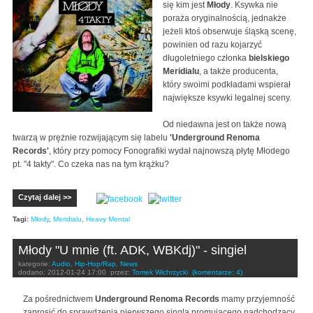
się kim jest
Młody
. Ksywka nie
poraża oryginalnością, jednakże
jeżeli ktoś obserwuje śląską scenę,
powinien od razu kojarzyć
długoletniego członka
bielskiego
Meridialu
, a także producenta,
który swoimi podkładami wspierał
największe ksywki legalnej sceny.
Od niedawna jest on także nową
twarzą w prężnie rozwijającym się labelu
'Underground Renoma
Records'
, który przy pomocy Fonografiki wydał najnowszą płytę Młodego
pt. "4 takty". Co czeka nas na tym krążku?
Czytaj dalej >>
Tagi:
Młody
,
Meridialu
,
Heavy Mental
Młody "U mnie (ft. ADK, WBKdj)" - singiel
kategorie:
Audio
,
Hip-Hop/Rap
,
News
dodano:
2012-01-24 17:00
przez:
Tomek Wichrzycki
(komentarze: 4)
Za pośrednictwem
Underground Renoma Records
mamy przyjemność
zaprosić do sprawdzenia pierwszego singla promującego nadchodzący