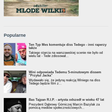
Popularne
Ten Typ Mes komentuje diss Tedego - inni raperzy
także
Takiego starcia na warszawskiej scenie nie było od
wielu lat - Tede zdissował...
Wini odpowiada Tedemu 5-minutowym dissem
"Przytul Jacka"
Wydawało się, że jedyną reakcją Winiego na diss
Tedego będzie film z...
Bas Tajpan R.I.P. - artysta odszedł w wieku 47 lat
Prezydent Dąbrowy Górniczej Marcin Bazylak za
pomocą mediów społecznościowych...