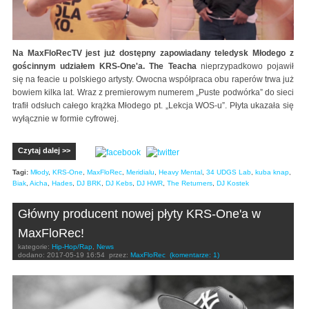
Na MaxFloRecTV jest już dostępny zapowiadany teledysk Młodego z
gościnnym udziałem KRS-One'a. The Teacha
nieprzypadkowo pojawił
się na feacie u polskiego artysty. Owocna współpraca obu raperów trwa już
bowiem kilka lat. Wraz z premierowym numerem „Puste podwórka” do sieci
trafił odsłuch całego krążka Młodego pt. „Lekcja WOS-u”. Płyta ukazała się
wyłącznie w formie cyfrowej.
Czytaj dalej >>
Tagi:
Młody
,
KRS-One
,
MaxFloRec
,
Meridialu
,
Heavy Mental
,
34 UDGS Lab
,
kuba knap
,
Biak
,
Aicha
,
Hades
,
DJ BRK
,
DJ Kebs
,
DJ HWR
,
The Returners
,
DJ Kostek
Główny producent nowej płyty KRS-One'a w
MaxFloRec!
kategorie:
Hip-Hop/Rap
,
News
dodano:
2017-05-19 16:54
przez:
MaxFloRec
(komentarze: 1)