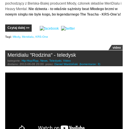
pochodzący z Bielska-Białej producent Młody, członek składów MeriDialu i
Heavy Mental.
Nie dziwota - to właśnie sążnisty beat Młodego brzmi w
nowym singlu nie byle kogo, bo legendarnego The Teacha - KRS-One'a!
Czytaj dalej >>
Tagi:
Młody
,
Meridialu
,
KRS-One
video
Meridialu "Rodzina" - teledysk
kategorie:
Hip-Hop/Rap
,
News
,
Teledyski
,
Video
dodano:
2013-06-08 20:00
przez:
Daniel Wardziński
(komentarze: 3)
MERIDIALU - RODZINA (beat.MŁODY cuts.DJ FEEL-
X)