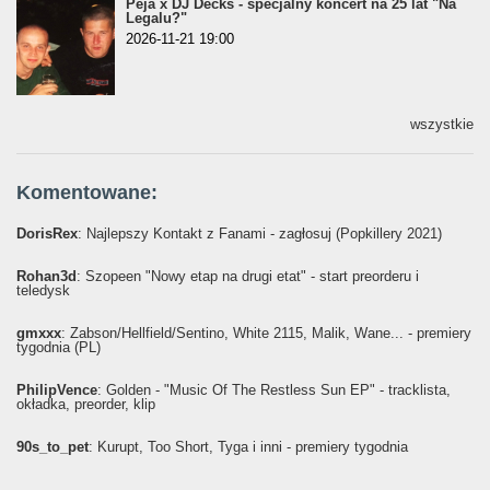
Peja x DJ Decks - specjalny koncert na 25 lat "Na
Legalu?"
2026-11-21 19:00
wszystkie
Komentowane:
DorisRex
: Najlepszy Kontakt z Fanami - zagłosuj (Popkillery 2021)
Rohan3d
: Szopeen "Nowy etap na drugi etat" - start preorderu i
teledysk
gmxxx
: Żabson/Hellfield/Sentino, White 2115, Malik, Wane... - premiery
tygodnia (PL)
PhilipVence
: Golden - "Music Of The Restless Sun EP" - tracklista,
okładka, preorder, klip
90s_to_pet
: Kurupt, Too Short, Tyga i inni - premiery tygodnia