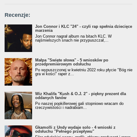
Recenzje:
Jon Connor i KLC "24" - czyli rap spełnia dziecięce
marzenia
Jon Connor nagrał album na bitach KLC. W
najśmielszych snach nie przypuszczał,...
Małpa "Święte słowa" - 5 wniosków po
przedpremierowym odsłuchu
Po wypuszczonej w kwietniu 2022 roku płycie "Bóg nie
gra w kości" raper z...
Wiz Khalifa "Kush & O.J. 2" - piękny prezent dla
oddanych fanów
Po naszej popkillerowej gali stopniowo wracam do
rzeczywistości i nadrabiam...
Gkamolli z Undy wydaje solo - 4 wnioski z
odsłuchu "Pełnego przepływu"