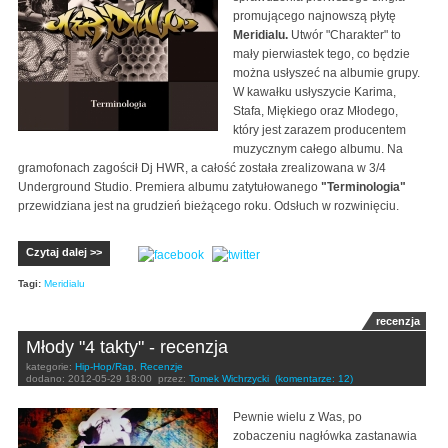
promującego najnowszą płytę
Meridialu.
Utwór "Charakter" to
mały pierwiastek tego, co będzie
można usłyszeć na albumie grupy.
W kawałku usłyszycie Karima,
Stafa, Miękiego oraz Młodego,
który jest zarazem producentem
muzycznym całego albumu. Na
gramofonach zagościł Dj HWR, a całość została zrealizowana w 3/4
Underground Studio. Premiera albumu zatytułowanego
"Terminologia"
przewidziana jest na grudzień bieżącego roku. Odsłuch w rozwinięciu.
Czytaj dalej >>
Tagi:
Meridialu
recenzja
Młody "4 takty" - recenzja
kategorie:
Hip-Hop/Rap
,
Recenzje
dodano:
2012-05-29 18:00
przez:
Tomek Wichrzycki
(komentarze: 12)
Pewnie wielu z Was, po
zobaczeniu nagłówka zastanawia