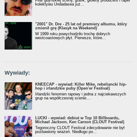
Filar gdyńskiej sceny, grafik, główny producent i raper
kolektywu Undadasea już...
"2001" Dr. Dre - 25 lat od premiery albumu, który
zmienił grę (Klasyk na Weekend)
W 1999 roku powychodziło trochę dobrych
westcoastowych płyt. Pierwsze, które...
Wywiady:
KNEECAP - wywiad: Killer Mike, rebeliancki hip-
hop i irlandzkie puby (Open'er Festival)
Irlandzki fenomen rapowy i jedna z najciekawszych
grup na współczesnej scenie....
LUCKI - wywiad: debiut w Top 10 Billboardu,
Michael Jackson, Ken Carson (CLOUT Festival)
Tegoroczny CLOUT Festival zdecydowanie nie był
pozbawiony wrażeń. Niedługo po...