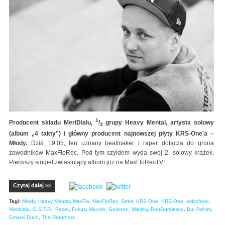
1
Producent składu MeriDialu,
/
grupy Heavy Mental, artysta solowy
3
(album „4 takty”) i główny producent najnowszej płyty KRS-One'a –
Młody.
Dziś, 19.05, ten uznany beatmaker i raper dołącza do grona
zawodników MaxFloRec. Pod tym szyldem wyda swój 2. solowy krążek.
Pierwszy singiel zwiastujący album już na MaxFloRecTV!
Czytaj dalej >>
Tagi:
Młody
,
Heavy Mental
,
MaxFlo
,
MaxFloRec
,
Stres
,
KRS One
,
KRS-One
,
oldschool
,
Meridialu
,
O.S.T.R.
,
Pezet
,
Fokus
,
Miuosh
,
Grubson
,
Mielzky
,
DonGuralesko
,
Bu
,
Rahim
,
Ematei Duch
,
The Returners