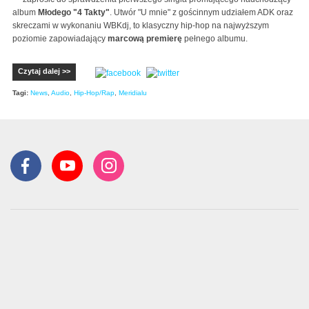
album
Młodego "4 Takty"
. Utwór "U mnie" z gościnnym udziałem ADK oraz
skreczami w wykonaniu WBKdj, to klasyczny hip-hop na najwyższym
poziomie zapowiadający
marcową premierę
pełnego albumu.
Czytaj dalej >>
Tagi:
News
,
Audio
,
Hip-Hop/Rap
,
Meridialu