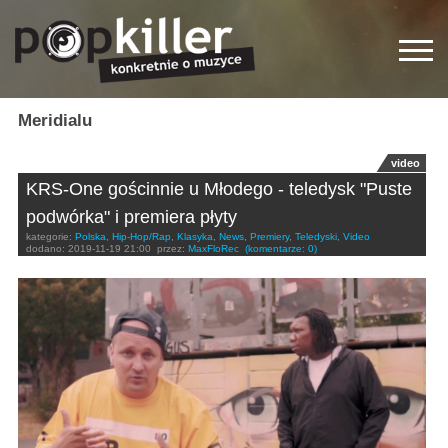
Meridialu
video
KRS-One gościnnie u Młodego - teledysk "Puste
podwórka" i premiera płyty
kategorie:
Polska
,
Hip-Hop/Rap
,
Klasyka
,
News
,
Premiery
,
Teledyski
,
Video
dodano:
2019-11-19 21:00
przez:
MaxFloRec
(komentarze: 0)