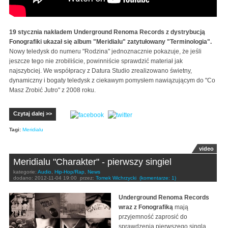
19 stycznia nakładem Underground Renoma Records z dystrybucją
Fonografiki ukazał się album "Meridialu" zatytułowany "Terminologia".
Nowy teledysk do numeru "Rodzina" jednoznacznie pokazuje, że jeśli
jeszcze tego nie zrobiliście, powinniście sprawdzić materiał jak
najszybciej. We współpracy z Datura Studio zrealizowano świetny,
dynamiczny i bogaty teledysk z ciekawym pomysłem nawiązującym do "Co
Masz Zrobić Jutro" z 2008 roku.
Czytaj dalej >>
Tagi:
Meridialu
video
Meridialu "Charakter" - pierwszy singiel
kategorie:
Audio
,
Hip-Hop/Rap
,
News
dodano:
2012-11-04 19:00
przez:
Tomek Wichrzycki
(komentarze: 1)
Underground Renoma Records
wraz z Fonografiką
mają
przyjemność zaprosić do
sprawdzenia pierwszego singla