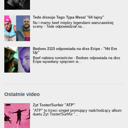
Tede dissuje Tego Typa Mesa! "64 lajny"
No i mamy beef między legendami warszawskiej
sceny - Tede odpowiedział na...
Bedoes 2115 odpowiada na diss Eripe - "Hit Em
Up"
Beef nabiera rumieńców - Bedoes odpowiada na diss
Eripe wywołany spięciem w...
Ostatnie video
Żyt Toster/SurfAir - ATP VIDEO
Żyt Toster/Surfair "ATP"
"ATP" to trzeci singiel promujący nadchodzący album
duetu Żyt Toster/SurfAir "...