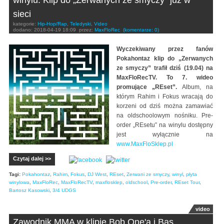
winylu. Klip do „Zerwanych ze smyczy” już w
sieci
kategorie:
Hip-Hop/Rap
,
Teledyski
,
Video
dodano:
2018-04-19 18:09
przez:
MaxFloRec
(komentarze: 0)
Wyczekiwany przez fanów
Pokahontaz klip do „Zerwanych
ze smyczy” trafił dziś (19.04) na
MaxFloRecTV. To 7. wideo
promujące „REset”.
Album, na
którym Rahim i Fokus wracają do
korzeni od dziś można zamawiać
na oldschoolowym nośniku. Pre-
order „REsetu” na winylu dostępny
jest wyłącznie na
www.MaxFloSklep.pl
Czytaj dalej >>
Tagi:
Pokahontaz
,
Rahim
,
Fokus
,
DJ West
,
REset
,
Zerwani ze smyczy
,
winyl
,
płyta
winylowa
,
MaxFloRec
,
MaxFloRecTV
,
maxflosklep
,
oldschool
,
Pre-order
,
REset Tour
,
Bartosz Kasowski
,
3/4 UDGS
video
Zawodnik MMA w klipie Bob One'a i Bas