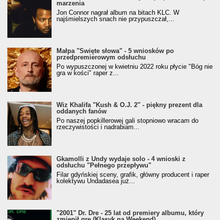
marzenia
Jon Connor nagrał album na bitach KLC. W
najśmielszych snach nie przypuszczał,...
Małpa "Święte słowa" - 5 wniosków po
przedpremierowym odsłuchu
Po wypuszczonej w kwietniu 2022 roku płycie "Bóg nie
gra w kości" raper z...
Wiz Khalifa "Kush & O.J. 2" - piękny prezent dla
oddanych fanów
Po naszej popkillerowej gali stopniowo wracam do
rzeczywistości i nadrabiam...
Gkamolli z Undy wydaje solo - 4 wnioski z
odsłuchu "Pełnego przepływu"
Filar gdyńskiej sceny, grafik, główny producent i raper
kolektywu Undadasea już...
"2001" Dr. Dre - 25 lat od premiery albumu, który
zmienił grę (Klasyk na Weekend)