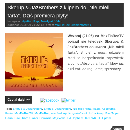
Skorup & JazBrothers z klipem do „Nie mieli
farta”. Dziś premiera płyty!
kategorie:
Hip-Hop/Rap
,
Teledyski
,
Video
dodano:
2018-06-21 22:12
przez:
MaxFloRec
(komentarze: 1)
Wczoraj (21.06) na MaxFloRecTV
pojawił się teledysk Skorupa &
JazBrothers do utworu „Nie mieli
farta”.
Singiel z gośc. udziałem
Masi to bezpośrednia zapowiedź
albumu „Absolutna flauta”, który już
dziś trafił do regularnej sprzedaży
Czytaj dalej >>
Tagi:
Skorup & JazBrothers
,
Skorup
,
JazBrothers
,
Nie mieli farta
,
Masia
,
Absolutna
flauta
,
MaxFloRecTV
,
MaxFloRec
,
maxflosklep
,
Krzysztof Kruk
,
kuba knap
,
Bas Tajpan
,
Gano
,
Biak
,
Karo Glazer
,
Dominika Majewska
,
DJ Hopbeat
,
DJ HWR
,
DJ Eprom
video