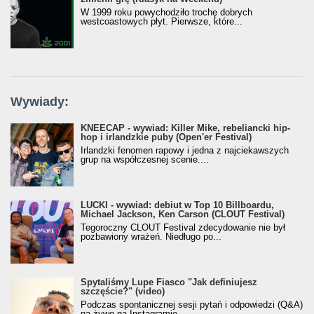
W 1999 roku powychodziło trochę dobrych
westcoastowych płyt. Pierwsze, które...
Wywiady:
KNEECAP - wywiad: Killer Mike, rebeliancki hip-
hop i irlandzkie puby (Open'er Festival)
Irlandzki fenomen rapowy i jedna z najciekawszych
grup na współczesnej scenie....
LUCKI - wywiad: debiut w Top 10 Billboardu,
Michael Jackson, Ken Carson (CLOUT Festival)
Tegoroczny CLOUT Festival zdecydowanie nie był
pozbawiony wrażeń. Niedługo po...
Spytaliśmy Lupe Fiasco "Jak definiujesz
szczęście?" (video)
Podczas spontanicznej sesji pytań i odpowiedzi (Q&A)
na żywo na Instagramie...