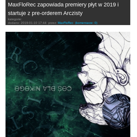
MaxFloRec zapowiada premiery płyt w 2019 i
startuje z pre-orderem Arczisty
kategorie:
dodano:
2019-01-10 17:44
przez:
MaxFloRec
(komentarze: 0)