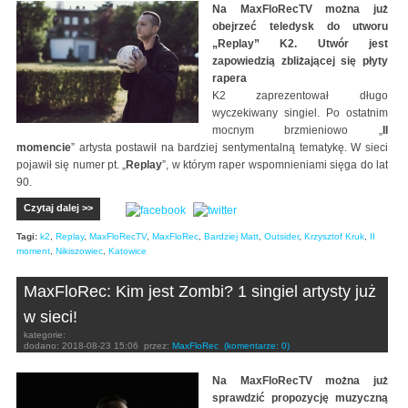
Na MaxFloRecTV można już
obejrzeć teledysk do utworu
„Replay” K2. Utwór jest
zapowiedzią zbliżającej się płyty
rapera
K2 zaprezentował długo
wyczekiwany singiel. Po ostatnim
mocnym brzmieniowo „
II
momencie
” artysta postawił na bardziej sentymentalną tematykę. W sieci
pojawił się numer pt. „
Replay
”, w którym raper wspomnieniami sięga do lat
90.
Czytaj dalej >>
Tagi:
k2
,
Replay
,
MaxFloRecTV
,
MaxFloRec
,
Bardziej Matt
,
Outsider
,
Krzysztof Kruk
,
II
moment
,
Nikiszowiec
,
Katowice
MaxFloRec: Kim jest Zombi? 1 singiel artysty już
w sieci!
kategorie:
dodano:
2018-08-23 15:06
przez:
MaxFloRec
(komentarze: 0)
Na MaxFloRecTV można już
sprawdzić propozycję muzyczną