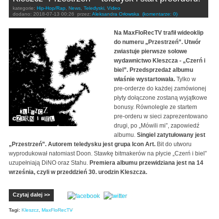
kategorie:
Hip-Hop/Rap
,
News
,
Teledyski
,
Video
dodano:
2018-07-13 00:26
przez:
Aleksandra Orłowska
(komentarze: 0)
Na MaxFloRecTV trafił wideoklip
do numeru „Przestrzeń”. Utwór
zwiastuje pierwsze solowe
wydawnictwo Kleszcza - „Czerń i
biel”. Przedsprzedaż albumu
właśnie wystartowała.
Tylko w
pre-orderze do każdej zamówionej
płyty dołączone zostaną wyjątkowe
bonusy. Równolegle ze startem
pre-orderu w sieci zaprezentowano
drugi, po „Mówili mi”, zapowiedź
albumu.
Singiel zatytułowany jest
„Przestrzeń”. Autorem teledysku jest grupa Icon Art.
Bit do utworu
wyprodukował natomiast Doon. Stawkę bitmakerów na płycie „Czerń i biel”
uzupełniają DiNO oraz Stahu.
Premiera albumu przewidziana jest na 14
września, czyli w przeddzień 30. urodzin Kleszcza.
Czytaj dalej >>
Tagi:
Kleszcz
,
MaxFloRecTV