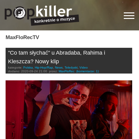
MaxFloRecTV
"Co tam słychać" u Abradaba, Rahima i
Kleszcza? Nowy klip
kategorie:
Polska
,
Hip-Hop/Rap
,
News
,
Teledyski
,
Video
dodano:
2020-09-24 21:00
przez:
MaxFloRec
(komentarze: 1)