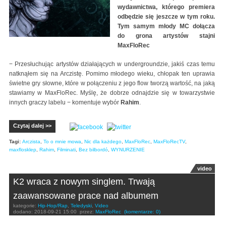
wydawnictwa, którego premiera
odbędzie się jeszcze w tym roku.
Tym samym młody MC dołącza
do grona artystów stajni
MaxFloRec
− Przesłuchując artystów działających w undergroundzie, jakiś czas temu
natknąłem się na Arczistę. Pomimo młodego wieku, chłopak ten uprawia
świetne gry słowne, które w połączeniu z jego flow tworzą wartość, na jaką
stawiamy w MaxFloRec. Myślę, że dobrze odnajdzie się w towarzystwie
innych graczy labelu − komentuje wybór
Rahim
.
Czytaj dalej >>
Tagi:
Arczista
,
To o mnie mowa
,
Nic dla każdego
,
MaxFloRec
,
MaxFloRecTV
,
maxflosklep
,
Rahim
,
Filminati
,
Bez bilbordó
,
WYNURZENIE
video
K2 wraca z nowym singlem. Trwają
zaawansowane prace nad albumem
kategorie:
Hip-Hop/Rap
,
Teledyski
,
Video
dodano:
2018-09-21 15:00
przez:
MaxFloRec
(komentarze: 0)