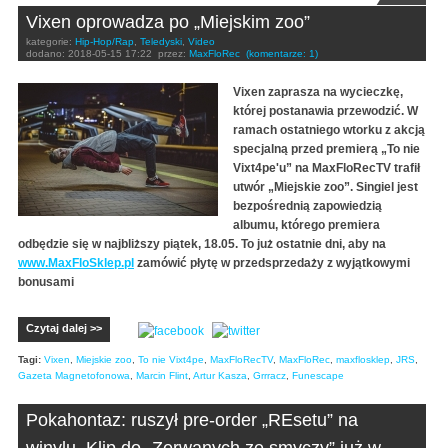
Vixen oprowadza po „Miejskim zoo”
kategorie:
Hip-Hop/Rap
,
Teledyski
,
Video
dodano:
2018-05-15 17:22
przez:
MaxFloRec
(komentarze: 1)
Vixen zaprasza na wycieczkę,
której postanawia przewodzić. W
ramach ostatniego wtorku z akcją
specjalną przed premierą „To nie
Vixt4pe'u” na MaxFloRecTV trafił
utwór „Miejskie zoo”. Singiel jest
bezpośrednią zapowiedzią
albumu, którego premiera
odbędzie się w najbliższy piątek, 18.05. To już ostatnie dni, aby na
www.MaxFloSklep.pl
zamówić płytę w przedsprzedaży z wyjątkowymi
bonusami
Czytaj dalej >>
Tagi:
Vixen
,
Miejskie zoo
,
To nie Vixt4pe
,
MaxFloRecTV
,
MaxFloRec
,
maxflosklep
,
JRS
,
Gazeta Magnetofonowa
,
Marcin Flint
,
Artur Kasza
,
Grrracz
,
Funescape
Pokahontaz: ruszył pre-order „REsetu” na