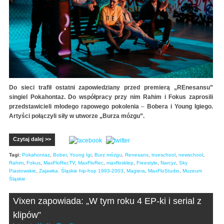
Do sieci trafił ostatni zapowiedziany przed premierą „REnesansu”
singiel Pokahontaz. Do współpracy przy nim Rahim i Fokus zaprosili
przedstawicieli młodego rapowego pokolenia
–
Bobera i Young Igiego.
Artyści połączyli siły w utworze „Burza mózgu”.
Czytaj dalej >>
Tagi:
Pokahontaz
,
Bober
,
Young Igi
,
Burz mózgu
,
Renesans
,
trueschool
,
newschool
,
Rahim
,
Fokus
,
MaxFloRecTV
,
MaxFloRec
,
maxflosklep
,
Freestyle
,
Narcyz
,
Sky
Piastowskie
,
Zajawka. Śląskie hip-hop 1993-2003
,
Magiera
,
MaxFloStudio
,
Muzeum
Śląskie
Vixen zapowiada: „W tym roku 4 EP-ki i serial z
klipów”