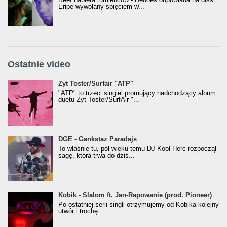
Eripe wywołany spięciem w...
Ostatnie video
Żyt Toster/SurfAir - ATP VIDEO
Żyt Toster/Surfair "ATP"
"ATP" to trzeci singiel promujący nadchodzący album
duetu Żyt Toster/SurfAir "...
donGURALesko z nagrodą za
DGE - Gankstaz Paradajs
Klasyczny/Trueschoolowy Album Roku
To właśnie tu, pół wieku temu DJ Kool Herc rozpoczął
(Popkillery 2023)
sagę, która trwa do dziś...
Kobik - Slalom ft. Jan-Rapowanie (prod. Pioneer)
Kobik - Slalom ft. Jan-Rapowanie (prod. Pioneer)
[Official Music Visualiser]
Po ostatniej serii singli otrzymujemy od Kobika kolejny
utwór i trochę...