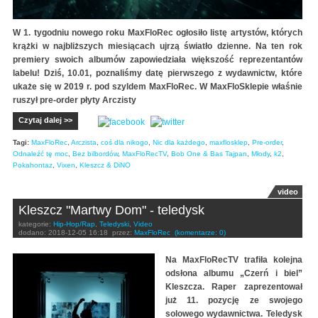
W 1. tygodniu nowego roku MaxFloRec ogłosiło listę artystów, których
krążki w najbliższych miesiącach ujrzą światło dzienne. Na ten rok
premiery swoich albumów zapowiedziała większość reprezentantów
labelu! Dziś, 10.01, poznaliśmy datę pierwszego z wydawnictw, które
ukaże się w 2019 r. pod szyldem MaxFloRec. W MaxFloSklepie właśnie
ruszył pre-order płyty Arczisty
Czytaj dalej >>
Tagi:
MaxFloRec
,
Arczista
,
coś dla nikogo
,
Nic dla każdego
,
maxflosklep
,
Pre-order
,
Odnaleźć tę moc
,
Bez bilbordów
,
MaxFloRecTV
,
Bob One & Bas Tajpan
,
Młody
,
k2
,
Pokahontaz
,
Vixen
,
Kleszcz & DiNO
video
Kleszcz "Martwy Dom" - teledysk
kategorie:
Hip-Hop/Rap
,
Teledyski
,
Video
dodano:
2018-12-05 16:18
przez:
MaxFloRec
(komentarze: 0)
Na MaxFloRecTV trafiła kolejna
odsłona albumu „Czerń i biel”
Kleszcza. Raper zaprezentował
już 11. pozycję ze swojego
solowego wydawnictwa. Teledysk