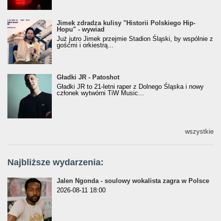
Jimek zdradza kulisy "Historii Polskiego Hip-
Jimek zdradza kulisy "Historii Polskiego Hip-
Hopu" - wywiad
Hopu" - wywiad
Już jutro Jimek przejmie Stadion Śląski, by wspólnie z
gośćmi i orkiestrą...
Gładki JR - Patoshot
Gładki JR - Patoshot
Gładki JR to 21-letni raper z Dolnego Śląska i nowy
członek wytwórni TiW Music...
wszystkie
Najbliższe wydarzenia:
Jalen Ngonda - soulowy wokalista zagra w Polsce
2026-08-11 18:00