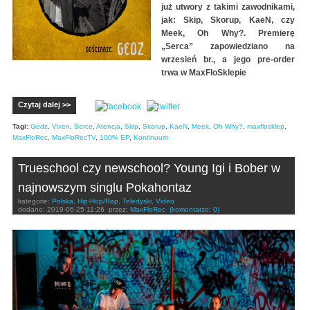
już utwory z takimi zawodnikami,
jak: Skip, Skorup, KaeN, czy
Meek, Oh Why?. Premierę
„Serca” zapowiedziano na
wrzesień br., a jego pre-order
trwa w MaxFloSklepie
Czytaj dalej >>
Tagi:
Gedz
,
Vixen
,
Serce
,
Atencja
,
Skip
,
Skorup
,
KaeN
,
Meek
,
Oh Why?
,
maxflosklep
,
MaxFloRec
,
MaxFloRecTV
,
100% EP
,
Kontinuum
Trueschool czy newschool? Young Igi i Bober w
najnowszym singlu Pokahontaz
kategorie:
Polska
,
Hip-Hop/Rap
,
Teledyski
,
Video
dodano:
2019-06-25 11:26
przez:
MaxFloRec
(komentarze: 0)