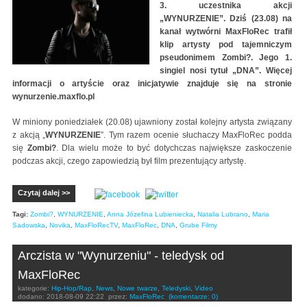
3. uczestnika akcji
„WYNURZENIE”. Dziś (23.08) na
kanał wytwórni MaxFloRec trafił
klip artysty pod tajemniczym
pseudonimem Zombi?. Jego 1.
singiel nosi tytuł „DNA”. Więcej
informacji o artyście oraz inicjatywie znajduje się na stronie
wynurzenie.maxflo.pl
W miniony poniedziałek (20.08) ujawniony został kolejny artysta związany
z akcją „
WYNURZENIE
”. Tym razem ocenie słuchaczy MaxFloRec podda
się
Zombi?
. Dla wielu może to być dotychczas największe zaskoczenie
podczas akcji, czego zapowiedzią był film prezentujący artystę.
Czytaj dalej >>
Tagi:
Zombi?
,
WYNURZENIE
,
Anna Józefina Lubieniecka
,
Natalia Lubrano
,
Maria
Sadowska
,
Novika
,
MaxFloRecTV
,
MaxFloRec
,
DNA
,
Grube Filmy
Arczista w "Wynurzeniu" - teledysk od
MaxFloRec
kategorie:
Hip-Hop/Rap
,
News
,
Nowe twarze
,
Teledyski
,
Video
dodano:
2018-08-09 22:22
przez:
MaxFloRec
(komentarze: 0)