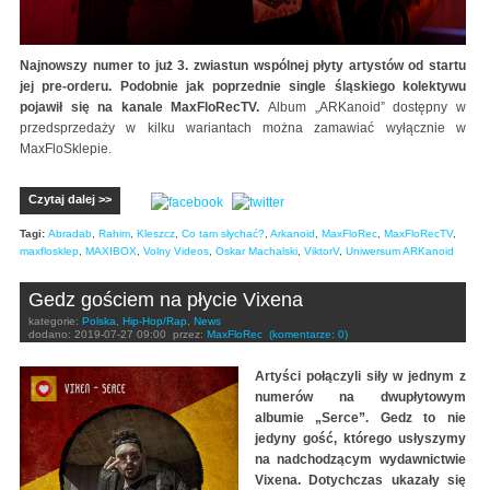
Najnowszy numer to już 3. zwiastun wspólnej płyty artystów od startu
jej pre-orderu. Podobnie jak poprzednie single śląskiego kolektywu
pojawił się na kanale MaxFloRecTV.
Album „ARKanoid” dostępny w
przedsprzedaży w kilku wariantach można zamawiać wyłącznie w
MaxFloSklepie.
Czytaj dalej >>
Tagi:
Abradab
,
Rahim
,
Kleszcz
,
Co tam słychać?
,
Arkanoid
,
MaxFloRec
,
MaxFloRecTV
,
maxflosklep
,
MAXIBOX
,
Volny Videos
,
Oskar Machalski
,
ViktorV
,
Uniwersum ARKanoid
Gedz gościem na płycie Vixena
kategorie:
Polska
,
Hip-Hop/Rap
,
News
dodano:
2019-07-27 09:00
przez:
MaxFloRec
(komentarze: 0)
Artyści połączyli siły w jednym z
numerów na dwupłytowym
albumie „Serce”. Gedz to nie
jedyny gość, którego usłyszymy
na nadchodzącym wydawnictwie
Vixena. Dotychczas ukazały się