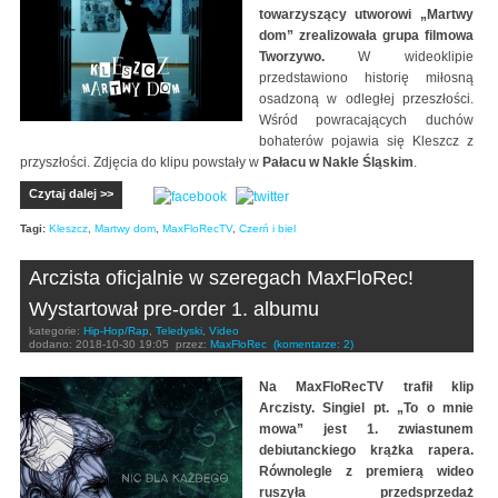
towarzyszący utworowi „Martwy
dom” zrealizowała grupa filmowa
Tworzywo.
W wideoklipie
przedstawiono historię miłosną
osadzoną w odległej przeszłości.
Wśród powracających duchów
bohaterów pojawia się Kleszcz z
przyszłości. Zdjęcia do klipu powstały w
Pałacu w Nakle Śląskim
.
Czytaj dalej >>
Tagi:
Kleszcz
,
Martwy dom
,
MaxFloRecTV
,
Czerń i biel
Arczista oficjalnie w szeregach MaxFloRec!
Wystartował pre-order 1. albumu
kategorie:
Hip-Hop/Rap
,
Teledyski
,
Video
dodano:
2018-10-30 19:05
przez:
MaxFloRec
(komentarze: 2)
Na MaxFloRecTV trafił klip
Arczisty. Singiel pt. „To o mnie
mowa” jest 1. zwiastunem
debiutanckiego krążka rapera.
Równolegle z premierą wideo
ruszyła przedsprzedaż