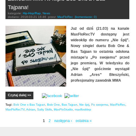
Tajpana!
kategorie:
Hip-Hop/Rap
,
News
dodano:
2018-03-21 16:46
przez:
MaxFloRec
(komentarze: 0)
Już od dziś (21.03) na kanale
MaxFloRecTV dostępny jest
wideoklip do numeru „Nie śpij”.
Nowy singiel duetu Bob One &
Bas Tajpan to ostatnia odsłona
mixtape'u „Po swojemu” przed
jego premierą. W teledysku do
„Nie śpij” gościnnie wystąpił
Adrian „Ares” Błeszyński,
profesjonalny zawodnik MMA
Czytaj dalej >>
Tagi:
Bob One x Bas Tajpan
,
Bob One
,
Bas Tajpan
,
Nie śpij
,
Po swojemu
,
MaxFloRec
,
MaxFloRecTV
,
Adrian
,
Salty Skills
,
MaxFloStudio
,
maxflosklep
1
2
następna ›
ostatnia »
Strony