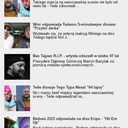
Takiego starcia na warszawskiej scenie nie było od
wielu lat - Tede zdissował...
Wini odpowiada Tedemu 5-minutowym dissem
"Przytul Jacka"
Wydawało się, że jedyną reakcją Winiego na diss
Tedego będzie film z...
Bas Tajpan R.I.P. - artysta odszedł w wieku 47 lat
Prezydent Dąbrowy Górniczej Marcin Bazylak za
pomocą mediów społecznościowych...
Tede dissuje Tego Typa Mesa! "64 lajny"
No i mamy beef między legendami warszawskiej
sceny - Tede odpowiedział na...
Bedoes 2115 odpowiada na diss Eripe - "Hit Em
Up"
Beef nabiera rumieńców - Bedoes odpowiada na diss