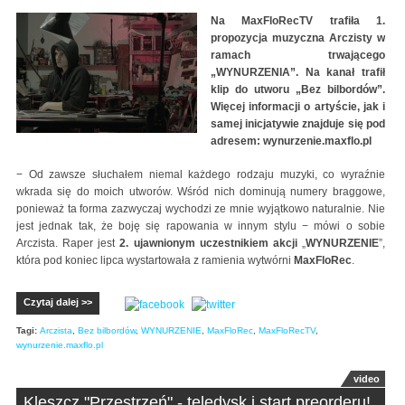
Na MaxFloRecTV trafiła 1.
propozycja muzyczna Arczisty w
ramach trwającego
„WYNURZENIA”. Na kanał trafił
klip do utworu „Bez bilbordów”.
Więcej informacji o artyście, jak i
samej inicjatywie znajduje się pod
adresem: wynurzenie.maxflo.pl
− Od zawsze słuchałem niemal każdego rodzaju muzyki, co wyraźnie
wkrada się do moich utworów. Wśród nich dominują numery braggowe,
ponieważ ta forma zazwyczaj wychodzi ze mnie wyjątkowo naturalnie. Nie
jest jednak tak, że boję się rapowania w innym stylu − mówi o sobie
Arczista. Raper jest
2. ujawnionym uczestnikiem akcji
„
WYNURZENIE
”,
która pod koniec lipca wystartowała z ramienia wytwórni
MaxFloRec
.
Czytaj dalej >>
Tagi:
Arczista
,
Bez bilbordów
,
WYNURZENIE
,
MaxFloRec
,
MaxFloRecTV
,
wynurzenie.maxflo.pl
video
Kleszcz "Przestrzeń" - teledysk i start preorderu!