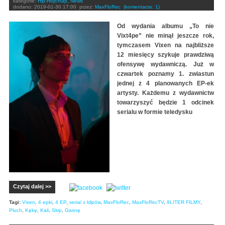
kategorie:
Hip-Hop/Rap
,
News
dodano:
2019-01-30 17:00
przez:
MaxFloRec
(komentarze: 1)
Od wydania albumu „To nie
Vixt4pe” nie minął jeszcze rok,
tymczasem Vixen na najbliższe
12 miesięcy szykuje prawdziwą
ofensywę wydawniczą. Już w
czwartek poznamy 1. zwiastun
jednej z 4 planowanych EP-ek
artysty. Każdemu z wydawnictw
towarzyszyć będzie 1 odcinek
serialu w formie teledysku
Czytaj dalej >>
Tagi:
Vixen
,
4 epki
,
4 EP
,
serial z klipów
,
MaxFloRec
,
MaxFloRecTV
,
9LITER FILMY
,
Pluch
,
Kękę
,
Kali
,
Skip
,
Gasnę