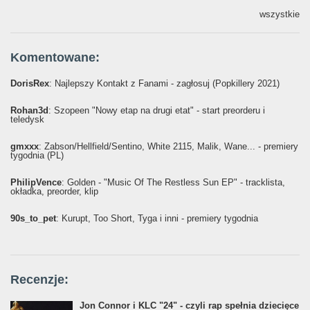
wszystkie
Komentowane:
DorisRex
: Najlepszy Kontakt z Fanami - zagłosuj (Popkillery 2021)
Rohan3d
: Szopeen "Nowy etap na drugi etat" - start preorderu i
teledysk
gmxxx
: Żabson/Hellfield/Sentino, White 2115, Malik, Wane... - premiery
tygodnia (PL)
PhilipVence
: Golden - "Music Of The Restless Sun EP" - tracklista,
okładka, preorder, klip
90s_to_pet
: Kurupt, Too Short, Tyga i inni - premiery tygodnia
Recenzje:
Jon Connor i KLC "24" - czyli rap spełnia dziecięce