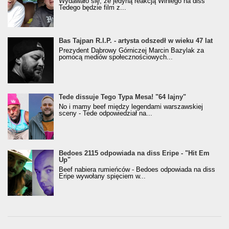
Wydawało się, że jedyną reakcją Winiego na diss
Tedego będzie film z...
Bas Tajpan R.I.P. - artysta odszedł w wieku 47 lat
Prezydent Dąbrowy Górniczej Marcin Bazylak za
pomocą mediów społecznościowych...
Tede dissuje Tego Typa Mesa! "64 lajny"
No i mamy beef między legendami warszawskiej
sceny - Tede odpowiedział na...
Bedoes 2115 odpowiada na diss Eripe - "Hit Em
Up"
Beef nabiera rumieńców - Bedoes odpowiada na diss
Eripe wywołany spięciem w...