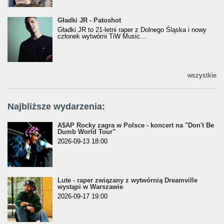
Gładki JR - Patoshot
Gładki JR - Patoshot
Gładki JR to 21-letni raper z Dolnego Śląska i nowy
członek wytwórni TiW Music...
wszystkie
Najbliższe wydarzenia:
A$AP Rocky zagra w Polsce - koncert na "Don't Be
Dumb World Tour"
2026-09-13 18:00
Lute - raper związany z wytwórnią Dreamville
wystąpi w Warszawie
2026-09-17 19:00