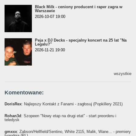
Black Milk - ceniony producent i raper zagra w
Warszawie
2026-10-07 19:00
Peja x DJ Decks - specjalny koncert na 25 lat "Na
Legalu?"
2026-11-21 19:00
wszystkie
Komentowane:
DorisRex
: Najlepszy Kontakt z Fanami - zagłosuj (Popkillery 2021)
Rohan3d
: Szopeen "Nowy etap na drugi etat" - start preorderu i
teledysk
gmxxx
: Żabson/Hellfield/Sentino, White 2115, Malik, Wane... - premiery
tygodnia (PL)