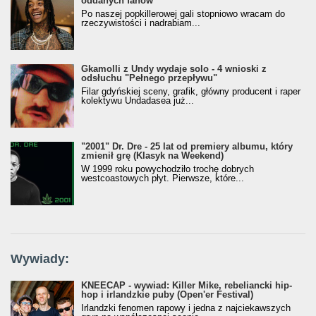
oddanych fanów
Po naszej popkillerowej gali stopniowo wracam do
rzeczywistości i nadrabiam...
Gkamolli z Undy wydaje solo - 4 wnioski z
odsłuchu "Pełnego przepływu"
Filar gdyńskiej sceny, grafik, główny producent i raper
kolektywu Undadasea już...
"2001" Dr. Dre - 25 lat od premiery albumu, który
zmienił grę (Klasyk na Weekend)
W 1999 roku powychodziło trochę dobrych
westcoastowych płyt. Pierwsze, które...
Wywiady:
KNEECAP - wywiad: Killer Mike, rebeliancki hip-
hop i irlandzkie puby (Open'er Festival)
Irlandzki fenomen rapowy i jedna z najciekawszych