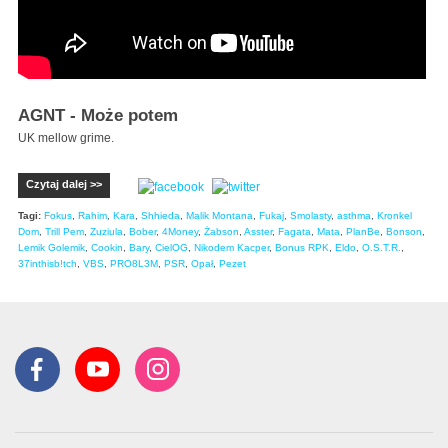
AGNT - Może potem
UK mellow grime.
Czytaj dalej >>
Tagi:
Fokus
,
Rahim
,
Kara
,
Shhieda
,
Malik Montana
,
Fukaj
,
Smolasty
,
asthma
,
Kronkel
Dom
,
Trill Pem
,
Zuziula
,
Bober
,
4Money
,
Żabson
,
Asster
,
Fagata
,
Mata
,
PlanBe
,
Bonson
,
Lemik Golemik
,
Cookin
,
Bary
,
CielOG
,
Nikodem Kacper
,
Bonus RPK
,
Eldo
,
O.S.T.R.
,
37inthisb!tch
,
VBS
,
PRO8L3M
,
PSR
,
Opał
,
Pezet