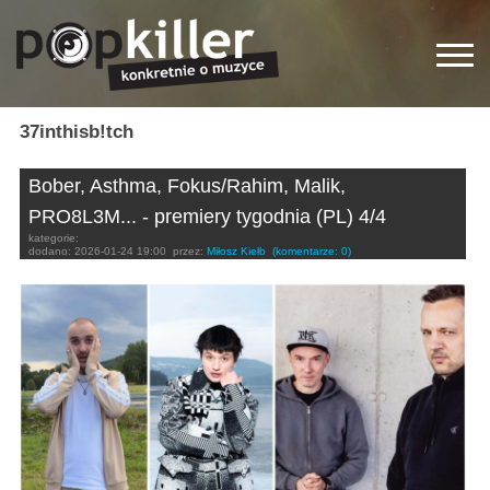
37inthisb!tch
Bober, Asthma, Fokus/Rahim, Malik,
PRO8L3M... - premiery tygodnia (PL) 4/4
kategorie:
dodano:
2026-01-24 19:00
przez:
Miłosz Kiełb
(komentarze: 0)