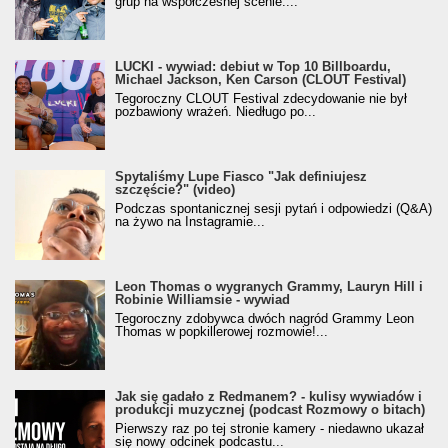
grup na współczesnej scenie....
LUCKI - wywiad: debiut w Top 10 Billboardu,
Michael Jackson, Ken Carson (CLOUT Festival)
Tegoroczny CLOUT Festival zdecydowanie nie był
pozbawiony wrażeń. Niedługo po...
Spytaliśmy Lupe Fiasco "Jak definiujesz
szczęście?" (video)
Podczas spontanicznej sesji pytań i odpowiedzi (Q&A)
na żywo na Instagramie...
Leon Thomas o wygranych Grammy, Lauryn Hill i
Robinie Williamsie - wywiad
Tegoroczny zdobywca dwóch nagród Grammy Leon
Thomas w popkillerowej rozmowie!...
Jak się gadało z Redmanem? - kulisy wywiadów i
produkcji muzycznej (podcast Rozmowy o bitach)
Pierwszy raz po tej stronie kamery - niedawno ukazał
się nowy odcinek podcastu...