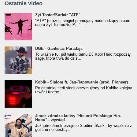
Ostatnie video
Żyt Toster/SurfAir - ATP VIDEO
Żyt Toster/Surfair "ATP"
"ATP" to trzeci singiel promujący nadchodzący album
duetu Żyt Toster/SurfAir "...
donGURALesko z nagrodą za
DGE - Gankstaz Paradajs
Klasyczny/Trueschoolowy Album Roku
To właśnie tu, pół wieku temu DJ Kool Herc rozpoczął
(Popkillery 2023)
sagę, która trwa do dziś...
Kobik - Slalom ft. Jan-Rapowanie (prod. Pioneer)
Kobik - Slalom ft. Jan-Rapowanie (prod. Pioneer)
[Official Music Visualiser]
Po ostatniej serii singli otrzymujemy od Kobika kolejny
utwór i trochę...
Jimek zdradza kulisy "Historii Polskiego Hip-
Jimek zdradza kulisy "Historii Polskiego Hip-
Hopu" - wywiad
Hopu" - wywiad
Już jutro Jimek przejmie Stadion Śląski, by wspólnie z
gośćmi i orkiestrą...