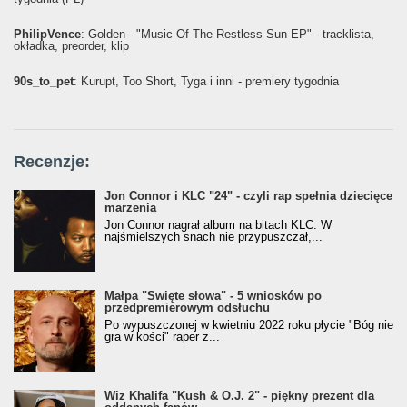
PhilipVence
: Golden - "Music Of The Restless Sun EP" - tracklista,
okładka, preorder, klip
90s_to_pet
: Kurupt, Too Short, Tyga i inni - premiery tygodnia
Recenzje:
Jon Connor i KLC "24" - czyli rap spełnia dziecięce
marzenia
Jon Connor nagrał album na bitach KLC. W
najśmielszych snach nie przypuszczał,...
Małpa "Święte słowa" - 5 wniosków po
przedpremierowym odsłuchu
Po wypuszczonej w kwietniu 2022 roku płycie "Bóg nie
gra w kości" raper z...
Wiz Khalifa "Kush & O.J. 2" - piękny prezent dla