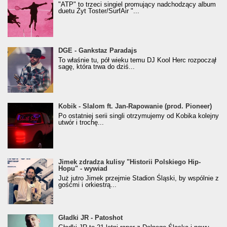
"ATP" to trzeci singiel promujący nadchodzący album
duetu Żyt Toster/SurfAir "...
donGURALesko z nagrodą za
DGE - Gankstaz Paradajs
Klasyczny/Trueschoolowy Album Roku
To właśnie tu, pół wieku temu DJ Kool Herc rozpoczął
(Popkillery 2023)
sagę, która trwa do dziś...
Kobik - Slalom ft. Jan-Rapowanie (prod. Pioneer)
Kobik - Slalom ft. Jan-Rapowanie (prod. Pioneer)
[Official Music Visualiser]
Po ostatniej serii singli otrzymujemy od Kobika kolejny
utwór i trochę...
Jimek zdradza kulisy "Historii Polskiego Hip-
Jimek zdradza kulisy "Historii Polskiego Hip-
Hopu" - wywiad
Hopu" - wywiad
Już jutro Jimek przejmie Stadion Śląski, by wspólnie z
gośćmi i orkiestrą...
Gładki JR - Patoshot
Gładki JR - Patoshot