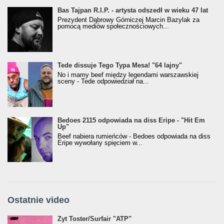
Bas Tajpan R.I.P. - artysta odszedł w wieku 47 lat
Prezydent Dąbrowy Górniczej Marcin Bazylak za
pomocą mediów społecznościowych...
Tede dissuje Tego Typa Mesa! "64 lajny"
No i mamy beef między legendami warszawskiej
sceny - Tede odpowiedział na...
Bedoes 2115 odpowiada na diss Eripe - "Hit Em
Up"
Beef nabiera rumieńców - Bedoes odpowiada na diss
Eripe wywołany spięciem w...
Ostatnie video
Żyt Toster/SurfAir - ATP VIDEO
Żyt Toster/Surfair "ATP"