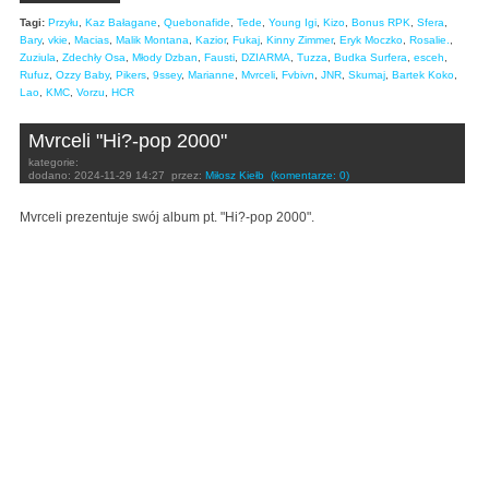
Tagi:
Przyłu
,
Kaz Bałagane
,
Quebonafide
,
Tede
,
Young Igi
,
Kizo
,
Bonus RPK
,
Sfera
,
Bary
,
vkie
,
Macias
,
Malik Montana
,
Kazior
,
Fukaj
,
Kinny Zimmer
,
Eryk Moczko
,
Rosalie.
,
Zuziula
,
Zdechły Osa
,
Młody Dzban
,
Fausti
,
DZIARMA
,
Tuzza
,
Budka Surfera
,
esceh
,
Rufuz
,
Ozzy Baby
,
Pikers
,
9ssey
,
Marianne
,
Mvrceli
,
Fvbivn
,
JNR
,
Skumaj
,
Bartek Koko
,
Lao
,
KMC
,
Vorzu
,
HCR
Mvrceli "Hi?-pop 2000"
kategorie:
dodano:
2024-11-29 14:27
przez:
Miłosz Kiełb
(komentarze: 0)
Mvrceli prezentuje swój album pt. "Hi?-pop 2000".