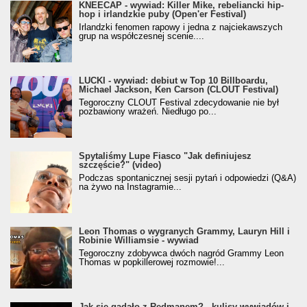
KNEECAP - wywiad: Killer Mike, rebeliancki hip-
hop i irlandzkie puby (Open'er Festival)
Irlandzki fenomen rapowy i jedna z najciekawszych
grup na współczesnej scenie....
LUCKI - wywiad: debiut w Top 10 Billboardu,
Michael Jackson, Ken Carson (CLOUT Festival)
Tegoroczny CLOUT Festival zdecydowanie nie był
pozbawiony wrażeń. Niedługo po...
Spytaliśmy Lupe Fiasco "Jak definiujesz
szczęście?" (video)
Podczas spontanicznej sesji pytań i odpowiedzi (Q&A)
na żywo na Instagramie...
Leon Thomas o wygranych Grammy, Lauryn Hill i
Robinie Williamsie - wywiad
Tegoroczny zdobywca dwóch nagród Grammy Leon
Thomas w popkillerowej rozmowie!...
Jak się gadało z Redmanem? - kulisy wywiadów i