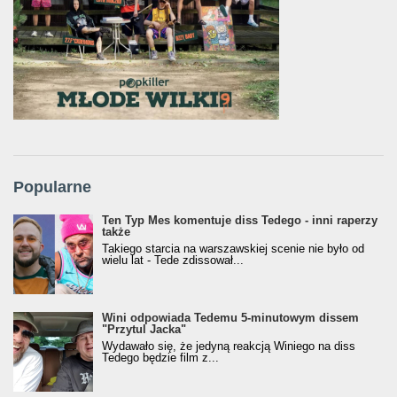
Popularne
Ten Typ Mes komentuje diss Tedego - inni raperzy
także
Takiego starcia na warszawskiej scenie nie było od
wielu lat - Tede zdissował...
Wini odpowiada Tedemu 5-minutowym dissem
"Przytul Jacka"
Wydawało się, że jedyną reakcją Winiego na diss
Tedego będzie film z...