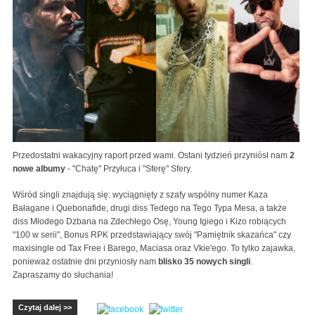
Przedostatni wakacyjny raport przed wami. Ostani tydzień przyniósł nam
2
nowe albumy
- "Chatę" Przyłuca i "Sferę" Sfery.
Wśród singli znajdują się: wyciągnięty z szafy wspólny numer Kaza
Bałagane i Quebonafide, drugi diss Tedego na Tego Typa Mesa, a także
diss Młodego Dzbana na Zdechłego Osę, Young Igiego i Kizo robiących
"100 w serii", Bonus RPK przedstawiający swój "Pamiętnik skazańca" czy
maxisingle od Tax Free i Barego, Maciasa oraz Vkie'ego. To tylko zajawka,
ponieważ ostatnie dni przyniosły nam
blisko 35 nowych singli
.
Zapraszamy do słuchania!
Czytaj dalej >>