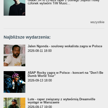
Gładki JR to 21-letni raper z Dolnego Śląska i nowy
członek wytwórni TiW Music...
wszystkie
Najbliższe wydarzenia:
Jalen Ngonda - soulowy wokalista zagra w Polsce
2026-08-11 18:00
A$AP Rocky zagra w Polsce - koncert na "Don't Be
Dumb World Tour"
2026-09-13 18:00
Lute - raper związany z wytwórnią Dreamville
wystąpi w Warszawie
2026-09-17 19:00