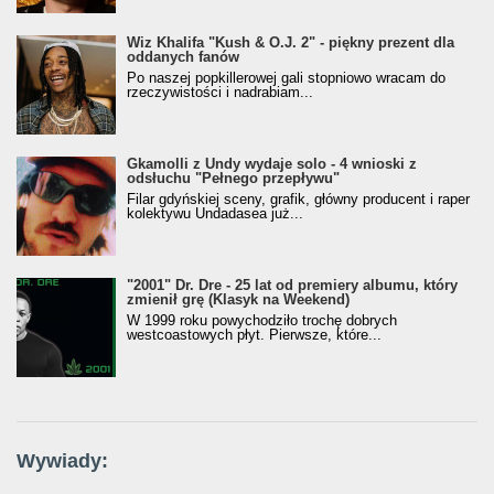
Wiz Khalifa "Kush & O.J. 2" - piękny prezent dla
oddanych fanów
Po naszej popkillerowej gali stopniowo wracam do
rzeczywistości i nadrabiam...
Gkamolli z Undy wydaje solo - 4 wnioski z
odsłuchu "Pełnego przepływu"
Filar gdyńskiej sceny, grafik, główny producent i raper
kolektywu Undadasea już...
"2001" Dr. Dre - 25 lat od premiery albumu, który
zmienił grę (Klasyk na Weekend)
W 1999 roku powychodziło trochę dobrych
westcoastowych płyt. Pierwsze, które...
Wywiady: