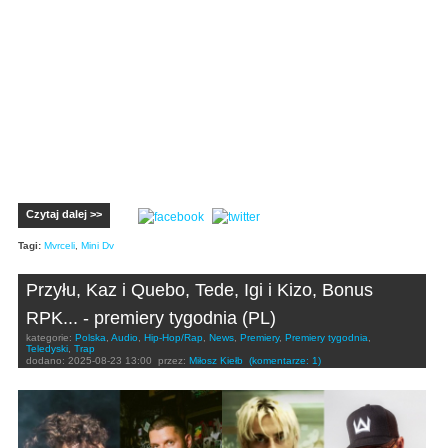
Czytaj dalej >>
Tagi:
Mvrceli
,
Mini Dv
Przyłu, Kaz i Quebo, Tede, Igi i Kizo, Bonus
RPK... - premiery tygodnia (PL)
kategorie:
Polska
,
Audio
,
Hip-Hop/Rap
,
News
,
Premiery
,
Premiery tygodnia
,
Teledyski
,
Trap
dodano:
2025-08-23 13:00
przez:
Miłosz Kiełb
(komentarze: 1)