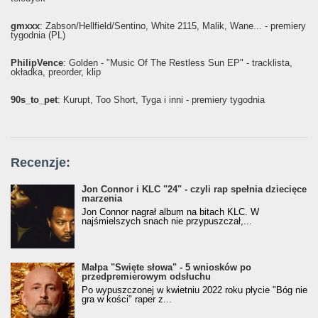
gmxxx
: Żabson/Hellfield/Sentino, White 2115, Malik, Wane... - premiery
tygodnia (PL)
PhilipVence
: Golden - "Music Of The Restless Sun EP" - tracklista,
okładka, preorder, klip
90s_to_pet
: Kurupt, Too Short, Tyga i inni - premiery tygodnia
Recenzje:
Jon Connor i KLC "24" - czyli rap spełnia dziecięce
marzenia
Jon Connor nagrał album na bitach KLC. W
najśmielszych snach nie przypuszczał,...
Małpa "Święte słowa" - 5 wniosków po
przedpremierowym odsłuchu
Po wypuszczonej w kwietniu 2022 roku płycie "Bóg nie
gra w kości" raper z...