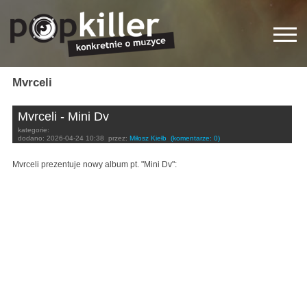
Mvrceli
Mvrceli - Mini Dv
kategorie:
dodano:
2026-04-24 10:38
przez:
Miłosz Kiełb
(komentarze: 0)
Mvrceli prezentuje nowy album pt. "Mini Dv":