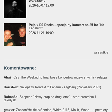
Warszawie
2026-10-07 19:00
Peja x DJ Decks - specjalny koncert na 25 lat "Na
Legalu?"
2026-11-21 19:00
wszystkie
Komentowane:
Ahaś
: Czy The Weeknd to final boss koncertów muzycznych? - relacja
DorisRex
: Najlepszy Kontakt z Fanami - zagłosuj (Popkillery 2021)
Rohan3d
: Szopeen "Nowy etap na drugi etat" - start preorderu i
teledysk
gmxxx
: Żabson/Hellfield/Sentino, White 2115, Malik, Wane... - premiery