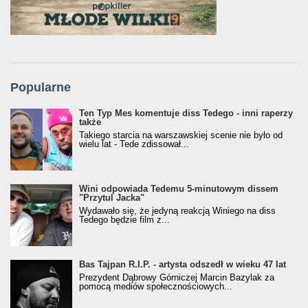
Popularne
Ten Typ Mes komentuje diss Tedego - inni raperzy
także
Takiego starcia na warszawskiej scenie nie było od
wielu lat - Tede zdissował...
Wini odpowiada Tedemu 5-minutowym dissem
"Przytul Jacka"
Wydawało się, że jedyną reakcją Winiego na diss
Tedego będzie film z...
Bas Tajpan R.I.P. - artysta odszedł w wieku 47 lat
Prezydent Dąbrowy Górniczej Marcin Bazylak za
pomocą mediów społecznościowych...