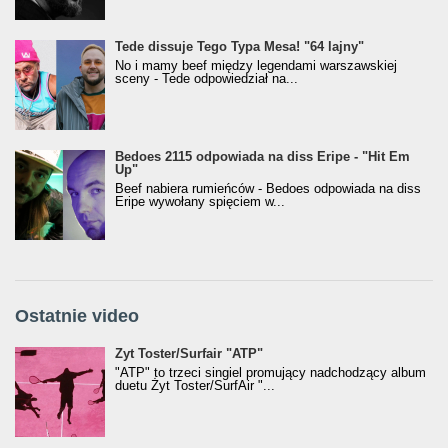
Tede dissuje Tego Typa Mesa! "64 lajny"
No i mamy beef między legendami warszawskiej
sceny - Tede odpowiedział na...
Bedoes 2115 odpowiada na diss Eripe - "Hit Em
Up"
Beef nabiera rumieńców - Bedoes odpowiada na diss
Eripe wywołany spięciem w...
Ostatnie video
Żyt Toster/SurfAir - ATP VIDEO
Żyt Toster/Surfair "ATP"
"ATP" to trzeci singiel promujący nadchodzący album
duetu Żyt Toster/SurfAir "...