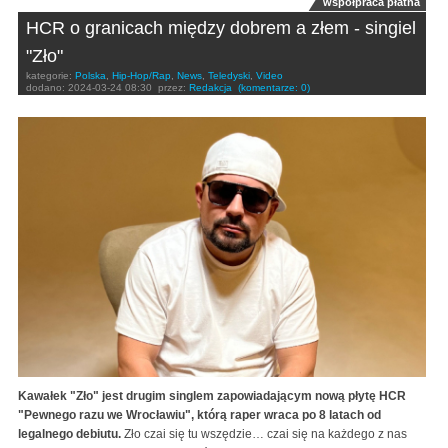
współpraca płatna
HCR o granicach między dobrem a złem - singiel
"Zło"
kategorie:
Polska
,
Hip-Hop/Rap
,
News
,
Teledyski
,
Video
dodano:
2024-03-24 08:30
przez:
Redakcja
(komentarze: 0)
Kawałek "Zło" jest drugim singlem zapowiadającym nową płytę HCR
"Pewnego razu we Wrocławiu", którą raper wraca po 8 latach od
legalnego debiutu.
Zło czai się tu wszędzie… czai się na każdego z nas