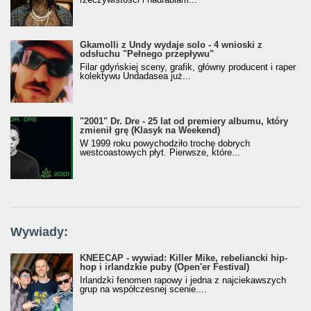
Gkamolli z Undy wydaje solo - 4 wnioski z
odsłuchu "Pełnego przepływu"
Filar gdyńskiej sceny, grafik, główny producent i raper
kolektywu Undadasea już...
"2001" Dr. Dre - 25 lat od premiery albumu, który
zmienił grę (Klasyk na Weekend)
W 1999 roku powychodziło trochę dobrych
westcoastowych płyt. Pierwsze, które...
Wywiady:
KNEECAP - wywiad: Killer Mike, rebeliancki hip-
hop i irlandzkie puby (Open'er Festival)
Irlandzki fenomen rapowy i jedna z najciekawszych
grup na współczesnej scenie....