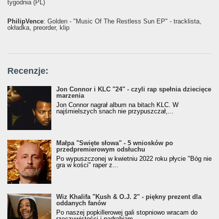
tygodnia (PL)
PhilipVence
: Golden - "Music Of The Restless Sun EP" - tracklista,
okładka, preorder, klip
Recenzje:
Jon Connor i KLC "24" - czyli rap spełnia dziecięce
marzenia
Jon Connor nagrał album na bitach KLC. W
najśmielszych snach nie przypuszczał,...
Małpa "Święte słowa" - 5 wniosków po
przedpremierowym odsłuchu
Po wypuszczonej w kwietniu 2022 roku płycie "Bóg nie
gra w kości" raper z...
Wiz Khalifa "Kush & O.J. 2" - piękny prezent dla
oddanych fanów
Po naszej popkillerowej gali stopniowo wracam do
rzeczywistości i nadrabiam...