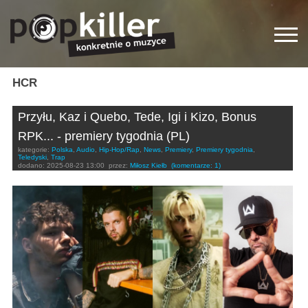
HCR
Przyłu, Kaz i Quebo, Tede, Igi i Kizo, Bonus
RPK... - premiery tygodnia (PL)
kategorie:
Polska
,
Audio
,
Hip-Hop/Rap
,
News
,
Premiery
,
Premiery tygodnia
,
Teledyski
,
Trap
dodano:
2025-08-23 13:00
przez:
Miłosz Kiełb
(komentarze: 1)