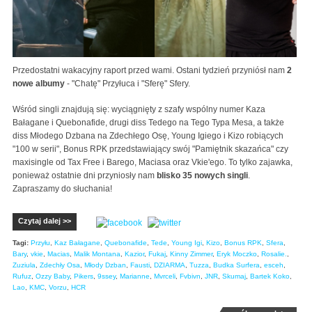
Przedostatni wakacyjny raport przed wami. Ostani tydzień przyniósł nam
2
nowe albumy
- "Chatę" Przyłuca i "Sferę" Sfery.
Wśród singli znajdują się: wyciągnięty z szafy wspólny numer Kaza
Bałagane i Quebonafide, drugi diss Tedego na Tego Typa Mesa, a także
diss Młodego Dzbana na Zdechłego Osę, Young Igiego i Kizo robiących
"100 w serii", Bonus RPK przedstawiający swój "Pamiętnik skazańca" czy
maxisingle od Tax Free i Barego, Maciasa oraz Vkie'ego. To tylko zajawka,
ponieważ ostatnie dni przyniosły nam
blisko 35 nowych singli
.
Zapraszamy do słuchania!
Czytaj dalej >>
Tagi:
Przyłu
,
Kaz Bałagane
,
Quebonafide
,
Tede
,
Young Igi
,
Kizo
,
Bonus RPK
,
Sfera
,
Bary
,
vkie
,
Macias
,
Malik Montana
,
Kazior
,
Fukaj
,
Kinny Zimmer
,
Eryk Moczko
,
Rosalie.
,
Zuziula
,
Zdechły Osa
,
Młody Dzban
,
Fausti
,
DZIARMA
,
Tuzza
,
Budka Surfera
,
esceh
,
Rufuz
,
Ozzy Baby
,
Pikers
,
9ssey
,
Marianne
,
Mvrceli
,
Fvbivn
,
JNR
,
Skumaj
,
Bartek Koko
,
Lao
,
KMC
,
Vorzu
,
HCR