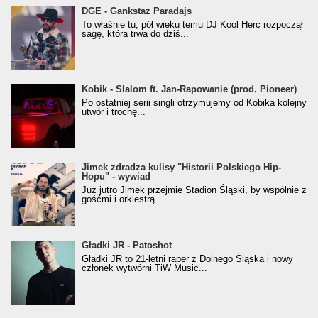
donGURALesko z nagrodą za
DGE - Gankstaz Paradajs
Klasyczny/Trueschoolowy Album Roku
To właśnie tu, pół wieku temu DJ Kool Herc rozpoczął
(Popkillery 2023)
sagę, która trwa do dziś...
Kobik - Slalom ft. Jan-Rapowanie (prod. Pioneer)
Kobik - Slalom ft. Jan-Rapowanie (prod. Pioneer)
[Official Music Visualiser]
Po ostatniej serii singli otrzymujemy od Kobika kolejny
utwór i trochę...
Jimek zdradza kulisy "Historii Polskiego Hip-
Jimek zdradza kulisy "Historii Polskiego Hip-
Hopu" - wywiad
Hopu" - wywiad
Już jutro Jimek przejmie Stadion Śląski, by wspólnie z
gośćmi i orkiestrą...
Gładki JR - Patoshot
Gładki JR - Patoshot
Gładki JR to 21-letni raper z Dolnego Śląska i nowy
członek wytwórni TiW Music...