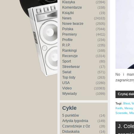
Klasyka
(2394)
Komentarze
(158)
Książki
(19)
News
(24163)
Nowe twarze
(2505)
Polska
(7044)
Premiery
(4411)
Profile
(234)
R.I.P.
(235)
Rankingi
(168)
Recenzje
(1314)
Sport
(80)
Streetwear
(17)
Świat
(571)
No i mam
Top listy
(263)
zagraniczn
USA
(2280)
Video
(10363)
Wywiady
(1099)
Czytaj dal
Tagi:
Blxst
,
W
Cykle
Keith
,
Messy 
Scienide
,
Mil
5 punktów
(14)
Artysta tygodnia
(149)
J. Col
Czarodzieje z Oz
(28)
Didaskalia
(14)