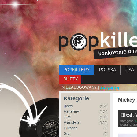
Menu główne
POPKILLERY
POLSKA
USA
BILETY
NIEZALOGOWANY |
zaloguj się
Kategorie
Mickey
Beefy
(251)
Felietony
(174)
Blxst, 
Film
(193)
kategorie:
Freestyle
(620)
dodano:
20
Girlzone
(3)
Gry
(9)