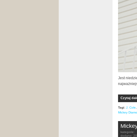
Jest niedz
najważniej
Czytaj dal
Tagi:
J. Cole
Mickey Diam
Mickey
kategorie:
dodano:
20