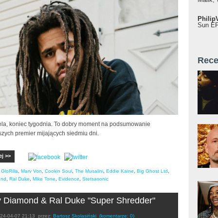
Philip
Sun EP"
Rece
iela, koniec tygodnia. To dobry moment na podsumowanie
szych premier mijających siedmiu dni.
ej >>
,
GloRilla
,
Marv Von
,
Cookin Soul
,
The Musalini
,
Eddie Kaine
,
Big Ghost Ltd
,
ond
,
Ral Duke
,
Mike Tone
,
Evidence
,
Stetsasonic
 Diamond & Ral Duke "Super Shredder"
24-04-07 21:13
przez:
Bartosz Skolasiński
(komentarze: 0)