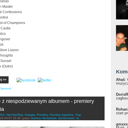
nanas
n Master
ab Confessions
ntrol
ast of Champions
 Castle
lics
ngover
oli
Store Liason
Thoughts
 Sunset
 (Outro)
Kom
Ahaś
:
ej >>
muzycz
 Diamond
DorisR
zagłosu
e z niespodziewanym albumem - premiery
ia
Rohan
start p
USA
,
Hip-Hop/Rap
,
Klasyka
,
Premiery
,
Premiery tygodnia
,
Trap
24-04-07 22:30
przez:
Bartosz Skolasiński
(komentarze: 4)
gmxxx
Malik, 