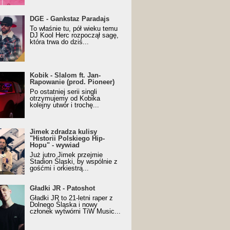
URALesko z nagrodą za
DGE - Gankstaz Paradajs
yczny/Trueschoolowy
To właśnie tu, pół wieku temu
m Roku (Popkillery 2023)
DJ Kool Herc rozpoczął sagę,
która trwa do dziś...
 - Slalom ft. Jan-
Kobik - Slalom ft. Jan-
wanie (prod. Pioneer)
Rapowanie (prod. Pioneer)
cial Music Visualiser]
Po ostatniej serii singli
otrzymujemy od Kobika
kolejny utwór i trochę...
k zdradza kulisy "Historii
Jimek zdradza kulisy
kiego Hip-Hopu" - wywiad
"Historii Polskiego Hip-
Hopu" - wywiad
Już jutro Jimek przejmie
Stadion Śląski, by wspólnie z
gośćmi i orkiestrą...
ki JR - Patoshot
Gładki JR - Patoshot
Gładki JR to 21-letni raper z
Dolnego Śląska i nowy
członek wytwórni TiW Music...