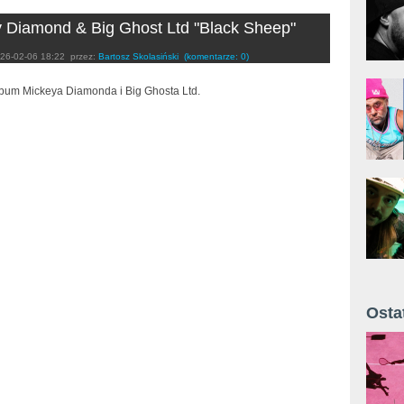
 Diamond & Big Ghost Ltd "Black Sheep"
26-02-06 18:22
przez:
Bartosz Skolasiński
(komentarze: 0)
bum Mickeya Diamonda i Big Ghosta Ltd.
Osta
Żyt 