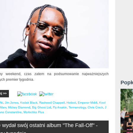
y weekend, czas zatem na podsumowanie najważniejszych
ych premier tygodnia.
Popk
ej >>
iki
,
Jim Jones
,
Kodak Black
,
Rasheed Chappell
,
Hotboii
,
Emperor Middi
,
Kool
Marv
,
Mickey Diamond
,
Big Ghost Ltd
,
Fly Anakin
,
Termanology
,
Chris Crack
,
J
ano Constantine
,
Morlockko Plus
e wydał swój ostatni album "The Fall-Off" -