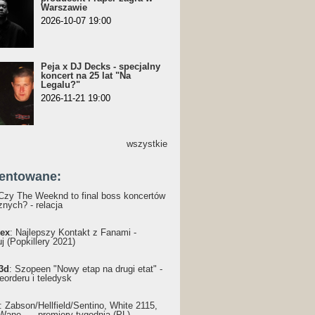
Warszawie
2026-10-07 19:00
Peja x DJ Decks - specjalny
koncert na 25 lat "Na
Legalu?"
2026-11-21 19:00
wszystkie
entowane:
 Czy The Weeknd to final boss koncertów
nych? - relacja
ex
: Najlepszy Kontakt z Fanami -
j (Popkillery 2021)
3d
: Szopeen "Nowy etap na drugi etat" -
reorderu i teledysk
: Żabson/Hellfield/Sentino, White 2115,
Wane... - premiery tygodnia (PL)