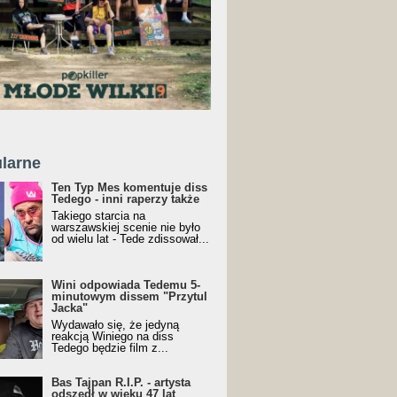
larne
Ten Typ Mes komentuje diss
Tedego - inni raperzy także
Takiego starcia na
warszawskiej scenie nie było
od wielu lat - Tede zdissował...
Wini odpowiada Tedemu 5-
minutowym dissem "Przytul
Jacka"
Wydawało się, że jedyną
reakcją Winiego na diss
Tedego będzie film z...
Bas Tajpan R.I.P. - artysta
odszedł w wieku 47 lat