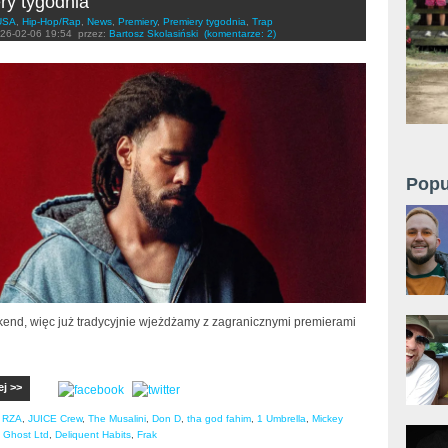
ry tygodnia
USA
,
Hip-Hop/Rap
,
News
,
Premiery
,
Premiery tygodnia
,
Trap
26-02-06 19:54
przez:
Bartosz Skolasiński
(komentarze: 2)
Popu
nd, więc już tradycyjnie wjeżdżamy z zagranicznymi premierami
ej >>
,
RZA
,
JUICE Crew
,
The Musalini
,
Don D
,
tha god fahim
,
1 Umbrella
,
Mickey
 Ghost Ltd
,
Deliquent Habits
,
Frak