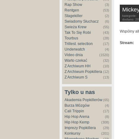
Rap Show
(3)
Mickey
Rentgen
(53)
Stagekiller
(2)
kategorie:
dodano:
20
Świadomy Słuchacz
(6)
Świeża Krew
(55)
Wspólny al
Tak To Się Robi
(43)
Tourbus
(28)
Stream:
Trillest. selection
(17)
Underwatch
(4)
Video dnia
(1520)
Warto czekać
(32)
Z Archiwum HH
(10)
Z Archiwum Popkillera
(12)
Z Archiwum S
(13)
Tylko u nas
Akademia Popkillerów
(65)
Burza Mózgów
(4)
Cali Trippin
(17)
Hip Hop Arena
(8)
Hip Hop Kemp
(308)
Imprezy Popkillera
(29)
Konkursy
(201)