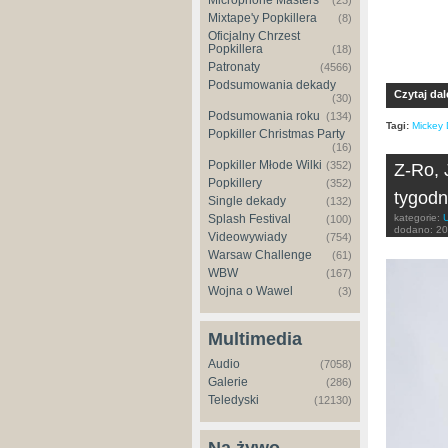
Microphone Masters
(23)
Mixtape'y Popkillera
(8)
Oficjalny Chrzest
Popkillera
(18)
Patronaty
(4566)
Podsumowania dekady
Czytaj dal
(30)
Podsumowania roku
(134)
Tagi:
Mickey
Popkiller Christmas Party
(16)
Popkiller Młode Wilki
(352)
Z-Ro, 
Popkillery
(352)
tygodn
Single dekady
(132)
Splash Festival
kategorie:
(100)
dodano:
20
Videowywiady
(754)
Warsaw Challenge
(61)
WBW
(167)
Wojna o Wawel
(3)
Multimedia
Audio
(7058)
Galerie
(286)
Teledyski
(12130)