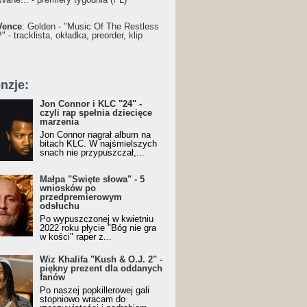
Vence
: Golden - "Music Of The Restless
 - tracklista, okładka, preorder, klip
nzje:
Jon Connor i KLC "24" -
czyli rap spełnia dziecięce
marzenia
Jon Connor nagrał album na
bitach KLC. W najśmielszych
snach nie przypuszczał,...
Małpa "Święte słowa" - 5
wniosków po
przedpremierowym
odsłuchu
Po wypuszczonej w kwietniu
2022 roku płycie "Bóg nie gra
w kości" raper z...
Wiz Khalifa "Kush & O.J. 2" -
piękny prezent dla oddanych
fanów
Po naszej popkillerowej gali
stopniowo wracam do