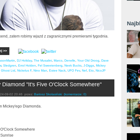
Najb
nd, zatem robimy wjazd z zagranicznymi premierami tygodnia.
ej >>
asonMartin
,
DJ Holiday
,
The Musalini
,
Marco
,
Denelle
,
Your Old Droog
,
Dave
w
,
Sledgren
,
Errol Holden
,
Fel Sweetenberg
,
Neek Bucks
,
J-Diggs
,
Mickey
 Ghost Ltd
,
Nickelus F
,
Nino Man
,
Estee Nack
,
UFO Fev
,
Nef
,
Eto
,
NicoJP
 Diamond "It's Five O'Clock Somewhere"
24-09-02 20:46
przez:
Bartosz Skolasiński
(komentarze: 0)
m Mickey'ego Diamonda.
ve O'Clock Somewhere
 Sunrise