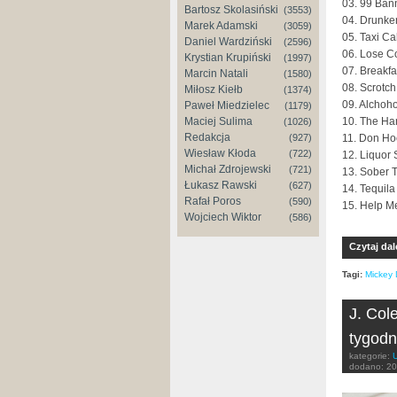
03. 99 Ban
Bartosz Skolasiński
(3553)
04. Drunke
Marek Adamski
(3059)
05. Taxi C
Daniel Wardziński
(2596)
06. Lose Co
Krystian Krupiński
(1997)
07. Breakf
Marcin Natali
(1580)
08. Scrotch
Miłosz Kiełb
(1374)
09. Alchoho
Paweł Miedzielec
(1179)
10. The Ha
Maciej Sulima
(1026)
Redakcja
11. Don Ho
(927)
Wiesław Kłoda
(722)
12. Liquor 
Michał Zdrojewski
(721)
13. Sober 
Łukasz Rawski
(627)
14. Tequila
Rafał Poros
(590)
15. Help Me
Wojciech Wiktor
(586)
Czytaj dal
Tagi:
Mickey
J. Col
tygodn
kategorie:
dodano:
20