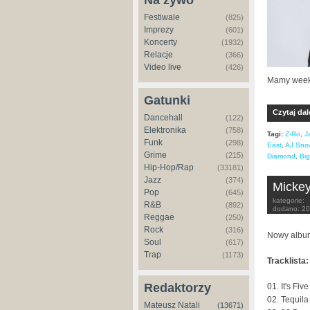
Na żywo
Festiwale
(825)
Imprezy
(601)
Koncerty
(1932)
Relacje
(366)
Video live
(426)
Mamy weeke
Gatunki
Czytaj dal
Dancehall
(122)
Elektronika
(758)
Tagi:
Z-Ro
,
J
Funk
(298)
East
,
AJ Sno
Grime
(215)
Diamond
,
Big
Hip-Hop/Rap
(33181)
Jazz
(374)
Mickey
Pop
(645)
kategorie:
R&B
(892)
dodano:
20
Reggae
(250)
Rock
(316)
Nowy albu
Soul
(617)
Trap
(1173)
Tracklista:
Redaktorzy
01. It's Fi
02. Tequila
Mateusz Natali
(13671)