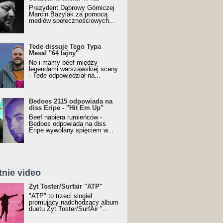
Prezydent Dąbrowy Górniczej
Marcin Bazylak za pomocą
mediów społecznościowych...
Tede dissuje Tego Typa
Mesa! "64 lajny"
No i mamy beef między
legendami warszawskiej sceny
- Tede odpowiedział na...
Bedoes 2115 odpowiada na
diss Eripe - "Hit Em Up"
Beef nabiera rumieńców -
Bedoes odpowiada na diss
Eripe wywołany spięciem w...
tnie video
Toster/SurfAir - ATP VIDEO
Żyt Toster/Surfair "ATP"
"ATP" to trzeci singiel
promujący nadchodzący album
duetu Żyt Toster/SurfAir "...