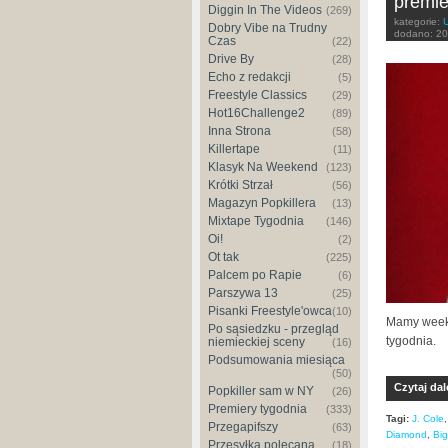
premie
Diggin In The Videos
(269)
kategorie:
Dobry Vibe na Trudny
dodano:
20
Czas
(22)
Drive By
(28)
Echo z redakcji
(5)
Freestyle Classics
(29)
Hot16Challenge2
(89)
Inna Strona
(58)
Killertape
(11)
Klasyk Na Weekend
(123)
Krótki Strzał
(56)
Magazyn Popkillera
(13)
Mixtape Tygodnia
(146)
Oi!
(2)
Ot tak
(225)
Palcem po Rapie
(6)
Parszywa 13
(25)
Pisanki Freestyle'owca
(10)
Mamy weeke
Po sąsiedzku - przegląd
tygodnia.
niemieckiej sceny
(16)
Podsumowania miesiąca
(50)
Czytaj dal
Popkiller sam w NY
(26)
Premiery tygodnia
(333)
Tagi:
J. Cole
Przegapifszy
(63)
Diamond
,
Big
Przesyłka polecana
(18)