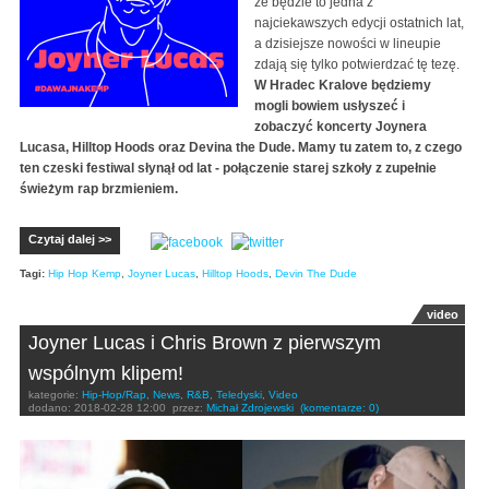
że będzie to jedna z
najciekawszych edycji ostatnich lat,
a dzisiejsze nowości w lineupie
zdają się tylko potwierdzać tę tezę.
W Hradec Kralove będziemy
mogli bowiem usłyszeć i
zobaczyć koncerty Joynera
Lucasa, Hilltop Hoods oraz Devina the Dude. Mamy tu zatem to, z czego
ten czeski festiwal słynął od lat - połączenie starej szkoły z zupełnie
świeżym rap brzmieniem.
Czytaj dalej >>
Tagi:
Hip Hop Kemp
,
Joyner Lucas
,
Hilltop Hoods
,
Devin The Dude
video
Joyner Lucas i Chris Brown z pierwszym
wspólnym klipem!
kategorie:
Hip-Hop/Rap
,
News
,
R&B
,
Teledyski
,
Video
dodano:
2018-02-28 12:00
przez:
Michał Zdrojewski
(komentarze: 0)