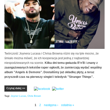
Twórczość Joynera Lucasa i Chrisa Browna różni się na tyle mocno, że
śmiało można mówić, że ich kooperacja jest jedną z najbardziej
niespodziewanych na scenie.
Kilka dni temu gwiazda R'n'B i znany z
zaangażowanych tekstów raper ogłosili, że zamierzają wydać wspólny
album "Angels & Demons". Dostaliśmy już okładkę płyty, a teraz
przyszedł czas na pierwszy singiel i teledysk "Stranger Things".
Czytaj dalej >>
Tagi:
Joyner Lucas
,
Chris Brown
1
2
następna ›
ostatnia »
Strony