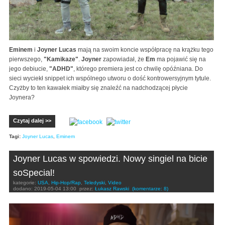
Eminem
i
Joyner Lucas
mają na swoim koncie współpracę na krążku tego
pierwszego,
"Kamikaze"
.
Joyner
zapowiadał, że
Em
ma pojawić się na
jego debiucie,
"ADHD"
, którego premiera jest co chwilę opóźniana. Do
sieci wyciekł snippet ich wspólnego utworu o dość kontrowersyjnym tytule.
Czyżby to ten kawałek miałby się znaleźć na nadchodzącej płycie
Joynera?
Czytaj dalej >>
Tagi:
Joyner Lucas
,
Eminem
Joyner Lucas w spowiedzi. Nowy singiel na bicie
soSpecial!
kategorie:
USA
,
Hip-Hop/Rap
,
Teledyski
,
Video
dodano:
2019-05-04 13:00
przez:
Łukasz Rawski
(komentarze: 8)