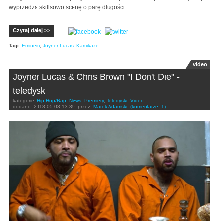
wyprzedza skillsowo scenę o parę długości.
Czytaj dalej >>
Tagi:
Eminem
,
Joyner Lucas
,
Kamikaze
video
Joyner Lucas & Chris Brown "I Don't Die" -
teledysk
kategorie:
Hip-Hop/Rap
,
News
,
Premiery
,
Teledyski
,
Video
dodano:
2018-05-03 13:39
przez:
Marek Adamski
(komentarze: 1)