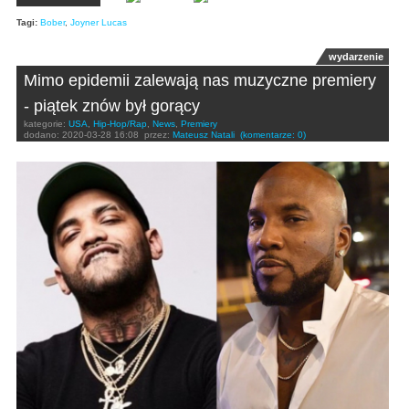
Tagi:
Bober
,
Joyner Lucas
wydarzenie
Mimo epidemii zalewają nas muzyczne premiery
- piątek znów był gorący
kategorie:
USA
,
Hip-Hop/Rap
,
News
,
Premiery
dodano:
2020-03-28 16:08
przez:
Mateusz Natali
(komentarze: 0)