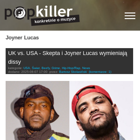
Joyner Lucas
UK vs. USA - Skepta i Joyner Lucas wymieniają
dissy
kategorie:
USA
,
Świat
,
Beefy
,
Grime
,
Hip-Hop/Rap
,
News
dodano:
2025-08-07 17:00
przez:
Bartosz Skolasiński
(komentarze: 1)