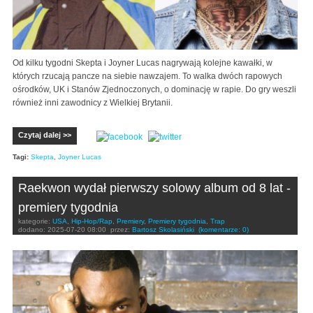
Od kilku tygodni Skepta i Joyner Lucas nagrywają kolejne kawałki, w
których rzucają pancze na siebie nawzajem. To walka dwóch rapowych
ośrodków, UK i Stanów Zjednoczonych, o dominację w rapie. Do gry weszli
również inni zawodnicy z Wielkiej Brytanii.
Czytaj dalej >>
Tagi:
Skepta
,
Joyner Lucas
Raekwon wydał pierwszy solowy album od 8 lat -
premiery tygodnia
kategorie:
USA
,
Hip-Hop/Rap
,
Premiery
,
Premiery tygodnia
,
Trap
dodano:
2025-07-20 08:00
przez:
Bartosz Skolasiński
(komentarze: 0)