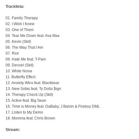
Tracklista:
01. Family Therapy
02. I Wish I Knew
03. One of Them
04. Tear Me Down feat. Ava Max
05. Kevin (Skit)
06. The Way That I Am
07. Riot
08. Hate Me feat. T-Pain
09. Denzel (Skit)
10. White Noise
11. Butterfly Effect
12. Anxiety Wins feat. Blackbear
13. New Sofas feat. Ty Dolla $ign
14. Therapy Check Up (Skit)
15. Active feat. Big Sean
16. Time is Money feat. DaBaby, J Balvin & Fireboy DML
17. Listen to My Demo
18. Momma feat. Chris Brown
Stream: