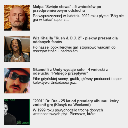
Małpa "Święte słowa" - 5 wniosków po
przedpremierowym odsłuchu
Po wypuszczonej w kwietniu 2022 roku płycie "Bóg nie
gra w kości" raper z...
Wiz Khalifa "Kush & O.J. 2" - piękny prezent dla
oddanych fanów
Po naszej popkillerowej gali stopniowo wracam do
rzeczywistości i nadrabiam...
Gkamolli z Undy wydaje solo - 4 wnioski z
odsłuchu "Pełnego przepływu"
Filar gdyńskiej sceny, grafik, główny producent i raper
kolektywu Undadasea już...
"2001" Dr. Dre - 25 lat od premiery albumu, który
zmienił grę (Klasyk na Weekend)
W 1999 roku powychodziło trochę dobrych
westcoastowych płyt. Pierwsze, które...