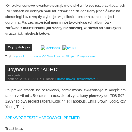
Rynek koncertowo-eventowy stanął, wiele płyt w Polsce jest przekładanych
- w Stanach od dobrych paru lat jednak nacisk kładziony jest głównie na
streamingi i cyfrową dystrybucję, więc ilość premier niezmiennie jest
ogromna.
Marzec przyniósł nam mnóstwo ciekawych albumów -
zarówno z mainstreamu jak sceny niezależnej, zarówno od starszych
graczy jak młodych kotów.
Czytaj dalej >>
Tagi:
Joyner Lucas
,
Jeezy
,
Ol' Dirty Bastard
,
Skepta
,
Partynextdoor
Joyner Lucas "ADHD"
kategorie:
dodano:
2020-03-27 11:14
przez:
Łukasz Rawski
(komentarze: 0)
Po prawie trzech lat oczekiwań, zamieszania związanego z odejściem
rapera z Atlantic Records - nareszcie otrzymaliśmy pierwszy od "508-507-
2209" solowy projekt rapera! Gościnnie: Fabolous, Chris Brown, Logic, czy
Young Thug.
SPRAWDŹ RESZTĘ MARCOWYCH PREMIER
Tracklista: