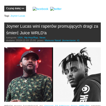
Czytaj dalej >>
Tagi:
Joyner Lucas
Joyner Lucas wini raperów promujących dragi za
śmierć Juice WRLD'a
kategorie:
USA
,
Hip-Hop/Rap
,
News
dodano:
2019-12-10 15:00
przez:
Mateusz Natali
(komentarze: 4)