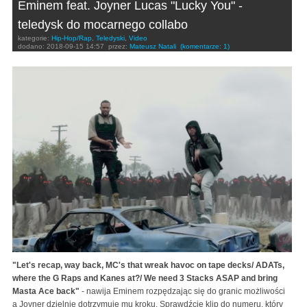
Eminem feat. Joyner Lucas "Lucky You" -
teledysk do mocarnego collabo
kategorie:
Hip-Hop/Rap
,
Teledyski
,
Video
dodano:
2018-09-15 14:57
przez:
Mateusz Natali
(komentarze: 1)
"Let's recap, way back, MC's that wreak havoc on tape decks/ ADATs,
where the G Raps and Kanes at?/ We need 3 Stacks ASAP and bring
Masta Ace back"
- nawija Eminem rozpędzając się do granic możliwości
a Joyner dzielnie dotrzymuje mu kroku. Sprawdźcie klip do numeru, który