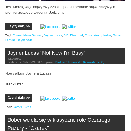
Jest wtorek, więc najwyższy czas na podsumowanie najważniejszych
premier zeszłego tygodnia. Jedziemy!
Czytaj dalej >>
Tagi:
Future
,
Metro Boomin
,
Joyner Lucas
,
SiR
,
Flee Lord
,
Crisis
,
Young Noble
,
Rome
Fortune
,
kaytranada
Joyner Lucas "Not Now I'm Busy"
kategorie:
dodano:
2024-03-26 00:33
przez:
Bartosz Skolasiński
(komentarze: 0)
Nowy album Joynera Lucasa.
Tracklista:
Czytaj dalej >>
Tagi:
Joyner Lucas
Bober wciela się w klasyczne role Cezarego
Pazury - "Czarek"