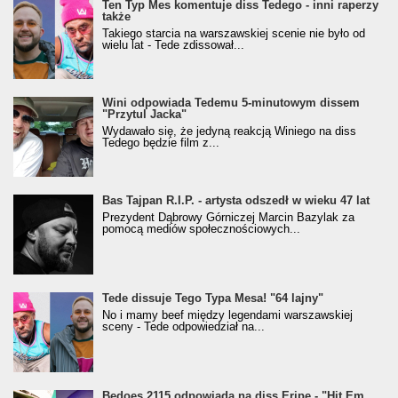
Ten Typ Mes komentuje diss Tedego - inni raperzy
także
Takiego starcia na warszawskiej scenie nie było od
wielu lat - Tede zdissował...
Wini odpowiada Tedemu 5-minutowym dissem
"Przytul Jacka"
Wydawało się, że jedyną reakcją Winiego na diss
Tedego będzie film z...
Bas Tajpan R.I.P. - artysta odszedł w wieku 47 lat
Prezydent Dąbrowy Górniczej Marcin Bazylak za
pomocą mediów społecznościowych...
Tede dissuje Tego Typa Mesa! "64 lajny"
No i mamy beef między legendami warszawskiej
sceny - Tede odpowiedział na...
Bedoes 2115 odpowiada na diss Eripe - "Hit Em