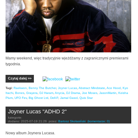
Mamy weekend, więc tradycyjnie wjeżdżamy z zagranicznymi premierami
tygodnia.
Czytaj dalej >>
Tagi:
Raekwon
,
Benny The Butcher
,
Joyner Lucas
,
Abstract Mindstate
,
Ace Hood
,
Kyo
Itachi
,
Bones
,
Grayera
,
DJ Haram
,
Anycia
,
DJ Drama
,
Joe Moses
,
JasonMartin
,
Keisha
Plum
,
UFO Fev
,
Big Ghost Ltd
,
Dell-P
,
Jamal Gasol
,
Quis Star
Joyner Lucas "ADHD 2"
kategorie:
dodano:
2025-07-19 21:26
przez:
Bartosz Skolasiński
(komentarze: 0)
Nowy album Joynera Lucasa.