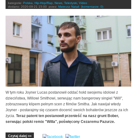
kategorie:
Polska
,
Hip-Hop/Rap
,
News
,
Teledyski
,
Video
dodano:
2020-09-21 15:00
przez:
Mateusz Natali
(komentarze: 0)
W tym roku Joyner Lucas postanowił oddać hołd swojemu idolowi z
dzieciństwa, Willowi Smithowi, serwując nam bangerowy singiel "Will",
zobrazowany klipem pełnym scen z filmów Smitha. Jak nawijał wtedy
Joyner - postarajmy się czasem docenić swoich bohaterów jeszcze za ich
życia.
Teraz patent ten postanowił przenieść na nasz grunt Bober,
serwując polski remix "Willa", poświęcony Cezaremu Pazurze.
Czytaj dalej >>