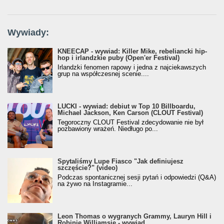
Wywiady:
KNEECAP - wywiad: Killer Mike, rebeliancki hip-
hop i irlandzkie puby (Open'er Festival)
Irlandzki fenomen rapowy i jedna z najciekawszych
grup na współczesnej scenie....
LUCKI - wywiad: debiut w Top 10 Billboardu,
Michael Jackson, Ken Carson (CLOUT Festival)
Tegoroczny CLOUT Festival zdecydowanie nie był
pozbawiony wrażeń. Niedługo po...
Spytaliśmy Lupe Fiasco "Jak definiujesz
szczęście?" (video)
Podczas spontanicznej sesji pytań i odpowiedzi (Q&A)
na żywo na Instagramie...
Leon Thomas o wygranych Grammy, Lauryn Hill i
Robinie Williamsie - wywiad