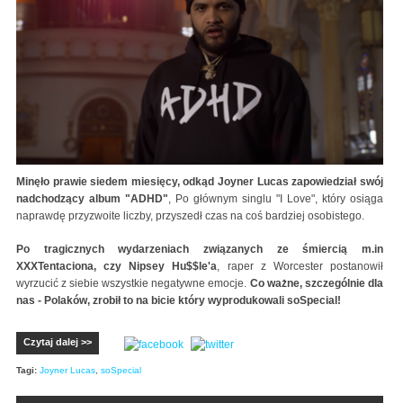
Minęło prawie siedem miesięcy, odkąd Joyner Lucas zapowiedział swój
nadchodzący album "ADHD"
, Po głównym singlu "I Love", który osiąga
naprawdę przyzwoite liczby, przyszedł czas na coś bardziej osobistego.
Po tragicznych wydarzeniach związanych ze śmiercią m.in
XXXTentaciona, czy Nipsey Hu$$le'a
, raper z Worcester postanowił
wyrzucić z siebie wszystkie negatywne emocje.
Co ważne, szczególnie dla
nas - Polaków, zrobił to na bicie który wyprodukowali soSpecial!
Czytaj dalej >>
Tagi:
Joyner Lucas
,
soSpecial