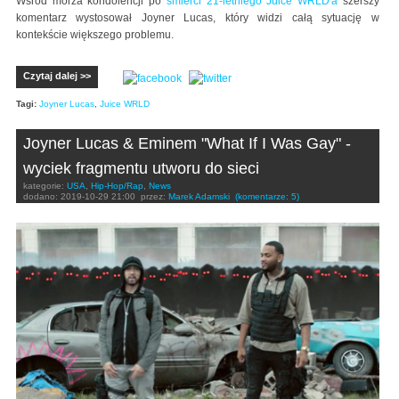
Wśród morza kondolencji po
śmierci 21-letniego Juice WRLD'a
szerszy
komentarz wystosował Joyner Lucas, który widzi całą sytuację w
kontekście większego problemu.
Czytaj dalej >>
Tagi:
Joyner Lucas
,
Juice WRLD
Joyner Lucas & Eminem "What If I Was Gay" -
wyciek fragmentu utworu do sieci
kategorie:
USA
,
Hip-Hop/Rap
,
News
dodano:
2019-10-29 21:00
przez:
Marek Adamski
(komentarze: 5)