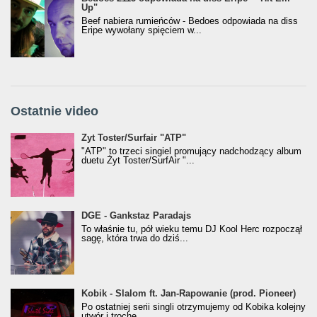
Up"
Beef nabiera rumieńców - Bedoes odpowiada na diss
Eripe wywołany spięciem w...
Ostatnie video
Żyt Toster/SurfAir - ATP VIDEO
Żyt Toster/Surfair "ATP"
"ATP" to trzeci singiel promujący nadchodzący album
duetu Żyt Toster/SurfAir "...
donGURALesko z nagrodą za
DGE - Gankstaz Paradajs
Klasyczny/Trueschoolowy Album Roku
To właśnie tu, pół wieku temu DJ Kool Herc rozpoczął
(Popkillery 2023)
sagę, która trwa do dziś...
Kobik - Slalom ft. Jan-Rapowanie (prod. Pioneer)
Kobik - Slalom ft. Jan-Rapowanie (prod. Pioneer)
[Official Music Visualiser]
Po ostatniej serii singli otrzymujemy od Kobika kolejny
utwór i trochę...