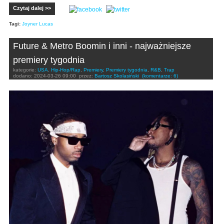
Czytaj dalej >>
Tagi:
Joyner Lucas
Future & Metro Boomin i inni - najważniejsze
premiery tygodnia
kategorie:
USA
,
Hip-Hop/Rap
,
Premiery
,
Premiery tygodnia
,
R&B
,
Trap
dodano:
2024-03-26 09:00
przez:
Bartosz Skolasiński
(komentarze: 6)