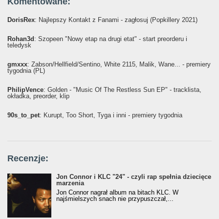
Komentowane:
DorisRex
: Najlepszy Kontakt z Fanami - zagłosuj (Popkillery 2021)
Rohan3d
: Szopeen "Nowy etap na drugi etat" - start preorderu i
teledysk
gmxxx
: Żabson/Hellfield/Sentino, White 2115, Malik, Wane... - premiery
tygodnia (PL)
PhilipVence
: Golden - "Music Of The Restless Sun EP" - tracklista,
okładka, preorder, klip
90s_to_pet
: Kurupt, Too Short, Tyga i inni - premiery tygodnia
Recenzje:
Jon Connor i KLC "24" - czyli rap spełnia dziecięce
marzenia
Jon Connor nagrał album na bitach KLC. W
najśmielszych snach nie przypuszczał,...