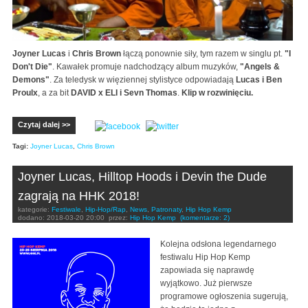
Joyner Lucas
i
Chris Brown
łączą ponownie siły, tym razem w singlu pt.
"I
Don't Die"
. Kawałek promuje nadchodzący album muzyków,
"Angels &
Demons"
. Za teledysk w więziennej stylistyce odpowiadają
Lucas i Ben
Proulx
, a za bit
DAVID x ELI i Sevn Thomas
.
Klip w rozwinięciu.
Czytaj dalej >>
Tagi:
Joyner Lucas
,
Chris Brown
Joyner Lucas, Hilltop Hoods i Devin the Dude
zagrają na HHK 2018!
kategorie:
Festiwale
,
Hip-Hop/Rap
,
News
,
Patronaty
,
Hip Hop Kemp
dodano:
2018-03-20 20:00
przez:
Hip Hop Kemp
(komentarze: 2)
Kolejna odsłona legendarnego
festiwalu Hip Hop Kemp
zapowiada się naprawdę
wyjątkowo. Już pierwsze
programowe ogłoszenia sugerują,