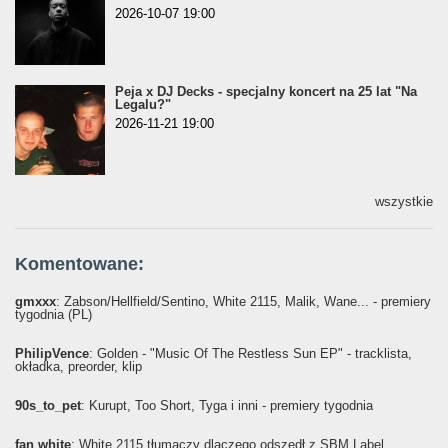
2026-10-07 19:00
Peja x DJ Decks - specjalny koncert na 25 lat "Na
Legalu?"
2026-11-21 19:00
wszystkie
Komentowane:
gmxxx
: Żabson/Hellfield/Sentino, White 2115, Malik, Wane... - premiery
tygodnia (PL)
PhilipVence
: Golden - "Music Of The Restless Sun EP" - tracklista,
okładka, preorder, klip
90s_to_pet
: Kurupt, Too Short, Tyga i inni - premiery tygodnia
fan white
: White 2115 tłumaczy dlaczego odszedł z SBM Label