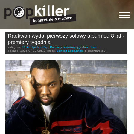
Raekwon wydał pierwszy solowy album od 8 lat -
premiery tygodnia
kategorie:
USA
,
Hip-Hop/Rap
,
Premiery
,
Premiery tygodnia
,
Trap
dodano:
2025-07-20 08:00
przez:
Bartosz Skolasiński
(komentarze: 0)