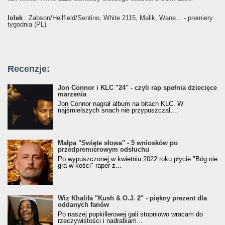
lolek
: Żabson/Hellfield/Sentino, White 2115, Malik, Wane... - premiery
tygodnia (PL)
Recenzje:
Jon Connor i KLC "24" - czyli rap spełnia dziecięce
marzenia
Jon Connor nagrał album na bitach KLC. W
najśmielszych snach nie przypuszczał,...
Małpa "Święte słowa" - 5 wniosków po
przedpremierowym odsłuchu
Po wypuszczonej w kwietniu 2022 roku płycie "Bóg nie
gra w kości" raper z...
Wiz Khalifa "Kush & O.J. 2" - piękny prezent dla
oddanych fanów
Po naszej popkillerowej gali stopniowo wracam do
rzeczywistości i nadrabiam...