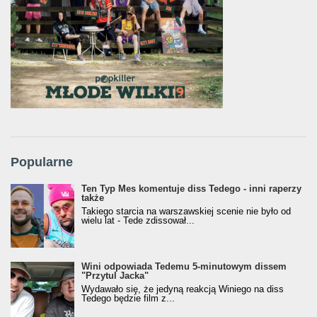
Popularne
Ten Typ Mes komentuje diss Tedego - inni raperzy
także
Takiego starcia na warszawskiej scenie nie było od
wielu lat - Tede zdissował...
Wini odpowiada Tedemu 5-minutowym dissem
"Przytul Jacka"
Wydawało się, że jedyną reakcją Winiego na diss
Tedego będzie film z...