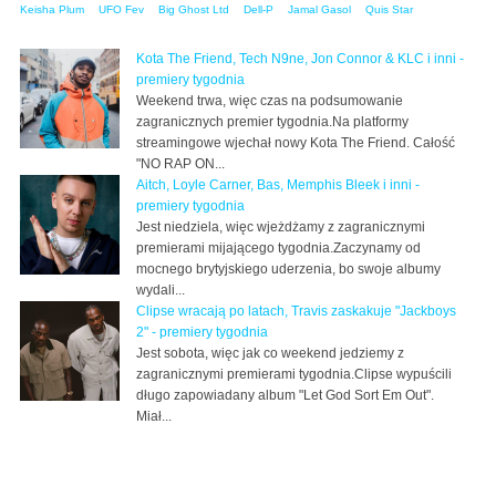
Keisha Plum
UFO Fev
Big Ghost Ltd
Dell-P
Jamal Gasol
Quis Star
Kota The Friend, Tech N9ne, Jon Connor & KLC i inni -
premiery tygodnia
Weekend trwa, więc czas na podsumowanie
zagranicznych premier tygodnia.Na platformy
streamingowe wjechał nowy Kota The Friend. Całość
"NO RAP ON...
Aitch, Loyle Carner, Bas, Memphis Bleek i inni -
premiery tygodnia
Jest niedziela, więc wjeżdżamy z zagranicznymi
premierami mijającego tygodnia.Zaczynamy od
mocnego brytyjskiego uderzenia, bo swoje albumy
wydali...
Clipse wracają po latach, Travis zaskakuje "Jackboys
2" - premiery tygodnia
Jest sobota, więc jak co weekend jedziemy z
zagranicznymi premierami tygodnia.Clipse wypuścili
długo zapowiadany album "Let God Sort Em Out".
Miał...