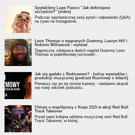
Spytaliśmy Lupe Fiasco "Jak definiujesz
szczęście?" (video)
Podczas spontanicznej sesji pytań i odpowiedzi (Q&A)
na żywo na Instagramie...
Leon Thomas o wygranych Grammy, Lauryn Hill i
Robinie Williamsie - wywiad
Tegoroczny zdobywca dwóch nagród Grammy Leon
Thomas w popkillerowej rozmowie!...
Jak się gadało z Redmanem? - kulisy wywiadów i
produkcji muzycznej (podcast Rozmowy o bitach)
Pierwszy raz po tej stronie kamery - niedawno ukazał
się nowy odcinek podcastu...
Chivas o współpracy z Kuqe 2115 w akcji Red Bull
Track Takeover
Przed nami kolejna odsłona muzycznej serii Red Bull
Track Takeover, w której...