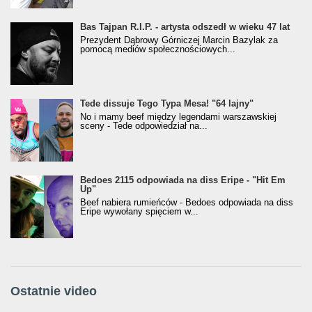
Bas Tajpan R.I.P. - artysta odszedł w wieku 47 lat
Prezydent Dąbrowy Górniczej Marcin Bazylak za
pomocą mediów społecznościowych...
Tede dissuje Tego Typa Mesa! "64 lajny"
No i mamy beef między legendami warszawskiej
sceny - Tede odpowiedział na...
Bedoes 2115 odpowiada na diss Eripe - "Hit Em
Up"
Beef nabiera rumieńców - Bedoes odpowiada na diss
Eripe wywołany spięciem w...
Ostatnie video