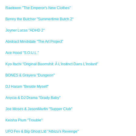
Raekwon "The Emperor's New Clothes"
Benny the Butcher "Summertime Butch 2"
Joyner Lucas "ADHD 2"
Abstract Mindstate "The Art Project"
Ace Hood "S.O.U.L."
Kyo Itachi "Original Boomshit: À L'instinct Dans L'instant"
BONES & Grayera "Dungeon"
DJ Haram "Beside Myself"
Anycia & DJ Drama "Grady Baby"
Joe Moses & JasonMartin "Supper Club"
Keisha Plum "Trouble"
UFO Fev & Big Ghost Ltd "Albizu's Revenge"