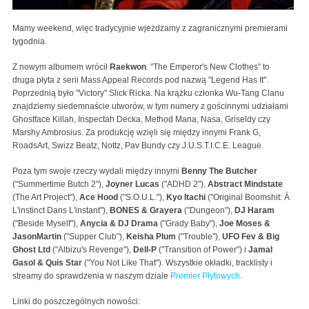
Mamy weekend, więc tradycyjnie wjeżdżamy z zagranicznymi premierami
tygodnia.
Z nowym albumem wrócił
Raekwon
. "The Emperor's New Clothes" to
druga płyta z serii Mass Appeal Records pod nazwą "Legend Has It".
Poprzednią było "Victory" Slick Ricka. Na krążku członka Wu-Tang Clanu
znajdziemy siedemnaście utworów, w tym numery z gościnnymi udziałami
Ghostface Killah, Inspectah Decka, Method Mana, Nasa, Griseldy czy
Marshy Ambrosius. Za produkcję wzięli się między innymi Frank G,
RoadsArt, Swizz Beatz, Nottz, Pav Bundy czy J.U.S.T.I.C.E. League.
Poza tym swoje rzeczy wydali między innymi
Benny The Butcher
("Summertime Butch 2"),
Joyner Lucas
("ADHD 2"),
Abstract Mindstate
(The Art Project"),
Ace Hood
("S.O.U.L."),
Kyo Itachi
("Original Boomshit: À
L'instinct Dans L'instant"),
BONES & Grayera
("Dungeon"),
DJ Haram
("Beside Myself"),
Anycia & DJ Drama
("Grady Baby"),
Joe Moses &
JasonMartin
("Supper Club"),
Keisha Plum
("Trouble"),
UFO Fev & Big
Ghost Ltd
("Albizu's Revenge"),
Dell-P
("Transition of Power") i
Jamal
Gasol & Quis Star
("You Not Like That"). Wszystkie okładki, tracklisty i
streamy do sprawdzenia w naszym dziale
Premier Płytowych
.
Linki do poszczególnych nowości: