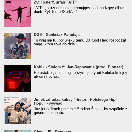
Żyt Toster/SurfAir - ATP VIDEO
Żyt Toster/Surfair "ATP"
"ATP" to trzeci singiel promujący nadchodzący album
duetu Żyt Toster/SurfAir "...
donGURALesko z nagrodą za
DGE - Gankstaz Paradajs
Klasyczny/Trueschoolowy Album Roku
To właśnie tu, pół wieku temu DJ Kool Herc rozpoczął
(Popkillery 2023)
sagę, która trwa do dziś...
Kobik - Slalom ft. Jan-Rapowanie (prod. Pioneer)
Kobik - Slalom ft. Jan-Rapowanie (prod. Pioneer)
[Official Music Visualiser]
Po ostatniej serii singli otrzymujemy od Kobika kolejny
utwór i trochę...
Jimek zdradza kulisy "Historii Polskiego Hip-
Jimek zdradza kulisy "Historii Polskiego Hip-
Hopu" - wywiad
Hopu" - wywiad
Już jutro Jimek przejmie Stadion Śląski, by wspólnie z
gośćmi i orkiestrą...
Gładki JR - Patoshot
Gładki JR - Patoshot