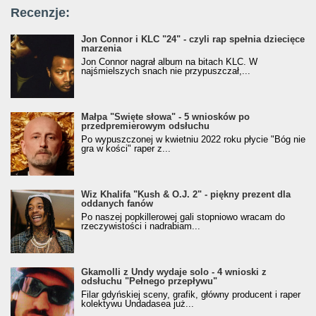
Recenzje:
Jon Connor i KLC "24" - czyli rap spełnia dziecięce
marzenia
Jon Connor nagrał album na bitach KLC. W
najśmielszych snach nie przypuszczał,...
Małpa "Święte słowa" - 5 wniosków po
przedpremierowym odsłuchu
Po wypuszczonej w kwietniu 2022 roku płycie "Bóg nie
gra w kości" raper z...
Wiz Khalifa "Kush & O.J. 2" - piękny prezent dla
oddanych fanów
Po naszej popkillerowej gali stopniowo wracam do
rzeczywistości i nadrabiam...
Gkamolli z Undy wydaje solo - 4 wnioski z
odsłuchu "Pełnego przepływu"
Filar gdyńskiej sceny, grafik, główny producent i raper
kolektywu Undadasea już...