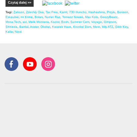
Czytaj dalej >>
Tagi:
Żabson
,
Zdechły Osa
,
Tax Free
,
Kamil
,
730 Huncho
,
Hashashins
,
Przyłu
,
Bonson
,
Eskaubei
,
mr Krime
,
Bolan
,
Numer Raz
,
Tomasz Nowak
,
Max Kolo
,
GeezyBeatz
,
Mosa.Tech
,
avi
,
Malik Montana
,
Kazior
,
Bosh
,
Summer Cem
,
Voyage
,
Gimpson
,
Shhieda
,
Bardal
,
Asster
,
Okekel
,
Kwiatek Haze
,
Kronkel Dom
,
Ment
,
Miły ATZ
,
Gibb Key
,
Kafar
,
Nizoł.