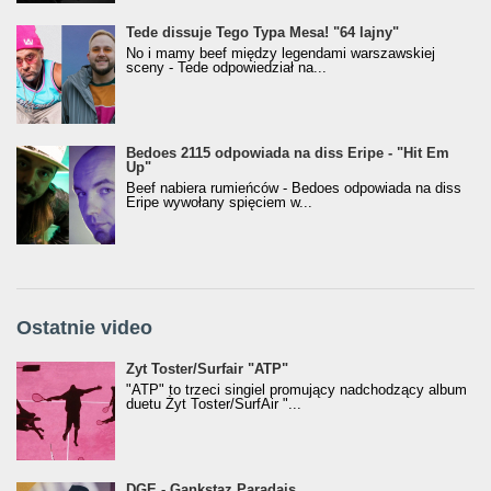
Tede dissuje Tego Typa Mesa! "64 lajny"
No i mamy beef między legendami warszawskiej
sceny - Tede odpowiedział na...
Bedoes 2115 odpowiada na diss Eripe - "Hit Em
Up"
Beef nabiera rumieńców - Bedoes odpowiada na diss
Eripe wywołany spięciem w...
Ostatnie video
Żyt Toster/SurfAir - ATP VIDEO
Żyt Toster/Surfair "ATP"
"ATP" to trzeci singiel promujący nadchodzący album
duetu Żyt Toster/SurfAir "...
donGURALesko z nagrodą za
DGE - Gankstaz Paradajs