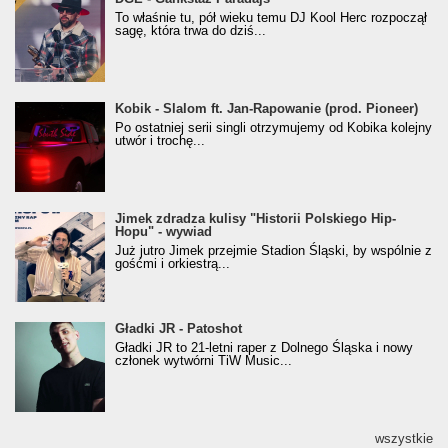
Klasyczny/Trueschoolowy Album Roku
To właśnie tu, pół wieku temu DJ Kool Herc rozpoczął
(Popkillery 2023)
sagę, która trwa do dziś...
Kobik - Slalom ft. Jan-Rapowanie (prod. Pioneer)
Kobik - Slalom ft. Jan-Rapowanie (prod. Pioneer)
[Official Music Visualiser]
Po ostatniej serii singli otrzymujemy od Kobika kolejny
utwór i trochę...
Jimek zdradza kulisy "Historii Polskiego Hip-
Jimek zdradza kulisy "Historii Polskiego Hip-
Hopu" - wywiad
Hopu" - wywiad
Już jutro Jimek przejmie Stadion Śląski, by wspólnie z
gośćmi i orkiestrą...
Gładki JR - Patoshot
Gładki JR - Patoshot
Gładki JR to 21-letni raper z Dolnego Śląska i nowy
członek wytwórni TiW Music...
wszystkie