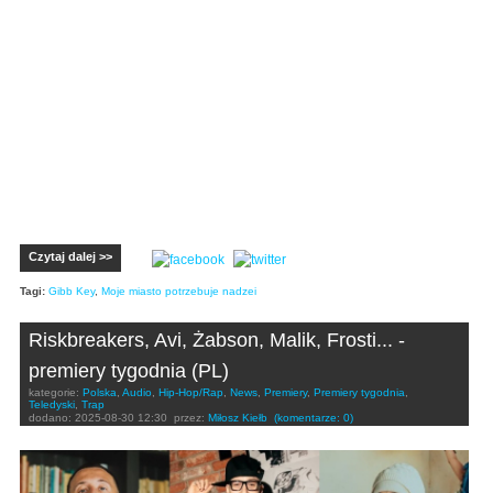
Czytaj dalej >>
Tagi:
Gibb Key
,
Moje miasto potrzebuje nadzei
Riskbreakers, Avi, Żabson, Malik, Frosti... -
premiery tygodnia (PL)
kategorie:
Polska
,
Audio
,
Hip-Hop/Rap
,
News
,
Premiery
,
Premiery tygodnia
,
Teledyski
,
Trap
dodano:
2025-08-30 12:30
przez:
Miłosz Kiełb
(komentarze: 0)