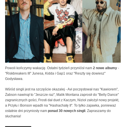
Powoli kończymy wakację. Ostatni tydzień przyniósł nam
2 nowe albumy
-
"Riskbreakers III" Junesa, Kidda i Gap1 oraz "Reszty się dowiesz"
Godysława.
Wśród singli jest na szczęście okazalej - Avi poczęstował nas "Kawiorem",
Żabson nawinął to "Jeszcze raz", Malik Montana zaprosił do "Belly Dance"
zagranicznych gości, Frosti dał duet z Kaczym, Nizioł założył nowy projekt,
a Przyłu i Bonson wpadli na "Hashachatę II". To tylko zajawka, ponieważ
ostatnie dni przyniosły nam
ponad 30 nowych singli
. Zapraszamy do
słuchania!