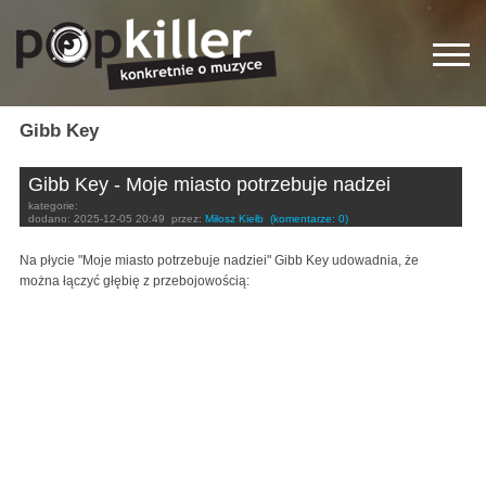
Gibb Key
Gibb Key - Moje miasto potrzebuje nadzei
kategorie:
dodano:
2025-12-05 20:49
przez:
Miłosz Kiełb
(komentarze: 0)
Na płycie "Moje miasto potrzebuje nadziei" Gibb Key udowadnia, że
można łączyć głębię z przebojowością: