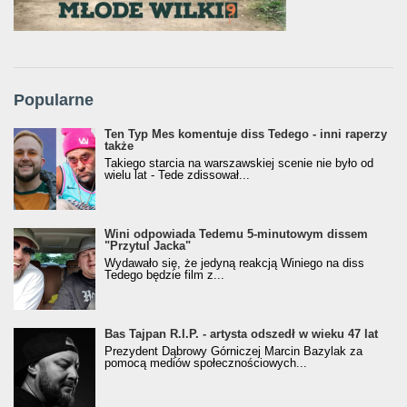
Popularne
Ten Typ Mes komentuje diss Tedego - inni raperzy
także
Takiego starcia na warszawskiej scenie nie było od
wielu lat - Tede zdissował...
Wini odpowiada Tedemu 5-minutowym dissem
"Przytul Jacka"
Wydawało się, że jedyną reakcją Winiego na diss
Tedego będzie film z...
Bas Tajpan R.I.P. - artysta odszedł w wieku 47 lat
Prezydent Dąbrowy Górniczej Marcin Bazylak za
pomocą mediów społecznościowych...