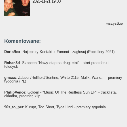
2026-11-21 19:00
wszystkie
Komentowane:
DorisRex
: Najlepszy Kontakt z Fanami - zagłosuj (Popkillery 2021)
Rohan3d
: Szopeen "Nowy etap na drugi etat" - start preorderu i
teledysk
gmxxx
: Żabson/Hellfield/Sentino, White 2115, Malik, Wane... - premiery
tygodnia (PL)
PhilipVence
: Golden - "Music Of The Restless Sun EP" - tracklista,
okładka, preorder, klip
90s_to_pet
: Kurupt, Too Short, Tyga i inni - premiery tygodnia