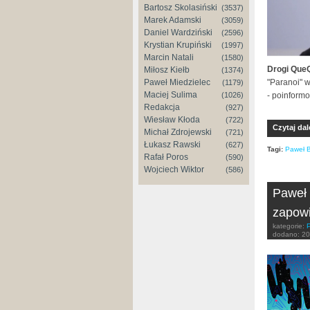
Bartosz Skolasiński
(3537)
Marek Adamski
(3059)
Daniel Wardziński
(2596)
Krystian Krupiński
(1997)
Marcin Natali
(1580)
Drogi QueQ
Miłosz Kiełb
(1374)
"Paranoi" 
Paweł Miedzielec
(1179)
Maciej Sulima
- poinformo
(1026)
Redakcja
(927)
Wiesław Kłoda
(722)
Czytaj dal
Michał Zdrojewski
(721)
Łukasz Rawski
(627)
Tagi:
Paweł 
Rafał Poros
(590)
Wojciech Wiktor
(586)
Paweł 
zapowi
kategorie:
dodano:
20