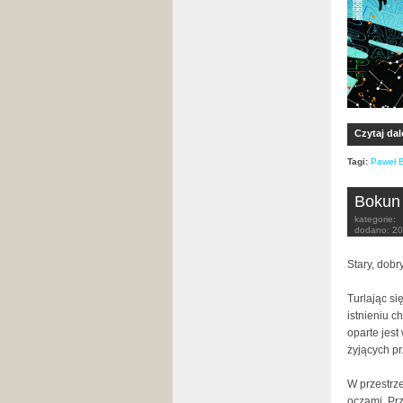
Czytaj dal
Tagi:
Paweł 
Bokun 
kategorie:
dodano:
20
Stary, dobr
Turlając si
istnieniu c
oparte jest
żyjących p
W przestrz
oczami. Prz