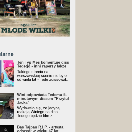
larne
Ten Typ Mes komentuje diss
Tedego - inni raperzy także
Takiego starcia na
warszawskiej scenie nie było
od wielu lat - Tede zdissował...
Wini odpowiada Tedemu 5-
minutowym dissem "Przytul
Jacka"
Wydawało się, że jedyną
reakcją Winiego na diss
Tedego będzie film z...
Bas Tajpan R.I.P. - artysta
odszedł w wieku 47 lat