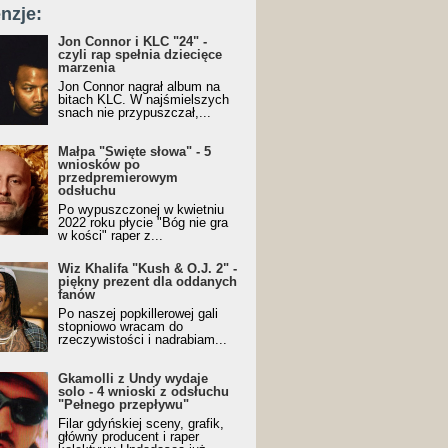
nzje:
Jon Connor i KLC "24" -
czyli rap spełnia dziecięce
marzenia
Jon Connor nagrał album na
bitach KLC. W najśmielszych
snach nie przypuszczał,...
Małpa "Święte słowa" - 5
wniosków po
przedpremierowym
odsłuchu
Po wypuszczonej w kwietniu
2022 roku płycie "Bóg nie gra
w kości" raper z...
Wiz Khalifa "Kush & O.J. 2" -
piękny prezent dla oddanych
fanów
Po naszej popkillerowej gali
stopniowo wracam do
rzeczywistości i nadrabiam...
Gkamolli z Undy wydaje
solo - 4 wnioski z odsłuchu
"Pełnego przepływu"
Filar gdyńskiej sceny, grafik,
główny producent i raper