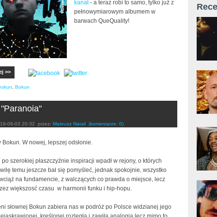
kanał
- a teraz robi to samo, tylko już z
Rece
pełnowymiarowym albumem w
barwach QueQuality!
ej >>
Bokun
,
Bokun
"Paranoia"
19-09-03 20:32
przez:
Mateusz Natali
(komentarze: 0)
y Bokun. W nowej, lepszej odsłonie.
ę po szerokiej płaszczyźnie inspiracji wpadł w rejony, o których
hwilę temu jeszcze bał się pomyśleć, jednak spokojnie, wszystko
 wciąż na fundamencie, z walczących co prawda o miejsce, lecz
rzez większosć czasu w harmonii funku i hip-hopu.
eni słownej Bokun zabiera nas w podróż po Polsce widzianej jego
ejaskrawionej, kreślonej rozległą i zawiłą analogią lecz mimo to