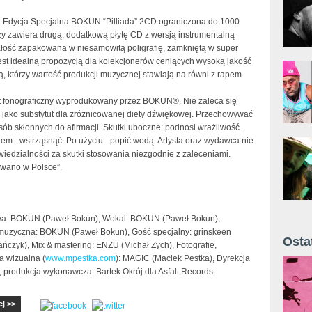
 Edycja Specjalna BOKUN “Pilliada” 2CD ograniczona do 1000
y zawiera drugą, dodatkową płytę CD z wersją instrumentalną
łość zapakowana w niesamowitą poligrafię, zamkniętą w super
jest idealną propozycją dla kolekcjonerów ceniących wysoką jakość
, którzy wartość produkcji muzycznej stawiają na równi z rapem.
 fonograficzny wyprodukowany przez BOKUN®. Nie zaleca się
 jako substytut dla zróżnicowanej diety dźwiękowej. Przechowywać
sób skłonnych do afirmacji. Skutki uboczne: podnosi wrażliwość.
em - wstrząsnąć. Po użyciu - popić wodą. Artysta oraz wydawca nie
iedzialności za skutki stosowania niezgodnie z zaleceniami.
wano w Polsce”.
wa: BOKUN (Paweł Bokun), Wokal: BOKUN (Paweł Bokun),
muzyczna: BOKUN (Paweł Bokun), Gość specjalny: grinskeen
Osta
ńczyk), Mix & mastering: ENZU (Michał Zych), Fotografie,
ja wizualna (
www.mpestka.com
): MAGIC (Maciek Pestka), Dyrekcja
Żyt 
, produkcja wykonawcza: Bartek Okrój dla Asfalt Records.
ej >>