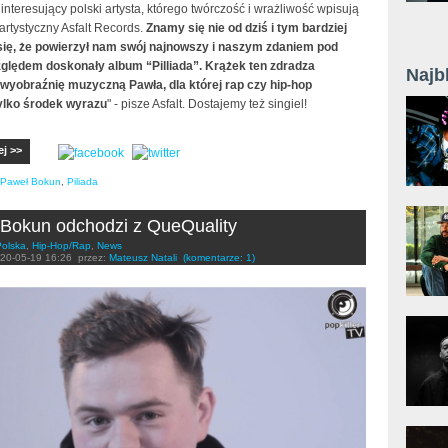
nteresujący polski artysta, którego twórczość i wrażliwość wpisują
l artystyczny Asfalt Records.
Znamy się nie od dziś i tym bardziej
ię, że powierzył nam swój najnowszy i naszym zdaniem pod
lędem doskonały album “Pilliada”. Krążek ten zdradza
Najb
wyobraźnię muzyczną Pawła, dla której rap czy hip-hop
ylko środek wyrazu
" - pisze Asfalt. Dostajemy też singiel!
ej >>
Paweł Bokun
,
Piliada
Bokun odchodzi z QueQuality
Polska
,
Hip-Hop/Rap
,
News
20-05-19 16:26
przez:
Mateusz Natali
(komentarze: 1)