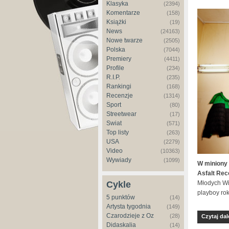
Klasyka
(2394)
Komentarze
(158)
Książki
(19)
News
(24163)
Nowe twarze
(2505)
Polska
(7044)
Premiery
(4411)
Profile
(234)
R.I.P.
(235)
Rankingi
(168)
Recenzje
(1314)
Sport
(80)
Streetwear
(17)
Świat
(571)
Top listy
(263)
USA
(2279)
Video
(10363)
Wywiady
(1099)
W miniony 
Asfalt Rec
Cykle
Młodych Wil
playboy rok
5 punktów
(14)
Artysta tygodnia
(149)
Czarodzieje z Oz
(28)
Czytaj dal
Didaskalia
(14)