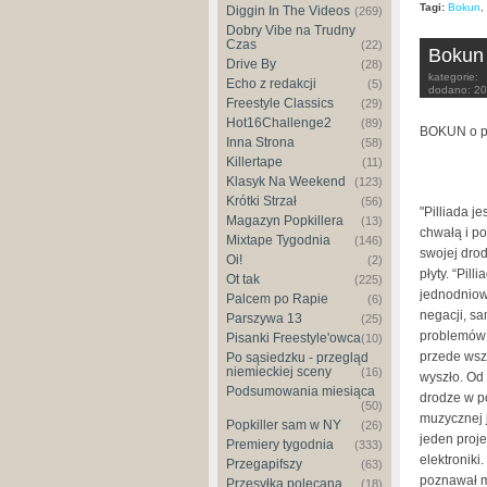
Tagi:
Bokun
,
Diggin In The Videos
(269)
Dobry Vibe na Trudny
Czas
(22)
Bokun 
Drive By
(28)
kategorie:
Echo z redakcji
(5)
dodano:
20
Freestyle Classics
(29)
Hot16Challenge2
(89)
BOKUN o pły
Inna Strona
(58)
Killertape
(11)
Klasyk Na Weekend
(123)
Krótki Strzał
(56)
"Pilliada j
Magazyn Popkillera
(13)
chwałą i p
Mixtape Tygodnia
(146)
swojej drod
Oi!
(2)
płyty. “Pill
Ot tak
(225)
jednodniową
Palcem po Rapie
(6)
negacji, s
Parszywa 13
(25)
problemów 
Pisanki Freestyle'owca
(10)
przede wsz
Po sąsiedzku - przegląd
niemieckiej sceny
(16)
wyszło. Od 
Podsumowania miesiąca
drodze w p
(50)
muzycznej j
Popkiller sam w NY
(26)
jeden proje
Premiery tygodnia
(333)
elektroniki
Przegapifszy
(63)
poznawał m
Przesyłka polecana
(18)