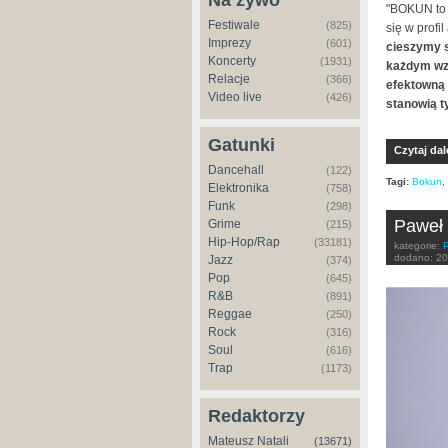
Na żywo
"BOKUN to i
Festiwale
(825)
się w profi
Imprezy
(601)
cieszymy s
Koncerty
(1931)
każdym wzg
Relacje
(366)
efektowną 
Video live
(426)
stanowią t
Gatunki
Czytaj dal
Dancehall
(122)
Tagi:
Bokun
,
Elektronika
(758)
Funk
(298)
Paweł 
Grime
(215)
Hip-Hop/Rap
(33181)
kategorie:
dodano:
20
Jazz
(374)
Pop
(645)
R&B
(891)
Reggae
(250)
Rock
(316)
Soul
(616)
Trap
(1173)
Redaktorzy
Mateusz Natali
(13671)