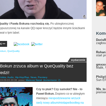
uality i Pawła Bokuna rozchodzą się.
Po ubiegłorocznej
wypuszczonej na kanale QQ raper kroczyć będzie innymi ścieżkami
wał o tym label.
Kom
DorisR
zagłosu
ej >>
Bokun
,
QueQuality
Rohan
start p
wydarzenie
gmxxx
Bokun zrzuca album w QueQuality bez
Malik, 
edzi!
Philip
Polska
,
Audio
,
Hip-Hop/Rap
,
News
,
Premiery
Sun EP"
19-09-03 20:36
przez:
Mateusz Natali
(komentarze: 2)
90s_to
Czy to ptak? Czy samolot? Nie - to
premie
Paweł Bokun.
Dopiero co w ubiegłym
miesiącu
niespodziewanie wrzucił
swój nowy album/mixtape/bootleg na