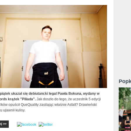
Popk
piątek ukazał się debiutancki legal Pawła Bokuna, wydany w
ords krążek "Piliada".
Jak doszło do tego, że uczestnik 5 edycji
ków opuścił QueQuality zasilając właśnie Asfalt? Drawieński
u ujawnił kulisy.
ej >>