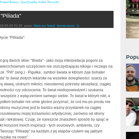
Paweł Bokun
,
QueQuality
,
Asfalt Records
"Piliada"
20-05-26 01:35
przez:
Mateusz Natali
(komentarze: 1)
cie "Pilliada":
Popu
est grą dwóch słów: "Illiada" - jako moja interpretacja pogoni za
owierzchownym szczęściem nie oszczędzającej nikogo i niczego na
ze. "Pill” (ang.) - Pigułka: symbol świata w którym żyje bohater
iada” to świat złotych lekarstw na wszelkie dolegliwości: szarży za
 sławą, ulotnych miłości, nieustannej potrzeby akceptacji, ciągłej
amotności czy odrzucenia. To świat niedopowiedzeń i szukania
wszędzie z wyłączeniem samego siebie. To świat w którym nikt, a
ystkim bohater nie umie głośno przyznać, że coś mu po prostu nie
strony muzycznej jest to bardzo ważny przystanek na ciągłej
oszukiwaniu mojej tożsamości artystycznej, zarówno od strony
ak i tekstowej. Czuję, że nareszcie znalazłem sposób by spiąć w
kt horyzont moich inspiracji - tych soulowych, ambientu, czy
. Tworząc "Pilliadę" na każdym z jej etapów czułem się jakbym
uzykę na nowo".