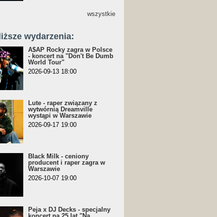
wszystkie
liższe wydarzenia:
A$AP Rocky zagra w Polsce
- koncert na "Don't Be Dumb
World Tour"
2026-09-13 18:00
Lute - raper związany z
wytwórnią Dreamville
wystąpi w Warszawie
2026-09-17 19:00
Black Milk - ceniony
producent i raper zagra w
Warszawie
2026-10-07 19:00
Peja x DJ Decks - specjalny
koncert na 25 lat "Na