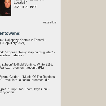
Legalu?"
2026-11-21 19:00
wszystkie
entowane:
ex
: Najlepszy Kontakt z Fanami -
j (Popkillery 2021)
3d
: Szopeen "Nowy etap na drugi etat" -
reorderu i teledysk
: Żabson/Hellfield/Sentino, White 2115,
Wane... - premiery tygodnia (PL)
Vence
: Golden - "Music Of The Restless
 - tracklista, okładka, preorder, klip
_pet
: Kurupt, Too Short, Tyga i inni -
ry tygodnia