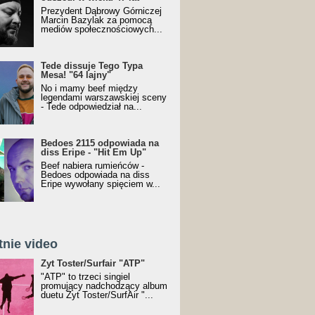
Prezydent Dąbrowy Górniczej
Marcin Bazylak za pomocą
mediów społecznościowych...
Tede dissuje Tego Typa
Mesa! "64 lajny"
No i mamy beef między
legendami warszawskiej sceny
- Tede odpowiedział na...
Bedoes 2115 odpowiada na
diss Eripe - "Hit Em Up"
Beef nabiera rumieńców -
Bedoes odpowiada na diss
Eripe wywołany spięciem w...
tnie video
Toster/SurfAir - ATP VIDEO
Żyt Toster/Surfair "ATP"
"ATP" to trzeci singiel
promujący nadchodzący album
duetu Żyt Toster/SurfAir "...