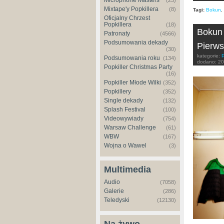
Microphone Masters
(23)
Mixtape'y Popkillera
(8)
Tagi:
Bokun
,
Oficjalny Chrzest
Popkillera
(18)
Bokun 
Patronaty
(4566)
Podsumowania dekady
Pierws
(30)
kategorie:
Podsumowania roku
(134)
dodano:
20
Popkiller Christmas Party
(16)
Popkiller Młode Wilki
(352)
Popkillery
(352)
Single dekady
(132)
Splash Festival
(100)
Videowywiady
(754)
Warsaw Challenge
(61)
WBW
(167)
Wojna o Wawel
(3)
Multimedia
Audio
(7058)
Galerie
(286)
Teledyski
(12130)