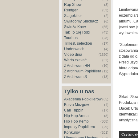
Rap Show
(3)
Limitowana
Rentgen
(53)
egzemplarz
Stagekiller
(2)
Świadomy Słuchacz
albumu. Ca
(6)
Świeża Krew
(55)
jewel box 
Tak To Się Robi
(43)
wydawniczą
Tourbus
(28)
Trillest. selection
(17)
“Suplement
Underwatch
(4)
stosowania
Video dnia
(1520)
z dala od o
Warto czekać
(32)
Przed użyci
Z Archiwum HH
(10)
biorą odpow
Z Archiwum Popkillera
(12)
Wyproduko
Z Archiwum S
(13)
Tylko u nas
Skład: Sło
Akademia Popkillerów
(65)
Produkcja 
Burza Mózgów
(4)
(Jacek Urba
Cali Trippin
(17)
identyfikac
Hip Hop Arena
(8)
artystyczna
Hip Hop Kemp
(308)
Imprezy Popkillera
(29)
Konkursy
(201)
Czytaj dal