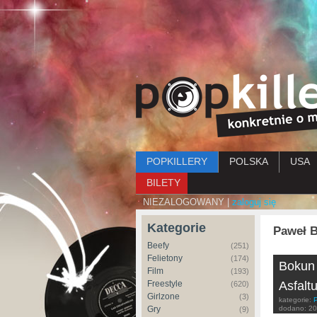
Menu główne
POPKILLERY
POLSKA
USA
BILETY
NIEZALOGOWANY |
zaloguj się
Kategorie
Paweł 
Beefy
(251)
Felietony
(174)
Bokun 
Film
(193)
Freestyle
Asfalt
(620)
Girlzone
(3)
kategorie:
Gry
dodano:
20
(9)