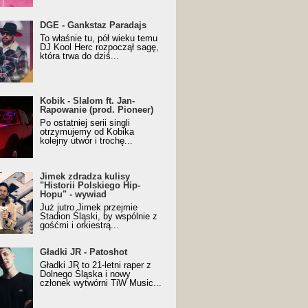
URALesko z nagrodą za
DGE - Gankstaz Paradajs
yczny/Trueschoolowy
To właśnie tu, pół wieku temu
m Roku (Popkillery 2023)
DJ Kool Herc rozpoczął sagę,
która trwa do dziś...
 - Slalom ft. Jan-
Kobik - Slalom ft. Jan-
wanie (prod. Pioneer)
Rapowanie (prod. Pioneer)
cial Music Visualiser]
Po ostatniej serii singli
otrzymujemy od Kobika
kolejny utwór i trochę...
k zdradza kulisy "Historii
Jimek zdradza kulisy
kiego Hip-Hopu" - wywiad
"Historii Polskiego Hip-
Hopu" - wywiad
Już jutro Jimek przejmie
Stadion Śląski, by wspólnie z
gośćmi i orkiestrą...
ki JR - Patoshot
Gładki JR - Patoshot
Gładki JR to 21-letni raper z
Dolnego Śląska i nowy
członek wytwórni TiW Music...