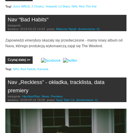
Tagi:
Juice WRLD
,
2 Chainz
,
Yelawolf
,
Lil Skies
,
NAV
,
Rich The Kid
Nav "Bad Habits"
kategorie:
dodano:
2019-03-23 14:03
przez:
Mateusz Natali
(komentarze: 0)
Zapowiedzi emerytury okazały się przedwczesne - mamy nowy album od
Nava, którego produkcją wykonawczą zajął się The Weeknd.
Czytaj dalej >>
Tagi:
NAV
,
Bad Habits
,
Kanada
Nav „Reckless” - okładka, tracklista, data
premiery
kategorie:
Hip-Hop/Rap
,
News
,
Premiery
dodano:
2018-05-16 19:00
przez:
Gary Tyler Lis
(komentarze: 1)