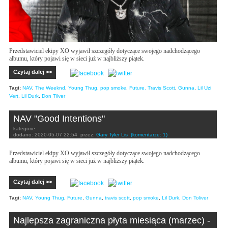
Przedstawiciel ekipy XO wyjawił szczegóły dotyczące swojego nadchodzącego
albumu, który pojawi się w sieci już w najbliższy piątek.
Czytaj dalej >>
Tagi:
NAV
,
The Weeknd
,
Young Thug
,
pop smoke
,
Future. Travis Scott
,
Gunna
,
Lil Uzi
Vert
,
Lil Durk
,
Don Tilver
NAV "Good Intentions"
kategorie:
dodano:
2020-05-07 22:54
przez:
Gary Tyler Lis
(komentarze: 1)
Przedstawiciel ekipy XO wyjawił szczegóły dotyczące swojego nadchodzącego
albumu, który pojawi się w sieci już w najbliższy piątek.
Czytaj dalej >>
Tagi:
NAV
,
Young Thug
,
Future
,
Gunna
,
travis scott
,
pop smoke
,
Lil Durk
,
Don Toliver
Najlepsza zagraniczna płyta miesiąca (marzec) -