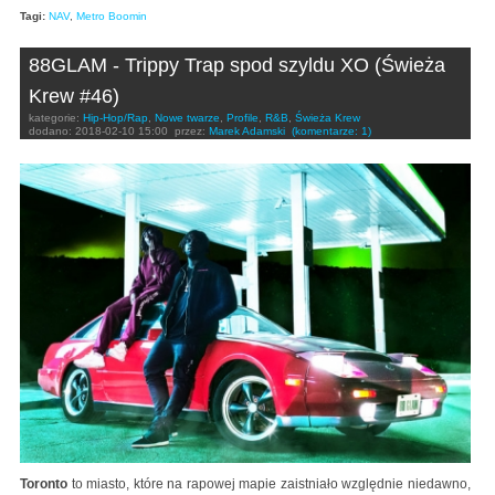
Tagi:
NAV
,
Metro Boomin
88GLAM - Trippy Trap spod szyldu XO (Świeża
Krew #46)
kategorie:
Hip-Hop/Rap
,
Nowe twarze
,
Profile
,
R&B
,
Świeża Krew
dodano:
2018-02-10 15:00
przez:
Marek Adamski
(komentarze: 1)
Toronto
to miasto, które na rapowej mapie zaistniało względnie niedawno,