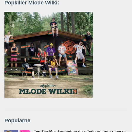
Popkiller Młode Wilki:
Popularne
Ten Typ Mes komentuje diss Tedego - inni raperzy