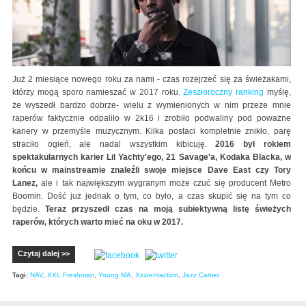
Już 2 miesiące nowego roku za nami - czas rozejrzeć się za świeżakami,
którzy mogą sporo namieszać w 2017 roku.
Zeszłoroczny ranking
myślę,
że wyszedł bardzo dobrze- wielu z wymienionych w nim przeze mnie
raperów faktycznie odpaliło w 2k16 i zrobiło podwaliny pod poważne
kariery w przemyśle muzycznym. Kilka postaci kompletnie znikło, parę
straciło ogień, ale nadal wszystkim kibicuję.
2016 był rokiem
spektakularnych karier Lil Yachty'ego, 21 Savage'a, Kodaka Blacka, w
końcu w mainstreamie znaleźli swoje miejsce Dave East czy Tory
Lanez,
ale i tak największym wygranym może czuć się producent Metro
Boomin. Dość już jednak o tym, co było, a czas skupić się na tym co
będzie.
Teraz przyszedł czas na moją subiektywną listę świeżych
raperów, których warto mieć na oku w 2017.
Czytaj dalej >>
Tagi:
NAV
,
XXL Freshman
,
Young MA
,
Xxxtentaction
,
Jazz Cartier