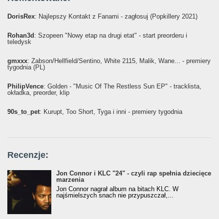
DorisRex
: Najlepszy Kontakt z Fanami - zagłosuj (Popkillery 2021)
Rohan3d
: Szopeen "Nowy etap na drugi etat" - start preorderu i
teledysk
gmxxx
: Żabson/Hellfield/Sentino, White 2115, Malik, Wane... - premiery
tygodnia (PL)
PhilipVence
: Golden - "Music Of The Restless Sun EP" - tracklista,
okładka, preorder, klip
90s_to_pet
: Kurupt, Too Short, Tyga i inni - premiery tygodnia
Recenzje:
Jon Connor i KLC "24" - czyli rap spełnia dziecięce
marzenia
Jon Connor nagrał album na bitach KLC. W
najśmielszych snach nie przypuszczał,...