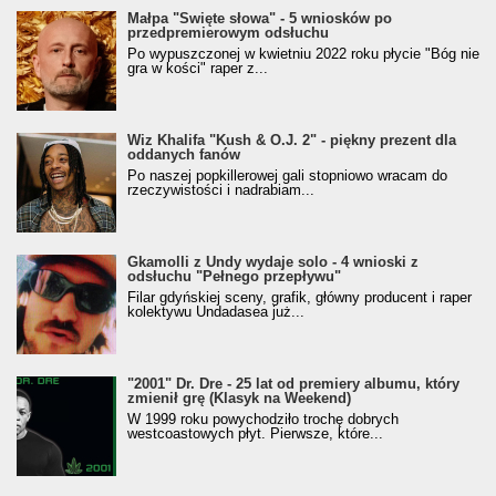
Małpa "Święte słowa" - 5 wniosków po
przedpremierowym odsłuchu
Po wypuszczonej w kwietniu 2022 roku płycie "Bóg nie
gra w kości" raper z...
Wiz Khalifa "Kush & O.J. 2" - piękny prezent dla
oddanych fanów
Po naszej popkillerowej gali stopniowo wracam do
rzeczywistości i nadrabiam...
Gkamolli z Undy wydaje solo - 4 wnioski z
odsłuchu "Pełnego przepływu"
Filar gdyńskiej sceny, grafik, główny producent i raper
kolektywu Undadasea już...
"2001" Dr. Dre - 25 lat od premiery albumu, który
zmienił grę (Klasyk na Weekend)
W 1999 roku powychodziło trochę dobrych
westcoastowych płyt. Pierwsze, które...