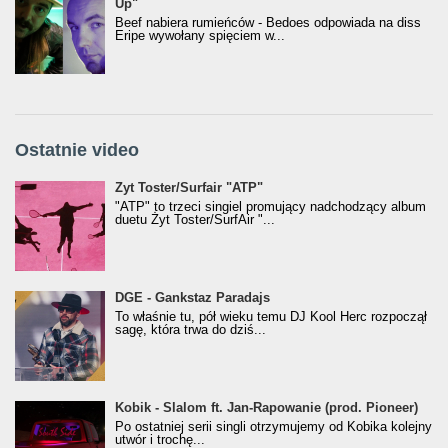
Up"
Beef nabiera rumieńców - Bedoes odpowiada na diss
Eripe wywołany spięciem w...
Ostatnie video
Żyt Toster/SurfAir - ATP VIDEO
Żyt Toster/Surfair "ATP"
"ATP" to trzeci singiel promujący nadchodzący album
duetu Żyt Toster/SurfAir "...
donGURALesko z nagrodą za
DGE - Gankstaz Paradajs
Klasyczny/Trueschoolowy Album Roku
To właśnie tu, pół wieku temu DJ Kool Herc rozpoczął
(Popkillery 2023)
sagę, która trwa do dziś...
Kobik - Slalom ft. Jan-Rapowanie (prod. Pioneer)
Kobik - Slalom ft. Jan-Rapowanie (prod. Pioneer)
[Official Music Visualiser]
Po ostatniej serii singli otrzymujemy od Kobika kolejny
utwór i trochę...