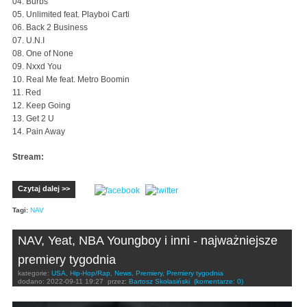
04. Burbs
05. Unlimited feat. Playboi Carti
06. Back 2 Business
07. U.N.I
08. One of None
09. Nxxd You
10. Real Me feat. Metro Boomin
11. Red
12. Keep Going
13. Get 2 U
14. Pain Away
Stream:
Czytaj dalej >>
Tagi:
NAV
NAV, Yeat, NBA Youngboy i inni - najważniejsze
premiery tygodnia
kategorie:
USA
,
Hip-Hop/Rap
,
News
,
Premiery
,
Premiery tygodnia
dodano:
2022-09-11 19:27
przez:
Bartosz Skolasiński
(komentarze: 0)