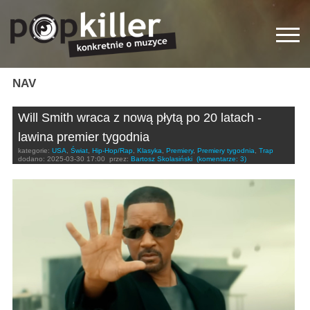
NAV
Will Smith wraca z nową płytą po 20 latach -
lawina premier tygodnia
kategorie:
USA
,
Świat
,
Hip-Hop/Rap
,
Klasyka
,
Premiery
,
Premiery tygodnia
,
Trap
dodano:
2025-03-30 17:00
przez:
Bartosz Skolasiński
(komentarze: 3)