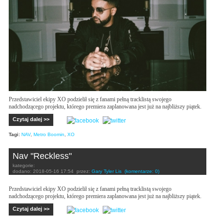
Przedstawiciel ekipy XO podzielił się z fanami pełną tracklistą swojego
nadchodzącego projektu, którego premiera zaplanowana jest już na najbliższy piątek.
Czytaj dalej >>
Tagi:
NAV
,
Metro Boomin
,
XO
Nav "Reckless"
kategorie:
dodano:
2018-05-16 17:54
przez:
Gary Tyler Lis
(komentarze: 0)
Przedstawiciel ekipy XO podzielił się z fanami pełną tracklistą swojego
nadchodzącego projektu, którego premiera zaplanowana jest już na najbliższy piątek.
Czytaj dalej >>