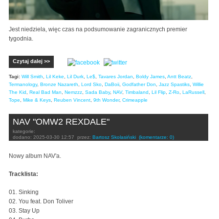
Jest niedziela, więc czas na podsumowanie zagranicznych premier
tygodnia.
Czytaj dalej >>
Tagi:
Will Smith
,
Lil Keke
,
Lil Durk
,
Le$
,
Tavares Jordan
,
Boldy James
,
Antt Beatz
,
Termanology
,
Bronze Nazareth
,
Lord Sko
,
DaBoii
,
Godfather Don
,
Jazz Spastiks
,
Willie
The Kid
,
Real Bad Man
,
Nemzzz
,
Sada Baby
,
NAV
,
Timbaland
,
Lil Flip
,
Z-Ro
,
LaRussell
,
Tope
,
Mike & Keys
,
Reuben Vincent
,
9th Wonder
,
Crimeapple
NAV "OMW2 REXDALE"
kategorie:
dodano:
2025-03-30 12:57
przez:
Bartosz Skolasiński
(komentarze: 0)
Nowy album NAV'a.
Tracklista:
01. Sinking
02. You feat. Don Toliver
03. Stay Up