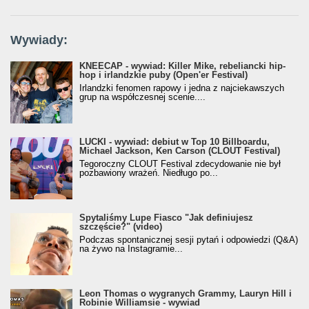
Wywiady:
KNEECAP - wywiad: Killer Mike, rebeliancki hip-
hop i irlandzkie puby (Open'er Festival)
Irlandzki fenomen rapowy i jedna z najciekawszych
grup na współczesnej scenie....
LUCKI - wywiad: debiut w Top 10 Billboardu,
Michael Jackson, Ken Carson (CLOUT Festival)
Tegoroczny CLOUT Festival zdecydowanie nie był
pozbawiony wrażeń. Niedługo po...
Spytaliśmy Lupe Fiasco "Jak definiujesz
szczęście?" (video)
Podczas spontanicznej sesji pytań i odpowiedzi (Q&A)
na żywo na Instagramie...
Leon Thomas o wygranych Grammy, Lauryn Hill i
Robinie Williamsie - wywiad