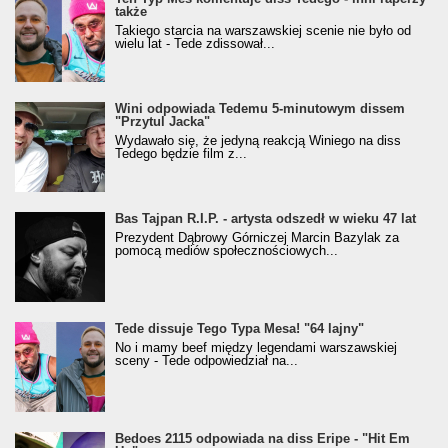
także
Takiego starcia na warszawskiej scenie nie było od
wielu lat - Tede zdissował...
Wini odpowiada Tedemu 5-minutowym dissem
"Przytul Jacka"
Wydawało się, że jedyną reakcją Winiego na diss
Tedego będzie film z...
Bas Tajpan R.I.P. - artysta odszedł w wieku 47 lat
Prezydent Dąbrowy Górniczej Marcin Bazylak za
pomocą mediów społecznościowych...
Tede dissuje Tego Typa Mesa! "64 lajny"
No i mamy beef między legendami warszawskiej
sceny - Tede odpowiedział na...
Bedoes 2115 odpowiada na diss Eripe - "Hit Em