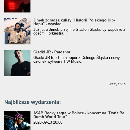
Jimek zdradza kulisy "Historii Polskiego Hip-
Jimek zdradza kulisy "Historii Polskiego Hip-
Hopu" - wywiad
Hopu" - wywiad
Już jutro Jimek przejmie Stadion Śląski, by wspólnie z
gośćmi i orkiestrą...
Gładki JR - Patoshot
Gładki JR - Patoshot
Gładki JR to 21-letni raper z Dolnego Śląska i nowy
członek wytwórni TiW Music...
wszystkie
Najbliższe wydarzenia:
A$AP Rocky zagra w Polsce - koncert na "Don't Be
Dumb World Tour"
2026-09-13 18:00