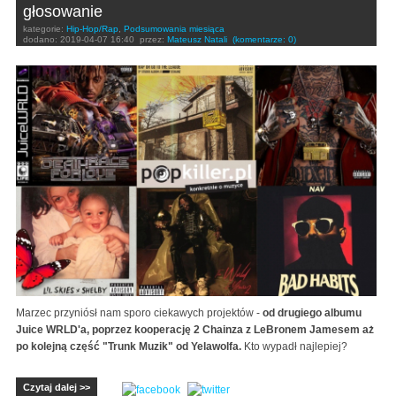
głosowanie
kategorie:
Hip-Hop/Rap
,
Podsumowania miesiąca
dodano:
2019-04-07 16:40
przez:
Mateusz Natali
(komentarze: 0)
Marzec przyniósł nam sporo ciekawych projektów -
od drugiego albumu
Juice WRLD'a, poprzez kooperację 2 Chainza z LeBronem Jamesem aż
po kolejną część "Trunk Muzik" od Yelawolfa.
Kto wypadł najlepiej?
Czytaj dalej >>