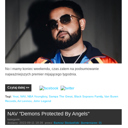
No i mamy koniec weekendu, czas zatem na podsumowanie
najważniejszych premier mijającego tygodnia.
Czytaj dalej >>
Tagi:
Yeat
,
NAV
,
NBA Youngboy
,
Sampa The Great
,
Black Soprano Family
,
Van Buren
Records
,
Ari Lennox
,
John Legend
NAV "Demons Protected By Angels"
kategorie:
dodano:
2022-09-11 18:36
przez:
Bartosz Skolasiński
(komentarze: 0)