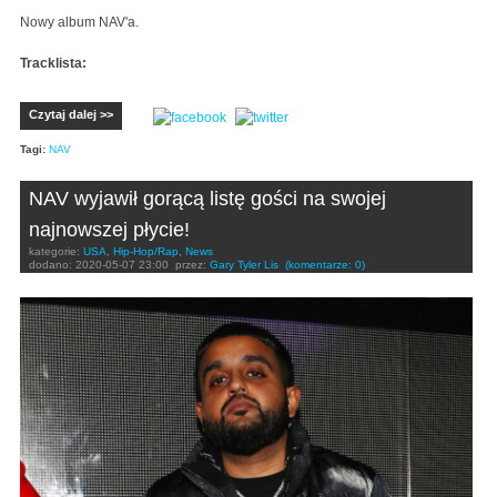
Nowy album NAV'a.
Tracklista:
Czytaj dalej >>
Tagi:
NAV
NAV wyjawił gorącą listę gości na swojej
najnowszej płycie!
kategorie:
USA
,
Hip-Hop/Rap
,
News
dodano:
2020-05-07 23:00
przez:
Gary Tyler Lis
(komentarze: 0)