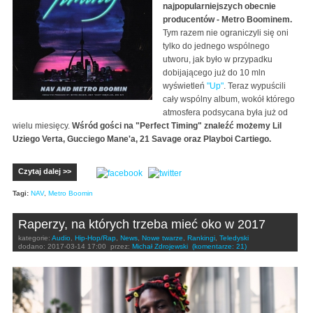
najpopularniejszych obecnie
producentów - Metro Boominem.
Tym razem nie ograniczyli się oni
tylko do jednego wspólnego
utworu, jak było w przypadku
dobijającego już do 10 mln
wyświetleń
"Up"
. Teraz wypuścili
cały wspólny album, wokół którego
atmosfera podsycana była już od
wielu miesięcy.
Wśród gości na "Perfect Timing" znaleźć możemy Lil
Uziego Verta, Gucciego Mane'a, 21 Savage oraz Playboi Cartiego.
Czytaj dalej >>
Tagi:
NAV
,
Metro Boomin
Raperzy, na których trzeba mieć oko w 2017
kategorie:
Audio
,
Hip-Hop/Rap
,
News
,
Nowe twarze
,
Rankingi
,
Teledyski
dodano:
2017-03-14 17:00
przez:
Michał Zdrojewski
(komentarze: 21)