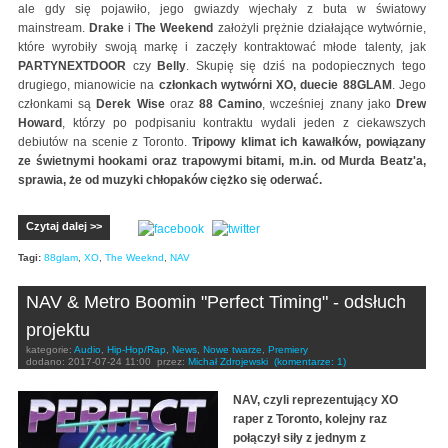
ale gdy się pojawiło, jego gwiazdy wjechały z buta w światowy
mainstream.
Drake
i
The Weekend
założyli prężnie działające wytwórnie,
które wyrobiły swoją markę i zaczęły kontraktować młode talenty, jak
PARTYNEXTDOOR
czy
Belly
. Skupię się dziś na podopiecznych tego
drugiego, mianowicie na
członkach wytwórni XO, duecie 88GLAM
. Jego
członkami są
Derek Wise
oraz
88 Camino
, wcześniej znany jako
Drew
Howard
, którzy po podpisaniu kontraktu wydali jeden z ciekawszych
debiutów na scenie z Toronto.
Tripowy klimat ich kawałków, powiązany
ze świetnymi hookami oraz trapowymi bitami, m.in. od Murda Beatz'a,
sprawia, że od muzyki chłopaków ciężko się oderwać.
Czytaj dalej >>
Tagi:
88glam
,
XO
,
The Weeknd
,
NAV
NAV & Metro Boomin "Perfect Timing" - odsłuch
projektu
kategorie:
Audio
,
Hip-Hop/Rap
,
News
,
Nowe twarze
,
Premiery
dodano:
2017-07-24 11:00
przez:
Michał Zdrojewski
(komentarze: 1)
NAV, czyli reprezentujący XO
raper z Toronto, kolejny raz
połączył siły z jednym z