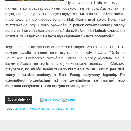
tylko w rapie) i kto wie czy nie
najważniejszym patrząc pod kątem rodzących się trendów. Dziś jednak nie
o tym, ale o jednym z najlepszych brytyjskich MC's lat 90.
Gościu równie
utalentowanym co niedocenionym. Blak Twang miał swoje flow, miał
mistrzowskie bity i dużo opowieści z południowo-wschodniej strony
Londynu, których chce się słuchać do dziś. Nie miał jednak czegoś co
pozwala to wszystko należycie wyeksponować - farta do wytwórni.
Jego debiutem był wydany w 1995 roku singiel "What's Going On". Rok
później światło dzienne miał ujrzeć album zatytułowany "Dettwork
SouthEast". Ostatecznie wytwórnia Sound Of Money wycofała się, a
jedynym śladem po płycie stały się egzemplarze promocyjne.
Ciekawy
przypadek, bo wśród fanów takiego brzmienia w UK, album jest dziś
znany i bardzo ceniony, a Blak Twang nazywany legendą. Po
dziesiątkach przesłuchań też nie zawahałbym się nazwać tego
materiału klasykiem. Dobra muzyka broni się sama?
Czytaj dalej >>
Tagi:
blak twang
,
Roots Manuva
,
taipanic
,
dj rumple