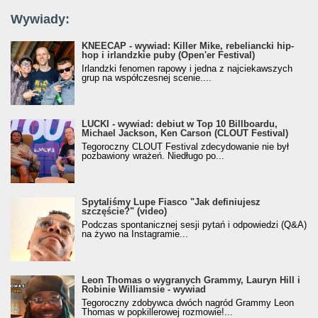
Wywiady:
KNEECAP - wywiad: Killer Mike, rebeliancki hip-
hop i irlandzkie puby (Open'er Festival)
Irlandzki fenomen rapowy i jedna z najciekawszych
grup na współczesnej scenie....
LUCKI - wywiad: debiut w Top 10 Billboardu,
Michael Jackson, Ken Carson (CLOUT Festival)
Tegoroczny CLOUT Festival zdecydowanie nie był
pozbawiony wrażeń. Niedługo po...
Spytaliśmy Lupe Fiasco "Jak definiujesz
szczęście?" (video)
Podczas spontanicznej sesji pytań i odpowiedzi (Q&A)
na żywo na Instagramie...
Leon Thomas o wygranych Grammy, Lauryn Hill i
Robinie Williamsie - wywiad
Tegoroczny zdobywca dwóch nagród Grammy Leon
Thomas w popkillerowej rozmowie!...