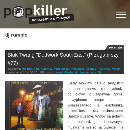
dj rumple
recenzja
Blak Twang "Dettwork SouthEast" (Przegapifszy
#77)
kategorie:
Hip-Hop/Rap
,
Klasyka
,
Przegapifszy
,
Recenzje
,
Reggae
,
Teledyski
,
Video
dodano:
2015-07-11 16:00
przez:
Daniel Wardziński
(komentarze: 3)
Kiedy mówimy dziś o brytyjskim
hip-hopie, pierwsze co przychodzi
do głowy to zapewne grime,
powyginane tempo numeru
wymieszanego z elektroniką,
drum'n'bassem czy electrostepem.
Bardzo słusznie, Wyspy są jednym
z najbardziej kreatywnych
muzycznie miejsc na Świecie (nie