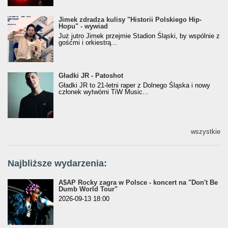
Jimek zdradza kulisy "Historii Polskiego Hip-
Jimek zdradza kulisy "Historii Polskiego Hip-
Hopu" - wywiad
Hopu" - wywiad
Już jutro Jimek przejmie Stadion Śląski, by wspólnie z
gośćmi i orkiestrą...
Gładki JR - Patoshot
Gładki JR - Patoshot
Gładki JR to 21-letni raper z Dolnego Śląska i nowy
członek wytwórni TiW Music...
wszystkie
Najbliższe wydarzenia:
A$AP Rocky zagra w Polsce - koncert na "Don't Be
Dumb World Tour"
2026-09-13 18:00