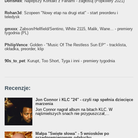
DorisRex
: Najlepszy Kontakt z Fanami - zagłosuj (Popkillery 2021)
Rohan3d
: Szopeen "Nowy etap na drugi etat" - start preorderu i
teledysk
gmxxx
: Żabson/Hellfield/Sentino, White 2115, Malik, Wane... - premiery
tygodnia (PL)
PhilipVence
: Golden - "Music Of The Restless Sun EP" - tracklista,
okładka, preorder, klip
90s_to_pet
: Kurupt, Too Short, Tyga i inni - premiery tygodnia
Recenzje:
Jon Connor i KLC "24" - czyli rap spełnia dziecięce
marzenia
Jon Connor nagrał album na bitach KLC. W
najśmielszych snach nie przypuszczał,...
Małpa "Święte słowa" - 5 wniosków po
przedpremierowym odsłuchu