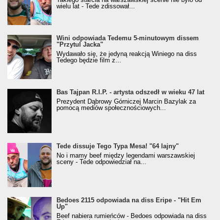
wielu lat - Tede zdissował...
Wini odpowiada Tedemu 5-minutowym dissem
"Przytul Jacka"
Wydawało się, że jedyną reakcją Winiego na diss
Tedego będzie film z...
Bas Tajpan R.I.P. - artysta odszedł w wieku 47 lat
Prezydent Dąbrowy Górniczej Marcin Bazylak za
pomocą mediów społecznościowych...
Tede dissuje Tego Typa Mesa! "64 lajny"
No i mamy beef między legendami warszawskiej
sceny - Tede odpowiedział na...
Bedoes 2115 odpowiada na diss Eripe - "Hit Em
Up"
Beef nabiera rumieńców - Bedoes odpowiada na diss