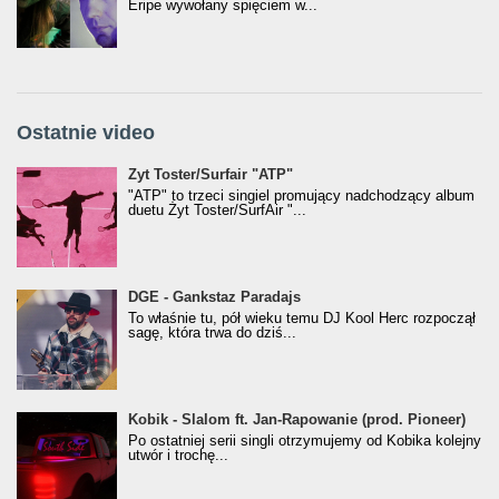
Eripe wywołany spięciem w...
Ostatnie video
Żyt Toster/SurfAir - ATP VIDEO
Żyt Toster/Surfair "ATP"
"ATP" to trzeci singiel promujący nadchodzący album
duetu Żyt Toster/SurfAir "...
donGURALesko z nagrodą za
DGE - Gankstaz Paradajs
Klasyczny/Trueschoolowy Album Roku
To właśnie tu, pół wieku temu DJ Kool Herc rozpoczął
(Popkillery 2023)
sagę, która trwa do dziś...
Kobik - Slalom ft. Jan-Rapowanie (prod. Pioneer)
Kobik - Slalom ft. Jan-Rapowanie (prod. Pioneer)
[Official Music Visualiser]
Po ostatniej serii singli otrzymujemy od Kobika kolejny
utwór i trochę...