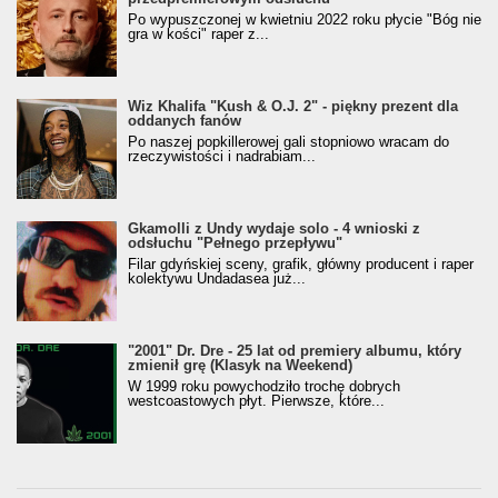
Po wypuszczonej w kwietniu 2022 roku płycie "Bóg nie
gra w kości" raper z...
Wiz Khalifa "Kush & O.J. 2" - piękny prezent dla
oddanych fanów
Po naszej popkillerowej gali stopniowo wracam do
rzeczywistości i nadrabiam...
Gkamolli z Undy wydaje solo - 4 wnioski z
odsłuchu "Pełnego przepływu"
Filar gdyńskiej sceny, grafik, główny producent i raper
kolektywu Undadasea już...
"2001" Dr. Dre - 25 lat od premiery albumu, który
zmienił grę (Klasyk na Weekend)
W 1999 roku powychodziło trochę dobrych
westcoastowych płyt. Pierwsze, które...