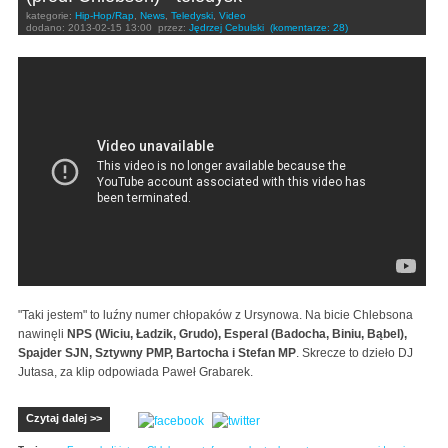
kategorie:
Hip-Hop/Rap
,
News
,
Teledyski
,
Video
dodano:
2013-02-15 13:00
przez:
Jędrzej Cebulski
(komentarze: 28)
NPS - Taki jestem feat. Esperal, Spajder SJN,
Sztywny PMP, Bartocha, Stefan MP, Dj Jutas
"Taki jestem" to luźny numer chłopaków z Ursynowa. Na bicie Chlebsona
nawinęli
NPS (Wiciu, Ładzik, Grudo), Esperal (Badocha, Biniu, Bąbel),
Spajder SJN, Sztywny PMP, Bartocha i Stefan MP
. Skrecze to dzieło DJ
Jutasa, za klip odpowiada Paweł Grabarek.
Czytaj dalej >>