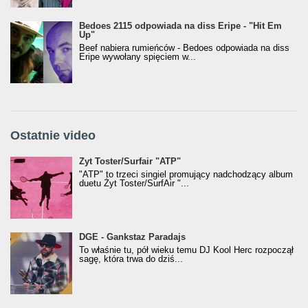
Bedoes 2115 odpowiada na diss Eripe - "Hit Em
Up"
Beef nabiera rumieńców - Bedoes odpowiada na diss
Eripe wywołany spięciem w...
Ostatnie video
Żyt Toster/SurfAir - ATP VIDEO
Żyt Toster/Surfair "ATP"
"ATP" to trzeci singiel promujący nadchodzący album
duetu Żyt Toster/SurfAir "...
donGURALesko z nagrodą za
DGE - Gankstaz Paradajs
Klasyczny/Trueschoolowy Album Roku
To właśnie tu, pół wieku temu DJ Kool Herc rozpoczął
(Popkillery 2023)
sagę, która trwa do dziś...