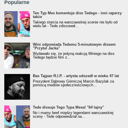
Popularne
Ten Typ Mes komentuje diss Tedego - inni raperzy
także
Takiego starcia na warszawskiej scenie nie było od
wielu lat - Tede zdissował...
Wini odpowiada Tedemu 5-minutowym dissem
"Przytul Jacka"
Wydawało się, że jedyną reakcją Winiego na diss
Tedego będzie film z...
Bas Tajpan R.I.P. - artysta odszedł w wieku 47 lat
Prezydent Dąbrowy Górniczej Marcin Bazylak za
pomocą mediów społecznościowych...
Tede dissuje Tego Typa Mesa! "64 lajny"
No i mamy beef między legendami warszawskiej
sceny - Tede odpowiedział na...