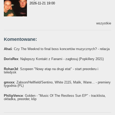
2026-11-21 19:00
wszystkie
Komentowane:
Ahaś
: Czy The Weeknd to final boss koncertów muzycznych? - relacja
DorisRex
: Najlepszy Kontakt z Fanami - zagłosuj (Popkillery 2021)
Rohan3d
: Szopeen "Nowy etap na drugi etat" - start preorderu i
teledysk
gmxxx
: Żabson/Hellfield/Sentino, White 2115, Malik, Wane... - premiery
tygodnia (PL)
PhilipVence
: Golden - "Music Of The Restless Sun EP" - tracklista,
okładka, preorder, klip