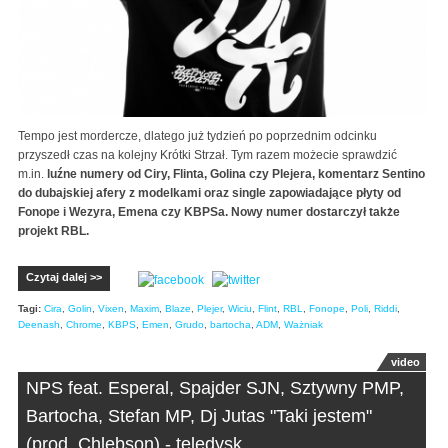
Tempo jest mordercze, dlatego już tydzień po poprzednim odcinku
przyszedł czas na kolejny Krótki Strzał. Tym razem możecie sprawdzić
m.in.
luźne numery od Ciry, Flinta, Golina czy Plejera, komentarz Sentino
do dubajskiej afery z modelkami oraz single zapowiadające płyty od
Fonope i Wezyra, Emena czy KBPSa. Nowy numer dostarczył także
projekt RBL.
Czytaj dalej >>
Tagi:
Cira
,
Golin
,
Vixen
,
Maxim
,
Blaze
,
Plejer
,
Wiciu
,
Flint
,
RBL
,
Fonope
,
Poli
,
Riddi
,
Deenash
,
Chrome
,
KBPS
,
Emen
,
Grudo
,
bartocha
,
ADM
,
Ważniak
video
NPS feat. Esperal, Spajder SJN, Sztywny PMP,
Bartocha, Stefan MP, Dj Jutas "Taki jestem"
(prod. Chlebson) - teledysk