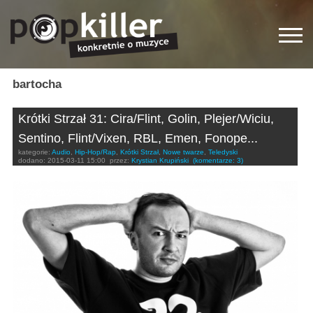
bartocha
Krótki Strzał 31: Cira/Flint, Golin, Plejer/Wiciu,
Sentino, Flint/Vixen, RBL, Emen, Fonope...
kategorie:
Audio
,
Hip-Hop/Rap
,
Krótki Strzał
,
Nowe twarze
,
Teledyski
dodano:
2015-03-11 15:00
przez:
Krystian Krupiński
(komentarze: 3)