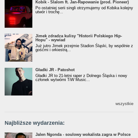
Kobik - Slalom ft. Jan-Rapowanie (prod. Pioneer)
Kobik - Slalom ft. Jan-Rapowanie (prod. Pioneer)
[Official Music Visualiser]
Po ostatniej serii singli otrzymujemy od Kobika kolejny
utwór i trochę...
Jimek zdradza kulisy "Historii Polskiego Hip-
Jimek zdradza kulisy "Historii Polskiego Hip-
Hopu" - wywiad
Hopu" - wywiad
Już jutro Jimek przejmie Stadion Śląski, by wspólnie z
gośćmi i orkiestrą...
Gładki JR - Patoshot
Gładki JR - Patoshot
Gładki JR to 21-letni raper z Dolnego Śląska i nowy
członek wytwórni TiW Music...
wszystkie
Najbliższe wydarzenia:
Jalen Ngonda - soulowy wokalista zagra w Polsce