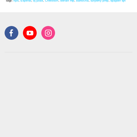
Tagi:
nps
,
Esperal
,
dj jutas
,
Chlebson
,
stefan mp
,
bartocha
,
sztywny pmp
,
spajder sjn