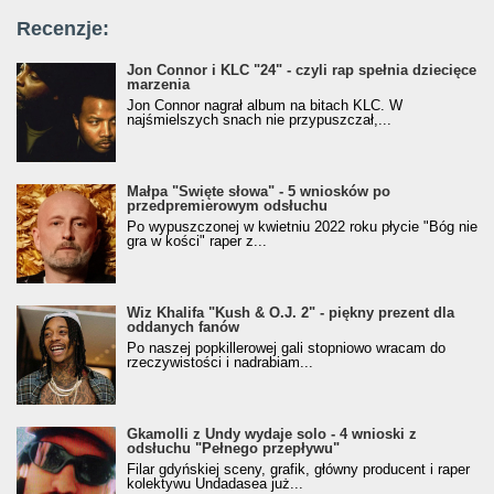
Recenzje:
Jon Connor i KLC "24" - czyli rap spełnia dziecięce
marzenia
Jon Connor nagrał album na bitach KLC. W
najśmielszych snach nie przypuszczał,...
Małpa "Święte słowa" - 5 wniosków po
przedpremierowym odsłuchu
Po wypuszczonej w kwietniu 2022 roku płycie "Bóg nie
gra w kości" raper z...
Wiz Khalifa "Kush & O.J. 2" - piękny prezent dla
oddanych fanów
Po naszej popkillerowej gali stopniowo wracam do
rzeczywistości i nadrabiam...
Gkamolli z Undy wydaje solo - 4 wnioski z
odsłuchu "Pełnego przepływu"
Filar gdyńskiej sceny, grafik, główny producent i raper
kolektywu Undadasea już...