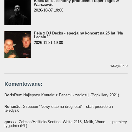
Black Milk - ceniony producent i raper zagra w
Warszawie
2026-10-07 19:00
Peja x DJ Decks - specjalny koncert na 25 lat "Na
Legalu?"
2026-11-21 19:00
wszystkie
Komentowane:
DorisRex
: Najlepszy Kontakt z Fanami - zagłosuj (Popkillery 2021)
Rohan3d
: Szopeen "Nowy etap na drugi etat" - start preorderu i
teledysk
gmxxx
: Żabson/Hellfield/Sentino, White 2115, Malik, Wane... - premiery
tygodnia (PL)