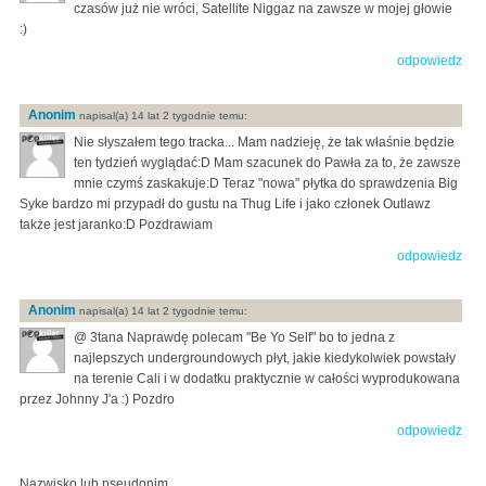
czasów już nie wróci, Satellite Niggaz na zawsze w mojej głowie
:)
odpowiedz
Anonim
napisal(a) 14 lat 2 tygodnie temu:
Nie słyszałem tego tracka... Mam nadzieję, że tak właśnie będzie
ten tydzień wyglądać:D Mam szacunek do Pawła za to, że zawsze
mnie czymś zaskakuje:D Teraz "nowa" płytka do sprawdzenia Big
Syke bardzo mi przypadł do gustu na Thug Life i jako członek Outlawz
także jest jaranko:D Pozdrawiam
odpowiedz
Anonim
napisal(a) 14 lat 2 tygodnie temu:
@ 3tana Naprawdę polecam "Be Yo Self" bo to jedna z
najlepszych undergroundowych płyt, jakie kiedykolwiek powstały
na terenie Cali i w dodatku praktycznie w całości wyprodukowana
przez Johnny J'a :) Pozdro
odpowiedz
Nazwisko lub pseudonim