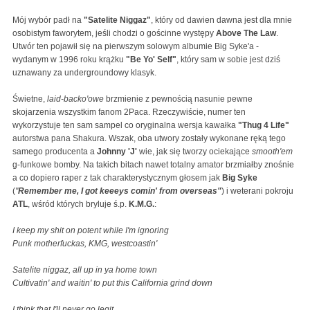
Mój wybór padł na
"Satelite Niggaz"
, który od dawien dawna jest dla mnie
osobistym faworytem, jeśli chodzi o gościnne występy
Above The Law
.
Utwór ten pojawił się na pierwszym solowym albumie Big Syke'a -
wydanym w 1996 roku krążku
"Be Yo' Self"
, który sam w sobie jest dziś
uznawany za undergroundowy klasyk.
Świetne,
laid-backo'owe
brzmienie z pewnością nasunie pewne
skojarzenia wszystkim fanom 2Paca. Rzeczywiście, numer ten
wykorzystuje ten sam sampel co oryginalna wersja kawałka
"Thug 4 Life"
autorstwa pana Shakura. Wszak, oba utwory zostały wykonane ręką tego
samego producenta a
Johnny 'J'
wie, jak się tworzy ociekające
smooth'em
g-funkowe bomby. Na takich bitach nawet totalny amator brzmiałby znośnie
a co dopiero raper z tak charakterystycznym głosem jak
Big Syke
(
"
Remember me, I got keeeys comin' from overseas"
) i weterani pokroju
ATL
, wśród których bryluje ś.p.
K.M.G.
:
I keep my shit on potent while I'm ignoring
Punk motherfuckas, KMG, westcoastin'
Satelite niggaz, all up in ya home town
Cultivatin' and waitin' to put this California grind down
I think that I'll never go legit