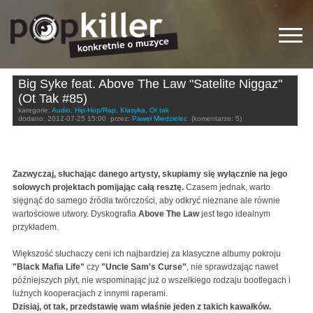
Big Syke feat. Above The Law "Satelite Niggaz"
(Ot Tak #85)
kategorie:
Audio
,
Hip-Hop/Rap
,
Klasyka
,
Ot tak
dodano:
2012-07-25 15:00
przez:
Paweł Miedzielec
(komentarze: 5)
Zazwyczaj, słuchając danego artysty, skupiamy się wyłącznie na jego
solowych projektach pomijając całą resztę.
Czasem jednak, warto
sięgnąć do samego źródła twórczości, aby odkryć nieznane ale równie
wartościowe utwory. Dyskografia
Above The Law
jest tego idealnym
przykładem.
Większość słuchaczy ceni ich najbardziej za klasyczne albumy pokroju
"Black Mafia Life"
czy
"Uncle Sam's Curse"
, nie sprawdzając nawet
późniejszych płyt, nie wspominając już o wszelkiego rodzaju bootlegach i
luźnych kooperacjach z innymi raperami.
Dzisiaj, ot tak, przedstawię wam właśnie jeden z takich kawałków.