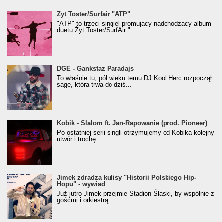
Żyt Toster/SurfAir - ATP VIDEO
Żyt Toster/Surfair "ATP"
"ATP" to trzeci singiel promujący nadchodzący album
duetu Żyt Toster/SurfAir "...
donGURALesko z nagrodą za
DGE - Gankstaz Paradajs
Klasyczny/Trueschoolowy Album Roku
To właśnie tu, pół wieku temu DJ Kool Herc rozpoczął
(Popkillery 2023)
sagę, która trwa do dziś...
Kobik - Slalom ft. Jan-Rapowanie (prod. Pioneer)
Kobik - Slalom ft. Jan-Rapowanie (prod. Pioneer)
[Official Music Visualiser]
Po ostatniej serii singli otrzymujemy od Kobika kolejny
utwór i trochę...
Jimek zdradza kulisy "Historii Polskiego Hip-
Jimek zdradza kulisy "Historii Polskiego Hip-
Hopu" - wywiad
Hopu" - wywiad
Już jutro Jimek przejmie Stadion Śląski, by wspólnie z
gośćmi i orkiestrą...