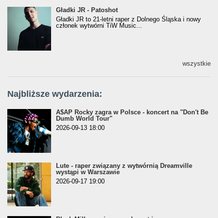
Gładki JR - Patoshot
Gładki JR - Patoshot
Gładki JR to 21-letni raper z Dolnego Śląska i nowy
członek wytwórni TiW Music...
wszystkie
Najbliższe wydarzenia:
A$AP Rocky zagra w Polsce - koncert na "Don't Be
Dumb World Tour"
2026-09-13 18:00
Lute - raper związany z wytwórnią Dreamville
wystąpi w Warszawie
2026-09-17 19:00