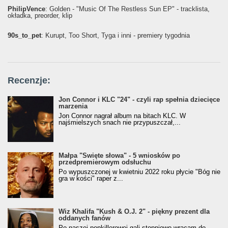
PhilipVence
: Golden - "Music Of The Restless Sun EP" - tracklista,
okładka, preorder, klip
90s_to_pet
: Kurupt, Too Short, Tyga i inni - premiery tygodnia
Recenzje:
Jon Connor i KLC "24" - czyli rap spełnia dziecięce
marzenia
Jon Connor nagrał album na bitach KLC. W
najśmielszych snach nie przypuszczał,...
Małpa "Święte słowa" - 5 wniosków po
przedpremierowym odsłuchu
Po wypuszczonej w kwietniu 2022 roku płycie "Bóg nie
gra w kości" raper z...
Wiz Khalifa "Kush & O.J. 2" - piękny prezent dla
oddanych fanów
Po naszej popkillerowej gali stopniowo wracam do