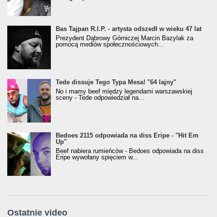
Bas Tajpan R.I.P. - artysta odszedł w wieku 47 lat
Prezydent Dąbrowy Górniczej Marcin Bazylak za
pomocą mediów społecznościowych...
Tede dissuje Tego Typa Mesa! "64 lajny"
No i mamy beef między legendami warszawskiej
sceny - Tede odpowiedział na...
Bedoes 2115 odpowiada na diss Eripe - "Hit Em
Up"
Beef nabiera rumieńców - Bedoes odpowiada na diss
Eripe wywołany spięciem w...
Ostatnie video