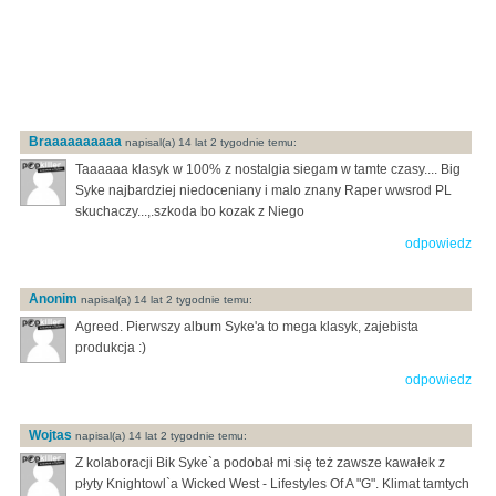
Braaaaaaaaaa
napisal(a) 14 lat 2 tygodnie temu:
Taaaaaa klasyk w 100% z nostalgia siegam w tamte czasy.... Big
Syke najbardziej niedoceniany i malo znany Raper wwsrod PL
skuchaczy...,.szkoda bo kozak z Niego
odpowiedz
Anonim
napisal(a) 14 lat 2 tygodnie temu:
Agreed. Pierwszy album Syke'a to mega klasyk, zajebista
produkcja :)
odpowiedz
Wojtas
napisal(a) 14 lat 2 tygodnie temu:
Z kolaboracji Bik Syke`a podobał mi się też zawsze kawałek z
płyty Knightowl`a Wicked West - Lifestyles Of A "G". Klimat tamtych