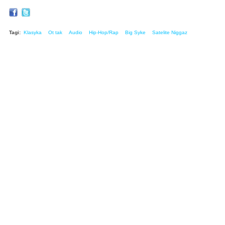
Tagi:
Klasyka
Ot tak
Audio
Hip-Hop/Rap
Big Syke
Satelite Niggaz