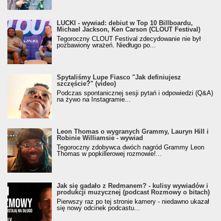
LUCKI - wywiad: debiut w Top 10 Billboardu,
Michael Jackson, Ken Carson (CLOUT Festival)
Tegoroczny CLOUT Festival zdecydowanie nie był
pozbawiony wrażeń. Niedługo po...
Spytaliśmy Lupe Fiasco "Jak definiujesz
szczęście?" (video)
Podczas spontanicznej sesji pytań i odpowiedzi (Q&A)
na żywo na Instagramie...
Leon Thomas o wygranych Grammy, Lauryn Hill i
Robinie Williamsie - wywiad
Tegoroczny zdobywca dwóch nagród Grammy Leon
Thomas w popkillerowej rozmowie!...
Jak się gadało z Redmanem? - kulisy wywiadów i
produkcji muzycznej (podcast Rozmowy o bitach)
Pierwszy raz po tej stronie kamery - niedawno ukazał
się nowy odcinek podcastu...