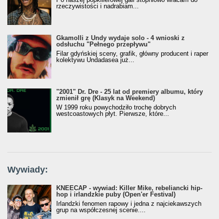
rzeczywistości i nadrabiam...
Gkamolli z Undy wydaje solo - 4 wnioski z
odsłuchu "Pełnego przepływu"
Filar gdyńskiej sceny, grafik, główny producent i raper
kolektywu Undadasea już...
"2001" Dr. Dre - 25 lat od premiery albumu, który
zmienił grę (Klasyk na Weekend)
W 1999 roku powychodziło trochę dobrych
westcoastowych płyt. Pierwsze, które...
Wywiady:
KNEECAP - wywiad: Killer Mike, rebeliancki hip-
hop i irlandzkie puby (Open'er Festival)
Irlandzki fenomen rapowy i jedna z najciekawszych
grup na współczesnej scenie....