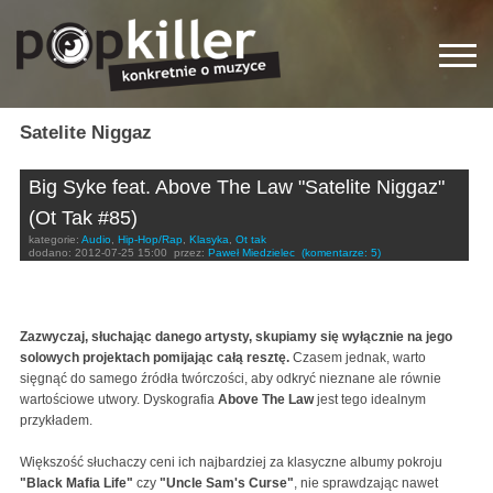
Satelite Niggaz
Big Syke feat. Above The Law "Satelite Niggaz"
(Ot Tak #85)
kategorie:
Audio
,
Hip-Hop/Rap
,
Klasyka
,
Ot tak
dodano:
2012-07-25 15:00
przez:
Paweł Miedzielec
(komentarze: 5)
Zazwyczaj, słuchając danego artysty, skupiamy się wyłącznie na jego
solowych projektach pomijając całą resztę.
Czasem jednak, warto
sięgnąć do samego źródła twórczości, aby odkryć nieznane ale równie
wartościowe utwory. Dyskografia
Above The Law
jest tego idealnym
przykładem.
Większość słuchaczy ceni ich najbardziej za klasyczne albumy pokroju
"Black Mafia Life"
czy
"Uncle Sam's Curse"
, nie sprawdzając nawet