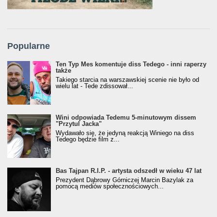
Popularne
Ten Typ Mes komentuje diss Tedego - inni raperzy
także
Takiego starcia na warszawskiej scenie nie było od
wielu lat - Tede zdissował...
Wini odpowiada Tedemu 5-minutowym dissem
"Przytul Jacka"
Wydawało się, że jedyną reakcją Winiego na diss
Tedego będzie film z...
Bas Tajpan R.I.P. - artysta odszedł w wieku 47 lat
Prezydent Dąbrowy Górniczej Marcin Bazylak za
pomocą mediów społecznościowych...