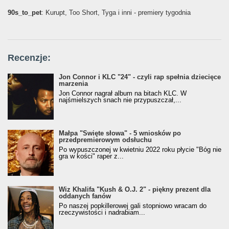
90s_to_pet
: Kurupt, Too Short, Tyga i inni - premiery tygodnia
Recenzje:
Jon Connor i KLC "24" - czyli rap spełnia dziecięce
marzenia
Jon Connor nagrał album na bitach KLC. W
najśmielszych snach nie przypuszczał,...
Małpa "Święte słowa" - 5 wniosków po
przedpremierowym odsłuchu
Po wypuszczonej w kwietniu 2022 roku płycie "Bóg nie
gra w kości" raper z...
Wiz Khalifa "Kush & O.J. 2" - piękny prezent dla
oddanych fanów
Po naszej popkillerowej gali stopniowo wracam do
rzeczywistości i nadrabiam...