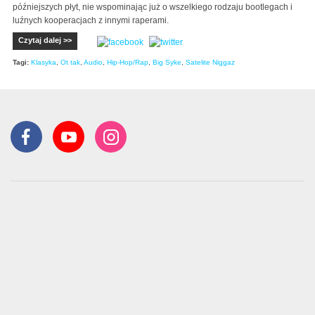
późniejszych płyt, nie wspominając już o wszelkiego rodzaju bootlegach i
luźnych kooperacjach z innymi raperami.
Czytaj dalej >>
Tagi:
Klasyka
,
Ot tak
,
Audio
,
Hip-Hop/Rap
,
Big Syke
,
Satelite Niggaz