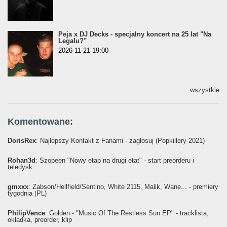
Peja x DJ Decks - specjalny koncert na 25 lat "Na
Legalu?"
2026-11-21 19:00
wszystkie
Komentowane:
DorisRex
: Najlepszy Kontakt z Fanami - zagłosuj (Popkillery 2021)
Rohan3d
: Szopeen "Nowy etap na drugi etat" - start preorderu i
teledysk
gmxxx
: Żabson/Hellfield/Sentino, White 2115, Malik, Wane... - premiery
tygodnia (PL)
PhilipVence
: Golden - "Music Of The Restless Sun EP" - tracklista,
okładka, preorder, klip