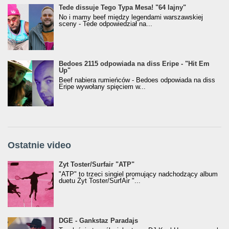
Tede dissuje Tego Typa Mesa! "64 lajny"
No i mamy beef między legendami warszawskiej
sceny - Tede odpowiedział na...
Bedoes 2115 odpowiada na diss Eripe - "Hit Em
Up"
Beef nabiera rumieńców - Bedoes odpowiada na diss
Eripe wywołany spięciem w...
Ostatnie video
Żyt Toster/SurfAir - ATP VIDEO
Żyt Toster/Surfair "ATP"
"ATP" to trzeci singiel promujący nadchodzący album
duetu Żyt Toster/SurfAir "...
donGURALesko z nagrodą za
DGE - Gankstaz Paradajs
Klasyczny/Trueschoolowy Album Roku