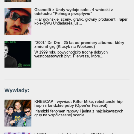
Gkamolli z Undy wydaje solo - 4 wnioski z
odsłuchu "Pełnego przepływu"
Filar gdyńskiej sceny, grafik, główny producent i raper
kolektywu Undadasea już...
"2001" Dr. Dre - 25 lat od premiery albumu, który
zmienił grę (Klasyk na Weekend)
W 1999 roku powychodziło trochę dobrych
westcoastowych płyt. Pierwsze, które...
Wywiady:
KNEECAP - wywiad: Killer Mike, rebeliancki hip-
hop i irlandzkie puby (Open'er Festival)
Irlandzki fenomen rapowy i jedna z najciekawszych
grup na współczesnej scenie....