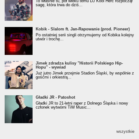
To właśnie tu, pół wieku temu DJ Kool Herc rozpoczął
(Popkillery 2023)
sagę, która trwa do dziś...
Kobik - Slalom ft. Jan-Rapowanie (prod. Pioneer)
Kobik - Slalom ft. Jan-Rapowanie (prod. Pioneer)
[Official Music Visualiser]
Po ostatniej serii singli otrzymujemy od Kobika kolejny
utwór i trochę...
Jimek zdradza kulisy "Historii Polskiego Hip-
Jimek zdradza kulisy "Historii Polskiego Hip-
Hopu" - wywiad
Hopu" - wywiad
Już jutro Jimek przejmie Stadion Śląski, by wspólnie z
gośćmi i orkiestrą...
Gładki JR - Patoshot
Gładki JR - Patoshot
Gładki JR to 21-letni raper z Dolnego Śląska i nowy
członek wytwórni TiW Music...
wszystkie