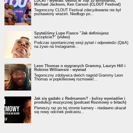
LUCKI - wywiad: debiut w Top 10 Billboardu,
Michael Jackson, Ken Carson (CLOUT Festival)
Tegoroczny CLOUT Festival zdecydowanie nie był
pozbawiony wrażeń. Niedługo po...
Spytaliśmy Lupe Fiasco "Jak definiujesz
szczęście?" (video)
Podczas spontanicznej sesji pytań i odpowiedzi (Q&A)
na żywo na Instagramie...
Leon Thomas o wygranych Grammy, Lauryn Hill i
Robinie Williamsie - wywiad
Tegoroczny zdobywca dwóch nagród Grammy Leon
Thomas w popkillerowej rozmowie!...
Jak się gadało z Redmanem? - kulisy wywiadów i
produkcji muzycznej (podcast Rozmowy o bitach)
Pierwszy raz po tej stronie kamery - niedawno ukazał
się nowy odcinek podcastu...