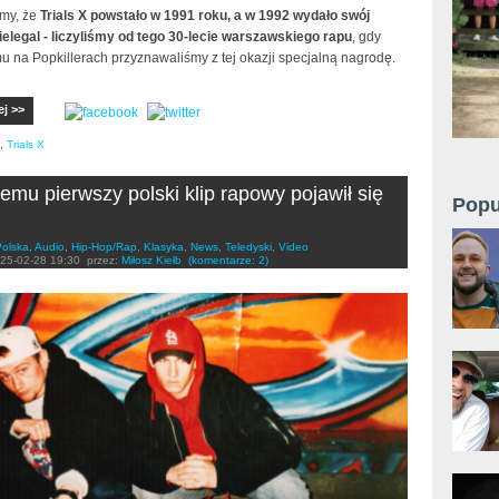
my, że
Trials X powstało w 1991 roku, a w 1992 wydało swój
ielegal - liczyliśmy od tego 30-lecie warszawskiego rapu
, gdy
emu na Popkillerach przyznawaliśmy z tej okazji specjalną nagrodę.
ej >>
,
Trials X
 temu pierwszy polski klip rapowy pojawił się
Popu
Polska
,
Audio
,
Hip-Hop/Rap
,
Klasyka
,
News
,
Teledyski
,
Video
25-02-28 19:30
przez:
Miłosz Kiełb
(komentarze: 2)