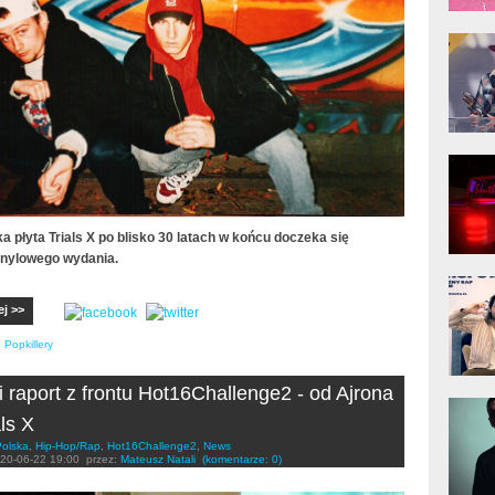
donG
Klas
Albu
Kobik
Rapo
[Offi
a płyta Trials X po blisko 30 latach w końcu doczeka się
inylowego wydania.
Jime
Pols
ej >>
,
Popkillery
i raport z frontu Hot16Challenge2 - od Ajrona
Gład
als X
Polska
,
Hip-Hop/Rap
,
Hot16Challenge2
,
News
20-06-22 19:00
przez:
Mateusz Natali
(komentarze: 0)