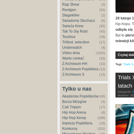
Rap Show
(3)
Rentgen
(53)
Stagekiller
(2)
28 lutego 
Świadomy Słuchacz
(6)
hip-hopu. 
Świeża Krew
(55)
odbyła się
Tak To Się Robi
(43)
Był to
pier
Tourbus
(28)
telewizji k
Trillest. selection
(17)
Underwatch
(4)
Video dnia
(1520)
Czytaj dal
Warto czekać
(32)
Z Archiwum HH
(10)
Tagi:
Trials X
Z Archiwum Popkillera
(12)
Z Archiwum S
(13)
Trials
latach
Tylko u nas
kategorie:
dodano:
20
Akademia Popkillerów
(65)
Burza Mózgów
(4)
Cali Trippin
(17)
Hip Hop Arena
(8)
Hip Hop Kemp
(308)
Imprezy Popkillera
(29)
Konkursy
(201)