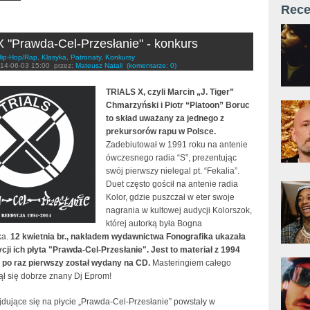
Rece
 X "Prawda-Cel-Przesłanie" - konkurs
Hip-Hop/Rap
,
Klasyka
,
Patronaty
,
Konkursy
14-06-03 15:00
przez:
Mateusz Natali
(komentarze: 0)
TRIALS X, czyli Marcin „J. Tiger”
Chmarzyński i Piotr “Platoon” Boruc
to skład uważany za jednego z
prekursorów rapu w Polsce.
Zadebiutował w 1991 roku na antenie
ówczesnego radia “S”, prezentując
swój pierwszy nielegal pt. “Fekalia”.
Duet często gościł na antenie radia
Kolor, gdzie puszczał w eter swoje
nagrania w kultowej audycji Kolorszok,
której autorką była Bogna
ka.
12 kwietnia br., nakładem wydawnictwa Fonografika ukazała
cji ich płyta "Prawda-Cel-Przesłanie". Jest to materiał z 1994
y po raz pierwszy został wydany na CD.
Masteringiem całego
ął się dobrze znany Dj Eprom!
jdujące się na płycie „Prawda-Cel-Przesłanie” powstały w