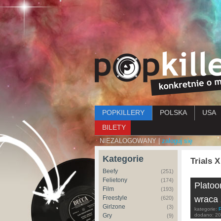
Menu główne
POPKILLERY
POLSKA
USA
BILETY
NIEZALOGOWANY |
zaloguj się
Kategorie
Trials X
Beefy
(251)
Felietony
(174)
Platoo
Film
(193)
Freestyle
wraca
(620)
Girlzone
(3)
kategorie:
Gry
dodano:
20
(9)