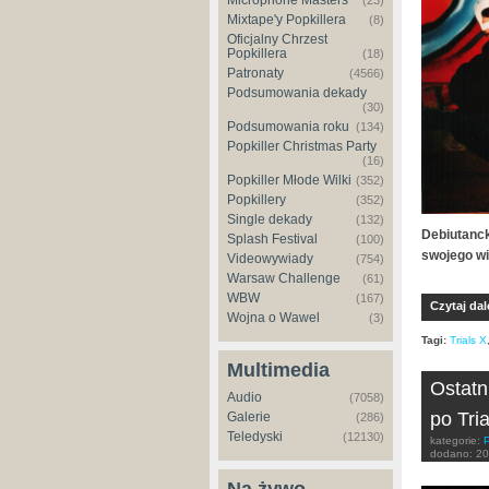
Microphone Masters
(23)
Mixtape'y Popkillera
(8)
Oficjalny Chrzest
Popkillera
(18)
Patronaty
(4566)
Podsumowania dekady
(30)
Podsumowania roku
(134)
Popkiller Christmas Party
(16)
Popkiller Młode Wilki
(352)
Popkillery
(352)
Single dekady
(132)
Debiutanck
Splash Festival
(100)
swojego w
Videowywiady
(754)
Warsaw Challenge
(61)
WBW
(167)
Czytaj dal
Wojna o Wawel
(3)
Tagi:
Trials X
Multimedia
Ostatn
Audio
(7058)
po Tri
Galerie
(286)
Teledyski
(12130)
kategorie:
dodano:
20