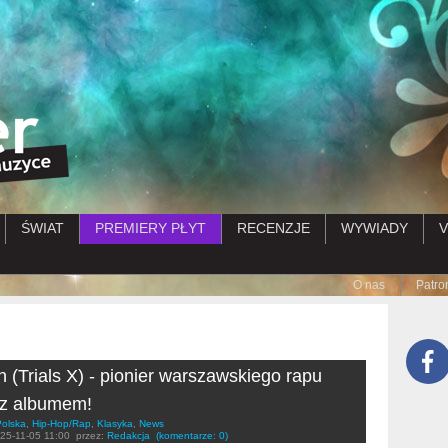
Przejdź do treści
ŚWIAT
PREMIERY PŁYT
RECENZJE
WYWIADY
V
Submenu
O nas
Patro
n (Trials X) - pionier warszawskiego rapu
 z albumem!
Polska
,
Hip-Hop/Rap
,
Klasyka
,
News
25-11-05 11:00
przez:
Redakcja
(komentarze: 0)