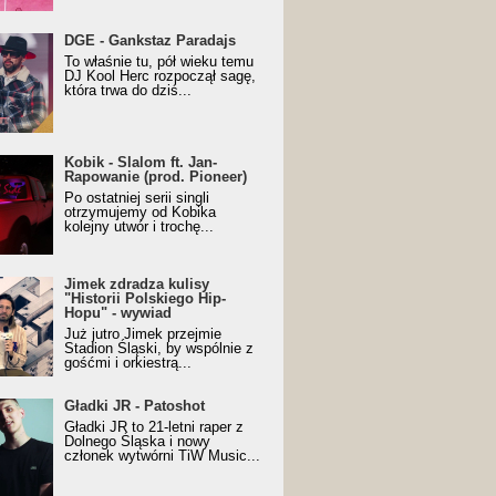
URALesko z nagrodą za
DGE - Gankstaz Paradajs
yczny/Trueschoolowy
To właśnie tu, pół wieku temu
m Roku (Popkillery 2023)
DJ Kool Herc rozpoczął sagę,
która trwa do dziś...
 - Slalom ft. Jan-
Kobik - Slalom ft. Jan-
wanie (prod. Pioneer)
Rapowanie (prod. Pioneer)
cial Music Visualiser]
Po ostatniej serii singli
otrzymujemy od Kobika
kolejny utwór i trochę...
k zdradza kulisy "Historii
Jimek zdradza kulisy
kiego Hip-Hopu" - wywiad
"Historii Polskiego Hip-
Hopu" - wywiad
Już jutro Jimek przejmie
Stadion Śląski, by wspólnie z
gośćmi i orkiestrą...
ki JR - Patoshot
Gładki JR - Patoshot
Gładki JR to 21-letni raper z
Dolnego Śląska i nowy
członek wytwórni TiW Music...