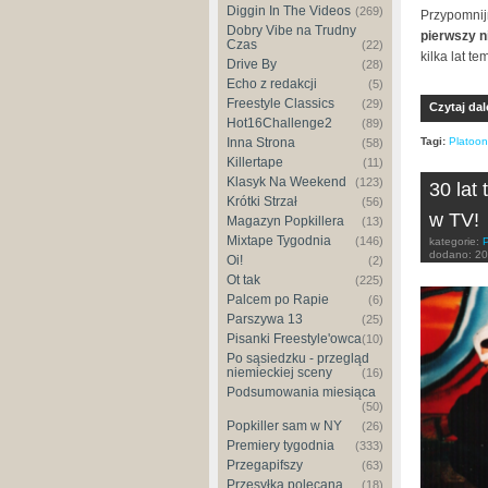
Diggin In The Videos
(269)
Przypomnij
Dobry Vibe na Trudny
pierwszy n
Czas
(22)
kilka lat t
Drive By
(28)
Echo z redakcji
(5)
Freestyle Classics
(29)
Czytaj dal
Hot16Challenge2
(89)
Inna Strona
Tagi:
Platoon
(58)
Killertape
(11)
Klasyk Na Weekend
(123)
30 lat
Krótki Strzał
(56)
w TV!
Magazyn Popkillera
(13)
Mixtape Tygodnia
(146)
kategorie:
dodano:
20
Oi!
(2)
Ot tak
(225)
Palcem po Rapie
(6)
Parszywa 13
(25)
Pisanki Freestyle'owca
(10)
Po sąsiedzku - przegląd
niemieckiej sceny
(16)
Podsumowania miesiąca
(50)
Popkiller sam w NY
(26)
Premiery tygodnia
(333)
Przegapifszy
(63)
Przesyłka polecana
(18)