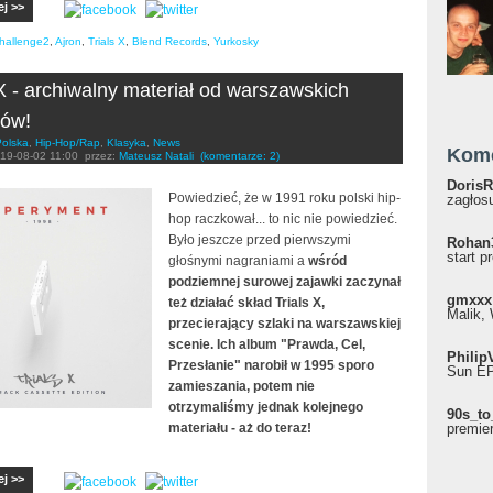
ej >>
hallenge2
,
Ajron
,
Trials X
,
Blend Records
,
Yurkosky
 X - archiwalny materiał od warszawskich
rów!
Polska
,
Hip-Hop/Rap
,
Klasyka
,
News
Kom
19-08-02 11:00
przez:
Mateusz Natali
(komentarze: 2)
DorisR
Powiedzieć, że w 1991 roku polski hip-
zagłosu
hop raczkował... to nic nie powiedzieć.
Było jeszcze przed pierwszymi
Rohan
start p
głośnymi nagraniami a
wśród
podziemnej surowej zajawki zaczynał
gmxxx
też działać skład Trials X,
Malik, 
przecierający szlaki na warszawskiej
scenie. Ich album "Prawda, Cel,
Philip
Przesłanie" narobił w 1995 sporo
Sun EP"
zamieszania, potem nie
otrzymaliśmy jednak kolejnego
90s_to
materiału - aż do teraz!
premie
ej >>