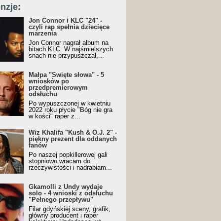
nzje:
Jon Connor i KLC "24" -
czyli rap spełnia dziecięce
marzenia
Jon Connor nagrał album na
bitach KLC. W najśmielszych
snach nie przypuszczał,...
Małpa "Święte słowa" - 5
wniosków po
przedpremierowym
odsłuchu
Po wypuszczonej w kwietniu
2022 roku płycie "Bóg nie gra
w kości" raper z...
Wiz Khalifa "Kush & O.J. 2" -
piękny prezent dla oddanych
fanów
Po naszej popkillerowej gali
stopniowo wracam do
rzeczywistości i nadrabiam...
Gkamolli z Undy wydaje
solo - 4 wnioski z odsłuchu
"Pełnego przepływu"
Filar gdyńskiej sceny, grafik,
główny producent i raper