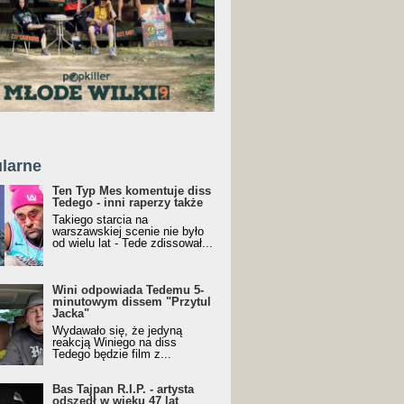
larne
Ten Typ Mes komentuje diss
Tedego - inni raperzy także
Takiego starcia na
warszawskiej scenie nie było
od wielu lat - Tede zdissował...
Wini odpowiada Tedemu 5-
minutowym dissem "Przytul
Jacka"
Wydawało się, że jedyną
reakcją Winiego na diss
Tedego będzie film z...
Bas Tajpan R.I.P. - artysta
odszedł w wieku 47 lat