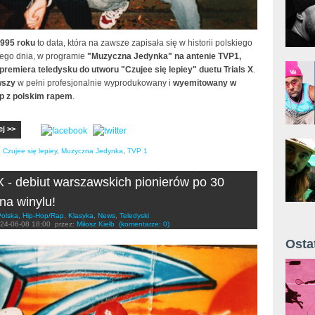
1995 roku
to data, która na zawsze zapisała się w historii polskiego
Tego dnia, w programie
"Muzyczna Jedynka" na antenie TVP1,
 premiera teledysku do utworu "Czujee się lepiey" duetu Trials X
.
wszy
w pełni profesjonalnie wyprodukowany i
wyemitowany w
lip z polskim rapem
.
ej >>
,
Czujee się lepiey
,
Muzyczna Jedynka
,
TVP 1
 X - debiut warszawskich pionierów po 30
 na winylu!
Polska
,
Hip-Hop/Rap
,
Klasyka
,
News
,
Teledyski
24-06-08 18:00
przez:
Miłosz Kiełb
(komentarze: 0)
Osta
Żyt 