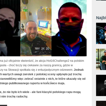
Najb
 już oficjalnie stwierdzić, że akcja Hot16Challenge2 na polskim
asła - choć toczy się ciekawie za naszą granicą, gdzie w
zy na Słowacji spotkała się z entuzjastycznym odzewem.
Jednak
ch wartych uwagi zwrotek z polskiej sceny upłynęło już trochę
stanowiliśmy więc zebrać ostatnie z nich, te które ukazały się od
tniego publikowanego raportu w końcówce maja.
, że nie było ich wiele - ale fani klasyki polskiego rapu mogą
i nim trochę radochy.