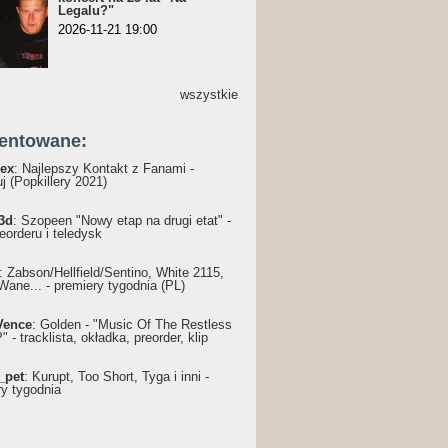
Legalu?"
2026-11-21 19:00
wszystkie
entowane:
ex
: Najlepszy Kontakt z Fanami -
j (Popkillery 2021)
3d
: Szopeen "Nowy etap na drugi etat" -
reorderu i teledysk
: Żabson/Hellfield/Sentino, White 2115,
Wane... - premiery tygodnia (PL)
Vence
: Golden - "Music Of The Restless
 - tracklista, okładka, preorder, klip
_pet
: Kurupt, Too Short, Tyga i inni -
ry tygodnia