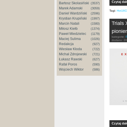
Czytaj dal
Bartosz Skolasiński
(3537)
Marek Adamski
(3059)
Tagi:
Hot16C
Daniel Wardziński
(2596)
Krystian Krupiński
(1997)
Trials
Marcin Natali
(1580)
Miłosz Kiełb
(1374)
pionie
Paweł Miedzielec
(1179)
kategorie:
Maciej Sulima
(1026)
dodano:
20
Redakcja
(927)
Wiesław Kłoda
(722)
Michał Zdrojewski
(721)
Łukasz Rawski
(627)
Rafał Poros
(590)
Wojciech Wiktor
(586)
Czytaj dal