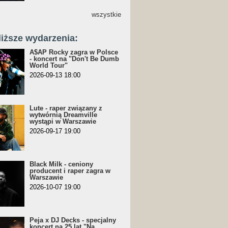
wszystkie
liższe wydarzenia:
A$AP Rocky zagra w Polsce
- koncert na "Don't Be Dumb
World Tour"
2026-09-13 18:00
Lute - raper związany z
wytwórnią Dreamville
wystąpi w Warszawie
2026-09-17 19:00
Black Milk - ceniony
producent i raper zagra w
Warszawie
2026-10-07 19:00
Peja x DJ Decks - specjalny
koncert na 25 lat "Na