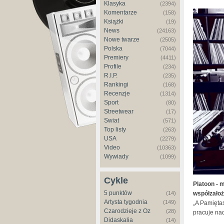
Klasyka
(2394)
Komentarze
(158)
Książki
(19)
News
(24163)
Nowe twarze
(2505)
Polska
(7044)
Premiery
(4411)
Profile
(234)
R.I.P.
(235)
Rankingi
(168)
Recenzje
(1314)
Sport
(80)
Streetwear
(17)
Świat
(571)
Top listy
(263)
USA
(2279)
Video
(10363)
Wywiady
(1099)
Cykle
Platoon - m
5 punktów
(14)
współzałoż
Artysta tygodnia
(149)
„A Pamiętas
Czarodzieje z Oz
(28)
pracuje na
Didaskalia
(14)