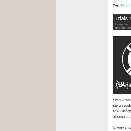
Tagi:
Trials X
Trials
kategorie:
dodano:
20
Świątkows
się w reedy
roku, któr
albumu zaj
Utwory zna