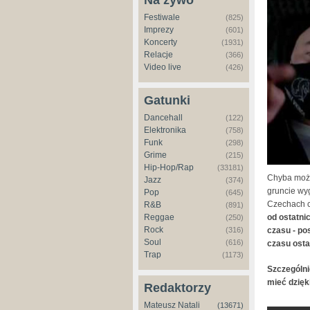
Na żywo
Festiwale
(825)
Imprezy
(601)
Koncerty
(1931)
Relacje
(366)
Video live
(426)
Gatunki
Dancehall
(122)
Elektronika
(758)
Funk
(298)
Grime
(215)
Hip-Hop/Rap
(33181)
Chyba można
Jazz
(374)
gruncie wyg
Pop
(645)
Czechach c
R&B
(891)
Reggae
od ostatni
(250)
Rock
(316)
czasu - po
Soul
(616)
czasu osta
Trap
(1173)
Szczególnie
mieć dzięk
Redaktorzy
Mateusz Natali
(13671)