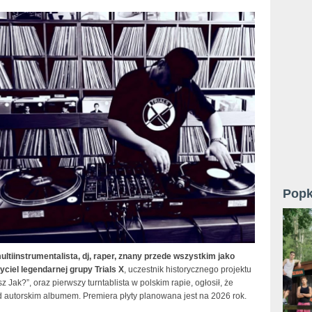
Popk
ultiinstrumentalista, dj, raper, znany przede wszystkim jako
yciel legendarnej grupy Trials X
, uczestnik historycznego projektu
z Jak?”, oraz pierwszy turntablista w polskim rapie, ogłosił, że
d autorskim albumem. Premiera płyty planowana jest na 2026 rok.