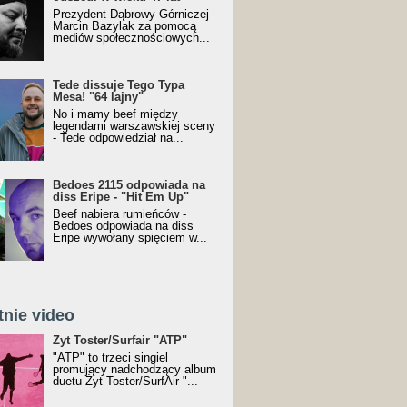
Prezydent Dąbrowy Górniczej
Marcin Bazylak za pomocą
mediów społecznościowych...
Tede dissuje Tego Typa
Mesa! "64 lajny"
No i mamy beef między
legendami warszawskiej sceny
- Tede odpowiedział na...
Bedoes 2115 odpowiada na
diss Eripe - "Hit Em Up"
Beef nabiera rumieńców -
Bedoes odpowiada na diss
Eripe wywołany spięciem w...
tnie video
Toster/SurfAir - ATP VIDEO
Żyt Toster/Surfair "ATP"
"ATP" to trzeci singiel
promujący nadchodzący album
duetu Żyt Toster/SurfAir "...