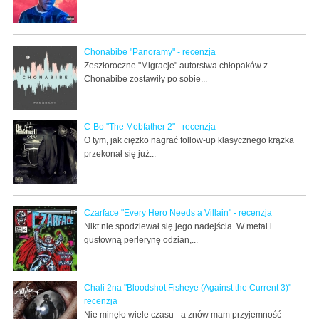
Chonabibe "Panoramy" - recenzja
Zeszłoroczne "Migracje" autorstwa chłopaków z
Chonabibe zostawiły po sobie...
C-Bo "The Mobfather 2" - recenzja
O tym, jak ciężko nagrać follow-up klasycznego krążka
przekonał się już...
Czarface "Every Hero Needs a Villain" - recenzja
Nikt nie spodziewał się jego nadejścia. W metal i
gustowną perlerynę odzian,...
Chali 2na "Bloodshot Fisheye (Against the Current 3)" -
recenzja
Nie minęło wiele czasu - a znów mam przyjemność