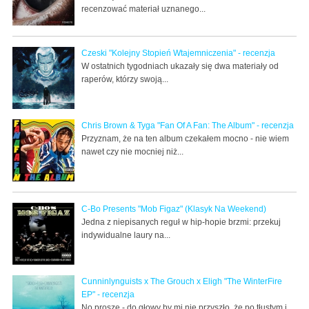
recenzować materiał uznanego...
Czeski "Kolejny Stopień Wtajemniczenia" - recenzja
W ostatnich tygodniach ukazały się dwa materiały od
raperów, którzy swoją...
Chris Brown & Tyga "Fan Of A Fan: The Album" - recenzja
Przyznam, że na ten album czekałem mocno - nie wiem
nawet czy nie mocniej niż...
C-Bo Presents "Mob Figaz" (Klasyk Na Weekend)
Jedna z niepisanych reguł w hip-hopie brzmi: przekuj
indywidualne laury na...
Cunninlynguists x The Grouch x Eligh "The WinterFire
EP" - recenzja
No proszę - do głowy by mi nie przyszło, że po tłustym i