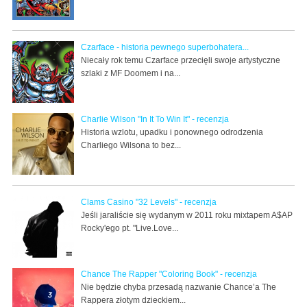
Czarface - historia pewnego superbohatera...
Niecały rok temu Czarface przecięli swoje artystyczne
szlaki z MF Doomem i na...
Charlie Wilson "In It To Win It" - recenzja
Historia wzlotu, upadku i ponownego odrodzenia
Charliego Wilsona to bez...
Clams Casino "32 Levels" - recenzja
Jeśli jaraliście się wydanym w 2011 roku mixtapem A$AP
Rocky'ego pt. "Live.Love...
Chance The Rapper "Coloring Book" - recenzja
Nie będzie chyba przesadą nazwanie Chance’a The
Rappera złotym dzieckiem...