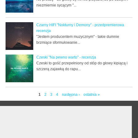
niezmiernie sycącym "...
Czarny HIFI "Nokturny i Demony" - przedpremierowa
recenzja
"Jestem producentem muzycznym" - takie dumnie
brzmiące sformułowanie...
Czeski "Na pewno warto" - recenzja
Czeski to gość przepełniony od stóp do głowy kipiącą i
szczerą zajawką do rapu...
1
2
3
4
następna ›
ostatnia »
Strony