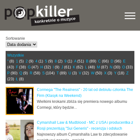
Sortowanie
Wszystkie
"
(8)
1
(5)
2
(9)
4
(1)
5
(9)
8
(2)
9
(1)
A
(51)
B
(89)
C
(66)
D
(96)
E
(43)
F
(38)
G
(47)
H
(32)
I
(9)
J
(61)
K
(62)
L
(48)
M
(87)
N
(30)
O
(33)
P
(90)
Q
(9)
R
(58)
S
(104)
T
(89)
U
(3)
V
(32)
W
(50)
X
(3)
Y
(18)
Z
(23)
Ł
(8)
Cormega "The Realness" - 20 lat od debiutu członka The
Firm (Klasyk na Weekend)
Wielkimi krokami zbliża się premiera nowego albumu
Cormegi, który będzie...
Cymarshall Law & Mudblood - MC z USA i producentka z
Rosji prezentują "Sui Generis" - recenzja i odsłuch
Najnowszy album Cymarshalla Law to zdecydowanie