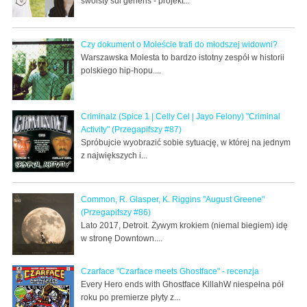
swoisty sui generis - projekt...
Czy dokument o Moleście trafi do młodszej widowni?
Warszawska Molesta to bardzo istotny zespół w historii
polskiego hip-hopu....
Criminalz (Spice 1 | Celly Cel | Jayo Felony) "Criminal
Activity" (Przegapifszy #87)
Spróbujcie wyobrazić sobie sytuację, w której na jednym
z największych i...
Common, R. Glasper, K. Riggins "August Greene"
(Przegapifszy #86)
Lato 2017, Detroit. Żywym krokiem (niemal biegiem) idę
w stronę Downtown....
Czarface "Czarface meets Ghostface" - recenzja
Every Hero ends with Ghostface KillahW niespełna pół
roku po premierze płyty z...