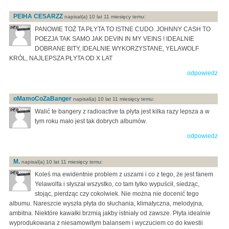
PEIHA CESARZZ
napisal(a) 10 lat 11 miesięcy temu:
PANOWIE TOŻ TA PŁYTA TO ISTNE CUDO. JOHNNY CASH TO
POEZJA TAK SAMO JAK DEVIN IN MY VEINS ! IDEALNIE
DOBRANE BITY, IDEALNIE WYKORZYSTANE, YELAWOLF
KRÓL, NAJLEPSZA PŁYTA OD X LAT
odpowiedz
oMamoCoZaBanger
napisal(a) 10 lat 11 miesięcy temu:
Walić te bangery z radioactive ta płyta jest kilka razy lepsza a w
tym roku mało jest tak dobrych albumów.
odpowiedz
M.
napisal(a) 10 lat 11 miesięcy temu:
Koleś ma ewidentnie problem z uszami i co z tego, że jest fanem
Yelawolfa i słyszał wszystko, co tam tylko wypuścił, siedząc,
stojąc, pierdząc czy cokolwiek. Nie można nie docenić tego
albumu. Nareszcie wyszła płyta do słuchania, klimatyczna, melodyjna,
ambitna. Niektóre kawałki brzmią jakby istniały od zawsze. Płyta idealnie
wyprodukowana z niesamowitym balansem i wyczuciem co do kwestii