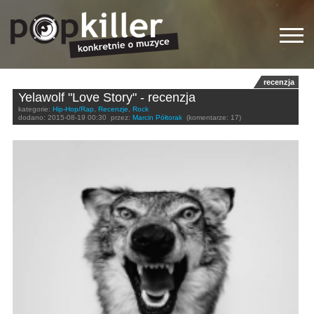
recenzja
Yelawolf "Love Story" - recenzja
kategorie:
Hip-Hop/Rap
,
Recenzje
,
Rock
dodano:
2015-08-19 00:30
przez:
Marcin Półtorak
(komentarze: 17)