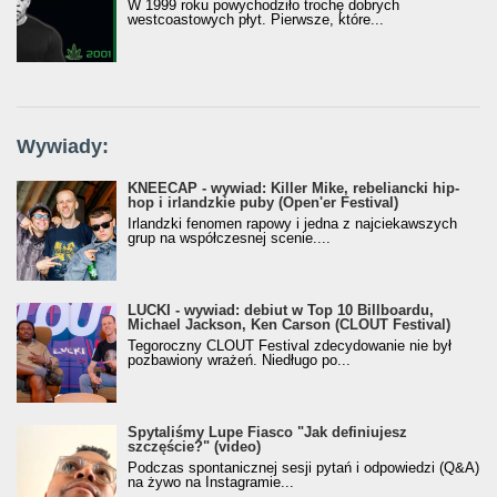
W 1999 roku powychodziło trochę dobrych
westcoastowych płyt. Pierwsze, które...
Wywiady:
KNEECAP - wywiad: Killer Mike, rebeliancki hip-
hop i irlandzkie puby (Open'er Festival)
Irlandzki fenomen rapowy i jedna z najciekawszych
grup na współczesnej scenie....
LUCKI - wywiad: debiut w Top 10 Billboardu,
Michael Jackson, Ken Carson (CLOUT Festival)
Tegoroczny CLOUT Festival zdecydowanie nie był
pozbawiony wrażeń. Niedługo po...
Spytaliśmy Lupe Fiasco "Jak definiujesz
szczęście?" (video)
Podczas spontanicznej sesji pytań i odpowiedzi (Q&A)
na żywo na Instagramie...