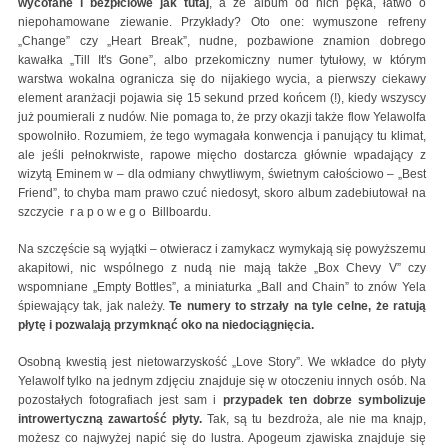
wycofane i bezpłciowe jak tutaj
, a że album od nich pęka, łatwo o
niepohamowane ziewanie. Przykłady? Oto one: wymuszone refreny
„Change” czy „Heart Break”, nudne, pozbawione znamion dobrego
kawałka „Till It's Gone”, albo przekomiczny numer tytułowy, w którym
warstwa wokalna ogranicza się do nijakiego wycia, a pierwszy ciekawy
element aranżacji pojawia się 15 sekund przed końcem (!), kiedy wszyscy
już poumierali z nudów. Nie pomaga to, że przy okazji także flow Yelawolfa
spowolniło. Rozumiem, że tego wymagała konwencja i panujący tu klimat,
ale jeśli pełnokrwiste, rapowe mięcho dostarcza głównie wpadający z
wizytą Eminem w – dla odmiany chwytliwym, świetnym całościowo – „Best
Friend”, to chyba mam prawo czuć niedosyt, skoro album zadebiutował na
szczycie r a p o w e g o Billboardu.
Na szczęście są wyjątki – otwieracz i zamykacz wymykają się powyższemu
akapitowi, nic wspólnego z nudą nie mają także „Box Chevy V” czy
wspomniane „Empty Bottles”, a miniaturka „Ball and Chain” to znów Yela
śpiewający tak, jak należy.
Te numery to strzały na tyle celne, że ratują
płytę i pozwalają przymknąć oko na niedociągnięcia.
Osobną kwestią jest nietowarzyskość „Love Story”. We wkładce do płyty
Yelawolf tylko na jednym zdjęciu znajduje się w otoczeniu innych osób. Na
pozostałych fotografiach jest sam i
przypadek ten dobrze symbolizuje
introwertyczną zawartość płyty.
Tak, są tu bezdroża, ale nie ma knajp,
możesz co najwyżej napić się do lustra. Apogeum zjawiska znajduje się