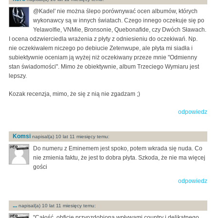
@Kadel' nie można ślepo porównywać ocen albumów, których
wykonawcy są w innych światach. Czego innego oczekuje się po
Yelawolfie, VNMie, Bronsonie, Quebonafide, czy Dwóch Sławach.
I ocena odzwierciedla wrażenia z płyty z odniesieniu do oczekiwań. Np.
nie oczekiwałem niczego po debiucie Zetenwupe, ale płyta mi siadła i
subiektywnie oceniam ją wyżej niż oczekiwany przeze mnie "Odmienny
stan świadomości". Mimo że obiektywnie, album Trzeciego Wymiaru jest
lepszy.
Kozak recenzja, mimo, że się z nią nie zgadzam ;)
odpowiedz
Komsi
napisal(a) 10 lat 11 miesięcy temu:
Do numeru z Eminemem jest spoko, potem wkrada się nuda. Co
nie zmienia faktu, że jest to dobra płyta. Szkoda, że nie ma więcej
gości
odpowiedz
...
napisal(a) 10 lat 11 miesięcy temu:
"Całość, obficie przyozdobiona wpływami country i delikatnego