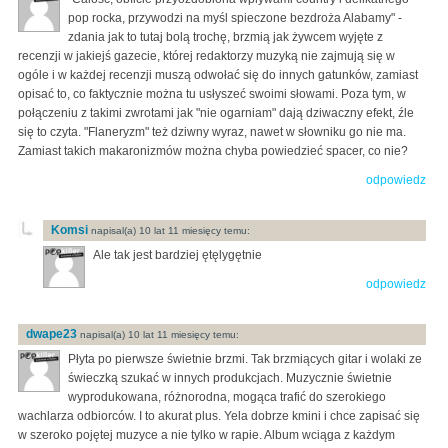
pop rocka, przywodzi na myśl spieczone bezdroża Alabamy" -
zdania jak to tutaj bolą trochę, brzmią jak żywcem wyjęte z
recenzji w jakiejś gazecie, której redaktorzy muzyką nie zajmują się w
ogóle i w każdej recenzji muszą odwołać się do innych gatunków, zamiast
opisać to, co faktycznie można tu usłyszeć swoimi słowami. Poza tym, w
połączeniu z takimi zwrotami jak "nie ogarniam" dają dziwaczny efekt, źle
się to czyta. "Flaneryzm" też dziwny wyraz, nawet w słowniku go nie ma.
Zamiast takich makaronizmów można chyba powiedzieć spacer, co nie?
odpowiedz
Komsi
napisal(a) 10 lat 11 miesięcy temu:
Ale tak jest bardziej ętęlygętnie
odpowiedz
dwape23
napisal(a) 10 lat 11 miesięcy temu:
Płyta po pierwsze świetnie brzmi. Tak brzmiących gitar i wolaki ze
świeczką szukać w innych produkcjach. Muzycznie świetnie
wyprodukowana, różnorodna, mogąca trafić do szerokiego
wachlarza odbiorców. I to akurat plus. Yela dobrze kmini i chce zapisać się
w szeroko pojętej muzyce a nie tylko w rapie. Album wciąga z każdym