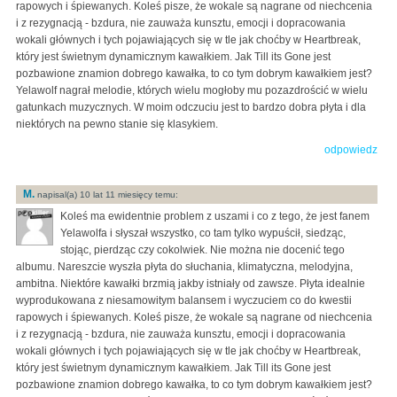
rapowych i śpiewanych. Koleś pisze, że wokale są nagrane od niechcenia
i z rezygnacją - bzdura, nie zauważa kunsztu, emocji i dopracowania
wokali głównych i tych pojawiających się w tle jak choćby w Heartbreak,
który jest świetnym dynamicznym kawałkiem. Jak Till its Gone jest
pozbawione znamion dobrego kawałka, to co tym dobrym kawałkiem jest?
Yelawolf nagrał melodie, których wielu mogłoby mu pozazdrościć w wielu
gatunkach muzycznych. W moim odczuciu jest to bardzo dobra płyta i dla
niektórych na pewno stanie się klasykiem.
odpowiedz
M.
napisal(a) 10 lat 11 miesięcy temu:
Koleś ma ewidentnie problem z uszami i co z tego, że jest fanem
Yelawolfa i słyszał wszystko, co tam tylko wypuścił, siedząc,
stojąc, pierdząc czy cokolwiek. Nie można nie docenić tego
albumu. Nareszcie wyszła płyta do słuchania, klimatyczna, melodyjna,
ambitna. Niektóre kawałki brzmią jakby istniały od zawsze. Płyta idealnie
wyprodukowana z niesamowitym balansem i wyczuciem co do kwestii
rapowych i śpiewanych. Koleś pisze, że wokale są nagrane od niechcenia
i z rezygnacją - bzdura, nie zauważa kunsztu, emocji i dopracowania
wokali głównych i tych pojawiających się w tle jak choćby w Heartbreak,
który jest świetnym dynamicznym kawałkiem. Jak Till its Gone jest
pozbawione znamion dobrego kawałka, to co tym dobrym kawałkiem jest?