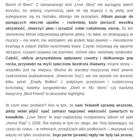
Barrel of Beez”. Z opisywanego dziś „Love Story” nie wyciągnę takich
korzyści, bo jedyną czynnością, jaka mi się kojarzy z tą płytą, jest
wylegiwanie się na hamaku, którego nie posiadam.
Album pasuje do
panujących obecnie upałów – rozleniwia, każe porzucić wszelką
aktywność, otworzyć piwo i urządzić sobie całodniową siestę.
Za ten
sielankowy klimat odpowiadają głównie gitary, i to takie, że obsługujący je
muzycy – nie wiem, nie widziałem, ale jestem tego pewien – nieustannie
trzymają w ustach źdźbło wyschniętej trawy. Często odzywają się agrarne
skrzypce, czasem pojawia się pianinko, chórek albo nieśmiały syntezator.
Całość, obficie przyozdobiona wpływami country i delikatnego pop
rocka, przywodzi na myśl spieczone bezdroża Alabamy.
Innymi słowy –
wszystko jest na miejscu. Można do warstwy muzycznej mieć pewne
zastrzeżenia (wykastrowane „American You”), ale nie sposób nie docenić
kilku pereł. „Empty Bottles” z potężnym przejściem i roztańczoną
końcówką, świetny songwritersko „Devil in My Veins” czy bardziej
klasyczny „Best Friend” to absolutne highlighty.
W czym więc problem? Ano w tym, że
sam Yelawolf sprawia wrażenie,
jakby wolał pójść spać zamiast nagrywać większość zawartych tu
kawałków.
„Love Story” to jego najbardziej rozśpiewany album od epki
„Arena Rap” z 2008. Nie byłoby w tym nic złego, ale Yela śpiewający od
czasu do czasu – w refrenach, przejściach albo podbiciach – okazywał coś
więcej niż tylko znudzenie.
Jego partie (prawie) nigdy nie były tak proste,