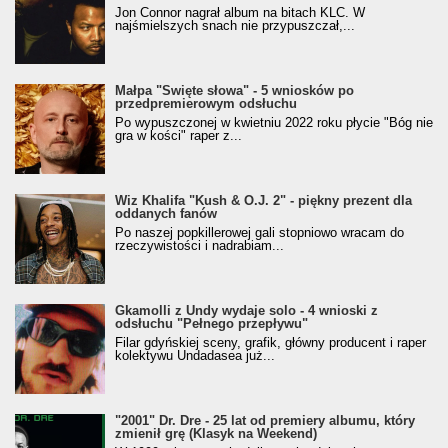
Jon Connor nagrał album na bitach KLC. W
najśmielszych snach nie przypuszczał,...
Małpa "Święte słowa" - 5 wniosków po
przedpremierowym odsłuchu
Po wypuszczonej w kwietniu 2022 roku płycie "Bóg nie
gra w kości" raper z...
Wiz Khalifa "Kush & O.J. 2" - piękny prezent dla
oddanych fanów
Po naszej popkillerowej gali stopniowo wracam do
rzeczywistości i nadrabiam...
Gkamolli z Undy wydaje solo - 4 wnioski z
odsłuchu "Pełnego przepływu"
Filar gdyńskiej sceny, grafik, główny producent i raper
kolektywu Undadasea już...
"2001" Dr. Dre - 25 lat od premiery albumu, który
zmienił grę (Klasyk na Weekend)