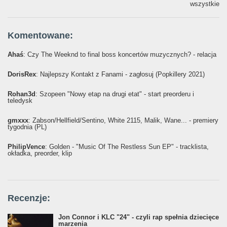
wszystkie
Komentowane:
Ahaś
: Czy The Weeknd to final boss koncertów muzycznych? - relacja
DorisRex
: Najlepszy Kontakt z Fanami - zagłosuj (Popkillery 2021)
Rohan3d
: Szopeen "Nowy etap na drugi etat" - start preorderu i
teledysk
gmxxx
: Żabson/Hellfield/Sentino, White 2115, Malik, Wane... - premiery
tygodnia (PL)
PhilipVence
: Golden - "Music Of The Restless Sun EP" - tracklista,
okładka, preorder, klip
Recenzje:
Jon Connor i KLC "24" - czyli rap spełnia dziecięce
marzenia