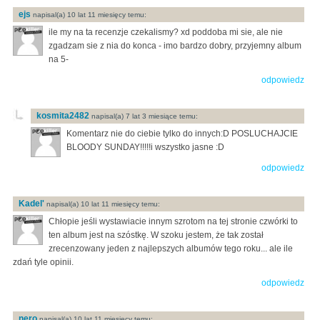
ejs
napisal(a) 10 lat 11 miesięcy temu:
ile my na ta recenzje czekalismy? xd poddoba mi sie, ale nie
zgadzam sie z nia do konca - imo bardzo dobry, przyjemny album
na 5-
odpowiedz
kosmita2482
napisal(a) 7 lat 3 miesiące temu:
Komentarz nie do ciebie tylko do innych:D POSLUCHAJCIE
BLOODY SUNDAY!!!!!i wszystko jasne :D
odpowiedz
Kadel'
napisal(a) 10 lat 11 miesięcy temu:
Chłopie jeśli wystawiacie innym szrotom na tej stronie czwórki to
ten album jest na szóstkę. W szoku jestem, że tak został
zrecenzowany jeden z najlepszych albumów tego roku... ale ile
zdań tyle opinii.
odpowiedz
nero
napisal(a) 10 lat 11 miesięcy temu: