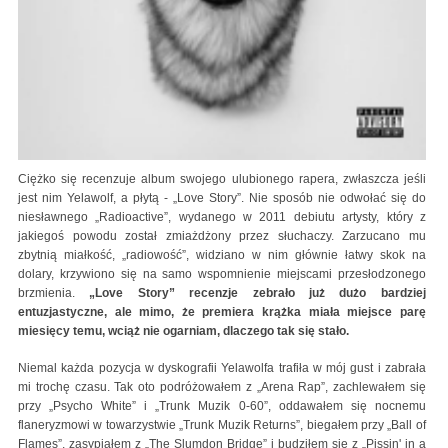
Ciężko się recenzuje album swojego ulubionego rapera, zwłaszcza jeśli
jest nim Yelawolf, a płytą - „Love Story”. Nie sposób nie odwołać się do
niesławnego „Radioactive”, wydanego w 2011 debiutu artysty, który z
jakiegoś powodu został zmiażdżony przez słuchaczy. Zarzucano mu
zbytnią miałkość, „radiowość”, widziano w nim głównie łatwy skok na
dolary, krzywiono się na samo wspomnienie miejscami przesłodzonego
brzmienia.
„Love Story” recenzje zebrało już dużo bardziej
entuzjastyczne, ale mimo, że premiera krążka miała miejsce parę
miesięcy temu, wciąż nie ogarniam, dlaczego tak się stało.
Niemal każda pozycja w dyskografii Yelawolfa trafiła w mój gust i zabrała
mi trochę czasu. Tak oto podróżowałem z „Arena Rap”, zachlewałem się
przy „Psycho White” i „Trunk Muzik 0-60”, oddawałem się nocnemu
flaneryzmowi w towarzystwie „Trunk Muzik Returns”, biegałem przy „Ball of
Flames”, zasypiałem z „The Slumdon Bridge” i budziłem się z „Pissin' in a