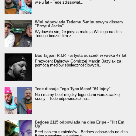
wielu lat - Tede zdissował...
Wini odpowiada Tedemu 5-minutowym dissem
"Przytul Jacka"
Wydawało się, że jedyną reakcją Winiego na diss
Tedego będzie film z...
Bas Tajpan R.I.P. - artysta odszedł w wieku 47 lat
Prezydent Dąbrowy Górniczej Marcin Bazylak za
pomocą mediów społecznościowych...
Tede dissuje Tego Typa Mesa! "64 lajny"
No i mamy beef między legendami warszawskiej
sceny - Tede odpowiedział na...
Bedoes 2115 odpowiada na diss Eripe - "Hit Em
Up"
Beef nabiera rumieńców - Bedoes odpowiada na diss
Eripe wywołany spięciem w...