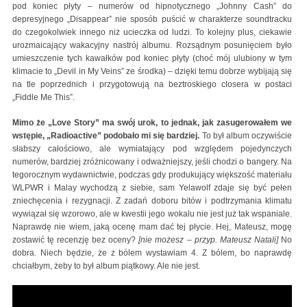
pod koniec płyty – numerów od hipnotycznego „Johnny Cash” do
depresyjnego „Disappear” nie sposób puścić w charakterze soundtracku
do czegokolwiek innego niż ucieczka od ludzi. To kolejny plus, ciekawie
urozmaicający wakacyjny nastrój albumu. Rozsądnym posunięciem było
umieszczenie tych kawałków pod koniec płyty (choć mój ulubiony w tym
klimacie to „Devil in My Veins” ze środka) – dzięki temu dobrze wybijają się
na tle poprzednich i przygotowują na beztroskiego closera w postaci
„Fiddle Me This”.
Mimo że „Love Story” ma swój urok, to jednak, jak zasugerowałem we
wstępie, „Radioactive” podobało mi się bardziej.
To był album oczywiście
słabszy całościowo, ale wymiatający pod względem pojedynczych
numerów, bardziej zróżnicowany i odważniejszy, jeśli chodzi o bangery. Na
tegorocznym wydawnictwie, podczas gdy produkujący większość materiału
WLPWR i Malay wychodzą z siebie, sam Yelawolf zdaje się być pełen
zniechęcenia i rezygnacji. Z zadań doboru bitów i podtrzymania klimatu
wywiązał się wzorowo, ale w kwestii jego wokalu nie jest już tak wspaniale.
Naprawdę nie wiem, jaką ocenę mam dać tej płycie. Hej, Mateusz, mogę
zostawić tę recenzję bez oceny?
[nie możesz – przyp. Mateusz Natali]
No
dobra. Niech będzie, że z bólem wystawiam 4. Z bólem, bo naprawdę
chciałbym, żeby to był album piątkowy. Ale nie jest.