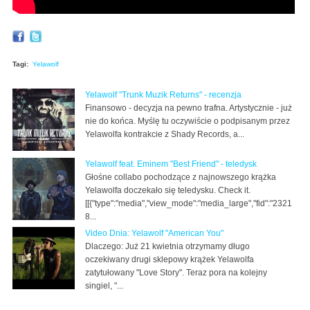
Tagi:
Yelawolf
Yelawolf "Trunk Muzik Returns" - recenzja
Finansowo - decyzja na pewno trafna. Artystycznie - już
nie do końca. Myślę tu oczywiście o podpisanym przez
Yelawolfa kontrakcie z Shady Records, a...
Yelawolf feat. Eminem "Best Friend" - teledysk
Głośne collabo pochodzące z najnowszego krążka
Yelawolfa doczekało się teledysku. Check it.
[[{"type":"media","view_mode":"media_large","fid":"2321
8...
Video Dnia: Yelawolf "American You"
Dlaczego: Już 21 kwietnia otrzymamy długo
oczekiwany drugi sklepowy krążek Yelawolfa
zatytułowany "Love Story". Teraz pora na kolejny
singiel, "...