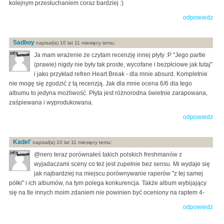
kolejnym przesłuchaniem coraz bardziej :)
odpowiedz
Sadboy
napisal(a) 10 lat 11 miesięcy temu:
Ja mam wrażenie że czytam recenzję innej płyty :P "Jego partie
(prawie) nigdy nie były tak proste, wycofane i bezpłciowe jak tutaj"
i jako przykład refren Heart Break - dla mnie absurd. Kompletnie
nie mogę się zgodzić z tą recenzją. Jak dla mnie ocena 6/6 dla tego
albumu to jedyna możliwość. Płyta jest różnorodna świetnie zarapowana,
zaśpiewana i wyprodukowana.
odpowiedz
Kadel'
napisal(a) 10 lat 11 miesięcy temu:
@nero teraz porównałeś takich polskich freshmanów z
wyjadaczami sceny co też jest zupełnie bez sensu. Mi wydaje się
jak najbardziej na miejscu porównywanie raperów "z tej samej
półki" i ich albumów, na tym polega konkurencja. Także album wybijający
się na tle innych moim zdaniem nie powinien być oceniony na raptem 4-
odpowiedz