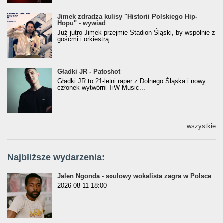
Jimek zdradza kulisy "Historii Polskiego Hip-
Jimek zdradza kulisy "Historii Polskiego Hip-
Hopu" - wywiad
Hopu" - wywiad
Już jutro Jimek przejmie Stadion Śląski, by wspólnie z
gośćmi i orkiestrą...
Gładki JR - Patoshot
Gładki JR - Patoshot
Gładki JR to 21-letni raper z Dolnego Śląska i nowy
członek wytwórni TiW Music...
wszystkie
Najbliższe wydarzenia:
Jalen Ngonda - soulowy wokalista zagra w Polsce
2026-08-11 18:00