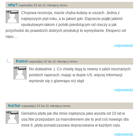
why?
napisal(a) 10 lat 11 miesięcy temu:
Chujowa recenzja, macie chyba kutasy w uszach. Jedna z
najlepszych plyt roku, a tu jakieś jęki. Dajciecie piątki jakimś
njuskulowym łakom z polski pierdolącym od rzeczy a jak
przychodzi do prawdzich dobrych produkcji to wymyślanie. Eksperci od
rapu....
odpowiedz
Komsi
napisal(a) 10 lat 11 miesięcy temu:
No dokładnie :). Co chwilę dają tu newsy o jakiś nieznanych
polskich raperach, mając w dupie US. więcej informacji
wyniesie się z glamrapu niż stąd
odpowiedz
kuchar
napisal(a) 10 lat 11 miesięcy temu:
Genialna płyta jak dla mnie najlepsza jaka wyszła od 10 lat w
usa.Nie przepadam za mainstremem ale to jest coś nowego dla
mnie 6 ,płyta ponadczasowa dopracowana w każdym calu.
odpowiedz