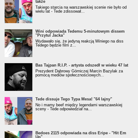
także
Takiego starcia na warszawskiej scenie nie było od
wielu lat - Tede zdissował...
Wini odpowiada Tedemu 5-minutowym dissem
"Przytul Jacka"
Wydawało się, że jedyną reakcją Winiego na diss
Tedego będzie film z...
Bas Tajpan R.I.P. - artysta odszedł w wieku 47 lat
Prezydent Dąbrowy Górniczej Marcin Bazylak za
pomocą mediów społecznościowych...
Tede dissuje Tego Typa Mesa! "64 lajny"
No i mamy beef między legendami warszawskiej
sceny - Tede odpowiedział na...
Bedoes 2115 odpowiada na diss Eripe - "Hit Em
Up"