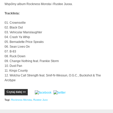
Wspólny album Rockness Monsta i Rustee Juxxa.
Tracklista:
01. Crownsville
02. Black Out
03. Vehicular Manslaughter
04. Crash Ya Whip
05. Bernadette Price Speaks
06. Sean Lives On
07. B-83
08. Ruck Down
09. Change Nothing feat. Frankie Storm
10. Dust Pan
11. Kings County
12. Wotcha Call Strength feat. Smif-N-Wessun, O.G.C., Buckshot & The
Arcitype
Czytaj dalej >>
Tagi:
Rockness Monsta
,
Rustee Juxx