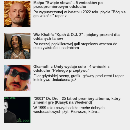
Małpa "Święte słowa" - 5 wniosków po
przedpremierowym odsłuchu
Po wypuszczonej w kwietniu 2022 roku płycie "Bóg nie
gra w kości" raper z...
Wiz Khalifa "Kush & O.J. 2" - piękny prezent dla
oddanych fanów
Po naszej popkillerowej gali stopniowo wracam do
rzeczywistości i nadrabiam...
Gkamolli z Undy wydaje solo - 4 wnioski z
odsłuchu "Pełnego przepływu"
Filar gdyńskiej sceny, grafik, główny producent i raper
kolektywu Undadasea już...
"2001" Dr. Dre - 25 lat od premiery albumu, który
zmienił grę (Klasyk na Weekend)
W 1999 roku powychodziło trochę dobrych
westcoastowych płyt. Pierwsze, które...