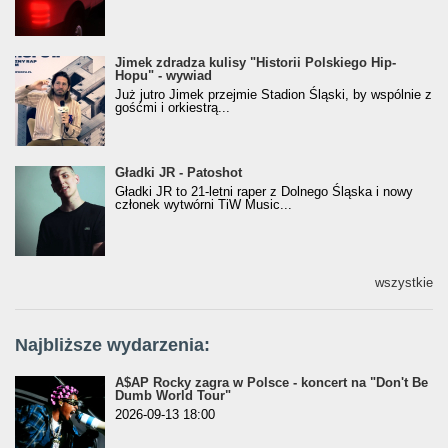
Jimek zdradza kulisy "Historii Polskiego Hip-
Jimek zdradza kulisy "Historii Polskiego Hip-
Hopu" - wywiad
Hopu" - wywiad
Już jutro Jimek przejmie Stadion Śląski, by wspólnie z
gośćmi i orkiestrą...
Gładki JR - Patoshot
Gładki JR - Patoshot
Gładki JR to 21-letni raper z Dolnego Śląska i nowy
członek wytwórni TiW Music...
wszystkie
Najbliższe wydarzenia:
A$AP Rocky zagra w Polsce - koncert na "Don't Be
Dumb World Tour"
2026-09-13 18:00