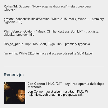
Rohan3d
: Szopeen "Nowy etap na drugi etat" - start preorderu i
teledysk
gmxxx
: Żabson/Hellfield/Sentino, White 2115, Malik, Wane... - premiery
tygodnia (PL)
PhilipVence
: Golden - "Music Of The Restless Sun EP" - tracklista,
okładka, preorder, klip
90s_to_pet
: Kurupt, Too Short, Tyga i inni - premiery tygodnia
fan white
: White 2115 tłumaczy dlaczego odszedł z SBM Label
Recenzje:
Jon Connor i KLC "24" - czyli rap spełnia dziecięce
marzenia
Jon Connor nagrał album na bitach KLC. W
najśmielszych snach nie przypuszczał,...