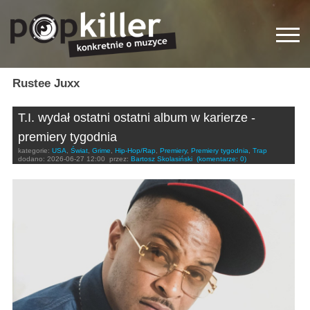
Rustee Juxx
T.I. wydał ostatni ostatni album w karierze -
premiery tygodnia
kategorie:
USA
,
Świat
,
Grime
,
Hip-Hop/Rap
,
Premiery
,
Premiery tygodnia
,
Trap
dodano:
2026-06-27 12:00
przez:
Bartosz Skolasiński
(komentarze: 0)