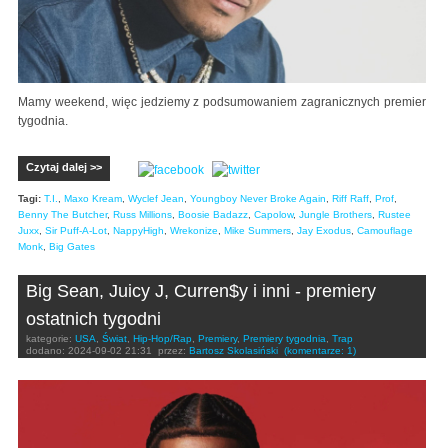
Mamy weekend, więc jedziemy z podsumowaniem zagranicznych premier
tygodnia.
Czytaj dalej >>
Tagi:
T.I.
,
Maxo Kream
,
Wyclef Jean
,
Youngboy Never Broke Again
,
Riff Raff
,
Prof
,
Benny The Butcher
,
Russ Millions
,
Boosie Badazz
,
Capolow
,
Jungle Brothers
,
Rustee
Juxx
,
Sir Puff-A-Lot
,
NappyHigh
,
Wrekonize
,
Mike Summers
,
Jay Exodus
,
Camouflage
Monk
,
Big Gates
Big Sean, Juicy J, Curren$y i inni - premiery
ostatnich tygodni
kategorie:
USA
,
Świat
,
Hip-Hop/Rap
,
Premiery
,
Premiery tygodnia
,
Trap
dodano:
2024-09-02 21:31
przez:
Bartosz Skolasiński
(komentarze: 1)