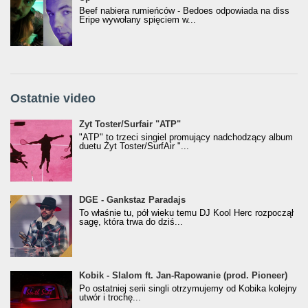
Beef nabiera rumieńców - Bedoes odpowiada na diss
Eripe wywołany spięciem w...
Ostatnie video
Żyt Toster/SurfAir - ATP VIDEO
Żyt Toster/Surfair "ATP"
"ATP" to trzeci singiel promujący nadchodzący album
duetu Żyt Toster/SurfAir "...
donGURALesko z nagrodą za
DGE - Gankstaz Paradajs
Klasyczny/Trueschoolowy Album Roku
To właśnie tu, pół wieku temu DJ Kool Herc rozpoczął
(Popkillery 2023)
sagę, która trwa do dziś...
Kobik - Slalom ft. Jan-Rapowanie (prod. Pioneer)
Kobik - Slalom ft. Jan-Rapowanie (prod. Pioneer)
[Official Music Visualiser]
Po ostatniej serii singli otrzymujemy od Kobika kolejny
utwór i trochę...