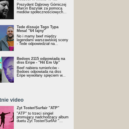
Prezydent Dąbrowy Górniczej
Marcin Bazylak za pomocą
mediów społecznościowych...
Tede dissuje Tego Typa
Mesa! "64 lajny"
No i mamy beef między
legendami warszawskiej sceny
- Tede odpowiedział na...
Bedoes 2115 odpowiada na
diss Eripe - "Hit Em Up"
Beef nabiera rumieńców -
Bedoes odpowiada na diss
Eripe wywołany spięciem w...
tnie video
Toster/SurfAir - ATP VIDEO
Żyt Toster/Surfair "ATP"
"ATP" to trzeci singiel
promujący nadchodzący album
duetu Żyt Toster/SurfAir "...