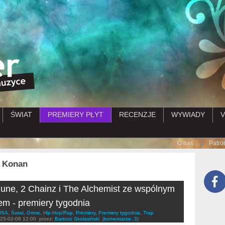
Przejdź do treści
ŚWIAT
PREMIERY PŁYT
RECENZJE
WYWIADY
V
Submenu
O nas
Patro
& Konan
June, 2 Chainz i The Alchemist ze wspólnym
m - premiery tygodnia
USA
,
Świat
,
Grime
,
Hip-Hop/Rap
,
Premiery
,
Premiery tygodnia
,
Trap
25-02-08 12:00
przez:
Bartosz Skolasiński
(komentarze: 3)