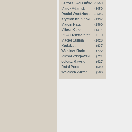
Bartosz Skolasiński
(3553)
Marek Adamski
(3059)
Daniel Wardziński
(2596)
Krystian Krupiński
(1997)
Marcin Natali
(1580)
Miłosz Kiełb
(1374)
Paweł Miedzielec
(1179)
Maciej Sulima
(1026)
Redakcja
(927)
Wiesław Kłoda
(722)
Michał Zdrojewski
(721)
Łukasz Rawski
(627)
Rafał Poros
(590)
Wojciech Wiktor
(586)