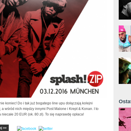
Osta
nie koniec! Do i tak już bogatego line upu dołączają kolejni
Żyt 
a wśród nich między innymi Post Malone i Krept & Konan. I to
 niecałe 20 EUR (ok. 80 zł). To się naprawdę opłaca!
ej >>