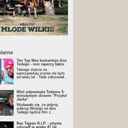
larne
Ten Typ Mes komentuje diss
Tedego - inni raperzy także
Takiego starcia na
warszawskiej scenie nie było
od wielu lat - Tede zdissował...
Wini odpowiada Tedemu 5-
minutowym dissem "Przytul
Jacka"
Wydawało się, że jedyną
reakcją Winiego na diss
Tedego będzie film z...
Bas Tajpan R.I.P. - artysta
odszedł w wieku 47 lat