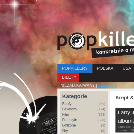
Menu główne
POPKILLERY
POLSKA
USA
BILETY
NIEZALOGOWANY |
zaloguj się
Kategorie
Krept 
Beefy
(251)
Felietony
(174)
Larry 
Film
(193)
Freestyle
albume
(620)
Girlzone
(3)
kategorie:
Gry
dodano:
20
(9)