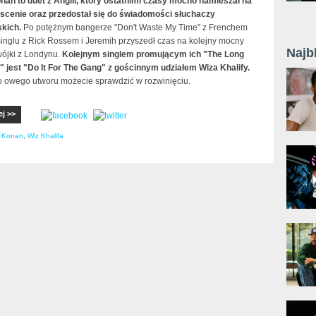
nan to duet z Anglii, który ostatnimi czasy mocno namieszał na
 scenie oraz przedostał się do świadomości słuchaczy
kich.
Po potężnym bangerze "Don't Waste My Time" z Frenchem
singlu z Rick Rossem i Jeremih przyszedł czas na kolejny mocny
Najb
wójki z Londynu.
Kolejnym singlem promującym ich "The Long
jest "Do It For The Gang" z gościnnym udziałem Wiza Khalify.
o owego utworu możecie sprawdzić w rozwinięciu.
ej >>
& Konan
,
Wiz Khalifa