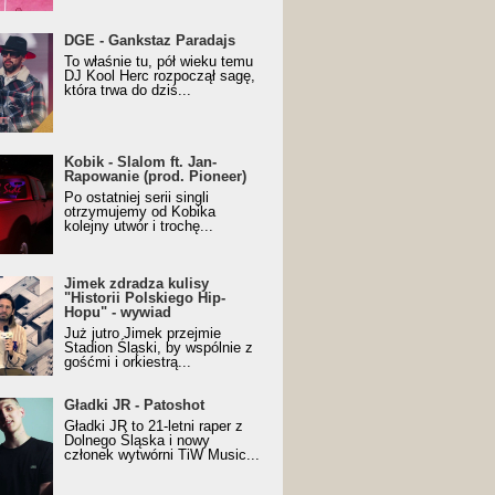
URALesko z nagrodą za
DGE - Gankstaz Paradajs
yczny/Trueschoolowy
To właśnie tu, pół wieku temu
m Roku (Popkillery 2023)
DJ Kool Herc rozpoczął sagę,
która trwa do dziś...
 - Slalom ft. Jan-
Kobik - Slalom ft. Jan-
wanie (prod. Pioneer)
Rapowanie (prod. Pioneer)
cial Music Visualiser]
Po ostatniej serii singli
otrzymujemy od Kobika
kolejny utwór i trochę...
k zdradza kulisy "Historii
Jimek zdradza kulisy
kiego Hip-Hopu" - wywiad
"Historii Polskiego Hip-
Hopu" - wywiad
Już jutro Jimek przejmie
Stadion Śląski, by wspólnie z
gośćmi i orkiestrą...
ki JR - Patoshot
Gładki JR - Patoshot
Gładki JR to 21-letni raper z
Dolnego Śląska i nowy
członek wytwórni TiW Music...