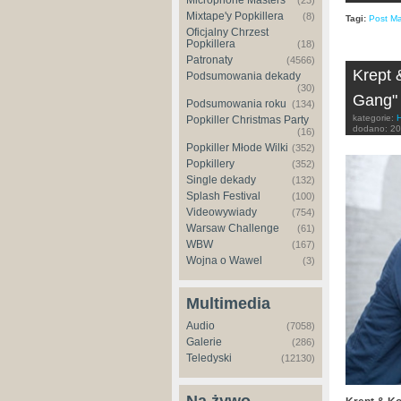
Microphone Masters
(23)
Mixtape'y Popkillera
(8)
Tagi:
Post M
Oficjalny Chrzest
Popkillera
(18)
Patronaty
(4566)
Krept 
Podsumowania dekady
(30)
Gang" 
Podsumowania roku
(134)
kategorie:
Popkiller Christmas Party
dodano:
20
(16)
Popkiller Młode Wilki
(352)
Popkillery
(352)
Single dekady
(132)
Splash Festival
(100)
Videowywiady
(754)
Warsaw Challenge
(61)
WBW
(167)
Wojna o Wawel
(3)
Multimedia
Audio
(7058)
Galerie
(286)
Teledyski
(12130)