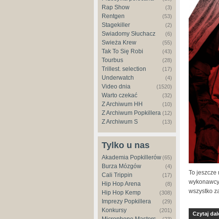
Rap Show
(3)
Rentgen
(53)
Stagekiller
(2)
Świadomy Słuchacz
(6)
Świeża Krew
(55)
Tak To Się Robi
(43)
Tourbus
(28)
Trillest. selection
(17)
Underwatch
(4)
Video dnia
(1520)
Warto czekać
(32)
Z Archiwum HH
(10)
Z Archiwum Popkillera
(12)
Z Archiwum S
(13)
Tylko u nas
Akademia Popkillerów
(65)
Burza Mózgów
(4)
To jeszcze 
Cali Trippin
(17)
wykonawcy, 
Hip Hop Arena
(8)
wszystko za
Hip Hop Kemp
(308)
Imprezy Popkillera
(29)
Konkursy
(201)
Czytaj dal