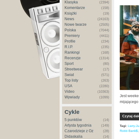
Klasyka
(2394)
Komentarze
(158)
Książki
(19)
News
(24163)
Nowe twarze
(2505)
Polska
(7044)
Premiery
(4411)
Profile
(234)
R.I.P.
(235)
Rankingi
(168)
Recenzje
(1314)
Sport
(80)
Streetwear
(17)
Świat
(571)
Top listy
(263)
USA
(2280)
Video
(10363)
Jest weeke
Wywiady
(1099)
mijającego
Cykle
Czytaj dal
5 punktów
(14)
Artysta tygodnia
(149)
Tagi:
Larry J
Czarodzieje z Oz
Robb Bank$
(28)
Didaskalia
(14)