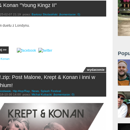
& Konan "Young Kingz II"
25-02-07 21:19
przez:
Bartosz Skolasiński
(komentarze: 0)
 duetu z Londynu.
ej >>
Popu
& Konan
wydarzenie
!.zip: Post Malone, Krept & Konan i inni w
hium!
estiwale
,
Hip-Hop/Rap
,
News
,
Splash Festival
16-10-30 14:00
przez:
Michał Kubacki
(komentarze: 0)