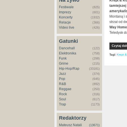
Na żywo
Krept & Ko
tamtejszej
Festiwale
(825)
amerykańs
Imprezy
(601)
Montaną i 
Koncerty
(1932)
strzał od d
Relacje
(366)
Way Home" 
Video live
(426)
Teledysk d
Gatunki
Czytaj dal
Dancehall
(122)
Elektronika
(758)
Tagi:
Krept 
Funk
(298)
Grime
(215)
Hip-Hop/Rap
(33181)
Jazz
(374)
Pop
(645)
R&B
(892)
Reggae
(250)
Rock
(316)
Soul
(617)
Trap
(1173)
Redaktorzy
Mateusz Natali
(13671)