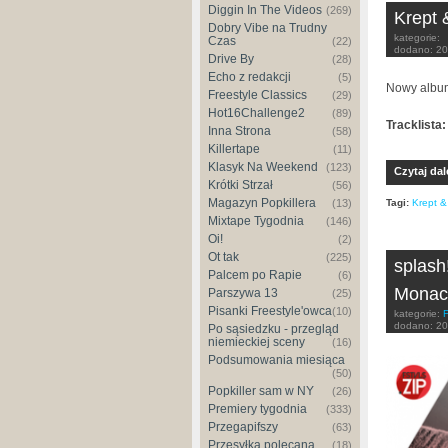
Diggin In The Videos
(269)
Krept 
Dobry Vibe na Trudny
kategorie:
Czas
(22)
dodano:
20
Drive By
(28)
Echo z redakcji
(5)
Nowy album
Freestyle Classics
(29)
Hot16Challenge2
(89)
Tracklista:
Inna Strona
(58)
Killertape
(11)
Klasyk Na Weekend
(123)
Czytaj dal
Krótki Strzał
(56)
Magazyn Popkillera
Tagi:
Krept 
(13)
Mixtape Tygodnia
(146)
Oi!
(2)
Ot tak
(225)
splash
Palcem po Rapie
(6)
Monac
Parszywa 13
(25)
Pisanki Freestyle'owca
(10)
kategorie:
F
dodano:
20
Po sąsiedzku - przegląd
niemieckiej sceny
(16)
Podsumowania miesiąca
(50)
Popkiller sam w NY
(26)
Premiery tygodnia
(333)
Przegapifszy
(63)
Przesyłka polecana
(18)