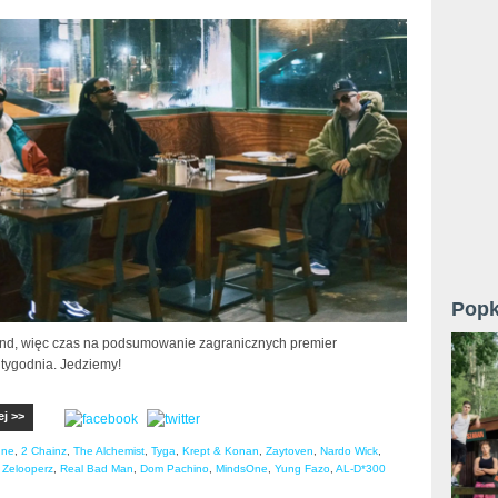
Popk
nd, więc czas na podsumowanie zagranicznych premier
 tygodnia. Jedziemy!
ej >>
une
,
2 Chainz
,
The Alchemist
,
Tyga
,
Krept & Konan
,
Zaytoven
,
Nardo Wick
,
,
Zelooperz
,
Real Bad Man
,
Dom Pachino
,
MindsOne
,
Yung Fazo
,
AL-D*300