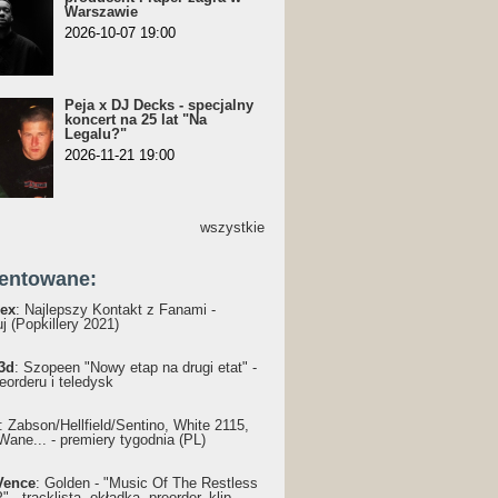
Warszawie
2026-10-07 19:00
Peja x DJ Decks - specjalny
koncert na 25 lat "Na
Legalu?"
2026-11-21 19:00
wszystkie
entowane:
ex
: Najlepszy Kontakt z Fanami -
j (Popkillery 2021)
3d
: Szopeen "Nowy etap na drugi etat" -
reorderu i teledysk
: Żabson/Hellfield/Sentino, White 2115,
Wane... - premiery tygodnia (PL)
Vence
: Golden - "Music Of The Restless
 - tracklista, okładka, preorder, klip