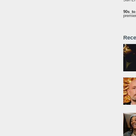
90s_to
premie
Rece