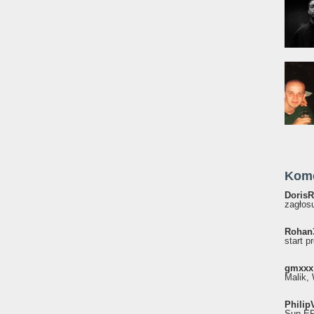
Kom
DorisR
zagłosu
Rohan
start p
gmxxx
Malik, 
Philip
Sun EP"