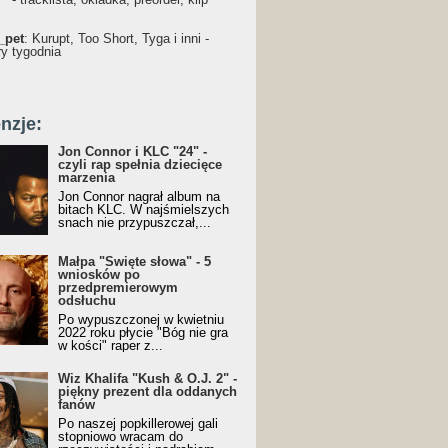
_pet
: Kurupt, Too Short, Tyga i inni -
ry tygodnia
nzje:
Jon Connor i KLC "24" -
czyli rap spełnia dziecięce
marzenia
Jon Connor nagrał album na
bitach KLC. W najśmielszych
snach nie przypuszczał,...
Małpa "Święte słowa" - 5
wniosków po
przedpremierowym
odsłuchu
Po wypuszczonej w kwietniu
2022 roku płycie "Bóg nie gra
w kości" raper z...
Wiz Khalifa "Kush & O.J. 2" -
piękny prezent dla oddanych
fanów
Po naszej popkillerowej gali
stopniowo wracam do