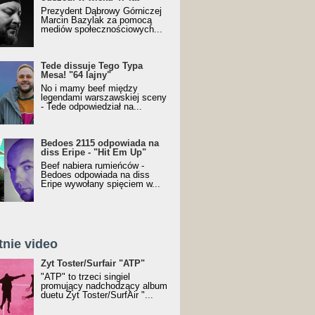
Prezydent Dąbrowy Górniczej
Marcin Bazylak za pomocą
mediów społecznościowych...
Tede dissuje Tego Typa
Mesa! "64 lajny"
No i mamy beef między
legendami warszawskiej sceny
- Tede odpowiedział na...
Bedoes 2115 odpowiada na
diss Eripe - "Hit Em Up"
Beef nabiera rumieńców -
Bedoes odpowiada na diss
Eripe wywołany spięciem w...
tnie video
Toster/SurfAir - ATP VIDEO
Żyt Toster/Surfair "ATP"
"ATP" to trzeci singiel
promujący nadchodzący album
duetu Żyt Toster/SurfAir "...