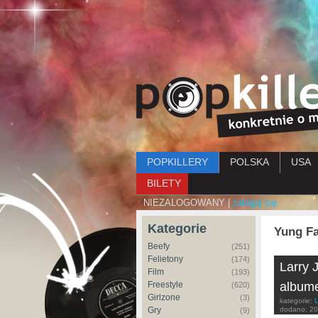
Menu główne
POPKILLERY
POLSKA
USA
BILETY
NIEZALOGOWANY |
zaloguj się
Kategorie
Yung F
Beefy
(251)
Felietony
(174)
Larry 
Film
(193)
Freestyle
albume
(620)
Girlzone
(3)
kategorie:
Gry
dodano:
20
(9)