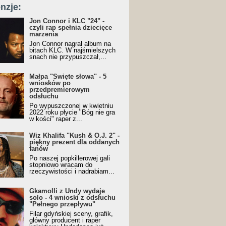
nzje:
Jon Connor i KLC "24" -
czyli rap spełnia dziecięce
marzenia
Jon Connor nagrał album na
bitach KLC. W najśmielszych
snach nie przypuszczał,...
Małpa "Święte słowa" - 5
wniosków po
przedpremierowym
odsłuchu
Po wypuszczonej w kwietniu
2022 roku płycie "Bóg nie gra
w kości" raper z...
Wiz Khalifa "Kush & O.J. 2" -
piękny prezent dla oddanych
fanów
Po naszej popkillerowej gali
stopniowo wracam do
rzeczywistości i nadrabiam...
Gkamolli z Undy wydaje
solo - 4 wnioski z odsłuchu
"Pełnego przepływu"
Filar gdyńskiej sceny, grafik,
główny producent i raper