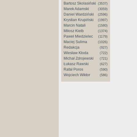
Bartosz Skolasiński
(3537)
Marek Adamski
(3059)
Daniel Wardziński
(2596)
Krystian Krupiński
(1997)
Marcin Natali
(1580)
Miłosz Kiełb
(1374)
Paweł Miedzielec
(1179)
Maciej Sulima
(1026)
Redakcja
(927)
Wiesław Kłoda
(722)
Michał Zdrojewski
(721)
Łukasz Rawski
(627)
Rafał Poros
(590)
Wojciech Wiktor
(586)