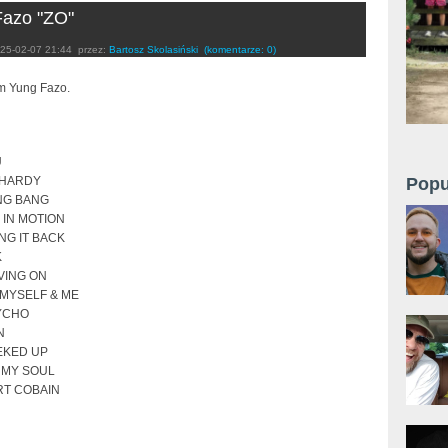
Fazo "ZO"
25-02-07 21:44
przez:
Bartosz Skolasiński
(komentarze: 0)
m Yung Fazo.
U
 HARDY
Popu
NG BANG
 IN MOTION
NG IT BACK
K
VING ON
MYSELF & ME
YCHO
N
EKED UP
 MY SOUL
RT COBAIN