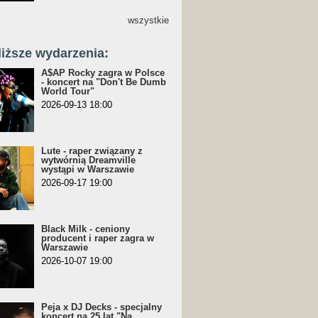
wszystkie
liższe wydarzenia:
A$AP Rocky zagra w Polsce
- koncert na "Don't Be Dumb
World Tour"
2026-09-13 18:00
Lute - raper związany z
wytwórnią Dreamville
wystąpi w Warszawie
2026-09-17 19:00
Black Milk - ceniony
producent i raper zagra w
Warszawie
2026-10-07 19:00
Peja x DJ Decks - specjalny
koncert na 25 lat "Na