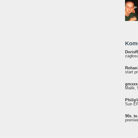
Kom
DorisR
zagłosu
Rohan
start p
gmxxx
Malik, 
Philip
Sun EP"
90s_to
premie