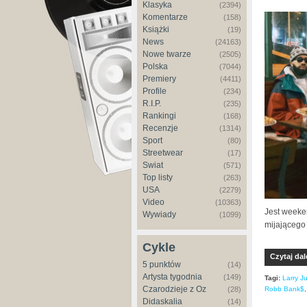
Klasyka
(2394)
Komentarze
(158)
Książki
(19)
News
(24163)
Nowe twarze
(2505)
Polska
(7044)
Premiery
(4411)
Profile
(234)
R.I.P.
(235)
Rankingi
(168)
Recenzje
(1314)
Sport
(80)
Streetwear
(17)
Świat
(571)
Top listy
(263)
USA
(2279)
Video
(10363)
Jest weeke
Wywiady
(1099)
mijającego
Cykle
Czytaj dal
5 punktów
(14)
Artysta tygodnia
(149)
Tagi:
Larry J
Czarodzieje z Oz
Robb Bank$
(28)
Didaskalia
(14)