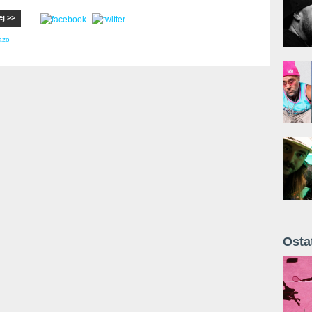
ej >>
azo
Osta
Żyt 