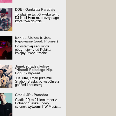
URALesko z nagrodą za
DGE - Gankstaz Paradajs
yczny/Trueschoolowy
To właśnie tu, pół wieku temu
m Roku (Popkillery 2023)
DJ Kool Herc rozpoczął sagę,
która trwa do dziś...
 - Slalom ft. Jan-
Kobik - Slalom ft. Jan-
wanie (prod. Pioneer)
Rapowanie (prod. Pioneer)
cial Music Visualiser]
Po ostatniej serii singli
otrzymujemy od Kobika
kolejny utwór i trochę...
k zdradza kulisy "Historii
Jimek zdradza kulisy
kiego Hip-Hopu" - wywiad
"Historii Polskiego Hip-
Hopu" - wywiad
Już jutro Jimek przejmie
Stadion Śląski, by wspólnie z
gośćmi i orkiestrą...
ki JR - Patoshot
Gładki JR - Patoshot
Gładki JR to 21-letni raper z
Dolnego Śląska i nowy
członek wytwórni TiW Music...