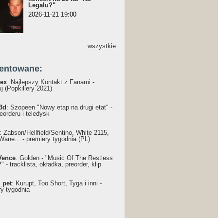
Legalu?"
2026-11-21 19:00
wszystkie
entowane:
ex
: Najlepszy Kontakt z Fanami -
j (Popkillery 2021)
3d
: Szopeen "Nowy etap na drugi etat" -
reorderu i teledysk
: Żabson/Hellfield/Sentino, White 2115,
Wane... - premiery tygodnia (PL)
Vence
: Golden - "Music Of The Restless
 - tracklista, okładka, preorder, klip
_pet
: Kurupt, Too Short, Tyga i inni -
ry tygodnia