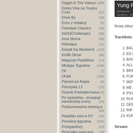
Diggin In The Videos
(269)
Yung 
Dobry Vibe na Trudny
kategorie:
Czas
(22)
dodano:
20
Drive By
(28)
Echo z redakcji
(5)
Nowy albu
Freestyle Classics
(29)
Hot16Challenge2
(89)
Tracklista:
Inna Strona
(58)
Killertape
(11)
B4
Klasyk Na Weekend
(123)
ED
Krótki Strzał
(56)
BA
Magazyn Popkillera
(13)
ALL
Mixtape Tygodnia
(146)
BRI
Oi!
(2)
FU
Ot tak
(225)
Palcem po Rapie
MO
(6)
Parszywa 13
(25)
ME 
Pisanki Freestyle'owca
(10)
PS
Po sąsiedzku - przegląd
RU
niemieckiej sceny
(16)
GE
Podsumowania miesiąca
RIP
(50)
KU
Popkiller sam w NY
(26)
Premiery tygodnia
(333)
Stream:
Przegapifszy
(63)
Przesyłka polecana
(18)