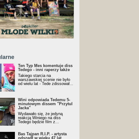
larne
Ten Typ Mes komentuje diss
Tedego - inni raperzy także
Takiego starcia na
warszawskiej scenie nie było
od wielu lat - Tede zdissował...
Wini odpowiada Tedemu 5-
minutowym dissem "Przytul
Jacka"
Wydawało się, że jedyną
reakcją Winiego na diss
Tedego będzie film z...
Bas Tajpan R.I.P. - artysta
odszedł w wieku 47 lat