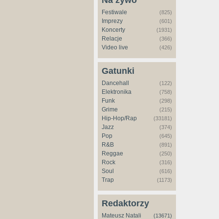
Na żywo
Festiwale
(825)
Imprezy
(601)
Koncerty
(1931)
Relacje
(366)
Video live
(426)
Gatunki
Dancehall
(122)
Elektronika
(758)
Funk
(298)
Grime
(215)
Hip-Hop/Rap
(33181)
Jazz
(374)
Pop
(645)
R&B
(891)
Reggae
(250)
Rock
(316)
Soul
(616)
Trap
(1173)
Redaktorzy
Mateusz Natali
(13671)