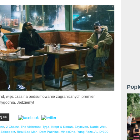
Popk
nd, więc czas na podsumowanie zagranicznych premier
 tygodnia. Jedziemy!
ej >>
une
,
2 Chainz
,
The Alchemist
,
Tyga
,
Krept & Konan
,
Zaytoven
,
Nardo Wick
,
,
Zelooperz
,
Real Bad Man
,
Dom Pachino
,
MindsOne
,
Yung Fazo
,
AL-D*300