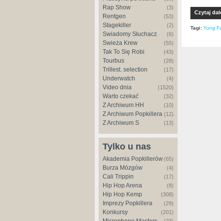
Rap Show
(3)
Czytaj dal
Rentgen
(53)
Stagekiller
(2)
Tagi:
Yung F
Świadomy Słuchacz
(6)
Świeża Krew
(55)
Tak To Się Robi
(43)
Tourbus
(28)
Trillest. selection
(17)
Underwatch
(4)
Video dnia
(1520)
Warto czekać
(32)
Z Archiwum HH
(10)
Z Archiwum Popkillera
(12)
Z Archiwum S
(13)
Tylko u nas
Akademia Popkillerów
(65)
Burza Mózgów
(4)
Cali Trippin
(17)
Hip Hop Arena
(8)
Hip Hop Kemp
(308)
Imprezy Popkillera
(29)
Konkursy
(201)