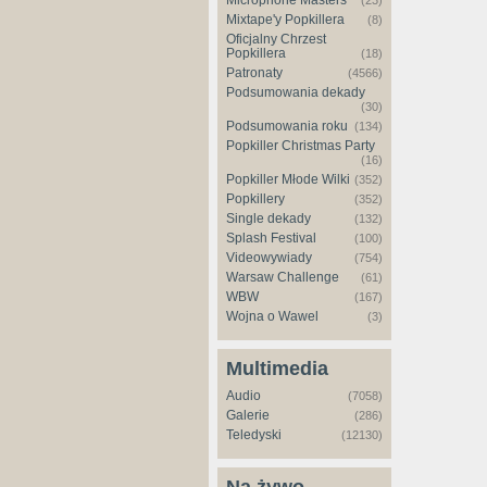
Microphone Masters
(23)
Mixtape'y Popkillera
(8)
Oficjalny Chrzest
Popkillera
(18)
Patronaty
(4566)
Podsumowania dekady
(30)
Podsumowania roku
(134)
Popkiller Christmas Party
(16)
Popkiller Młode Wilki
(352)
Popkillery
(352)
Single dekady
(132)
Splash Festival
(100)
Videowywiady
(754)
Warsaw Challenge
(61)
WBW
(167)
Wojna o Wawel
(3)
Multimedia
Audio
(7058)
Galerie
(286)
Teledyski
(12130)