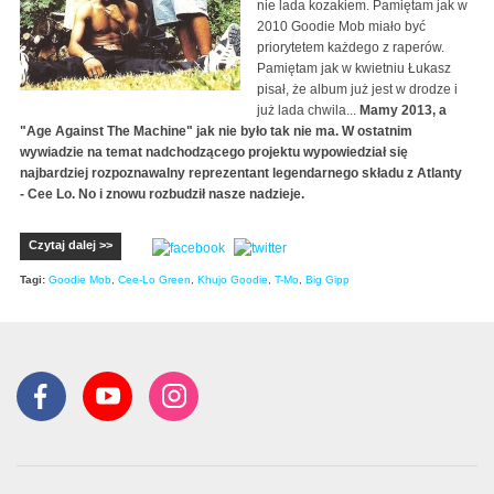
nie lada kozakiem. Pamiętam jak w
2010 Goodie Mob miało być
priorytetem każdego z raperów.
Pamiętam jak w kwietniu Łukasz
pisał, że album już jest w drodze i
już lada chwila...
Mamy 2013, a
"Age Against The Machine" jak nie było tak nie ma. W ostatnim
wywiadzie na temat nadchodzącego projektu wypowiedział się
najbardziej rozpoznawalny reprezentant legendarnego składu z Atlanty
- Cee Lo. No i znowu rozbudził nasze nadzieje.
Czytaj dalej >>
Tagi:
Goodie Mob
,
Cee-Lo Green
,
Khujo Goodie
,
T-Mo
,
Big Gipp