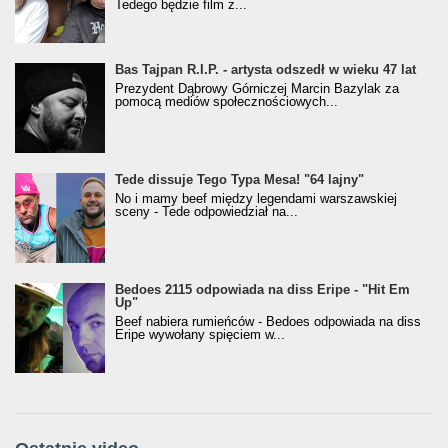
Tedego będzie film z...
Bas Tajpan R.I.P. - artysta odszedł w wieku 47 lat
Prezydent Dąbrowy Górniczej Marcin Bazylak za
pomocą mediów społecznościowych...
Tede dissuje Tego Typa Mesa! "64 lajny"
No i mamy beef między legendami warszawskiej
sceny - Tede odpowiedział na...
Bedoes 2115 odpowiada na diss Eripe - "Hit Em
Up"
Beef nabiera rumieńców - Bedoes odpowiada na diss
Eripe wywołany spięciem w...