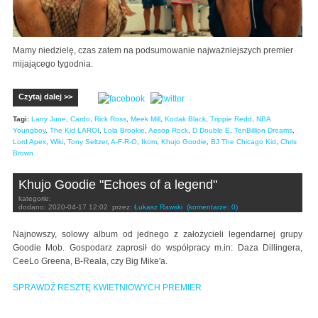
Mamy niedzielę, czas zatem na podsumowanie najważniejszych premier
mijającego tygodnia.
Czytaj dalej >>
Tagi:
Larry June
,
Cardo
,
Rick Ross
,
Meek Mill
,
Kodak Black
,
Trippie Redd
,
NBA
Youngboy
,
The Kid LAROI
,
Lola Brookie
,
Aesop Rock
,
D Double E
,
TenBillion Dreams
,
Lord Apex
,
Wiki
,
Tony Seltzer
,
A-F-R-O
,
Ikom
,
Khujo Goodie
,
BJ The Chicago Kid
,
Chris
Brown
Khujo Goodie "Echoes of a legend"
kategorie:
dodano:
2020-04-17 12:02
przez:
Łukasz Rawski
(komentarze: 0)
Najnowszy, solowy album od jednego z założycieli legendarnej grupy
Goodie Mob. Gospodarz zaprosił do współpracy m.in: Daza Dillingera,
CeeLo Greena, B-Reala, czy Big Mike'a.
SPRAWDŹ RESZTĘ KWIETNIOWYCH PREMIER