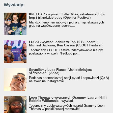
Wywiady:
KNEECAP - wywiad: Killer Mike, rebeliancki hip-
hop i irlandzkie puby (Open'er Festival)
Irlandzki fenomen rapowy i jedna z najciekawszych
grup na współczesnej scenie....
LUCKI - wywiad: debiut w Top 10 Billboardu,
Michael Jackson, Ken Carson (CLOUT Festival)
Tegoroczny CLOUT Festival zdecydowanie nie był
pozbawiony wrażeń. Niedługo po...
Spytaliśmy Lupe Fiasco "Jak definiujesz
szczęście?" (video)
Podczas spontanicznej sesji pytań i odpowiedzi (Q&A)
na żywo na Instagramie...
Leon Thomas o wygranych Grammy, Lauryn Hill i
Robinie Williamsie - wywiad
Tegoroczny zdobywca dwóch nagród Grammy Leon
Thomas w popkillerowej rozmowie!...