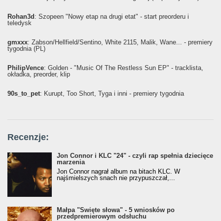
Rohan3d
: Szopeen "Nowy etap na drugi etat" - start preorderu i
teledysk
gmxxx
: Żabson/Hellfield/Sentino, White 2115, Malik, Wane... - premiery
tygodnia (PL)
PhilipVence
: Golden - "Music Of The Restless Sun EP" - tracklista,
okładka, preorder, klip
90s_to_pet
: Kurupt, Too Short, Tyga i inni - premiery tygodnia
Recenzje:
Jon Connor i KLC "24" - czyli rap spełnia dziecięce
marzenia
Jon Connor nagrał album na bitach KLC. W
najśmielszych snach nie przypuszczał,...
Małpa "Święte słowa" - 5 wniosków po
przedpremierowym odsłuchu