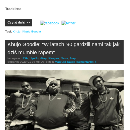
Tracklista:
Czytaj dalej >>
Tagi:
Khujo
,
Khujo Goodie
Khujo Goodie: "W latach '90 gardzili nami tak jak
dziś mumble rapem"
kategorie:
USA
,
Hip-Hop/Rap
,
Klasyka
,
News
,
Trap
dodano:
2020-01-07 08:00
przez:
Mateusz Natali
(komentarze: 4)