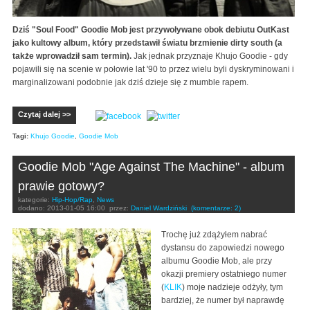
Dziś "Soul Food" Goodie Mob jest przywoływane obok debiutu OutKast
jako kultowy album, który przedstawił światu brzmienie dirty south (a
także wprowadził sam termin).
Jak jednak przyznaje Khujo Goodie - gdy
pojawili się na scenie w połowie lat '90 to przez wielu byli dyskryminowani i
marginalizowani podobnie jak dziś dzieje się z mumble rapem.
Czytaj dalej >>
Tagi:
Khujo Goodie
,
Goodie Mob
Goodie Mob "Age Against The Machine" - album
prawie gotowy?
kategorie:
Hip-Hop/Rap
,
News
dodano:
2013-01-05 16:00
przez:
Daniel Wardziński
(komentarze: 2)
Trochę już zdążyłem nabrać
dystansu do zapowiedzi nowego
albumu Goodie Mob, ale przy
okazji premiery ostatniego numer
(
KLIK
) moje nadzieje odżyły, tym
bardziej, że numer był naprawdę