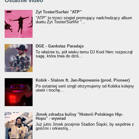
Ostatnie video
Żyt Toster/SurfAir - ATP VIDEO
Żyt Toster/Surfair "ATP"
"ATP" to trzeci singiel promujący nadchodzący album
duetu Żyt Toster/SurfAir "...
donGURALesko z nagrodą za
DGE - Gankstaz Paradajs
Klasyczny/Trueschoolowy Album Roku
To właśnie tu, pół wieku temu DJ Kool Herc rozpoczął
(Popkillery 2023)
sagę, która trwa do dziś...
Kobik - Slalom ft. Jan-Rapowanie (prod. Pioneer)
Kobik - Slalom ft. Jan-Rapowanie (prod. Pioneer)
[Official Music Visualiser]
Po ostatniej serii singli otrzymujemy od Kobika kolejny
utwór i trochę...
Jimek zdradza kulisy "Historii Polskiego Hip-
Jimek zdradza kulisy "Historii Polskiego Hip-
Hopu" - wywiad
Hopu" - wywiad
Już jutro Jimek przejmie Stadion Śląski, by wspólnie z
gośćmi i orkiestrą...