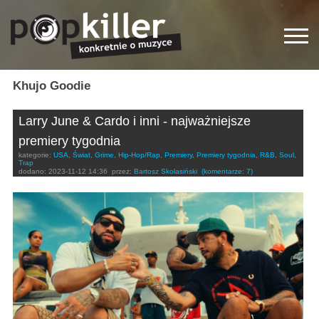
Khujo Goodie
Larry June & Cardo i inni - najważniejsze
premiery tygodnia
kategorie:
USA
,
Świat
,
Grime
,
Hip-Hop/Rap
,
Premiery
,
Premiery tygodnia
,
R&B
,
Soul
,
Trap
dodano:
2023-11-12 14:36
przez:
Bartosz Skolasiński
(komentarze: 7)