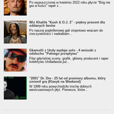
Po wypuszczonej w kwietniu 2022 roku płycie "Bóg nie
gra w kości" raper z...
Wiz Khalifa "Kush & O.J. 2" - piękny prezent dla
oddanych fanów
Po naszej popkillerowej gali stopniowo wracam do
rzeczywistości i nadrabiam...
Gkamolli z Undy wydaje solo - 4 wnioski z
odsłuchu "Pełnego przepływu"
Filar gdyńskiej sceny, grafik, główny producent i raper
kolektywu Undadasea już...
"2001" Dr. Dre - 25 lat od premiery albumu, który
zmienił grę (Klasyk na Weekend)
W 1999 roku powychodziło trochę dobrych
westcoastowych płyt. Pierwsze, które...