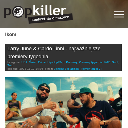
Ikom
Larry June & Cardo i inni - najważniejsze
premiery tygodnia
kategorie:
USA
,
Świat
,
Grime
,
Hip-Hop/Rap
,
Premiery
,
Premiery tygodnia
,
R&B
,
Soul
,
Trap
dodano:
2023-11-12 14:36
przez:
Bartosz Skolasiński
(komentarze: 7)