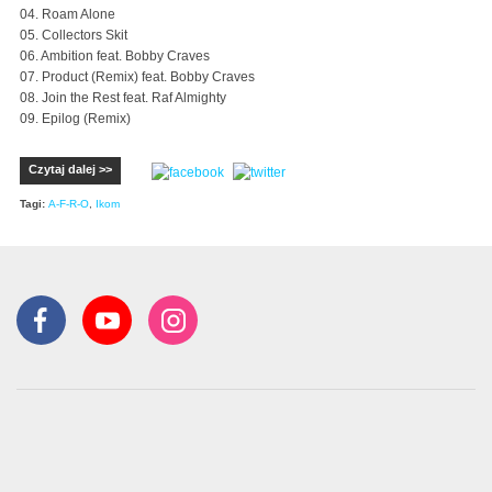
04. Roam Alone
05. Collectors Skit
06. Ambition feat. Bobby Craves
07. Product (Remix) feat. Bobby Craves
08. Join the Rest feat. Raf Almighty
09. Epilog (Remix)
Czytaj dalej >>
Tagi:
A-F-R-O
,
Ikom