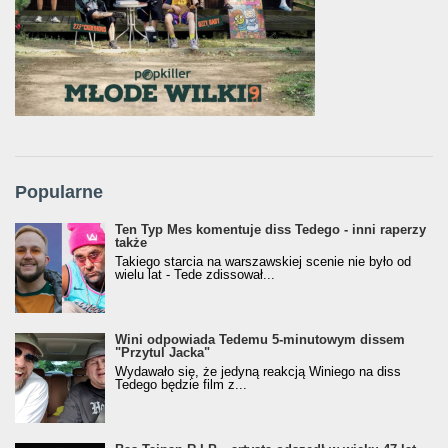
Popularne
Ten Typ Mes komentuje diss Tedego - inni raperzy
także
Takiego starcia na warszawskiej scenie nie było od
wielu lat - Tede zdissował...
Wini odpowiada Tedemu 5-minutowym dissem
"Przytul Jacka"
Wydawało się, że jedyną reakcją Winiego na diss
Tedego będzie film z...