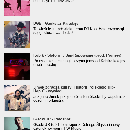
duetu Żyt Toster/SurfAir "...
donGURALesko z nagrodą za
DGE - Gankstaz Paradajs
Klasyczny/Trueschoolowy Album Roku
To właśnie tu, pół wieku temu DJ Kool Herc rozpoczął
(Popkillery 2023)
sagę, która trwa do dziś...
Kobik - Slalom ft. Jan-Rapowanie (prod. Pioneer)
Kobik - Slalom ft. Jan-Rapowanie (prod. Pioneer)
[Official Music Visualiser]
Po ostatniej serii singli otrzymujemy od Kobika kolejny
utwór i trochę...
Jimek zdradza kulisy "Historii Polskiego Hip-
Jimek zdradza kulisy "Historii Polskiego Hip-
Hopu" - wywiad
Hopu" - wywiad
Już jutro Jimek przejmie Stadion Śląski, by wspólnie z
gośćmi i orkiestrą...
Gładki JR - Patoshot
Gładki JR - Patoshot
Gładki JR to 21-letni raper z Dolnego Śląska i nowy
członek wytwórni TiW Music...