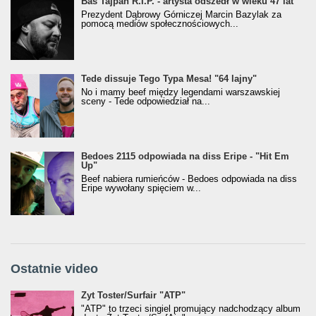
Bas Tajpan R.I.P. - artysta odszedł w wieku 47 lat
Prezydent Dąbrowy Górniczej Marcin Bazylak za
pomocą mediów społecznościowych...
Tede dissuje Tego Typa Mesa! "64 lajny"
No i mamy beef między legendami warszawskiej
sceny - Tede odpowiedział na...
Bedoes 2115 odpowiada na diss Eripe - "Hit Em
Up"
Beef nabiera rumieńców - Bedoes odpowiada na diss
Eripe wywołany spięciem w...
Ostatnie video
Żyt Toster/SurfAir - ATP VIDEO
Żyt Toster/Surfair "ATP"
"ATP" to trzeci singiel promujący nadchodzący album