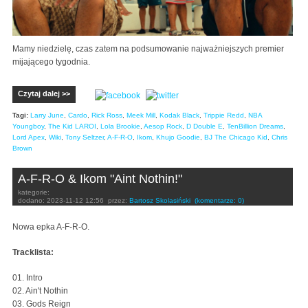
Mamy niedzielę, czas zatem na podsumowanie najważniejszych premier
mijającego tygodnia.
Czytaj dalej >>
Tagi:
Larry June
,
Cardo
,
Rick Ross
,
Meek Mill
,
Kodak Black
,
Trippie Redd
,
NBA
Youngboy
,
The Kid LAROI
,
Lola Brookie
,
Aesop Rock
,
D Double E
,
TenBillion Dreams
,
Lord Apex
,
Wiki
,
Tony Seltzer
,
A-F-R-O
,
Ikom
,
Khujo Goodie
,
BJ The Chicago Kid
,
Chris
Brown
A-F-R-O & Ikom "Aint Nothin!"
kategorie:
dodano:
2023-11-12 12:56
przez:
Bartosz Skolasiński
(komentarze: 0)
Nowa epka A-F-R-O.
Tracklista:
01. Intro
02. Ain't Nothin
03. Gods Reign