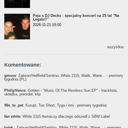
Peja x DJ Decks - specjalny koncert na 25 lat "Na
Legalu?"
2026-11-21 19:00
wszystkie
Komentowane:
gmxxx
: Żabson/Hellfield/Sentino, White 2115, Malik, Wane... - premiery
tygodnia (PL)
PhilipVence
: Golden - "Music Of The Restless Sun EP" - tracklista,
okładka, preorder, klip
90s_to_pet
: Kurupt, Too Short, Tyga i inni - premiery tygodnia
fan white
: White 2115 tłumaczy dlaczego odszedł z SBM Label
lolek
: Żabson/Hellfield/Sentino, White 2115, Malik, Wane... - premiery