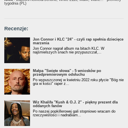
tygodnia (PL)
Recenzje:
Jon Connor i KLC "24" - czyli rap spełnia dziecięce
marzenia
Jon Connor nagrał album na bitach KLC. W
najśmielszych snach nie przypuszczał,...
Małpa "Święte słowa" - 5 wniosków po
przedpremierowym odsłuchu
Po wypuszczonej w kwietniu 2022 roku płycie "Bóg nie
gra w kości" raper z...
Wiz Khalifa "Kush & O.J. 2" - piękny prezent dla
oddanych fanów
Po naszej popkillerowej gali stopniowo wracam do
rzeczywistości i nadrabiam...