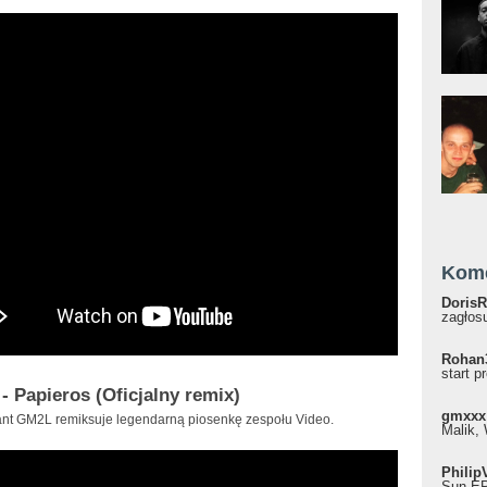
Kom
DorisR
zagłosu
Rohan
start p
 - Papieros (Oficjalny remix)
gmxxx
nt GM2L remiksuje legendarną piosenkę zespołu Video.
Malik, 
Philip
Sun EP"