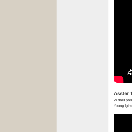
Asster 
W dniu prem
Young Igim