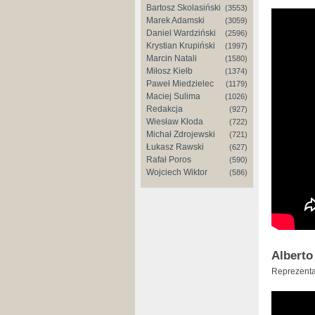
Bartosz Skolasiński
(3553)
Marek Adamski
(3059)
Daniel Wardziński
(2596)
Krystian Krupiński
(1997)
Marcin Natali
(1580)
Miłosz Kiełb
(1374)
Paweł Miedzielec
(1179)
Maciej Sulima
(1026)
Redakcja
(927)
Wiesław Kłoda
(722)
Michał Zdrojewski
(721)
Łukasz Rawski
(627)
Rafał Poros
(590)
Wojciech Wiktor
(586)
Alberto
Reprezenta