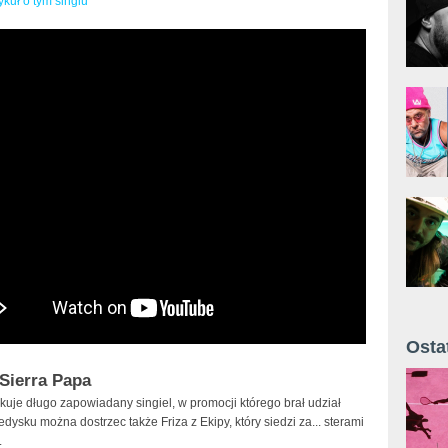
ykuł o tym singlu
Osta
Żyt 
 Sierra Papa
kuje długo zapowiadany singiel, w promocji którego brał udział
edysku można dostrzec także Friza z Ekipy, który siedzi za... sterami
.