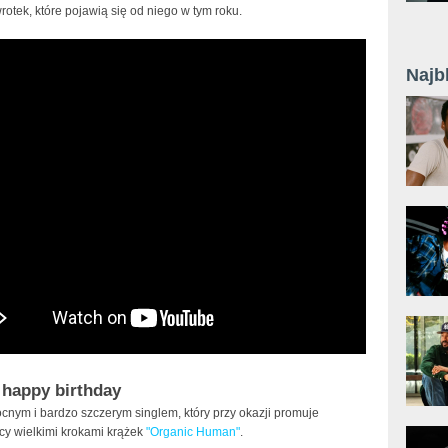
rotek, które pojawią się od niego w tym roku.
Najb
 happy birthday
cnym i bardzo szczerym singlem, który przy okazji promuje
y wielkimi krokami krążek
"Organic Human"
.