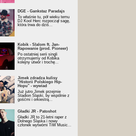
URALesko z nagrodą za
DGE - Gankstaz Paradajs
yczny/Trueschoolowy
To właśnie tu, pół wieku temu
m Roku (Popkillery 2023)
DJ Kool Herc rozpoczął sagę,
która trwa do dziś...
 - Slalom ft. Jan-
Kobik - Slalom ft. Jan-
wanie (prod. Pioneer)
Rapowanie (prod. Pioneer)
cial Music Visualiser]
Po ostatniej serii singli
otrzymujemy od Kobika
kolejny utwór i trochę...
k zdradza kulisy "Historii
Jimek zdradza kulisy
kiego Hip-Hopu" - wywiad
"Historii Polskiego Hip-
Hopu" - wywiad
Już jutro Jimek przejmie
Stadion Śląski, by wspólnie z
gośćmi i orkiestrą...
ki JR - Patoshot
Gładki JR - Patoshot
Gładki JR to 21-letni raper z
Dolnego Śląska i nowy
członek wytwórni TiW Music...