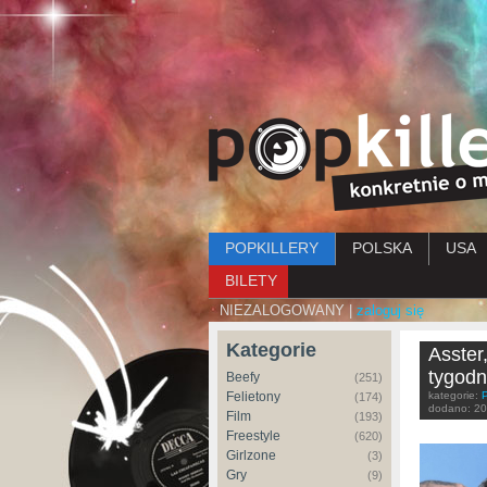
Menu główne
POPKILLERY
POLSKA
USA
BILETY
NIEZALOGOWANY |
zaloguj się
Kategorie
Asster
tygodn
Beefy
(251)
Felietony
kategorie:
(174)
dodano:
20
Film
(193)
Freestyle
(620)
Girlzone
(3)
Gry
(9)