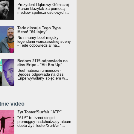
Prezydent Dąbrowy Górniczej
Marcin Bazylak za pomocą
mediów społecznościowych...
Tede dissuje Tego Typa
Mesa! "64 lajny"
No i mamy beef między
legendami warszawskiej sceny
- Tede odpowiedział na...
Bedoes 2115 odpowiada na
diss Eripe - "Hit Em Up"
Beef nabiera rumieńców -
Bedoes odpowiada na diss
Eripe wywołany spięciem w...
tnie video
Toster/SurfAir - ATP VIDEO
Żyt Toster/Surfair "ATP"
"ATP" to trzeci singiel
promujący nadchodzący album
duetu Żyt Toster/SurfAir "...