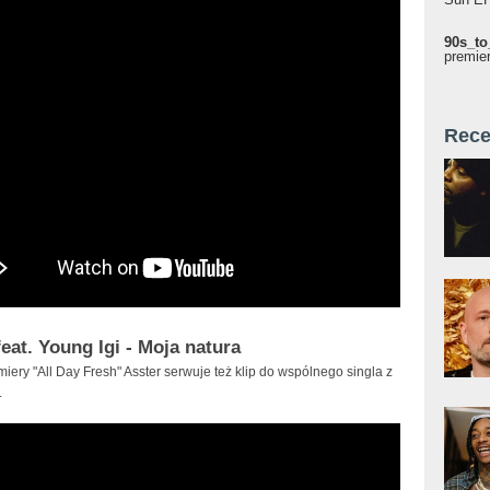
90s_to
premie
Rece
feat. Young Igi - Moja natura
iery "All Day Fresh" Asster serwuje też klip do wspólnego singla z
.