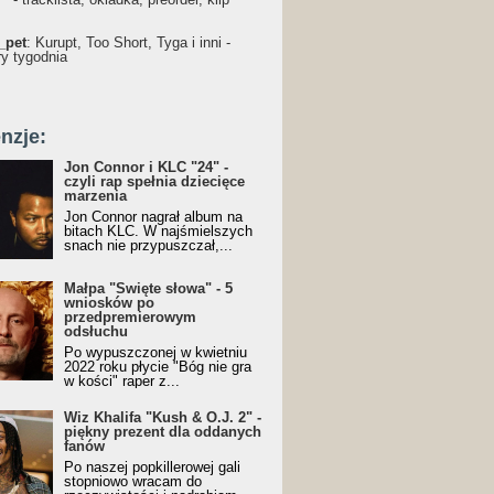
_pet
: Kurupt, Too Short, Tyga i inni -
ry tygodnia
nzje:
Jon Connor i KLC "24" -
czyli rap spełnia dziecięce
marzenia
Jon Connor nagrał album na
bitach KLC. W najśmielszych
snach nie przypuszczał,...
Małpa "Święte słowa" - 5
wniosków po
przedpremierowym
odsłuchu
Po wypuszczonej w kwietniu
2022 roku płycie "Bóg nie gra
w kości" raper z...
Wiz Khalifa "Kush & O.J. 2" -
piękny prezent dla oddanych
fanów
Po naszej popkillerowej gali
stopniowo wracam do