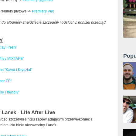
premiery płytowe ->
Premiery Płyt
 do albumów znajdziecie szczegóły i odsłuchy, poniżej przegląd
Y
 Day Fresh"
Popu
ifey MIXTAPE"
s "Kawa i Kryształ"
sor EP"
ly Friendly"
 Lanek - Life After Live
ardzo szczerym singlu zapowiadającym przerwę/koniec z
niem. Na bicie niezawodny Lanek.