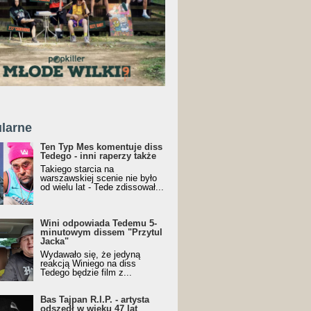
larne
Ten Typ Mes komentuje diss
Tedego - inni raperzy także
Takiego starcia na
warszawskiej scenie nie było
od wielu lat - Tede zdissował...
Wini odpowiada Tedemu 5-
minutowym dissem "Przytul
Jacka"
Wydawało się, że jedyną
reakcją Winiego na diss
Tedego będzie film z...
Bas Tajpan R.I.P. - artysta
odszedł w wieku 47 lat