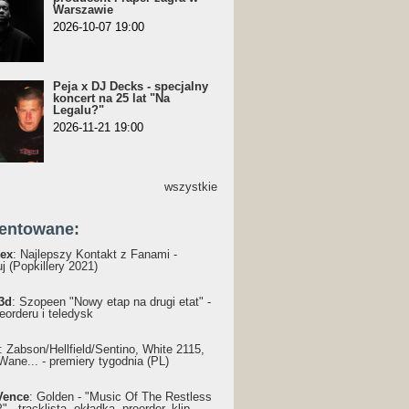
Warszawie
2026-10-07 19:00
Peja x DJ Decks - specjalny
koncert na 25 lat "Na
Legalu?"
2026-11-21 19:00
wszystkie
entowane:
ex
: Najlepszy Kontakt z Fanami -
j (Popkillery 2021)
3d
: Szopeen "Nowy etap na drugi etat" -
reorderu i teledysk
: Żabson/Hellfield/Sentino, White 2115,
Wane... - premiery tygodnia (PL)
Vence
: Golden - "Music Of The Restless
 - tracklista, okładka, preorder, klip