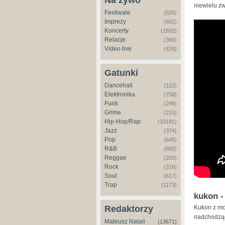
Na żywo
niewielu zw
Festiwale
(825)
Imprezy
(601)
Koncerty
(1932)
Relacje
(366)
Video live
(426)
Gatunki
Dancehall
(122)
Elektronika
(758)
Funk
(298)
Grime
(215)
Hip-Hop/Rap
(33181)
Jazz
(374)
Pop
(645)
R&B
(892)
Reggae
(250)
Rock
(316)
Soul
(617)
Trap
(1173)
kukon -
Kukon z mo
Redaktorzy
nadchodząc
Mateusz Natali
(13671)