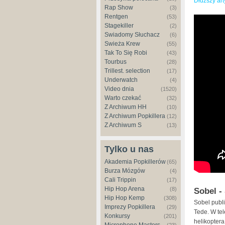
Dłuższy art
Rap Show
(3)
Rentgen
(53)
Stagekiller
(2)
Świadomy Słuchacz
(6)
Świeża Krew
(55)
Tak To Się Robi
(43)
Tourbus
(28)
Trillest. selection
(17)
Underwatch
(4)
Video dnia
(1520)
Warto czekać
(32)
Z Archiwum HH
(10)
Z Archiwum Popkillera
(12)
Z Archiwum S
(13)
Tylko u nas
Akademia Popkillerów
(65)
Burza Mózgów
(4)
Cali Trippin
(17)
Hip Hop Arena
(8)
Sobel -
Hip Hop Kemp
(308)
Sobel publi
Imprezy Popkillera
(29)
Tede. W tel
Konkursy
(201)
helikoptera