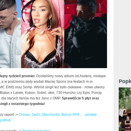
lejny tydzień premier.
Dostaliśmy nowy album od Asstera, mixtape
Popk
 a w podziemiu płyty wydali Maciej Spons (na featach m.in.
MC Eiht!) oraz Somp. Wśród singli też było ciekawie - nowe utwory
 Białas x Lanek, Kukon, Sobel, vkie, 730 Huncho czy Epis. Porcję
dla starych fanów ma też Jano z OMP.
Sprawdźcie 5 płyt oraz
ingli z ostatniego tygodnia!
zy raport ->
Chivas, Gedz, Otsochodzi, Bonus RPK... - polskie
ygodnia
we raporty ->
Premiery tygodnia