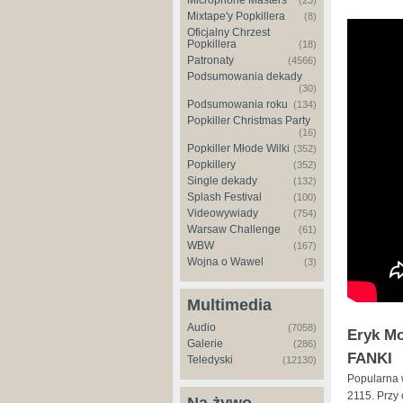
Microphone Masters
(23)
Mixtape'y Popkillera
(8)
Oficjalny Chrzest
Popkillera
(18)
Patronaty
(4566)
Podsumowania dekady
(30)
Podsumowania roku
(134)
Popkiller Christmas Party
(16)
Popkiller Młode Wilki
(352)
Popkillery
(352)
Single dekady
(132)
Splash Festival
(100)
Videowywiady
(754)
Warsaw Challenge
(61)
WBW
(167)
Wojna o Wawel
(3)
Multimedia
Audio
(7058)
Eryk Mo
Galerie
(286)
FANKI
Teledyski
(12130)
Popularna 
2115. Przy 