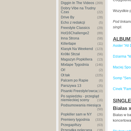
Diggin In The Videos
(269)
Dobry Vibe na Trudny
Wszystkie 
Czas
(22)
Drive By
(28)
Pod linkami
Echo z redakcji
(5)
singli.
Freestyle Classics
(29)
Hot16Challenge2
(89)
ALBUM
Inna Strona
(58)
Killertape
(11)
Asster "All
Klasyk Na Weekend
(123)
Krótki Strzał
(56)
Dziarma "W
Magazyn Popkillera
(13)
Mixtape Tygodnia
(146)
Maciej Spon
Oi!
(2)
Ot tak
(225)
Somp "Sen
Palcem po Rapie
(6)
Parszywa 13
(25)
Cinek "Fami
Pisanki Freestyle'owca
(10)
Po sąsiedzku - przegląd
SINGLE
niemieckiej sceny
(16)
Podsumowania miesiąca
Białas x
(50)
Popkiller sam w NY
(26)
Białas w b
Premiery tygodnia
(333)
koncertowa
Przegapifszy
(63)
Przesyłka polecana
(18)