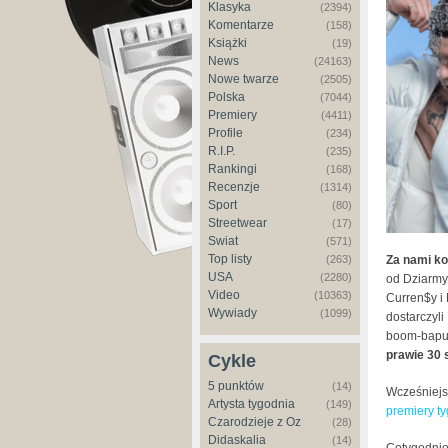
Klasyka
(2394)
Komentarze
(158)
Książki
(19)
News
(24163)
Nowe twarze
(2505)
Polska
(7044)
Premiery
(4411)
Profile
(234)
R.I.P.
(235)
Rankingi
(168)
Recenzje
(1314)
Sport
(80)
Streetwear
(17)
Świat
(571)
Top listy
Za nami ko
(263)
USA
(2280)
od Dziarmy,
Video
(10363)
Curren$y i 
Wywiady
(1099)
dostarczyli
boom-bapu 
prawie 30 s
Cykle
5 punktów
(14)
Wcześniejs
Artysta tygodnia
(149)
premiery t
Czarodzieje z Oz
(28)
Didaskalia
(14)
Cotygodnio