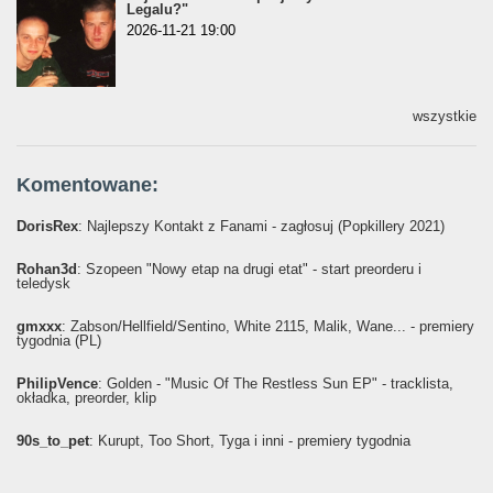
Legalu?"
2026-11-21 19:00
wszystkie
Komentowane:
DorisRex
: Najlepszy Kontakt z Fanami - zagłosuj (Popkillery 2021)
Rohan3d
: Szopeen "Nowy etap na drugi etat" - start preorderu i
teledysk
gmxxx
: Żabson/Hellfield/Sentino, White 2115, Malik, Wane... - premiery
tygodnia (PL)
PhilipVence
: Golden - "Music Of The Restless Sun EP" - tracklista,
okładka, preorder, klip
90s_to_pet
: Kurupt, Too Short, Tyga i inni - premiery tygodnia