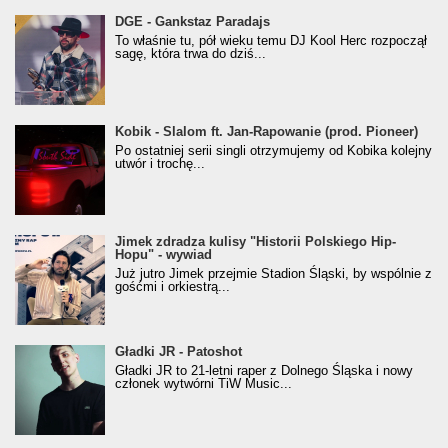
donGURALesko z nagrodą za
DGE - Gankstaz Paradajs
Klasyczny/Trueschoolowy Album Roku
To właśnie tu, pół wieku temu DJ Kool Herc rozpoczął
(Popkillery 2023)
sagę, która trwa do dziś...
Kobik - Slalom ft. Jan-Rapowanie (prod. Pioneer)
Kobik - Slalom ft. Jan-Rapowanie (prod. Pioneer)
[Official Music Visualiser]
Po ostatniej serii singli otrzymujemy od Kobika kolejny
utwór i trochę...
Jimek zdradza kulisy "Historii Polskiego Hip-
Jimek zdradza kulisy "Historii Polskiego Hip-
Hopu" - wywiad
Hopu" - wywiad
Już jutro Jimek przejmie Stadion Śląski, by wspólnie z
gośćmi i orkiestrą...
Gładki JR - Patoshot
Gładki JR - Patoshot
Gładki JR to 21-letni raper z Dolnego Śląska i nowy
członek wytwórni TiW Music...