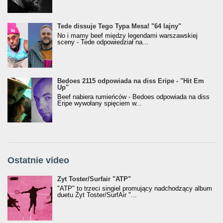
Tede dissuje Tego Typa Mesa! "64 lajny"
No i mamy beef między legendami warszawskiej
sceny - Tede odpowiedział na...
Bedoes 2115 odpowiada na diss Eripe - "Hit Em
Up"
Beef nabiera rumieńców - Bedoes odpowiada na diss
Eripe wywołany spięciem w...
Ostatnie video
Żyt Toster/SurfAir - ATP VIDEO
Żyt Toster/Surfair "ATP"
"ATP" to trzeci singiel promujący nadchodzący album
duetu Żyt Toster/SurfAir "...