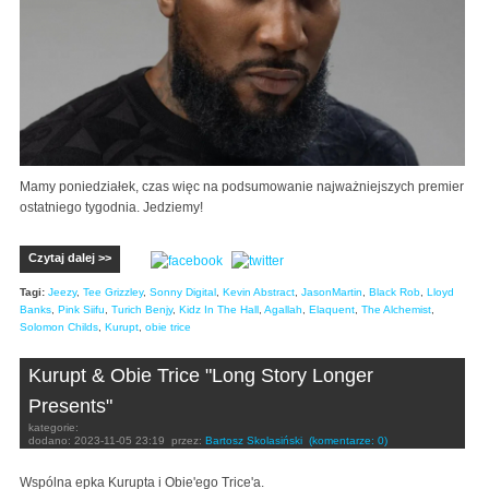
Mamy poniedziałek, czas więc na podsumowanie najważniejszych premier
ostatniego tygodnia. Jedziemy!
Czytaj dalej >>
Tagi:
Jeezy
,
Tee Grizzley
,
Sonny Digital
,
Kevin Abstract
,
JasonMartin
,
Black Rob
,
Lloyd
Banks
,
Pink Siifu
,
Turich Benjy
,
Kidz In The Hall
,
Agallah
,
Elaquent
,
The Alchemist
,
Solomon Childs
,
Kurupt
,
obie trice
Kurupt & Obie Trice "Long Story Longer
Presents"
kategorie:
dodano:
2023-11-05 23:19
przez:
Bartosz Skolasiński
(komentarze: 0)
Wspólna epka Kurupta i Obie'ego Trice'a.