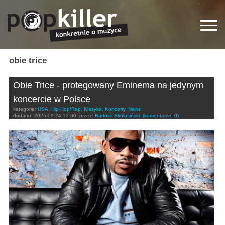
obie trice
Obie Trice - protegowany Eminema na jedynym
koncercie w Polsce
kategorie:
USA
,
Hip-Hop/Rap
,
Klasyka
,
Koncerty
,
News
dodano:
2025-09-24 12:00
przez:
Bartosz Skolasiński
(komentarze: 0)