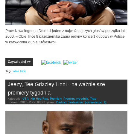
Prawdziwa legenda Detroit i jeden z najważniejszych głosów początku lat
2000. – Obie Trice 8 października zagra jedyny koncert klubowy w Polsce
w katowickim klubie Królestwo!
Czytaj dalej >>
Tagi:
obie trice
Jeezy, Tee Grizzley i inni - najważniejsze
premiery tygodnia
kategorie:
USA
,
Hip-Hop/Rap
,
Premiery
,
Premiery tygodnia
,
Trap
dodano:
2023-11-06 00:21
przez:
Bartosz Skolasiński
(komentarze: 1)