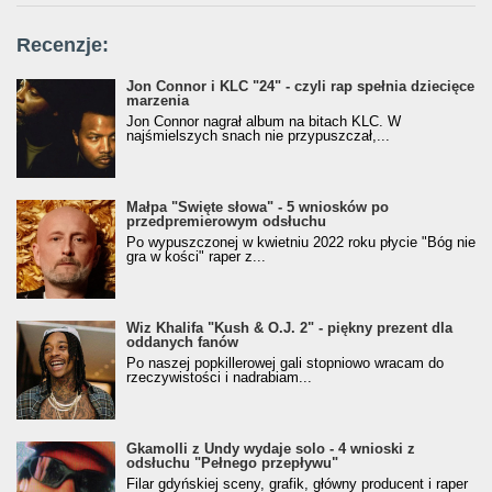
Recenzje:
Jon Connor i KLC "24" - czyli rap spełnia dziecięce
marzenia
Jon Connor nagrał album na bitach KLC. W
najśmielszych snach nie przypuszczał,...
Małpa "Święte słowa" - 5 wniosków po
przedpremierowym odsłuchu
Po wypuszczonej w kwietniu 2022 roku płycie "Bóg nie
gra w kości" raper z...
Wiz Khalifa "Kush & O.J. 2" - piękny prezent dla
oddanych fanów
Po naszej popkillerowej gali stopniowo wracam do
rzeczywistości i nadrabiam...
Gkamolli z Undy wydaje solo - 4 wnioski z
odsłuchu "Pełnego przepływu"
Filar gdyńskiej sceny, grafik, główny producent i raper