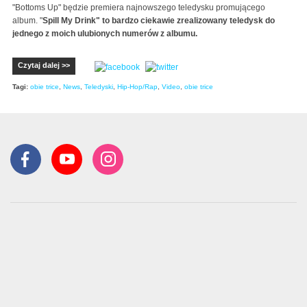
"Bottoms Up" będzie premiera najnowszego teledysku promującego
album. "
Spill My Drink" to bardzo ciekawie zrealizowany teledysk do
jednego z moich ulubionych numerów z albumu.
Czytaj dalej >>
Tagi:
obie trice
,
News
,
Teledyski
,
Hip-Hop/Rap
,
Video
,
obie trice