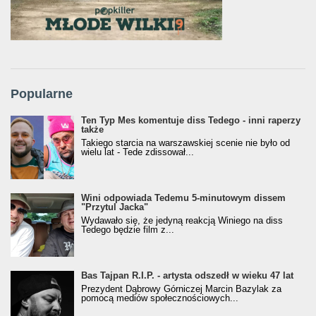
Popularne
Ten Typ Mes komentuje diss Tedego - inni raperzy
także
Takiego starcia na warszawskiej scenie nie było od
wielu lat - Tede zdissował...
Wini odpowiada Tedemu 5-minutowym dissem
"Przytul Jacka"
Wydawało się, że jedyną reakcją Winiego na diss
Tedego będzie film z...
Bas Tajpan R.I.P. - artysta odszedł w wieku 47 lat
Prezydent Dąbrowy Górniczej Marcin Bazylak za
pomocą mediów społecznościowych...