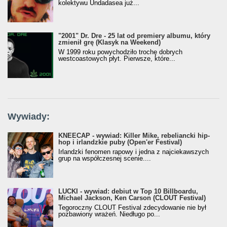
kolektywu Undadasea już...
"2001" Dr. Dre - 25 lat od premiery albumu, który
zmienił grę (Klasyk na Weekend)
W 1999 roku powychodziło trochę dobrych
westcoastowych płyt. Pierwsze, które...
Wywiady:
KNEECAP - wywiad: Killer Mike, rebeliancki hip-
hop i irlandzkie puby (Open'er Festival)
Irlandzki fenomen rapowy i jedna z najciekawszych
grup na współczesnej scenie....
LUCKI - wywiad: debiut w Top 10 Billboardu,
Michael Jackson, Ken Carson (CLOUT Festival)
Tegoroczny CLOUT Festival zdecydowanie nie był
pozbawiony wrażeń. Niedługo po...