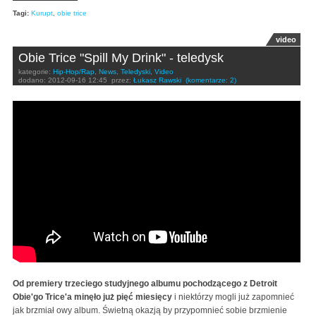
Tagi:
Kurupt
,
obie trice
video
Obie Trice "Spill My Drink" - teledysk
kategorie:
Hip-Hop/Rap
,
News
,
Teledyski
,
Video
dodano:
2012-09-16 12:45
przez:
Łukasz Rawski
(komentarze: 2)
Obie Trice - Spill My Drink
Od premiery trzeciego studyjnego albumu pochodzącego z Detroit
Obie'go Trice'a minęło już pięć miesięcy
i niektórzy mogli już zapomnieć
jak brzmiał owy album. Świetną okazją by przypomnieć sobie brzmienie