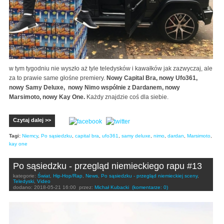
w tym tygodniu nie wyszło aż tyle teledysków i kawałków jak zazwyczaj, ale
za to prawie same głośne premiery.
Nowy Capital Bra, nowy Ufo361,
nowy Samy Deluxe, nowy Nimo wspólnie z Dardanem, nowy
Marsimoto, nowy Kay One.
Każdy znajdzie coś dla siebie.
Czytaj dalej >>
Tagi:
Niemcy
,
Po sąsiedzku
,
capital bra
,
ufo361
,
samy deluxe
,
nimo
,
dardan
,
Marsimoto
,
kay one
Po sąsiedzku - przegląd niemieckiego rapu #13
kategorie:
Świat
,
Hip-Hop/Rap
,
News
,
Po sąsiedzku - przegląd niemieckiej sceny
,
Teledyski
,
Video
dodano:
2018-05-21 16:00
przez:
Michał Kubacki
(komentarze: 0)