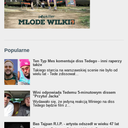
Popularne
Ten Typ Mes komentuje diss Tedego - inni raperzy
także
Takiego starcia na warszawskiej scenie nie było od
wielu lat - Tede zdissował...
Wini odpowiada Tedemu 5-minutowym dissem
"Przytul Jacka"
Wydawało się, że jedyną reakcją Winiego na diss
Tedego będzie film z...
Bas Tajpan R.I.P. - artysta odszedł w wieku 47 lat