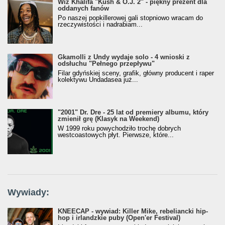
Wiz Khalifa "Kush & O.J. 2" - piękny prezent dla
oddanych fanów
Po naszej popkillerowej gali stopniowo wracam do
rzeczywistości i nadrabiam...
Gkamolli z Undy wydaje solo - 4 wnioski z
odsłuchu "Pełnego przepływu"
Filar gdyńskiej sceny, grafik, główny producent i raper
kolektywu Undadasea już...
"2001" Dr. Dre - 25 lat od premiery albumu, który
zmienił grę (Klasyk na Weekend)
W 1999 roku powychodziło trochę dobrych
westcoastowych płyt. Pierwsze, które...
Wywiady:
KNEECAP - wywiad: Killer Mike, rebeliancki hip-
hop i irlandzkie puby (Open'er Festival)