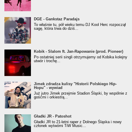
donGURALesko z nagrodą za
DGE - Gankstaz Paradajs
Klasyczny/Trueschoolowy Album Roku
To właśnie tu, pół wieku temu DJ Kool Herc rozpoczął
(Popkillery 2023)
sagę, która trwa do dziś...
Kobik - Slalom ft. Jan-Rapowanie (prod. Pioneer)
Kobik - Slalom ft. Jan-Rapowanie (prod. Pioneer)
[Official Music Visualiser]
Po ostatniej serii singli otrzymujemy od Kobika kolejny
utwór i trochę...
Jimek zdradza kulisy "Historii Polskiego Hip-
Jimek zdradza kulisy "Historii Polskiego Hip-
Hopu" - wywiad
Hopu" - wywiad
Już jutro Jimek przejmie Stadion Śląski, by wspólnie z
gośćmi i orkiestrą...
Gładki JR - Patoshot
Gładki JR - Patoshot
Gładki JR to 21-letni raper z Dolnego Śląska i nowy
członek wytwórni TiW Music...