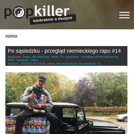
nimo
Po sąsiedzku - przegląd niemieckiego rapu #14
kategorie:
Świat
,
Hip-Hop/Rap
,
News
,
Po sąsiedzku - przegląd niemieckiej sceny
,
R&B
,
Teledyski
,
Video
dodano:
2018-05-29 19:25
przez:
Michał Kubacki
(komentarze: 2)