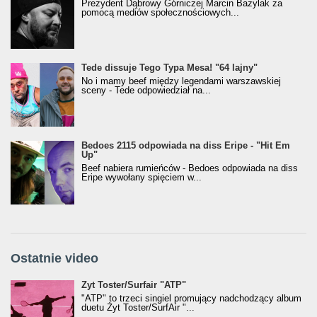
Prezydent Dąbrowy Górniczej Marcin Bazylak za
pomocą mediów społecznościowych...
Tede dissuje Tego Typa Mesa! "64 lajny"
No i mamy beef między legendami warszawskiej
sceny - Tede odpowiedział na...
Bedoes 2115 odpowiada na diss Eripe - "Hit Em
Up"
Beef nabiera rumieńców - Bedoes odpowiada na diss
Eripe wywołany spięciem w...
Ostatnie video
Żyt Toster/SurfAir - ATP VIDEO
Żyt Toster/Surfair "ATP"
"ATP" to trzeci singiel promujący nadchodzący album
duetu Żyt Toster/SurfAir "...