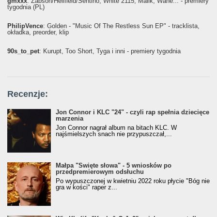
gmxxx
: Żabson/Hellfield/Sentino, White 2115, Malik, Wane... - premiery
tygodnia (PL)
PhilipVence
: Golden - "Music Of The Restless Sun EP" - tracklista,
okładka, preorder, klip
90s_to_pet
: Kurupt, Too Short, Tyga i inni - premiery tygodnia
Recenzje:
Jon Connor i KLC "24" - czyli rap spełnia dziecięce
marzenia
Jon Connor nagrał album na bitach KLC. W
najśmielszych snach nie przypuszczał,...
Małpa "Święte słowa" - 5 wniosków po
przedpremierowym odsłuchu
Po wypuszczonej w kwietniu 2022 roku płycie "Bóg nie
gra w kości" raper z...