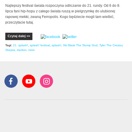
Najlepszy festival świata rozpoczyna odliczanie do 21. rundy. Od 6 do 8.
lipca fani hip-hopu z całego świata ruszą w pielgrzymkę do ulubionej
rapowej mekki, zwaną Ferropolis. Kogo będziecie mogli tam wielbić,
przeczytacie tutaj.
Czytaj dalej >>
Tagi:
21. splash!
,
splash! festival
,
splash!
,
Ski Mask The Slump God
,
Tyler The Creator
,
Skepta
,
dardan
,
nimo