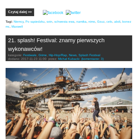
Czytaj dalej >>
Tagi:
Niemcy
,
Po sąsiedzku
,
sxtn
,
schwesta ewa
,
namika
,
nimo
,
Gzuz
,
celo
,
abdi
,
bonez
mc
,
Maxwell
21. splash! Festival: znamy pierwszych
wykonawców!
kategorie:
Festiwale
,
Grime
,
Hip-Hop/Rap
,
News
,
Splash Festival
dodano:
2017-11-23 11:00
przez:
Michał Kubacki
(komentarze: 3)