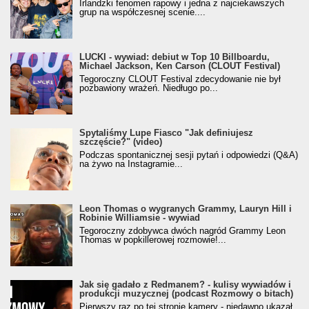
Irlandzki fenomen rapowy i jedna z najciekawszych
grup na współczesnej scenie....
LUCKI - wywiad: debiut w Top 10 Billboardu,
Michael Jackson, Ken Carson (CLOUT Festival)
Tegoroczny CLOUT Festival zdecydowanie nie był
pozbawiony wrażeń. Niedługo po...
Spytaliśmy Lupe Fiasco "Jak definiujesz
szczęście?" (video)
Podczas spontanicznej sesji pytań i odpowiedzi (Q&A)
na żywo na Instagramie...
Leon Thomas o wygranych Grammy, Lauryn Hill i
Robinie Williamsie - wywiad
Tegoroczny zdobywca dwóch nagród Grammy Leon
Thomas w popkillerowej rozmowie!...
Jak się gadało z Redmanem? - kulisy wywiadów i
produkcji muzycznej (podcast Rozmowy o bitach)
Pierwszy raz po tej stronie kamery - niedawno ukazał