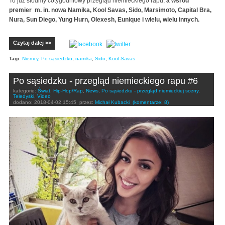
To już siódmy cotygodniowy przegląd niemieckiego rapu,
a wśród
premier m. in. nowa Namika, Kool Savas, Sido, Marsimoto, Capital Bra,
Nura, Sun Diego, Yung Hurn, Olexesh, Eunique i wielu, wielu innych.
Czytaj dalej >>
Tagi:
Niemcy
,
Po sąsiedzku
,
namika
,
Sido
,
Kool Savas
Po sąsiedzku - przegląd niemieckiego rapu #6
kategorie:
Świat
,
Hip-Hop/Rap
,
News
,
Po sąsiedzku - przegląd niemieckiej sceny
,
Teledyski
,
Video
dodano:
2018-04-02 15:45
przez:
Michał Kubacki
(komentarze: 8)