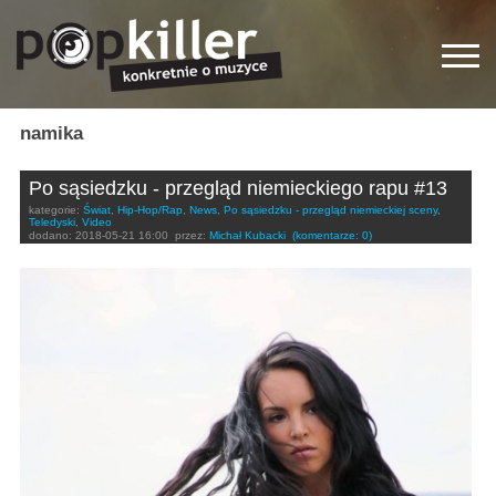
namika
Po sąsiedzku - przegląd niemieckiego rapu #13
kategorie:
Świat
,
Hip-Hop/Rap
,
News
,
Po sąsiedzku - przegląd niemieckiej sceny
,
Teledyski
,
Video
dodano:
2018-05-21 16:00
przez:
Michał Kubacki
(komentarze: 0)