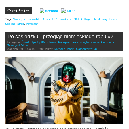
Czytaj dalej >>
Tagi:
Niemcy
,
Po sąsiedzku
,
Gzuz
,
187
,
namika
,
ufo361
,
kollegah
,
farid bang
,
Bushido
,
Sentino
,
afrob
,
trettmann
Po sąsiedzku - przegląd niemieckiego rapu #7
kategorie:
Świat
,
Hip-Hop/Rap
,
News
,
Po sąsiedzku - przegląd niemieckiej sceny
,
Teledyski
,
Video
dodano:
2018-04-10 13:00
przez:
Michał Kubacki
(komentarze: 3)