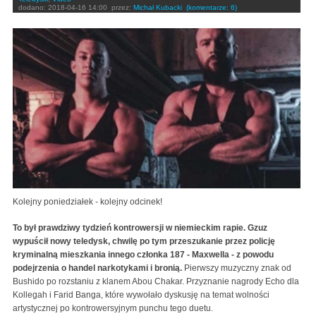
dodano:
2018-04-16 14:00
przez:
Michał Kubacki
(komentarze: 6)
Kolejny poniedziałek - kolejny odcinek!
To był prawdziwy tydzień kontrowersji w niemieckim rapie. Gzuz
wypuścił nowy teledysk, chwilę po tym przeszukanie przez policję
kryminalną mieszkania innego członka 187 - Maxwella - z powodu
podejrzenia o handel narkotykami i bronią.
Pierwszy muzyczny znak od
Bushido po rozstaniu z klanem Abou Chakar. Przyznanie nagrody Echo dla
Kollegah i Farid Banga, które wywołało dyskusję na temat wolności
artystycznej po kontrowersyjnym punchu tego duetu.