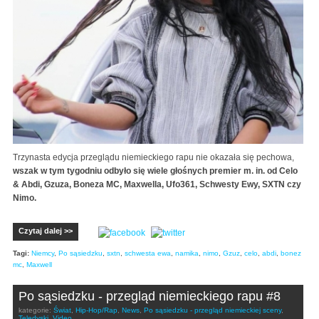
Trzynasta edycja przeglądu niemieckiego rapu nie okazała się pechowa,
wszak w tym tygodniu odbyło się wiele głośnych premier m. in. od Celo
& Abdi, Gzuza, Boneza MC, Maxwella, Ufo361, Schwesty Ewy, SXTN czy
Nimo.
Czytaj dalej >>
Tagi:
Niemcy
,
Po sąsiedzku
,
sxtn
,
schwesta ewa
,
namika
,
nimo
,
Gzuz
,
celo
,
abdi
,
bonez
mc
,
Maxwell
Po sąsiedzku - przegląd niemieckiego rapu #8
kategorie:
Świat
,
Hip-Hop/Rap
,
News
,
Po sąsiedzku - przegląd niemieckiej sceny
,
Teledyski
,
Video