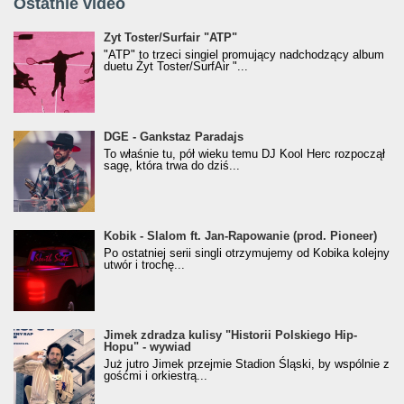
Ostatnie video
Żyt Toster/SurfAir - ATP VIDEO
Żyt Toster/Surfair "ATP"
"ATP" to trzeci singiel promujący nadchodzący album
duetu Żyt Toster/SurfAir "...
donGURALesko z nagrodą za
DGE - Gankstaz Paradajs
Klasyczny/Trueschoolowy Album Roku
To właśnie tu, pół wieku temu DJ Kool Herc rozpoczął
(Popkillery 2023)
sagę, która trwa do dziś...
Kobik - Slalom ft. Jan-Rapowanie (prod. Pioneer)
Kobik - Slalom ft. Jan-Rapowanie (prod. Pioneer)
[Official Music Visualiser]
Po ostatniej serii singli otrzymujemy od Kobika kolejny
utwór i trochę...
Jimek zdradza kulisy "Historii Polskiego Hip-
Jimek zdradza kulisy "Historii Polskiego Hip-
Hopu" - wywiad
Hopu" - wywiad
Już jutro Jimek przejmie Stadion Śląski, by wspólnie z
gośćmi i orkiestrą...