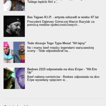
Tedego będzie film z...
Bas Tajpan R.I.P. - artysta odszedł w wieku 47 lat
Prezydent Dąbrowy Górniczej Marcin Bazylak za
pomocą mediów społecznościowych...
Tede dissuje Tego Typa Mesa! "64 lajny"
No i mamy beef między legendami warszawskiej
sceny - Tede odpowiedział na...
Bedoes 2115 odpowiada na diss Eripe - "Hit Em
Up"
Beef nabiera rumieńców - Bedoes odpowiada na diss
Eripe wywołany spięciem w...