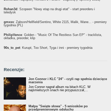
Rohan3d
: Szopeen "Nowy etap na drugi etat" - start preorderu i
teledysk
gmxxx
: Żabson/Hellfield/Sentino, White 2115, Malik, Wane... - premiery
tygodnia (PL)
PhilipVence
: Golden - "Music Of The Restless Sun EP" - tracklista,
okładka, preorder, klip
90s_to_pet
: Kurupt, Too Short, Tyga i inni - premiery tygodnia
Recenzje:
Jon Connor i KLC "24" - czyli rap spełnia dziecięce
marzenia
Jon Connor nagrał album na bitach KLC. W
najśmielszych snach nie przypuszczał,...
Małpa "Święte słowa" - 5 wniosków po
przedpremierowym odsłuchu