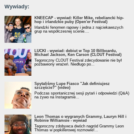
Wywiady:
KNEECAP - wywiad: Killer Mike, rebeliancki hip-
hop i irlandzkie puby (Open'er Festival)
Irlandzki fenomen rapowy i jedna z najciekawszych
grup na współczesnej scenie....
LUCKI - wywiad: debiut w Top 10 Billboardu,
Michael Jackson, Ken Carson (CLOUT Festival)
Tegoroczny CLOUT Festival zdecydowanie nie był
pozbawiony wrażeń. Niedługo po...
Spytaliśmy Lupe Fiasco "Jak definiujesz
szczęście?" (video)
Podczas spontanicznej sesji pytań i odpowiedzi (Q&A)
na żywo na Instagramie...
Leon Thomas o wygranych Grammy, Lauryn Hill i
Robinie Williamsie - wywiad
Tegoroczny zdobywca dwóch nagród Grammy Leon
Thomas w popkillerowej rozmowie!...