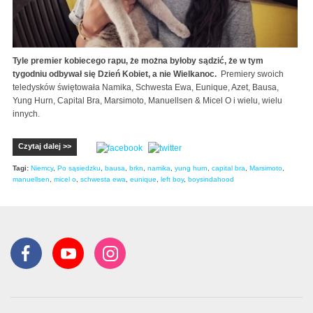
Tyle premier kobiecego rapu, że można byłoby sądzić, że w tym
tygodniu odbywał się Dzień Kobiet, a nie Wielkanoc.
Premiery swoich
teledysków świętowała Namika, Schwesta Ewa, Eunique, Azet, Bausa,
Yung Hurn, Capital Bra, Marsimoto, Manuellsen & Micel O i wielu, wielu
innych.
Czytaj dalej >>
Tagi:
Niemcy
,
Po sąsiedzku
,
bausa
,
brkn
,
namika
,
yung hurn
,
capital bra
,
Marsimoto
,
manuellsen
,
micel o
,
schwesta ewa
,
eunique
,
left boy
,
boysindahood