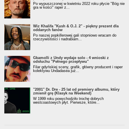
Po wypuszczonej w kwietniu 2022 roku płycie "Bóg nie
gra w kości" raper z...
Wiz Khalifa "Kush & O.J. 2" - piękny prezent dla
oddanych fanów
Po naszej popkillerowej gali stopniowo wracam do
rzeczywistości i nadrabiam...
Gkamolli z Undy wydaje solo - 4 wnioski z
odsłuchu "Pełnego przepływu"
Filar gdyńskiej sceny, grafik, główny producent i raper
kolektywu Undadasea już...
"2001" Dr. Dre - 25 lat od premiery albumu, który
zmienił grę (Klasyk na Weekend)
W 1999 roku powychodziło trochę dobrych
westcoastowych płyt. Pierwsze, które...