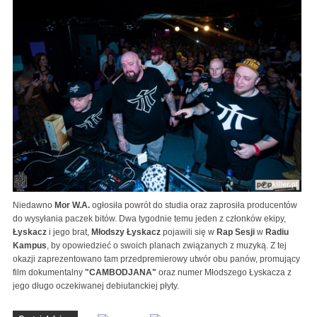
Niedawno
Mor W.A.
ogłosiła powrót do studia oraz zaprosiła producentów
do wysyłania paczek bitów. Dwa tygodnie temu jeden z członków ekipy,
Łyskacz
i jego brat,
Młodszy Łyskacz
pojawili się w
Rap Sesji
w
Radiu
Kampus
, by opowiedzieć o swoich planach związanych z muzyką. Z tej
okazji zaprezentowano tam przedpremierowy utwór obu panów, promujący
film dokumentalny
"CAMBODJANA"
oraz numer Młodszego Łyskacza z
jego długo oczekiwanej debiutanckiej płyty.