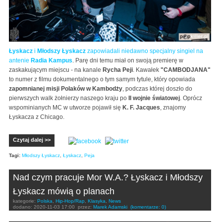
Łyskacz
i
Młodszy Łyskacz
zapowiadali niedawno specjalny singiel na
antenie
Radia Kampus
. Parę dni temu miał on swoją premierę w
zaskakującym miejscu - na kanale
Rycha Peji
. Kawałek
"CAMBODJANA"
to numer z filmu dokumentalnego o tym samym tytule, który opowiada
zapomnianej misji Polaków w Kambodży
, podczas której doszło do
pierwszych walk żołnierzy naszego kraju po
II wojnie światowej
. Oprócz
wspominianych MC w utworze pojawił się
K. F. Jacques
, znajomy
Łyskacza z Chicago.
Czytaj dalej >>
Tagi:
Młodszy Łyskacz
,
Łyskacz
,
Peja
Nad czym pracuje Mor W.A.? Łyskacz i Młodszy
Łyskacz mówią o planach
kategorie:
Polska
,
Hip-Hop/Rap
,
Klasyka
,
News
dodano:
2020-11-03 17:00
przez:
Marek Adamski
(komentarze: 0)