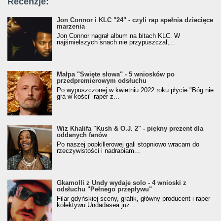
Recenzje:
Jon Connor i KLC "24" - czyli rap spełnia dziecięce
marzenia
Jon Connor nagrał album na bitach KLC. W
najśmielszych snach nie przypuszczał,...
Małpa "Święte słowa" - 5 wniosków po
przedpremierowym odsłuchu
Po wypuszczonej w kwietniu 2022 roku płycie "Bóg nie
gra w kości" raper z...
Wiz Khalifa "Kush & O.J. 2" - piękny prezent dla
oddanych fanów
Po naszej popkillerowej gali stopniowo wracam do
rzeczywistości i nadrabiam...
Gkamolli z Undy wydaje solo - 4 wnioski z
odsłuchu "Pełnego przepływu"
Filar gdyńskiej sceny, grafik, główny producent i raper
kolektywu Undadasea już...