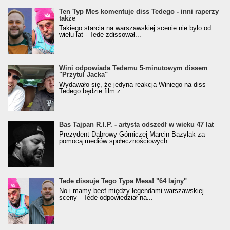
Ten Typ Mes komentuje diss Tedego - inni raperzy
także
Takiego starcia na warszawskiej scenie nie było od
wielu lat - Tede zdissował...
Wini odpowiada Tedemu 5-minutowym dissem
"Przytul Jacka"
Wydawało się, że jedyną reakcją Winiego na diss
Tedego będzie film z...
Bas Tajpan R.I.P. - artysta odszedł w wieku 47 lat
Prezydent Dąbrowy Górniczej Marcin Bazylak za
pomocą mediów społecznościowych...
Tede dissuje Tego Typa Mesa! "64 lajny"
No i mamy beef między legendami warszawskiej
sceny - Tede odpowiedział na...