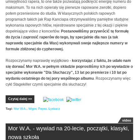
umiejętności rapera, to one także pozwalają podkręcić energię numeru do
maksimum. To na nich opierały się pierwsze rapowane zwrotki, dopiero
potem przeniesione do studia. W klasycznych polskich rapowych
programach takich jak Rap Kanciapa otrzymywaliśmy pamiętne studyjne
wykonania rapowych hitów, rejestrowane specjalnie z tej okazji i pięknie
dopełniające video z koncertów.
Postanowiliśmy przywrócić tę formułę
do życia i zaprosić raperów do tego, by specjalnie dla nas (a tak
naprawdę specjalnie dla Was) wykonywali swoje najlepsze numery w
formule zbliżonej do cypherowej.
Rozpoczynamy naprawdę wyjątkowo -
korzystając z faktu, że udało nam
się dorwać Mor W.A. w pełnym składzie poprosiliśmy ich po wywiadzie o
specjalne wykonanie "Dla Słuchaczy", 13 lat po premierze i 10 lat po
wydaniu ostatniego do tej pory wspólnego albumu
. Rozpoczynamy więc
cykl Stagekiller czymś specjalnie dla słuchaczy!
Czytaj dalej >>
Tagi:
Mor W.A.
,
Wigor
,
Peper
,
Łyskacz
video
Mor W.A. - wywiad na 20-lecie, początki, klasyki,
nowa szkoła