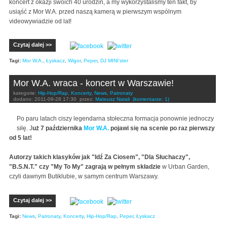
koncert z okazji swoich 40 urodzin, a my wykorzystaliśmy ten fakt, by
usiąść z Mor W.A. przed naszą kamerą w pierwszym wspólnym
videowywiadzie od lat!
Czytaj dalej >>
Tagi:
Mor W.A.
,
Łyskacz
,
Wigor
,
Peper
,
DJ MINI'ster
Mor W.A. wraca - koncert w Warszawie!
kategorie:
Hip-Hop/Rap
,
Koncerty
,
News
,
Patronaty
dodano:
2011-09-28 17:30
przez:
Mateusz Natali
(komentarze: 1)
Po paru latach ciszy legendarna stołeczna formacja ponownie jednoczy
siłę. J
uż 7 października
Mor W.A.
pojawi się na scenie po raz pierwszy
od 5 lat!
Autorzy takich klasyków jak "Idź Za Ciosem", "Dla Słuchaczy",
"B.S.N.T." czy "My To My" zagrają w pełnym składzie
w Urban Garden,
czyli dawnym Butiklubie, w samym centrum Warszawy.
Czytaj dalej >>
Tagi:
News
,
Patronaty
,
Koncerty
,
Hip-Hop/Rap
,
Peper
,
Łyskacz