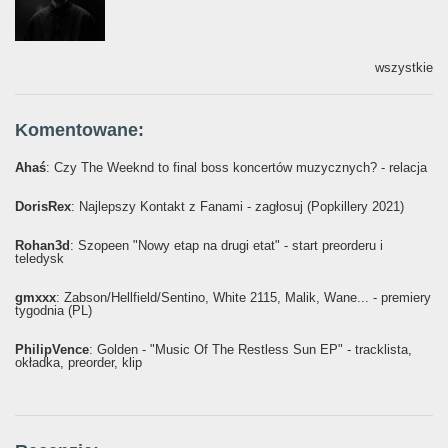
wszystkie
Komentowane:
Ahaś
: Czy The Weeknd to final boss koncertów muzycznych? - relacja
DorisRex
: Najlepszy Kontakt z Fanami - zagłosuj (Popkillery 2021)
Rohan3d
: Szopeen "Nowy etap na drugi etat" - start preorderu i
teledysk
gmxxx
: Żabson/Hellfield/Sentino, White 2115, Malik, Wane... - premiery
tygodnia (PL)
PhilipVence
: Golden - "Music Of The Restless Sun EP" - tracklista,
okładka, preorder, klip