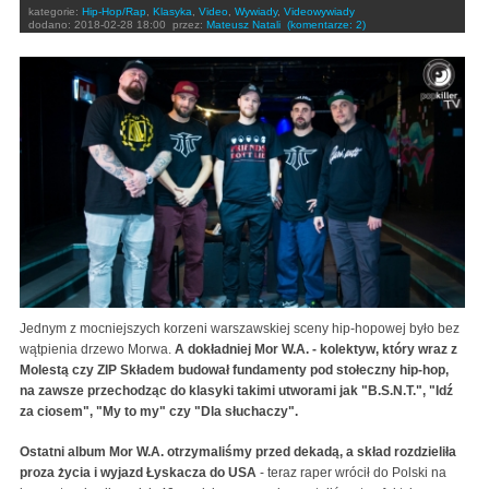
kategorie:
Hip-Hop/Rap
,
Klasyka
,
Video
,
Wywiady
,
Videowywiady
dodano:
2018-02-28 18:00
przez:
Mateusz Natali
(komentarze: 2)
Jednym z mocniejszych korzeni warszawskiej sceny hip-hopowej było bez
wątpienia drzewo Morwa.
A dokładniej Mor W.A. - kolektyw, który wraz z
Molestą czy ZIP Składem budował fundamenty pod stołeczny hip-hop,
na zawsze przechodząc do klasyki takimi utworami jak "B.S.N.T.", "Idź
za ciosem", "My to my" czy "Dla słuchaczy".
Ostatni album Mor W.A. otrzymaliśmy przed dekadą, a skład rozdzieliła
proza życia i wyjazd Łyskacza do USA
- teraz raper wrócił do Polski na