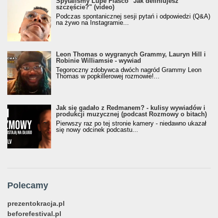
Spytaliśmy Lupe Fiasco "Jak definiujesz
szczęście?" (video)
Podczas spontanicznej sesji pytań i odpowiedzi (Q&A)
na żywo na Instagramie...
Leon Thomas o wygranych Grammy, Lauryn Hill i
Robinie Williamsie - wywiad
Tegoroczny zdobywca dwóch nagród Grammy Leon
Thomas w popkillerowej rozmowie!...
Jak się gadało z Redmanem? - kulisy wywiadów i
produkcji muzycznej (podcast Rozmowy o bitach)
Pierwszy raz po tej stronie kamery - niedawno ukazał
się nowy odcinek podcastu...
Polecamy
prezentokracja.pl
beforefestival.pl