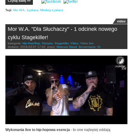
Czytaj dalej >>
Tagi:
Mor W.A.
,
Łyskacz
,
Młodszy Łyskacz
video
Mor W.A. "Dla Słuchaczy" - 1 odcinek nowego
cyklu Stagekiller!
kategorie:
Hip-Hop/Rap
,
Klasyka
,
Stagekiller
,
Video
,
Video live
dodano:
2018-03-07 17:02
przez:
Mateusz Natali
(komentarze: 0)
Wykonania live to hip-hopowa esencja
- to one najlepiej oddają