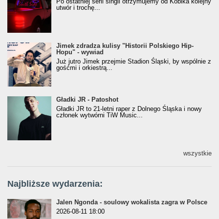
Po ostatniej serii singli otrzymujemy od Kobika kolejny
utwór i trochę...
Jimek zdradza kulisy "Historii Polskiego Hip-
Jimek zdradza kulisy "Historii Polskiego Hip-
Hopu" - wywiad
Hopu" - wywiad
Już jutro Jimek przejmie Stadion Śląski, by wspólnie z
gośćmi i orkiestrą...
Gładki JR - Patoshot
Gładki JR - Patoshot
Gładki JR to 21-letni raper z Dolnego Śląska i nowy
członek wytwórni TiW Music...
wszystkie
Najbliższe wydarzenia:
Jalen Ngonda - soulowy wokalista zagra w Polsce
2026-08-11 18:00