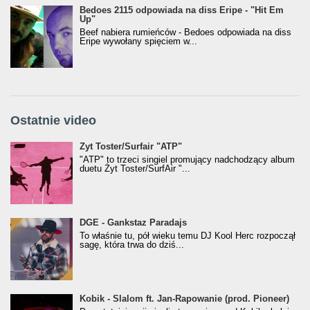
Bedoes 2115 odpowiada na diss Eripe - "Hit Em
Up"
Beef nabiera rumieńców - Bedoes odpowiada na diss
Eripe wywołany spięciem w...
Ostatnie video
Żyt Toster/SurfAir - ATP VIDEO
Żyt Toster/Surfair "ATP"
"ATP" to trzeci singiel promujący nadchodzący album
duetu Żyt Toster/SurfAir "...
donGURALesko z nagrodą za
DGE - Gankstaz Paradajs
Klasyczny/Trueschoolowy Album Roku
To właśnie tu, pół wieku temu DJ Kool Herc rozpoczął
(Popkillery 2023)
sagę, która trwa do dziś...
Kobik - Slalom ft. Jan-Rapowanie (prod. Pioneer)
Kobik - Slalom ft. Jan-Rapowanie (prod. Pioneer)
[Official Music Visualiser]