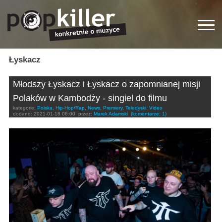
Łyskacz
Młodszy Łyskacz i Łyskacz o zapomnianej misji
Polaków w Kambodży - singiel do filmu
kategorie:
Polska
,
Hip-Hop/Rap
,
News
,
Premiery
,
Teledyski
,
Video
dodano:
2021-01-18 08:00
przez:
Marek Adamski
(komentarze: 1)