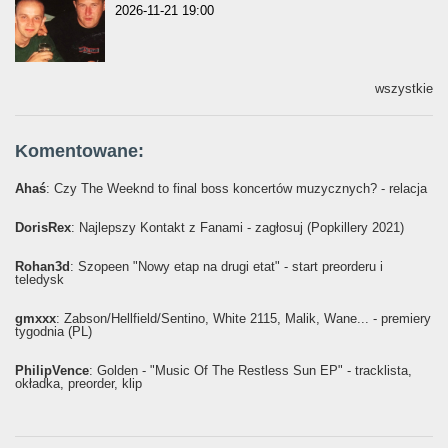
2026-11-21 19:00
wszystkie
Komentowane:
Ahaś
: Czy The Weeknd to final boss koncertów muzycznych? - relacja
DorisRex
: Najlepszy Kontakt z Fanami - zagłosuj (Popkillery 2021)
Rohan3d
: Szopeen "Nowy etap na drugi etat" - start preorderu i
teledysk
gmxxx
: Żabson/Hellfield/Sentino, White 2115, Malik, Wane... - premiery
tygodnia (PL)
PhilipVence
: Golden - "Music Of The Restless Sun EP" - tracklista,
okładka, preorder, klip