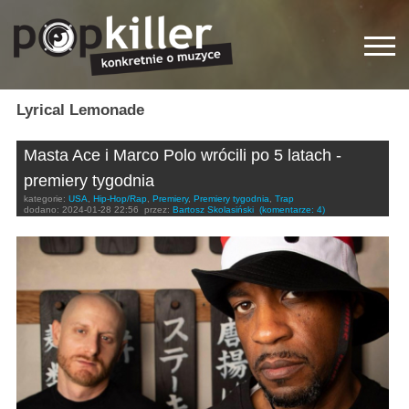
Lyrical Lemonade
Masta Ace i Marco Polo wrócili po 5 latach -
premiery tygodnia
kategorie:
USA
,
Hip-Hop/Rap
,
Premiery
,
Premiery tygodnia
,
Trap
dodano:
2024-01-28 22:56
przez:
Bartosz Skolasiński
(komentarze: 4)