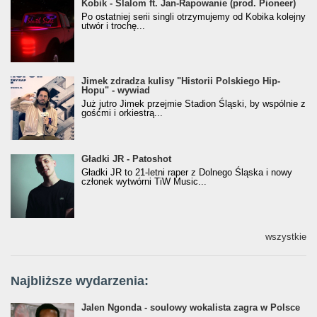
Kobik - Slalom ft. Jan-Rapowanie (prod. Pioneer)
Kobik - Slalom ft. Jan-Rapowanie (prod. Pioneer)
[Official Music Visualiser]
Po ostatniej serii singli otrzymujemy od Kobika kolejny
utwór i trochę...
Jimek zdradza kulisy "Historii Polskiego Hip-
Jimek zdradza kulisy "Historii Polskiego Hip-
Hopu" - wywiad
Hopu" - wywiad
Już jutro Jimek przejmie Stadion Śląski, by wspólnie z
gośćmi i orkiestrą...
Gładki JR - Patoshot
Gładki JR - Patoshot
Gładki JR to 21-letni raper z Dolnego Śląska i nowy
członek wytwórni TiW Music...
wszystkie
Najbliższe wydarzenia:
Jalen Ngonda - soulowy wokalista zagra w Polsce