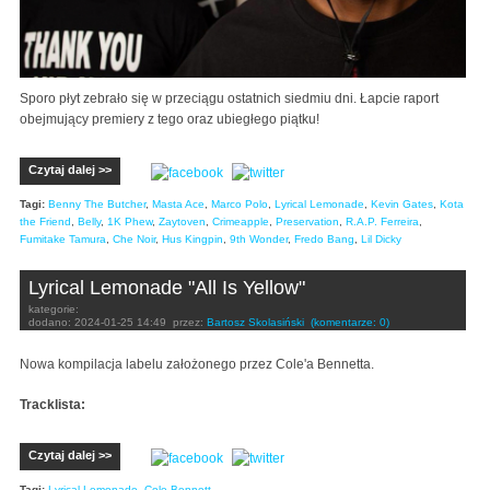
Sporo płyt zebrało się w przeciągu ostatnich siedmiu dni. Łapcie raport
obejmujący premiery z tego oraz ubiegłego piątku!
Czytaj dalej >>
Tagi:
Benny The Butcher
,
Masta Ace
,
Marco Polo
,
Lyrical Lemonade
,
Kevin Gates
,
Kota
the Friend
,
Belly
,
1K Phew
,
Zaytoven
,
Crimeapple
,
Preservation
,
R.A.P. Ferreira
,
Fumitake Tamura
,
Che Noir
,
Hus Kingpin
,
9th Wonder
,
Fredo Bang
,
Lil Dicky
Lyrical Lemonade "All Is Yellow"
kategorie:
dodano:
2024-01-25 14:49
przez:
Bartosz Skolasiński
(komentarze: 0)
Nowa kompilacja labelu założonego przez Cole'a Bennetta.
Tracklista:
Czytaj dalej >>
Tagi:
Lyrical Lemonade
,
Cole Bennett