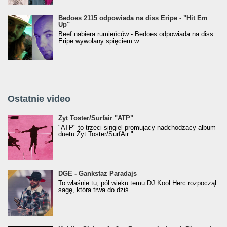
Bedoes 2115 odpowiada na diss Eripe - "Hit Em
Up"
Beef nabiera rumieńców - Bedoes odpowiada na diss
Eripe wywołany spięciem w...
Ostatnie video
Żyt Toster/SurfAir - ATP VIDEO
Żyt Toster/Surfair "ATP"
"ATP" to trzeci singiel promujący nadchodzący album
duetu Żyt Toster/SurfAir "...
donGURALesko z nagrodą za
DGE - Gankstaz Paradajs
Klasyczny/Trueschoolowy Album Roku
To właśnie tu, pół wieku temu DJ Kool Herc rozpoczął
(Popkillery 2023)
sagę, która trwa do dziś...