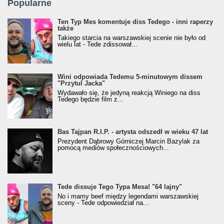
Popularne
Ten Typ Mes komentuje diss Tedego - inni raperzy
także
Takiego starcia na warszawskiej scenie nie było od
wielu lat - Tede zdissował...
Wini odpowiada Tedemu 5-minutowym dissem
"Przytul Jacka"
Wydawało się, że jedyną reakcją Winiego na diss
Tedego będzie film z...
Bas Tajpan R.I.P. - artysta odszedł w wieku 47 lat
Prezydent Dąbrowy Górniczej Marcin Bazylak za
pomocą mediów społecznościowych...
Tede dissuje Tego Typa Mesa! "64 lajny"
No i mamy beef między legendami warszawskiej
sceny - Tede odpowiedział na...