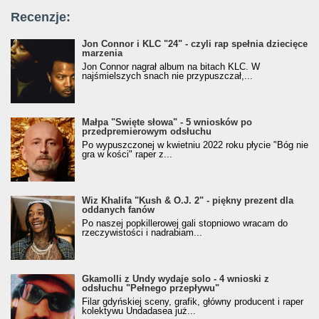
Recenzje:
Jon Connor i KLC "24" - czyli rap spełnia dziecięce
marzenia
Jon Connor nagrał album na bitach KLC. W
najśmielszych snach nie przypuszczał,...
Małpa "Święte słowa" - 5 wniosków po
przedpremierowym odsłuchu
Po wypuszczonej w kwietniu 2022 roku płycie "Bóg nie
gra w kości" raper z...
Wiz Khalifa "Kush & O.J. 2" - piękny prezent dla
oddanych fanów
Po naszej popkillerowej gali stopniowo wracam do
rzeczywistości i nadrabiam...
Gkamolli z Undy wydaje solo - 4 wnioski z
odsłuchu "Pełnego przepływu"
Filar gdyńskiej sceny, grafik, główny producent i raper
kolektywu Undadasea już...